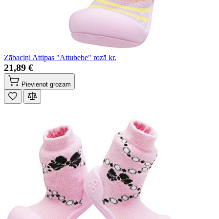
Zābaciņi Attipas "Attubebe" rozā kr.
21,89 €
Pievienot grozam