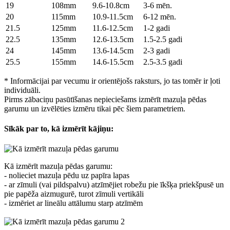
19
108mm
9.6-10.8cm
3-6 mēn.
20
115mm
10.9-11.5cm
6-12 mēn.
21.5
125mm
11.6-12.5cm
1-2 gadi
22.5
135mm
12.6-13.5cm
1.5-2.5 gadi
24
145mm
13.6-14.5cm
2-3 gadi
25.5
155mm
14.6-15.5cm
2.5-3.5 gadi
* Informācijai par vecumu ir orientējošs raksturs, jo tas tomēr ir ļoti
individuāli.
Pirms zābaciņu pasūtīšanas nepieciešams izmērīt mazuļa pēdas
garumu un izvēlēties izmēru tikai pēc šiem parametriem.
Sīkāk par to, kā izmērīt kājiņu:
Kā izmērīt mazuļa pēdas garumu:
- nolieciet mazuļa pēdu uz papīra lapas
- ar zīmuli (vai pildspalvu) atzīmējiet robežu pie īkšķa priekšpusē un
pie papēža aizmugurē, turot zīmuli vertikāli
- izmēriet ar lineālu attālumu starp atzīmēm