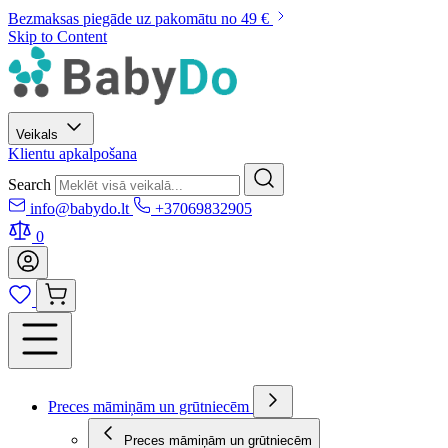
Bezmaksas piegāde uz pakomātu no 49 €
Skip to Content
Veikals
Klientu apkalpošana
Search
info@babydo.lt
+37069832905
0
Preces māmiņām un grūtniecēm
Preces māmiņām un grūtniecēm