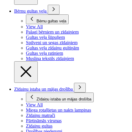
Bērnu gultas veļa
Bērnu gultas veļa
View All
Palagi bērniem un zīdaiņiem
Gultas veļa šūpuļiem
Spilveni un segas zīdaiņiem
Gultas veļa zīdaiņu gultiņām
Gultas veļa ratiņiem
Muslina tekstils zīdaiņiem
Zīdaiņu istaba un mājas drošība
Zīdaiņu istaba un mājas drošība
View All
Miega rotaļlietas un nakts lampiņas
Zīdaiņu matrači
Pārtināmās virsmas
Zīdaiņu gultas
Drošības piederumi