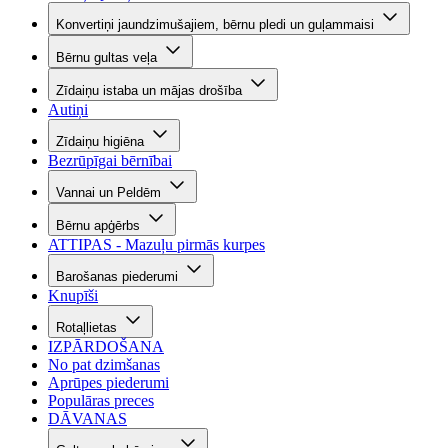
Konvertiņi jaundzimušajiem, bērnu pledi un guļammaisi
Bērnu gultas veļa
Zīdaiņu istaba un mājas drošība
Autiņi
Zīdaiņu higiēna
Bezrūpīgai bērnībai
Vannai un Peldēm
Bērnu apģērbs
ATTIPAS - Mazuļu pirmās kurpes
Barošanas piederumi
Knupīši
Rotaļlietas
IZPĀRDOŠANA
No pat dzimšanas
Aprūpes piederumi
Populāras preces
DĀVANAS