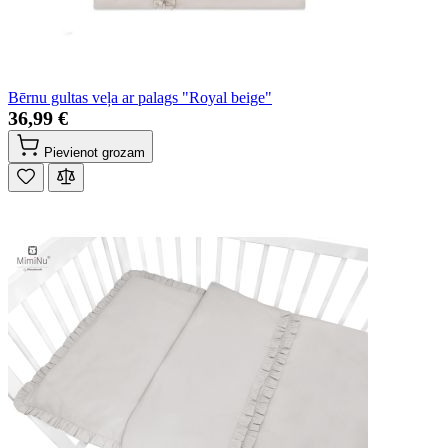
Bērnu gultas veļa ar palags "Royal beige"
36,99 €
Pievienot grozam