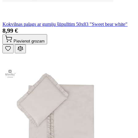
Kokvilnas palags ar gumiju šūpulītim 50x83 "Sweet bear white"
8,99 €
Pievienot grozam