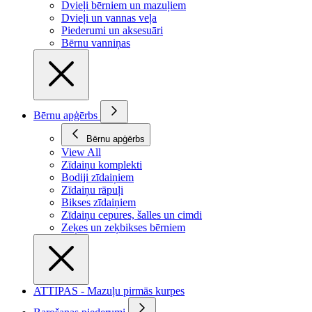
Dvieļi bērniem un mazuļiem
Dvieļi un vannas veļa
Piederumi un aksesuāri
Bērnu vanniņas
Bērnu apģērbs
Bērnu apģērbs
View All
Zīdaiņu komplekti
Bodiji zīdaiņiem
Zīdaiņu rāpuļi
Bikses zīdaiņiem
Zīdaiņu cepures, šalles un cimdi
Zeķes un zeķbikses bērniem
ATTIPAS - Mazuļu pirmās kurpes