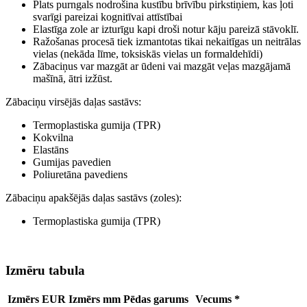
Plats purngals nodrošina kustību brīvību pirkstiņiem, kas ļoti
svarīgi pareizai kognitīvai attīstībai
Elastīga zole ar izturīgu kapi droši notur kāju pareizā stāvoklī.
Ražošanas procesā tiek izmantotas tikai nekaitīgas un neitrālas
vielas (nekāda līme, toksiskās vielas un formaldehīdi)
Zābaciņus var mazgāt ar ūdeni vai mazgāt veļas mazgājamā
mašīnā, ātri izžūst.
Zābaciņu virsējās daļas sastāvs:
Termoplastiska gumija (TPR)
Kokvilna
Elastāns
Gumijas pavedien
Poliuretāna pavediens
Zābaciņu apakšējās daļas sastāvs (zoles):
Termoplastiska gumija (TPR)
Izmēru tabula
Izmērs EUR
Izmērs mm
Pēdas garums
Vecums *