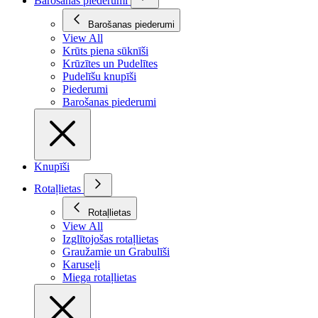
Barošanas piederumi
Barošanas piederumi
View All
Krūts piena sūknīši
Krūzītes un Pudelītes
Pudelīšu knupīši
Piederumi
Barošanas piederumi
Knupīši
Rotaļlietas
Rotaļlietas
View All
Izglītojošas rotaļlietas
Graužamie un Grabulīši
Karuseļi
Miega rotaļlietas