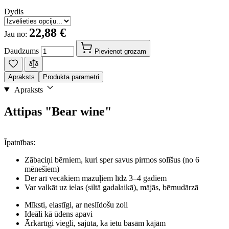
Dydis
22,88 €
Jau no:
Daudzums
Pievienot grozam
Apraksts
Produkta parametri
Apraksts
Attipas "Bear wine"
Īpatnības:
Zābaciņi bērniem, kuri sper savus pirmos solīšus (no 6
mēnešiem)
Der arī vecākiem mazuļiem līdz 3–4 gadiem
Var valkāt uz ielas (siltā gadalaikā), mājās, bērnudārzā
Mīksti, elastīgi, ar neslīdošu zoli
Ideāli kā ūdens apavi
Ārkārtīgi viegli, sajūta, ka ietu basām kājām