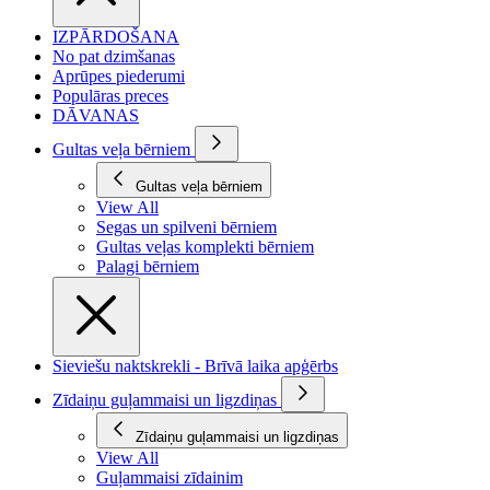
IZPĀRDOŠANA
No pat dzimšanas
Aprūpes piederumi
Populāras preces
DĀVANAS
Gultas veļa bērniem
Gultas veļa bērniem
View All
Segas un spilveni bērniem
Gultas veļas komplekti bērniem
Palagi bērniem
Sieviešu naktskrekli - Brīvā laika apģērbs
Zīdaiņu guļammaisi un ligzdiņas
Zīdaiņu guļammaisi un ligzdiņas
View All
Guļammaisi zīdainim