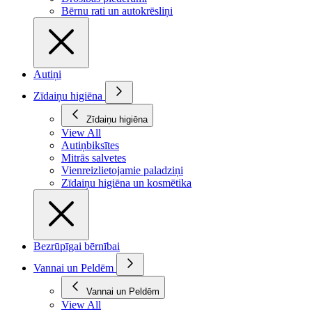
Bērnu rati un autokrēsliņi
Autiņi
Zīdaiņu higiēna
Zīdaiņu higiēna
View All
Autiņbiksītes
Mitrās salvetes
Vienreizlietojamie paladziņi
Zīdaiņu higiēna un kosmētika
Bezrūpīgai bērnībai
Vannai un Peldēm
Vannai un Peldēm
View All