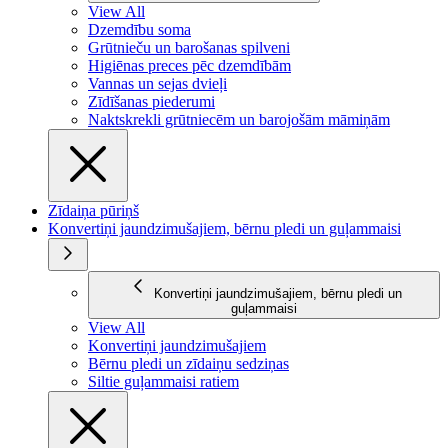
View All
Dzemdību soma
Grūtnieču un barošanas spilveni
Higiēnas preces pēc dzemdībām
Vannas un sejas dvieļi
Zīdīšanas piederumi
Naktskrekli grūtniecēm un barojošām māmiņām
Zīdaiņa pūriņš
Konvertiņi jaundzimušajiem, bērnu pledi un guļammaisi
Konvertiņi jaundzimušajiem, bērnu pledi un
guļammaisi
View All
Konvertiņi jaundzimušajiem
Bērnu pledi un zīdaiņu sedziņas
Siltie guļammaisi ratiem