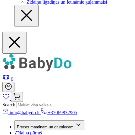
Zīdaiņu ligzdiņas un Ietināmie guļammaisi
0
Search
info@babydo.lt
+37069832905
Preces māmiņām un grūtniecēm
Zīdaiņa pūriņš