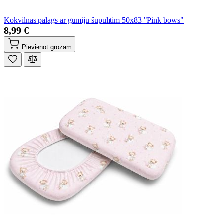
Kokvilnas palags ar gumiju šūpulītim 50x83 "Pink bows"
8,99 €
Pievienot grozam