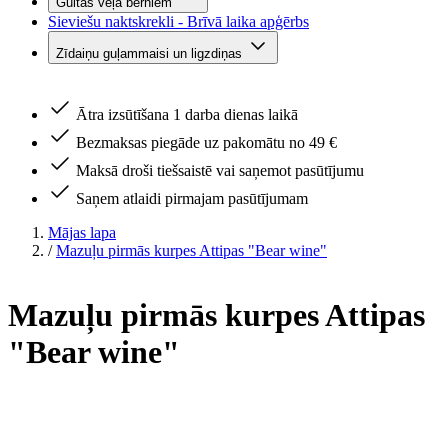
Gultas veļa bērniem
Sieviešu naktskrekli - Brīvā laika apģērbs
Zīdaiņu guļammaisi un ligzdiņas
Ātra izsūtīšana 1 darba dienas laikā
Bezmaksas piegāde uz pakomātu no 49 €
Maksā droši tiešsaistē vai saņemot pasūtījumu
Saņem atlaidi pirmajam pasūtījumam
Mājas lapa
/
Mazuļu pirmās kurpes Attipas "Bear wine"
Mazuļu pirmās kurpes Attipas
"Bear wine"