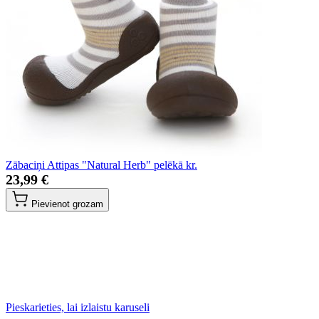
Zābaciņi Attipas "Natural Herb" pelēkā kr.
23,99 €
Pievienot grozam
Pieskarieties, lai izlaistu karuseli