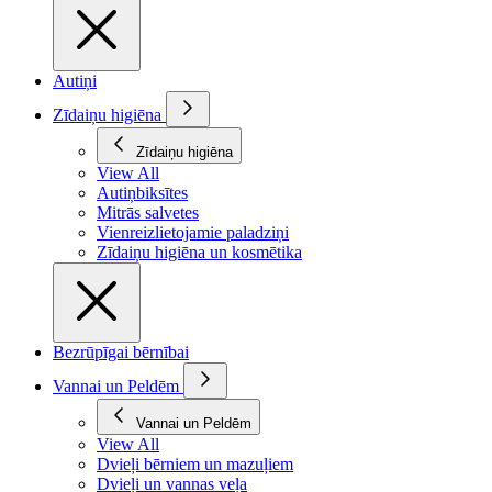
Autiņi
Zīdaiņu higiēna
Zīdaiņu higiēna
View All
Autiņbiksītes
Mitrās salvetes
Vienreizlietojamie paladziņi
Zīdaiņu higiēna un kosmētika
Bezrūpīgai bērnībai
Vannai un Peldēm
Vannai un Peldēm
View All
Dvieļi bērniem un mazuļiem
Dvieļi un vannas veļa