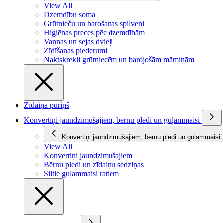
View All
Dzemdību soma
Grūtnieču un barošanas spilveni
Higiēnas preces pēc dzemdībām
Vannas un sejas dvieļi
Zīdīšanas piederumi
Naktskrekli grūtniecēm un barojošām māmiņām
Zīdaiņa pūriņš
Konvertiņi jaundzimušajiem, bērnu pledi un guļammaisi
Konvertiņi jaundzimušajiem, bērnu pledi un guļammaisi
View All
Konvertiņi jaundzimušajiem
Bērnu pledi un zīdaiņu sedziņas
Siltie guļammaisi ratiem