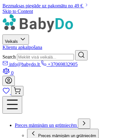
Bezmaksas piegāde uz pakomātu no 49 €
Skip to Content
Veikals
Klientu apkalpošana
Search
info@babydo.lt
+37069832905
0
Preces māmiņām un grūtniecēm
Preces māmiņām un grūtniecēm