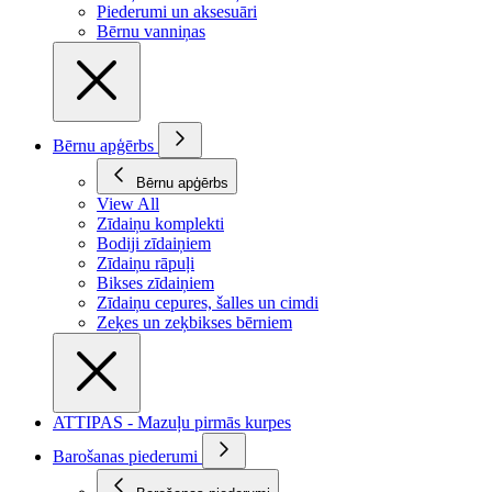
Piederumi un aksesuāri
Bērnu vanniņas
Bērnu apģērbs
Bērnu apģērbs
View All
Zīdaiņu komplekti
Bodiji zīdaiņiem
Zīdaiņu rāpuļi
Bikses zīdaiņiem
Zīdaiņu cepures, šalles un cimdi
Zeķes un zeķbikses bērniem
ATTIPAS - Mazuļu pirmās kurpes
Barošanas piederumi