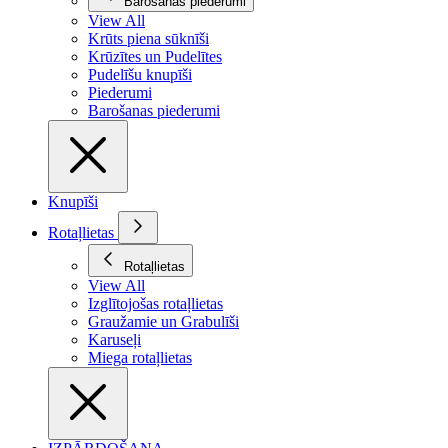
Barošanas piederumi
View All
Krūts piena sūknīši
Krūzītes un Pudelītes
Pudelīšu knupīši
Piederumi
Barošanas piederumi
Knupīši
Rotaļlietas
Rotaļlietas
View All
Izglītojošas rotaļlietas
Graužamie un Grabulīši
Karuseļi
Miega rotaļlietas