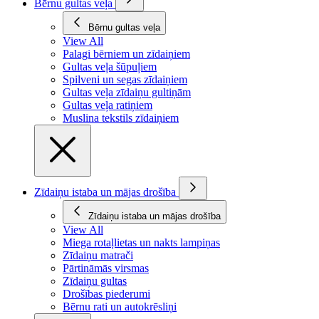
Bērnu gultas veļa
Bērnu gultas veļa
View All
Palagi bērniem un zīdaiņiem
Gultas veļa šūpuļiem
Spilveni un segas zīdaiņiem
Gultas veļa zīdaiņu gultiņām
Gultas veļa ratiņiem
Muslina tekstils zīdaiņiem
Zīdaiņu istaba un mājas drošība
Zīdaiņu istaba un mājas drošība
View All
Miega rotaļlietas un nakts lampiņas
Zīdaiņu matrači
Pārtināmās virsmas
Zīdaiņu gultas
Drošības piederumi
Bērnu rati un autokrēsliņi