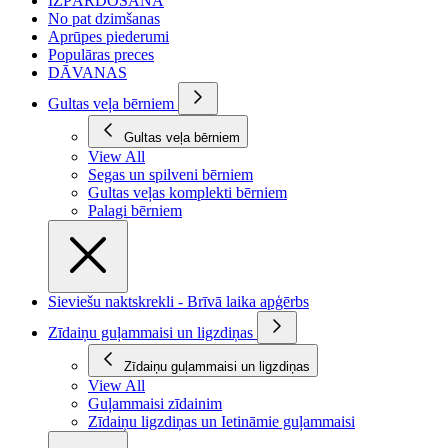
IZPĀRDOŠANA
No pat dzimšanas
Aprūpes piederumi
Populāras preces
DĀVANAS
Gultas veļa bērniem
Gultas veļa bērniem
View All
Segas un spilveni bērniem
Gultas veļas komplekti bērniem
Palagi bērniem
Sieviešu naktskrekli - Brīvā laika apģērbs
Zīdaiņu guļammaisi un ligzdiņas
Zīdaiņu guļammaisi un ligzdiņas
View All
Guļammaisi zīdainim
Zīdaiņu ligzdiņas un Ietināmie guļammaisi