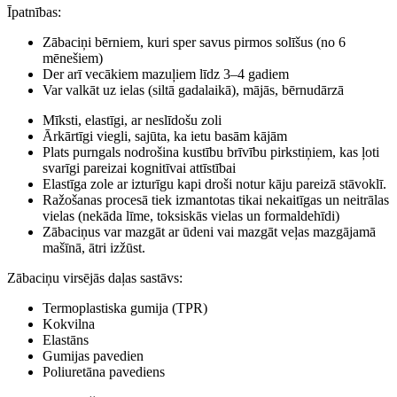
Īpatnības:
Zābaciņi bērniem, kuri sper savus pirmos solīšus (no 6
mēnešiem)
Der arī vecākiem mazuļiem līdz 3–4 gadiem
Var valkāt uz ielas (siltā gadalaikā), mājās, bērnudārzā
Mīksti, elastīgi, ar neslīdošu zoli
Ārkārtīgi viegli, sajūta, ka ietu basām kājām
Plats purngals nodrošina kustību brīvību pirkstiņiem, kas ļoti
svarīgi pareizai kognitīvai attīstībai
Elastīga zole ar izturīgu kapi droši notur kāju pareizā stāvoklī.
Ražošanas procesā tiek izmantotas tikai nekaitīgas un neitrālas
vielas (nekāda līme, toksiskās vielas un formaldehīdi)
Zābaciņus var mazgāt ar ūdeni vai mazgāt veļas mazgājamā
mašīnā, ātri izžūst.
Zābaciņu virsējās daļas sastāvs:
Termoplastiska gumija (TPR)
Kokvilna
Elastāns
Gumijas pavedien
Poliuretāna pavediens