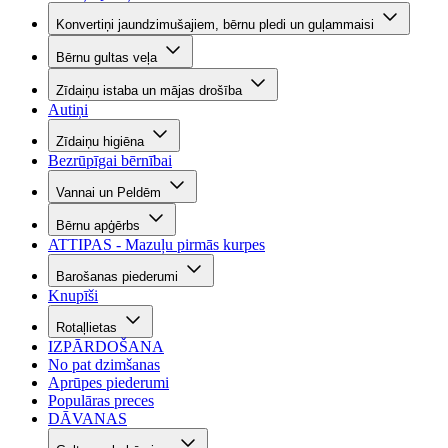
Konvertiņi jaundzimušajiem, bērnu pledi un guļammaisi
Bērnu gultas veļa
Zīdaiņu istaba un mājas drošība
Autiņi
Zīdaiņu higiēna
Bezrūpīgai bērnībai
Vannai un Peldēm
Bērnu apģērbs
ATTIPAS - Mazuļu pirmās kurpes
Barošanas piederumi
Knupīši
Rotaļlietas
IZPĀRDOŠANA
No pat dzimšanas
Aprūpes piederumi
Populāras preces
DĀVANAS