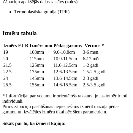
Zābaciņu apakšējās daļas sastāvs (zoles):
Termoplastiska gumija (TPR)
Izmēru tabula
Izmērs EUR
Izmērs mm
Pēdas garums
Vecums *
19
108mm
9.6-10.8cm
3-6 mēn.
20
115mm
10.9-11.5cm
6-12 mēn.
21.5
125mm
11.6-12.5cm
1-2 gadi
22.5
135mm
12.6-13.5cm
1.5-2.5 gadi
24
145mm
13.6-14.5cm
2-3 gadi
25.5
155mm
14.6-15.5cm
2.5-3.5 gadi
* Informācijai par vecumu ir orientējošs raksturs, jo tas tomēr ir ļoti
individuāli.
Pirms zābaciņu pasūtīšanas nepieciešams izmērīt mazuļa pēdas
garumu un izvēlēties izmēru tikai pēc šiem parametriem.
Sīkāk par to, kā izmērīt kājiņu: