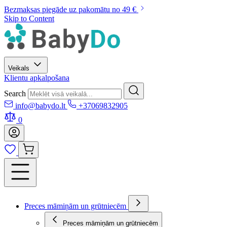
Bezmaksas piegāde uz pakomātu no 49 €
Skip to Content
Veikals
Klientu apkalpošana
Search
info@babydo.lt
+37069832905
0
Preces māmiņām un grūtniecēm
Preces māmiņām un grūtniecēm