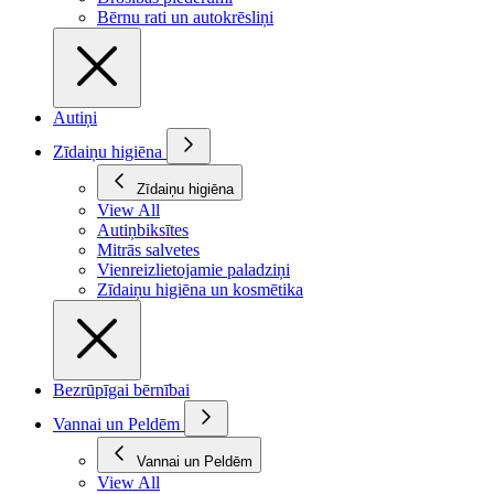
Bērnu rati un autokrēsliņi
Autiņi
Zīdaiņu higiēna
Zīdaiņu higiēna
View All
Autiņbiksītes
Mitrās salvetes
Vienreizlietojamie paladziņi
Zīdaiņu higiēna un kosmētika
Bezrūpīgai bērnībai
Vannai un Peldēm
Vannai un Peldēm
View All