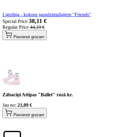
Ligzdiņa - kokons jaundzimušajiem "Friends"
38,11 €
Special Price
Regular Price
44,10 €
Pievienot grozam
Zābaciņi Attipas "Ballet" rozā kr.
Jau no:
21,89 €
Pievienot grozam