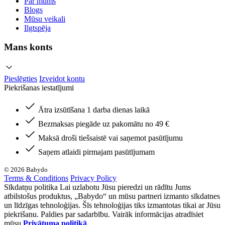
Par mums
Blogs
Mūsu veikali
Ilgtspēja
Mans konts
Pieslēgties
Izveidot kontu
Piekrišanas iestatījumi
Ātra izsūtīšana 1 darba dienas laikā
Bezmaksas piegāde uz pakomātu no 49 €
Maksā droši tiešsaistē vai saņemot pasūtījumu
Saņem atlaidi pirmajam pasūtījumam
© 2026 Babydo
Terms & Conditions
Privacy Policy
Sīkdatņu politika Lai uzlabotu Jūsu pieredzi un rādītu Jums
atbilstošus produktus, „Babydo“ un mūsu partneri izmanto sīkdatnes
un līdzīgas tehnoloģijas. Šīs tehnoloģijas tiks izmantotas tikai ar Jūsu
piekrišanu. Paldies par sadarbību. Vairāk informācijas atradīsiet
mūsu
Privātuma politikā