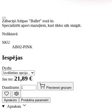
Zābaciņi Attipas "Ballet" rozā kr.
Specializēti apavi mazuļiem, kuri tikko sāk staigāt.
Noliktavā
SKU
AB02-PINK
Iespējas
Dydis
21,89 €
Jau no:
Daudzums
Pievienot grozam
Apraksts
Produkta parametri
Apraksts