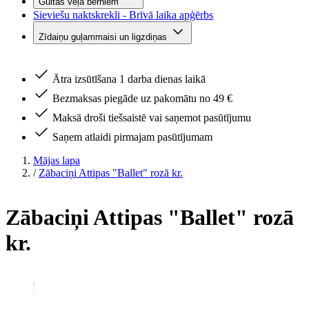
Gultas veļa bērniem
Sieviešu naktskrekli - Brīvā laika apģērbs
Zīdaiņu guļammaisi un ligzdiņas
Ātra izsūtīšana 1 darba dienas laikā
Bezmaksas piegāde uz pakomātu no 49 €
Maksā droši tiešsaistē vai saņemot pasūtījumu
Saņem atlaidi pirmajam pasūtījumam
Mājas lapa
/
Zābaciņi Attipas "Ballet" rozā kr.
Zābaciņi Attipas "Ballet" rozā
kr.