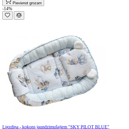
Pievienot grozam
-14%
Ligzdiņa - kokons jaundzimušajiem "SKY PILOT BLUE"