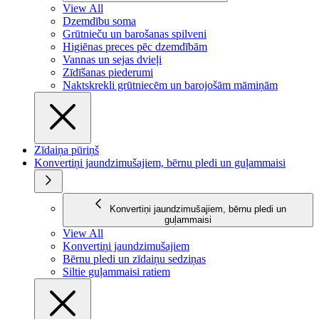
View All
Dzemdību soma
Grūtnieču un barošanas spilveni
Higiēnas preces pēc dzemdībām
Vannas un sejas dvieļi
Zīdīšanas piederumi
Naktskrekli grūtniecēm un barojošām māmiņām
Zīdaiņa pūriņš
Konvertiņi jaundzimušajiem, bērnu pledi un guļammaisi
Konvertiņi jaundzimušajiem, bērnu pledi un
guļammaisi
View All
Konvertiņi jaundzimušajiem
Bērnu pledi un zīdaiņu sedziņas
Siltie guļammaisi ratiem