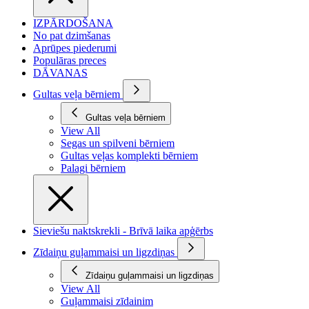
IZPĀRDOŠANA
No pat dzimšanas
Aprūpes piederumi
Populāras preces
DĀVANAS
Gultas veļa bērniem
Gultas veļa bērniem
View All
Segas un spilveni bērniem
Gultas veļas komplekti bērniem
Palagi bērniem
Sieviešu naktskrekli - Brīvā laika apģērbs
Zīdaiņu guļammaisi un ligzdiņas
Zīdaiņu guļammaisi un ligzdiņas
View All
Guļammaisi zīdainim