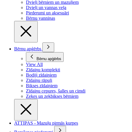
Dvieļi bērniem un mazuļiem
Dvieļi un vannas veļa
Piederumi un aksesuāri
Bērnu vanniņas
Bērnu apģērbs
Bērnu apģērbs
View All
Zīdaiņu komplekti
Bodiji zīdaiņiem
Zīdaiņu rāpuļi
Bikses zīdaiņiem
Zīdaiņu cepures, šalles un cimdi
Zeķes un zeķbikses bērniem
ATTIPAS - Mazuļu pirmās kurpes