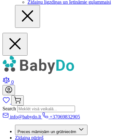
Zīdaiņu ligzdiņas un Ietināmie guļammaisi
0
Search
info@babydo.lt
+37069832905
Preces māmiņām un grūtniecēm
Zīdaiņa pūriņš