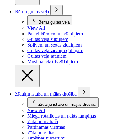
Bērnu gultas veļa
Bērnu gultas veļa
View All
Palagi bērniem un zīdaiņiem
Gultas veļa šūpuļiem
Spilveni un segas zīdaiņiem
Gultas veļa zīdaiņu gultiņām
Gultas veļa ratiņiem
Muslina tekstils zīdaiņiem
Zīdaiņu istaba un mājas drošība
Zīdaiņu istaba un mājas drošība
View All
Miega rotaļlietas un nakts lampiņas
Zīdaiņu matrači
Pārtināmās virsmas
Zīdaiņu gultas
Drošības piederumi