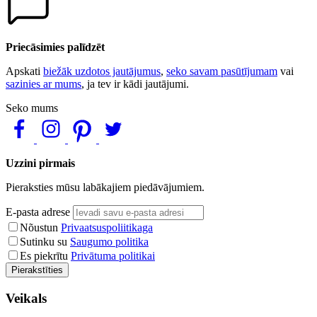
Priecāsimies palīdzēt
Apskati
biežāk uzdotos jautājumus
,
seko savam pasūtījumam
vai
sazinies ar mums
, ja tev ir kādi jautājumi.
Seko mums
Uzzini pirmais
Pieraksties mūsu labākajiem piedāvājumiem.
E-pasta adrese
Nõustun
Privaatsuspoliitikaga
Sutinku su
Saugumo politika
Es piekrītu
Privātuma politikai
Pierakstīties
Veikals