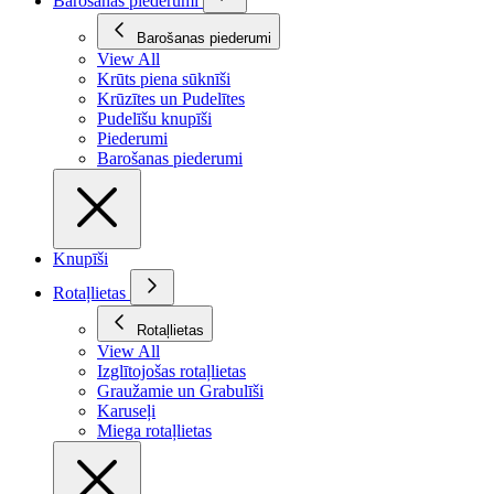
Barošanas piederumi
Barošanas piederumi
View All
Krūts piena sūknīši
Krūzītes un Pudelītes
Pudelīšu knupīši
Piederumi
Barošanas piederumi
Knupīši
Rotaļlietas
Rotaļlietas
View All
Izglītojošas rotaļlietas
Graužamie un Grabulīši
Karuseļi
Miega rotaļlietas