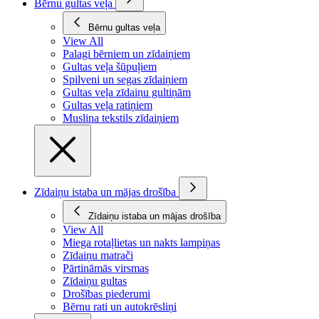
Bērnu gultas veļa
Bērnu gultas veļa
View All
Palagi bērniem un zīdaiņiem
Gultas veļa šūpuļiem
Spilveni un segas zīdaiņiem
Gultas veļa zīdaiņu gultiņām
Gultas veļa ratiņiem
Muslina tekstils zīdaiņiem
Zīdaiņu istaba un mājas drošība
Zīdaiņu istaba un mājas drošība
View All
Miega rotaļlietas un nakts lampiņas
Zīdaiņu matrači
Pārtināmās virsmas
Zīdaiņu gultas
Drošības piederumi
Bērnu rati un autokrēsliņi