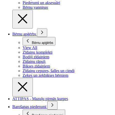
Piederumi un aksesuāri
Bērnu vanniņas
Bērnu apģērbs
Bērnu apģērbs
View All
Zīdaiņu komplekti
Bodiji zīdaiņiem
Zīdaiņu rāpuļi
Bikses zīdaiņiem
Zīdaiņu cepures, šalles un cimdi
Zeķes un zeķbikses bērniem
ATTIPAS - Mazuļu pirmās kurpes
Barošanas piederumi