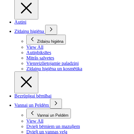
Autiņi
Zīdaiņu higiēna
Zīdaiņu higiēna
View All
Autiņbiksītes
Mitrās salvetes
Vienreizlietojamie paladziņi
Zīdaiņu higiēna un kosmētika
Bezrūpīgai bērnībai
Vannai un Peldēm
Vannai un Peldēm
View All
Dvieļi bērniem un mazuļiem
Dvieļi un vannas veļa