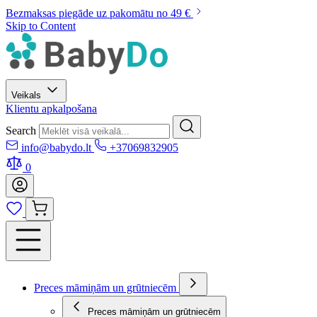
Bezmaksas piegāde uz pakomātu no 49 €
Skip to Content
Veikals
Klientu apkalpošana
Search
info@babydo.lt
+37069832905
0
Preces māmiņām un grūtniecēm
Preces māmiņām un grūtniecēm