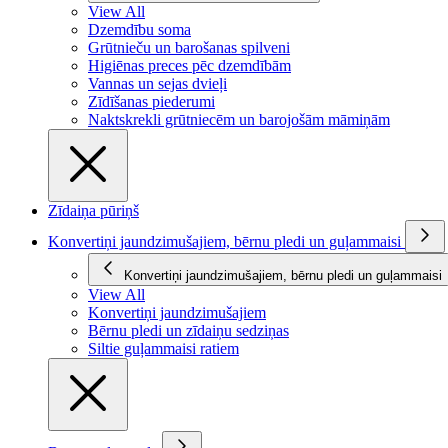
View All
Dzemdību soma
Grūtnieču un barošanas spilveni
Higiēnas preces pēc dzemdībām
Vannas un sejas dvieļi
Zīdīšanas piederumi
Naktskrekli grūtniecēm un barojošām māmiņām
Zīdaiņa pūriņš
Konvertiņi jaundzimušajiem, bērnu pledi un guļammaisi
Konvertiņi jaundzimušajiem, bērnu pledi un guļammaisi
View All
Konvertiņi jaundzimušajiem
Bērnu pledi un zīdaiņu sedziņas
Siltie guļammaisi ratiem