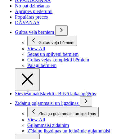
IZPĀRDOŠANA
No pat dzimšanas
Aprūpes piederumi
Populāras preces
DĀVANAS
Gultas veļa bērniem
Gultas veļa bērniem
View All
Segas un spilveni bērniem
Gultas veļas komplekti bērniem
Palagi bērniem
Sieviešu naktskrekli - Brīvā laika apģērbs
Zīdaiņu guļammaisi un ligzdiņas
Zīdaiņu guļammaisi un ligzdiņas
View All
Guļammaisi zīdainim
Zīdaiņu ligzdiņas un Ietināmie guļammaisi