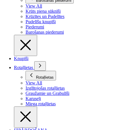
Barošanas piederumi
View All
Krūts piena sūknīši
Krūzītes un Pudelītes
Pudelīšu knupīši
Piederumi
Barošanas piederumi
Knupīši
Rotaļlietas
Rotaļlietas
View All
Izglītojošas rotaļlietas
Graužamie un Grabulīši
Karuseļi
Miega rotaļlietas