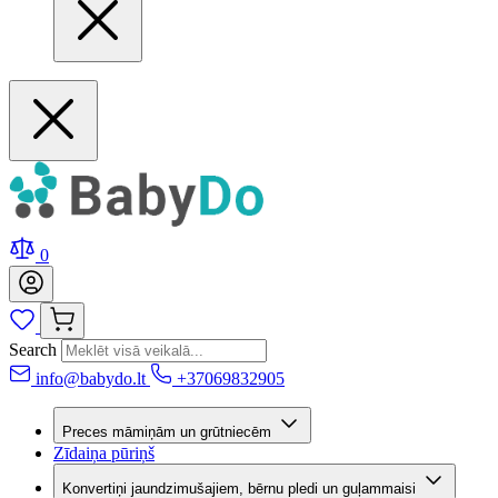
0
Search
info@babydo.lt
+37069832905
Preces māmiņām un grūtniecēm
Zīdaiņa pūriņš
Konvertiņi jaundzimušajiem, bērnu pledi un guļammaisi