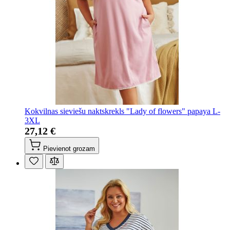
Kokvilnas sieviešu naktskrekls "Lady of flowers" papaya L-
3XL
27,12 €
Pievienot grozam