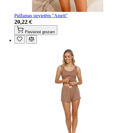
Pidžamas sievietēm "Ameli"
20,22 €
Pievienot grozam