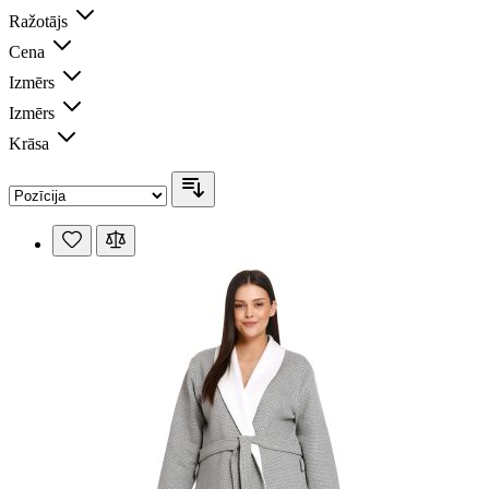
Ražotājs
Cena
Izmērs
Izmērs
Krāsa