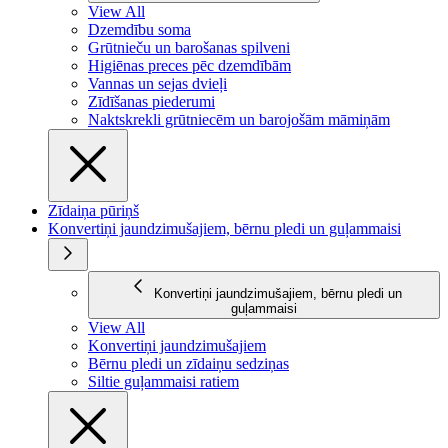
View All
Dzemdību soma
Grūtnieču un barošanas spilveni
Higiēnas preces pēc dzemdībām
Vannas un sejas dvieļi
Zīdīšanas piederumi
Naktskrekli grūtniecēm un barojošām māmiņām
Zīdaiņa pūriņš
Konvertiņi jaundzimušajiem, bērnu pledi un guļammaisi
Konvertiņi jaundzimušajiem, bērnu pledi un
guļammaisi
View All
Konvertiņi jaundzimušajiem
Bērnu pledi un zīdaiņu sedziņas
Siltie guļammaisi ratiem