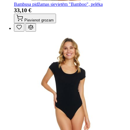
Bambusa pidžamas sievietēm "Bamboo", pelēka
33,10 €
Pievienot grozam