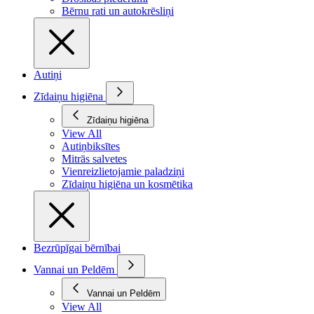
Bērnu rati un autokrēsliņi
Autiņi
Zīdaiņu higiēna
Zīdaiņu higiēna
View All
Autiņbiksītes
Mitrās salvetes
Vienreizlietojamie paladziņi
Zīdaiņu higiēna un kosmētika
Bezrūpīgai bērnībai
Vannai un Peldēm
Vannai un Peldēm
View All