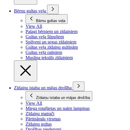
Bērnu gultas veļa
Bērnu gultas veļa
View All
Palagi bērniem un zīdaiņiem
Gultas veļa šūpuļiem
Spilveni un segas zīdaiņiem
Gultas veļa zīdaiņu gultiņām
Gultas veļa ratiņiem
Muslina tekstils zīdaiņiem
Zīdaiņu istaba un mājas drošība
Zīdaiņu istaba un mājas drošība
View All
Miega rotaļlietas un nakts lampiņas
Zīdaiņu matrači
Pārtināmās virsmas
Zīdaiņu gultas
Drošības piederumi