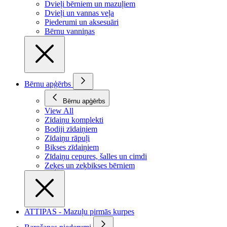
Dvieļi bērniem un mazuļiem
Dvieļi un vannas veļa
Piederumi un aksesuāri
Bērnu vanniņas
Bērnu apģērbs
Bērnu apģērbs
View All
Zīdaiņu komplekti
Bodiji zīdaiņiem
Zīdaiņu rāpuļi
Bikses zīdaiņiem
Zīdaiņu cepures, šalles un cimdi
Zeķes un zeķbikses bērniem
ATTIPAS - Mazuļu pirmās kurpes