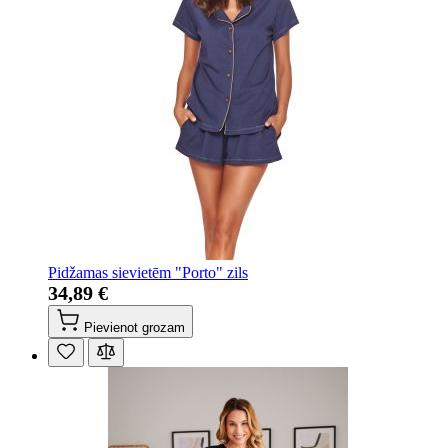
Pidžamas sievietēm "Porto" zils
34,89 €
Pievienot grozam