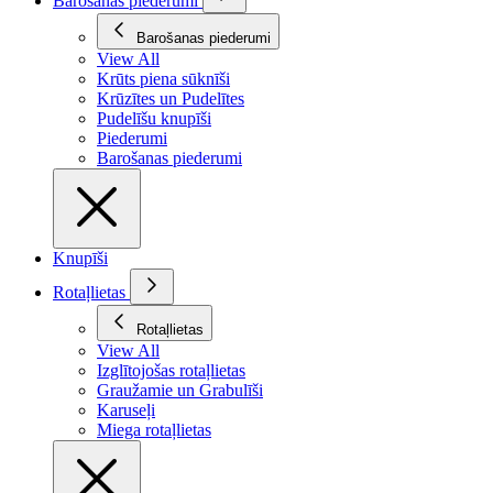
Barošanas piederumi
Barošanas piederumi
View All
Krūts piena sūknīši
Krūzītes un Pudelītes
Pudelīšu knupīši
Piederumi
Barošanas piederumi
Knupīši
Rotaļlietas
Rotaļlietas
View All
Izglītojošas rotaļlietas
Graužamie un Grabulīši
Karuseļi
Miega rotaļlietas