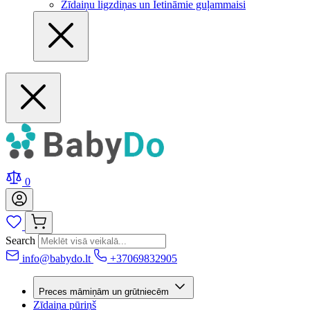
Zīdaiņu ligzdiņas un Ietināmie guļammaisi
0
Search
info@babydo.lt
+37069832905
Preces māmiņām un grūtniecēm
Zīdaiņa pūriņš