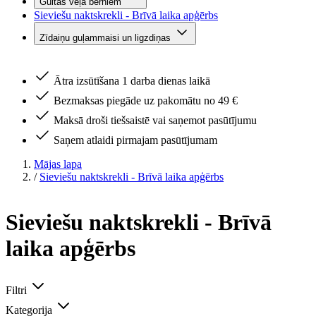
Gultas veļa bērniem
Sieviešu naktskrekli - Brīvā laika apģērbs
Zīdaiņu guļammaisi un ligzdiņas
Ātra izsūtīšana 1 darba dienas laikā
Bezmaksas piegāde uz pakomātu no 49 €
Maksā droši tiešsaistē vai saņemot pasūtījumu
Saņem atlaidi pirmajam pasūtījumam
Mājas lapa
/
Sieviešu naktskrekli - Brīvā laika apģērbs
Sieviešu naktskrekli - Brīvā
laika apģērbs
Filtri
Kategorija