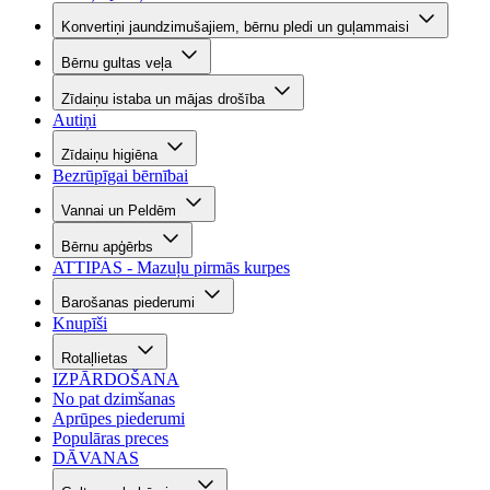
Konvertiņi jaundzimušajiem, bērnu pledi un guļammaisi
Bērnu gultas veļa
Zīdaiņu istaba un mājas drošība
Autiņi
Zīdaiņu higiēna
Bezrūpīgai bērnībai
Vannai un Peldēm
Bērnu apģērbs
ATTIPAS - Mazuļu pirmās kurpes
Barošanas piederumi
Knupīši
Rotaļlietas
IZPĀRDOŠANA
No pat dzimšanas
Aprūpes piederumi
Populāras preces
DĀVANAS