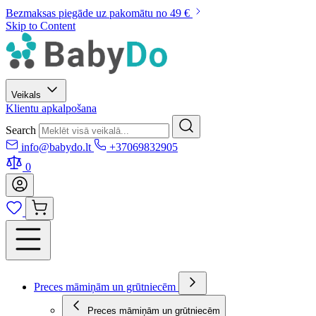
Bezmaksas piegāde uz pakomātu no 49 €
Skip to Content
Veikals
Klientu apkalpošana
Search
info@babydo.lt
+37069832905
0
Preces māmiņām un grūtniecēm
Preces māmiņām un grūtniecēm