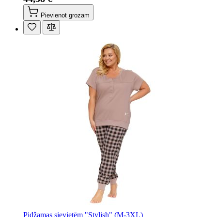
Pievienot grozam
Pidžamas sievietēm "Stylish" (M-3XL)