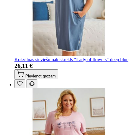
Kokvilnas sieviešu naktskrekls "Lady of flowers" deep blue
26,11 €
Pievienot grozam