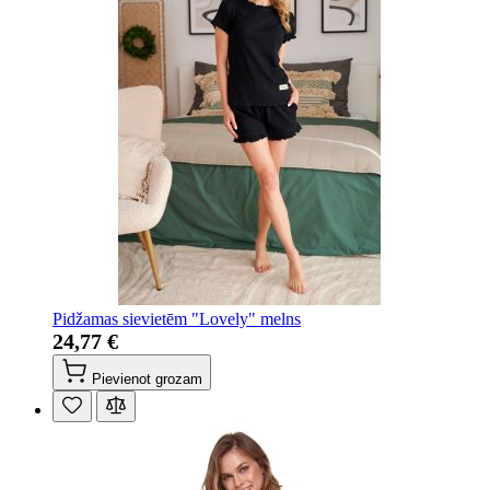
Pidžamas sievietēm "Lovely" melns
24,77 €
Pievienot grozam