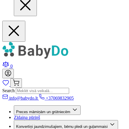
0
Search
info@babydo.lt
+37069832905
Preces māmiņām un grūtniecēm
Zīdaiņa pūriņš
Konvertiņi jaundzimušajiem, bērnu pledi un guļammaisi