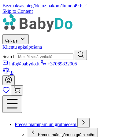
Bezmaksas piegāde uz pakomātu no 49 €
Skip to Content
Veikals
Klientu apkalpošana
Search
info@babydo.lt
+37069832905
0
Preces māmiņām un grūtniecēm
Preces māmiņām un grūtniecēm