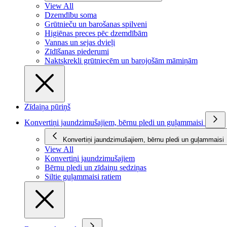
View All
Dzemdību soma
Grūtnieču un barošanas spilveni
Higiēnas preces pēc dzemdībām
Vannas un sejas dvieļi
Zīdīšanas piederumi
Naktskrekli grūtniecēm un barojošām māmiņām
Zīdaiņa pūriņš
Konvertiņi jaundzimušajiem, bērnu pledi un guļammaisi
Konvertiņi jaundzimušajiem, bērnu pledi un guļammaisi
View All
Konvertiņi jaundzimušajiem
Bērnu pledi un zīdaiņu sedziņas
Siltie guļammaisi ratiem