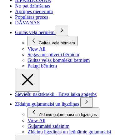
IZPĀRDOŠANA
No pat dzimšanas
Aprūpes piederumi
Populāras preces
DĀVANAS
Gultas veļa bērniem
Gultas veļa bērniem
View All
Segas un spilveni bērniem
Gultas veļas komplekti bērniem
Palagi bērniem
Sieviešu naktskrekli - Brīvā laika apģērbs
Zīdaiņu guļammaisi un ligzdiņas
Zīdaiņu guļammaisi un ligzdiņas
View All
Guļammaisi zīdainim
Zīdaiņu ligzdiņas un Ietināmie guļammaisi