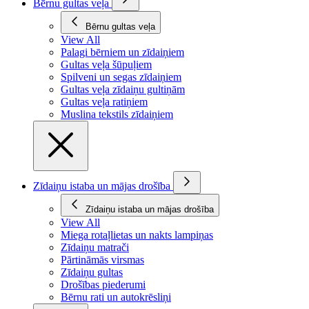
Bērnu gultas veļa
Bērnu gultas veļa
View All
Palagi bērniem un zīdaiņiem
Gultas veļa šūpuļiem
Spilveni un segas zīdaiņiem
Gultas veļa zīdaiņu gultiņām
Gultas veļa ratiņiem
Muslina tekstils zīdaiņiem
Zīdaiņu istaba un mājas drošība
Zīdaiņu istaba un mājas drošība
View All
Miega rotaļlietas un nakts lampiņas
Zīdaiņu matrači
Pārtināmās virsmas
Zīdaiņu gultas
Drošības piederumi
Bērnu rati un autokrēsliņi