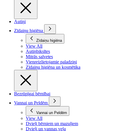
Autiņi
Zīdaiņu higiēna
Zīdaiņu higiēna
View All
Autiņbiksītes
Mitrās salvetes
Vienreizlietojamie paladziņi
Zīdaiņu higiēna un kosmētika
Bezrūpīgai bērnībai
Vannai un Peldēm
Vannai un Peldēm
View All
Dvieļi bērniem un mazuļiem
Dvieļi un vannas veļa