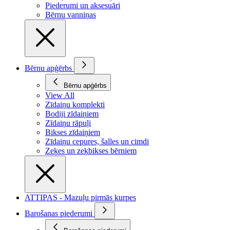
Piederumi un aksesuāri
Bērnu vanniņas
Bērnu apģērbs
Bērnu apģērbs
View All
Zīdaiņu komplekti
Bodiji zīdaiņiem
Zīdaiņu rāpuļi
Bikses zīdaiņiem
Zīdaiņu cepures, šalles un cimdi
Zeķes un zeķbikses bērniem
ATTIPAS - Mazuļu pirmās kurpes
Barošanas piederumi