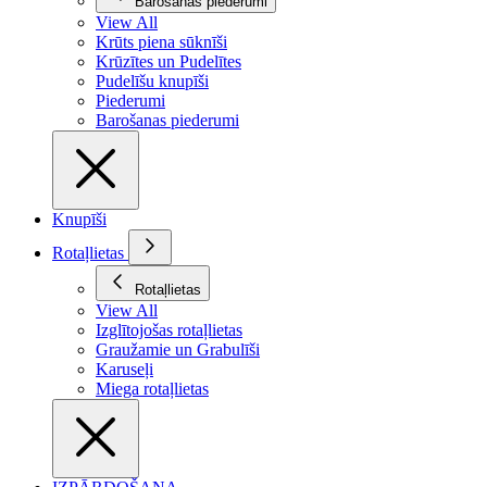
Barošanas piederumi
View All
Krūts piena sūknīši
Krūzītes un Pudelītes
Pudelīšu knupīši
Piederumi
Barošanas piederumi
Knupīši
Rotaļlietas
Rotaļlietas
View All
Izglītojošas rotaļlietas
Graužamie un Grabulīši
Karuseļi
Miega rotaļlietas