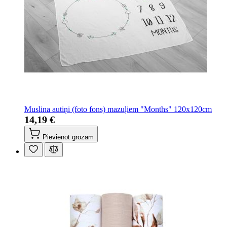
Muslina autiņi (foto fons) mazuļiem "Months" 120x120cm
14,19 €
Pievienot grozam