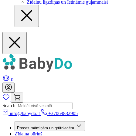
Zīdaiņu ligzdiņas un Ietināmie guļammaisi
0
Search
info@babydo.lt
+37069832905
Preces māmiņām un grūtniecēm
Zīdaiņa pūriņš