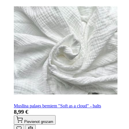
Muslīna palags berniem "Soft as a cloud" - balts
8,99 €
Pievienot grozam