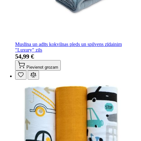
Muslīna un adīts kokvilnas pleds un spilvens zīdainim
"Luxury" zils
54,99 €
Pievienot grozam