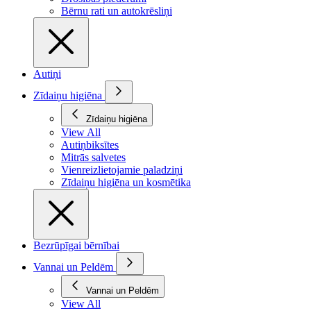
Bērnu rati un autokrēsliņi
Autiņi
Zīdaiņu higiēna
Zīdaiņu higiēna
View All
Autiņbiksītes
Mitrās salvetes
Vienreizlietojamie paladziņi
Zīdaiņu higiēna un kosmētika
Bezrūpīgai bērnībai
Vannai un Peldēm
Vannai un Peldēm
View All