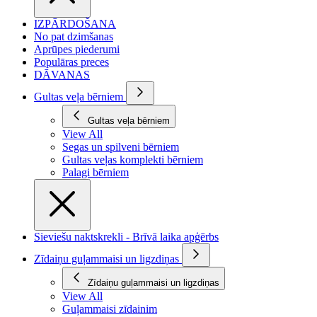
IZPĀRDOŠANA
No pat dzimšanas
Aprūpes piederumi
Populāras preces
DĀVANAS
Gultas veļa bērniem
Gultas veļa bērniem
View All
Segas un spilveni bērniem
Gultas veļas komplekti bērniem
Palagi bērniem
Sieviešu naktskrekli - Brīvā laika apģērbs
Zīdaiņu guļammaisi un ligzdiņas
Zīdaiņu guļammaisi un ligzdiņas
View All
Guļammaisi zīdainim