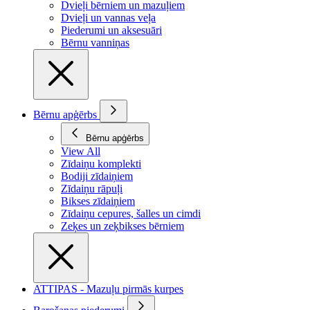
Dvieļi bērniem un mazuļiem
Dvieļi un vannas veļa
Piederumi un aksesuāri
Bērnu vanniņas
Bērnu apģērbs
Bērnu apģērbs
View All
Zīdaiņu komplekti
Bodiji zīdaiņiem
Zīdaiņu rāpuļi
Bikses zīdaiņiem
Zīdaiņu cepures, šalles un cimdi
Zeķes un zeķbikses bērniem
ATTIPAS - Mazuļu pirmās kurpes