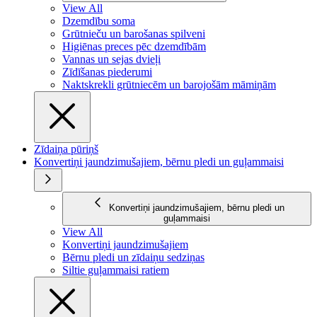
View All
Dzemdību soma
Grūtnieču un barošanas spilveni
Higiēnas preces pēc dzemdībām
Vannas un sejas dvieļi
Zīdīšanas piederumi
Naktskrekli grūtniecēm un barojošām māmiņām
Zīdaiņa pūriņš
Konvertiņi jaundzimušajiem, bērnu pledi un guļammaisi
Konvertiņi jaundzimušajiem, bērnu pledi un
guļammaisi
View All
Konvertiņi jaundzimušajiem
Bērnu pledi un zīdaiņu sedziņas
Siltie guļammaisi ratiem