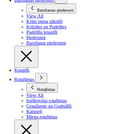
Barošanas piederumi
Barošanas piederumi
View All
Krūts piena sūknīši
Krūzītes un Pudelītes
Pudelīšu knupīši
Piederumi
Barošanas piederumi
Knupīši
Rotaļlietas
Rotaļlietas
View All
Izglītojošas rotaļlietas
Graužamie un Grabulīši
Karuseļi
Miega rotaļlietas