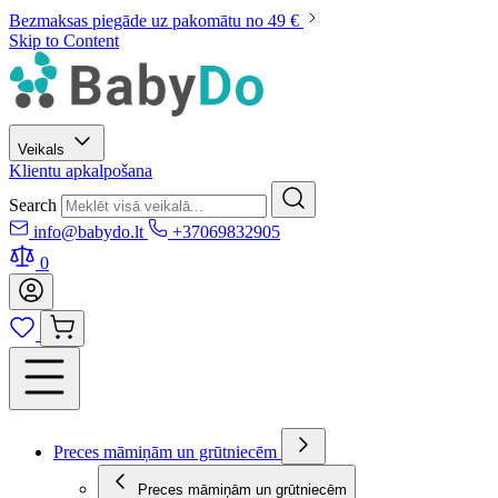
Bezmaksas piegāde uz pakomātu no 49 €
Skip to Content
Veikals
Klientu apkalpošana
Search
info@babydo.lt
+37069832905
0
Preces māmiņām un grūtniecēm
Preces māmiņām un grūtniecēm