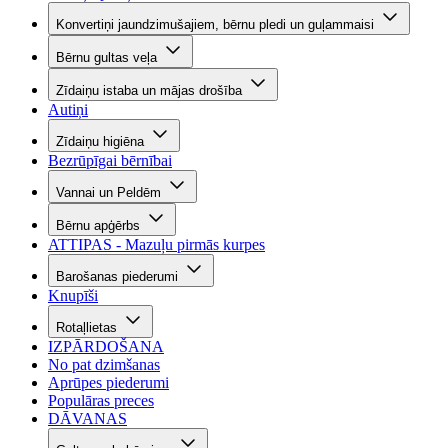
Konvertiņi jaundzimušajiem, bērnu pledi un guļammaisi
Bērnu gultas veļa
Zīdaiņu istaba un mājas drošība
Autiņi
Zīdaiņu higiēna
Bezrūpīgai bērnībai
Vannai un Peldēm
Bērnu apģērbs
ATTIPAS - Mazuļu pirmās kurpes
Barošanas piederumi
Knupīši
Rotaļlietas
IZPĀRDOŠANA
No pat dzimšanas
Aprūpes piederumi
Populāras preces
DĀVANAS