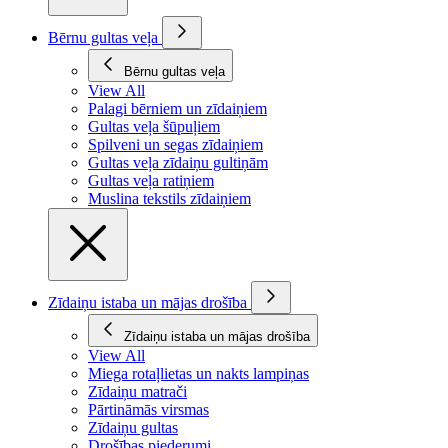
Bērnu gultas veļa
Bērnu gultas veļa
View All
Palagi bērniem un zīdaiņiem
Gultas veļa šūpuļiem
Spilveni un segas zīdaiņiem
Gultas veļa zīdaiņu gultiņām
Gultas veļa ratiņiem
Muslina tekstils zīdaiņiem
Zīdaiņu istaba un mājas drošība
Zīdaiņu istaba un mājas drošība
View All
Miega rotaļlietas un nakts lampiņas
Zīdaiņu matrači
Pārtināmās virsmas
Zīdaiņu gultas
Drošības piederumi