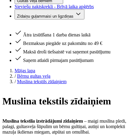
Gultas veļa bērniem
Sieviešu naktskrekli - Brīvā laika apģērbs
Zīdaiņu guļammaisi un ligzdiņas
Ātra izsūtīšana 1 darba dienas laikā
Bezmaksas piegāde uz pakomātu no 49 €
Maksā droši tiešsaistē vai saņemot pasūtījumu
Saņem atlaidi pirmajam pasūtījumam
Mājas lapa
/
Bērnu gultas veļa
/
Muslina tekstils zīdaiņiem
Muslina tekstils zīdaiņiem
Muslīna tekstila izstrādājumi zīdaiņiem
– maigi muslīna pledi,
palagi, gultasveļa šūpulim un bērnu gultiņai, autiņi un komplekti
mazuļa ikdienas miegam, atpūtai un omulībai.