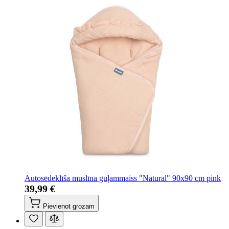
Autosēdeklīša muslīna guļammaiss "Natural" 90x90 cm pink
39,99 €
Pievienot grozam