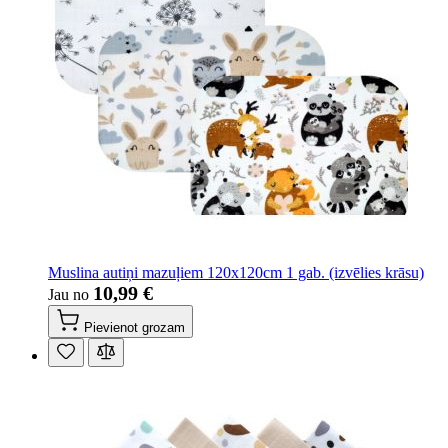
Muslina autiņi mazuļiem 120x120cm 1 gab. (izvēlies krāsu)
10,99 €
Jau no
Pievienot grozam