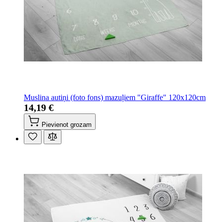
Muslina autiņi (foto fons) mazuļiem "Giraffe" 120x120cm
14,19 €
Pievienot grozam