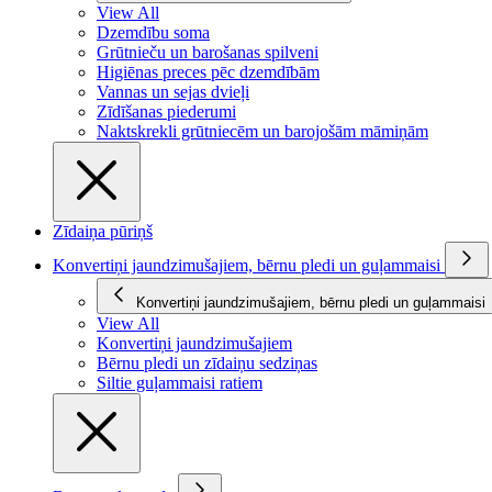
View All
Dzemdību soma
Grūtnieču un barošanas spilveni
Higiēnas preces pēc dzemdībām
Vannas un sejas dvieļi
Zīdīšanas piederumi
Naktskrekli grūtniecēm un barojošām māmiņām
Zīdaiņa pūriņš
Konvertiņi jaundzimušajiem, bērnu pledi un guļammaisi
Konvertiņi jaundzimušajiem, bērnu pledi un guļammaisi
View All
Konvertiņi jaundzimušajiem
Bērnu pledi un zīdaiņu sedziņas
Siltie guļammaisi ratiem