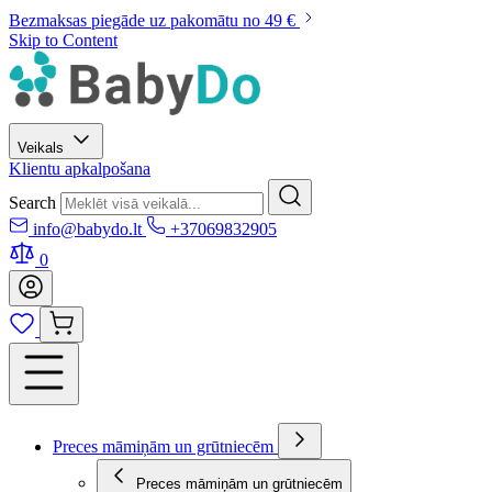
Bezmaksas piegāde uz pakomātu no 49 €
Skip to Content
Veikals
Klientu apkalpošana
Search
info@babydo.lt
+37069832905
0
Preces māmiņām un grūtniecēm
Preces māmiņām un grūtniecēm