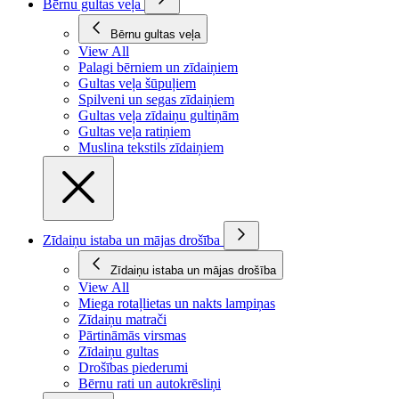
Bērnu gultas veļa
Bērnu gultas veļa
View All
Palagi bērniem un zīdaiņiem
Gultas veļa šūpuļiem
Spilveni un segas zīdaiņiem
Gultas veļa zīdaiņu gultiņām
Gultas veļa ratiņiem
Muslina tekstils zīdaiņiem
Zīdaiņu istaba un mājas drošība
Zīdaiņu istaba un mājas drošība
View All
Miega rotaļlietas un nakts lampiņas
Zīdaiņu matrači
Pārtināmās virsmas
Zīdaiņu gultas
Drošības piederumi
Bērnu rati un autokrēsliņi