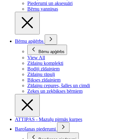
Piederumi un aksesuāri
Bērnu vanniņas
Bērnu apģērbs
Bērnu apģērbs
View All
Zīdaiņu komplekti
Bodiji zīdaiņiem
Zīdaiņu rāpuļi
Bikses zīdaiņiem
Zīdaiņu cepures, šalles un cimdi
Zeķes un zeķbikses bērniem
ATTIPAS - Mazuļu pirmās kurpes
Barošanas piederumi