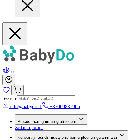
0
Search
info@babydo.lt
+37069832905
Preces māmiņām un grūtniecēm
Zīdaiņa pūriņš
Konvertiņi jaundzimušajiem, bērnu pledi un guļammaisi