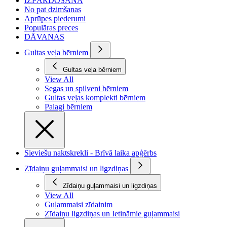
IZPĀRDOŠANA
No pat dzimšanas
Aprūpes piederumi
Populāras preces
DĀVANAS
Gultas veļa bērniem
Gultas veļa bērniem
View All
Segas un spilveni bērniem
Gultas veļas komplekti bērniem
Palagi bērniem
Sieviešu naktskrekli - Brīvā laika apģērbs
Zīdaiņu guļammaisi un ligzdiņas
Zīdaiņu guļammaisi un ligzdiņas
View All
Guļammaisi zīdainim
Zīdaiņu ligzdiņas un Ietināmie guļammaisi