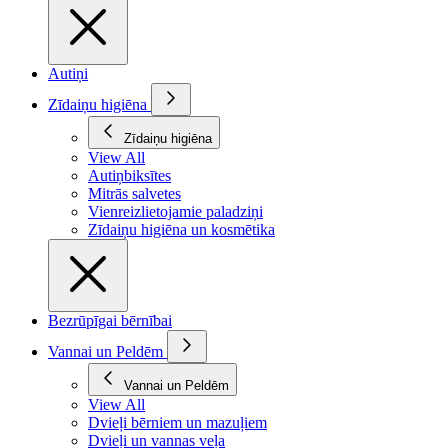
Autiņi
Zīdaiņu higiēna
Zīdaiņu higiēna
View All
Autiņbiksītes
Mitrās salvetes
Vienreizlietojamie paladziņi
Zīdaiņu higiēna un kosmētika
Bezrūpīgai bērnībai
Vannai un Peldēm
Vannai un Peldēm
View All
Dvieļi bērniem un mazuļiem
Dvieļi un vannas veļa