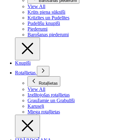
Barošanas piederumi
View All
Krūts piena sūknīši
Krūzītes un Pudelītes
Pudelīšu knupīši
Piederumi
Barošanas piederumi
Knupīši
Rotaļlietas
Rotaļlietas
View All
Izglītojošas rotaļlietas
Graužamie un Grabulīši
Karuseļi
Miega rotaļlietas