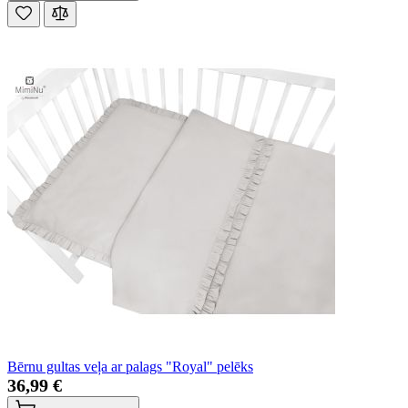
Bērnu gultas veļa ar palags "Royal" pelēks
36,99 €