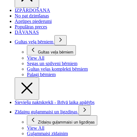
IZPĀRDOŠANA
No pat dzimšanas
Aprūpes piederumi
Populāras preces
DĀVANAS
Gultas veļa bērniem
Gultas veļa bērniem
View All
Segas un spilveni bērniem
Gultas veļas komplekti bērniem
Palagi bērniem
Sieviešu naktskrekli - Brīvā laika apģērbs
Zīdaiņu guļammaisi un ligzdiņas
Zīdaiņu guļammaisi un ligzdiņas
View All
Guļammaisi zīdainim