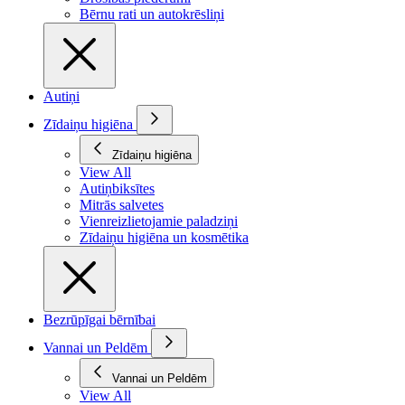
Bērnu rati un autokrēsliņi
Autiņi
Zīdaiņu higiēna
Zīdaiņu higiēna
View All
Autiņbiksītes
Mitrās salvetes
Vienreizlietojamie paladziņi
Zīdaiņu higiēna un kosmētika
Bezrūpīgai bērnībai
Vannai un Peldēm
Vannai un Peldēm
View All