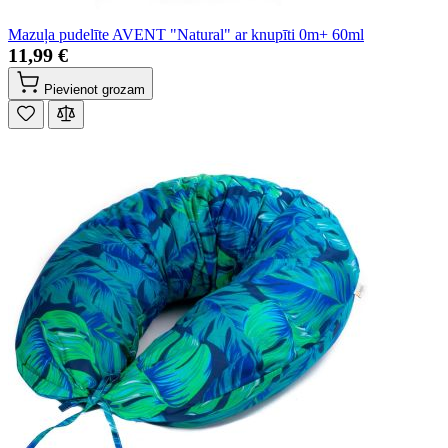
Mazuļa pudelīte AVENT "Natural" ar knupīti 0m+ 60ml
11,99 €
Pievienot grozam