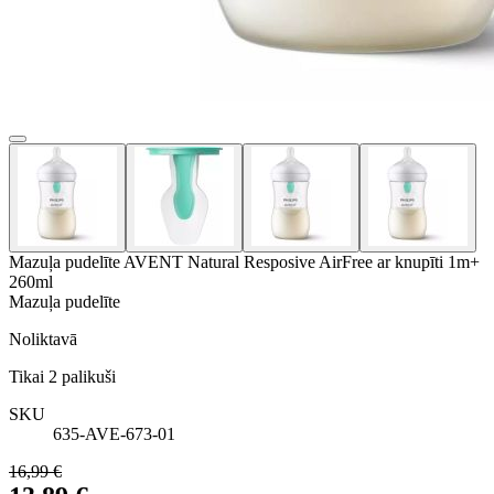
Mazuļa pudelīte AVENT Natural Resposive AirFree ar knupīti 1m+
260ml
Mazuļa pudelīte
Noliktavā
Tikai
2
palikuši
SKU
635-AVE-673-01
16,99 €