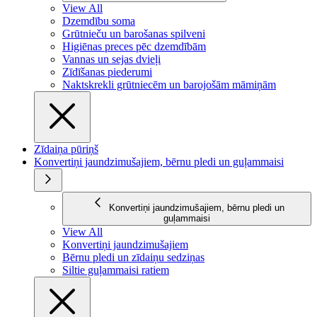
View All
Dzemdību soma
Grūtnieču un barošanas spilveni
Higiēnas preces pēc dzemdībām
Vannas un sejas dvieļi
Zīdīšanas piederumi
Naktskrekli grūtniecēm un barojošām māmiņām
Zīdaiņa pūriņš
Konvertiņi jaundzimušajiem, bērnu pledi un guļammaisi
Konvertiņi jaundzimušajiem, bērnu pledi un
guļammaisi
View All
Konvertiņi jaundzimušajiem
Bērnu pledi un zīdaiņu sedziņas
Siltie guļammaisi ratiem