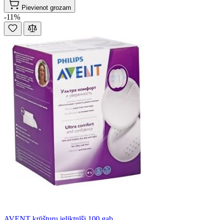
Pievienot grozam
-11%
AVENT krūšturu ieliktnīši 100 gab.