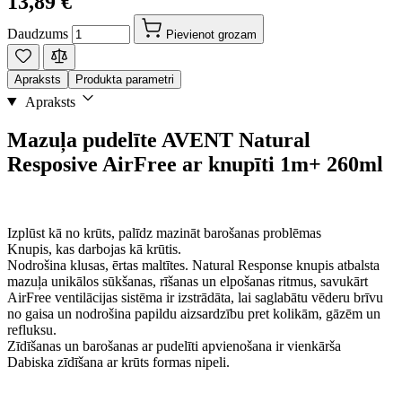
13,89 €
Daudzums
Pievienot grozam
Apraksts
Produkta parametri
Apraksts
Mazuļa pudelīte AVENT Natural
Resposive AirFree ar knupīti 1m+ 260ml
Izplūst kā no krūts, palīdz mazināt barošanas problēmas
Knupis, kas darbojas kā krūtis.
Nodrošina klusas, ērtas maltītes. Natural Response knupis atbalsta
mazuļa unikālos sūkšanas, rīšanas un elpošanas ritmus, savukārt
AirFree ventilācijas sistēma ir izstrādāta, lai saglabātu vēderu brīvu
no gaisa un nodrošina papildu aizsardzību pret kolikām, gāzēm un
refluksu.
Zīdīšanas un barošanas ar pudelīti apvienošana ir vienkārša
Dabiska zīdīšana ar krūts formas nipeli.