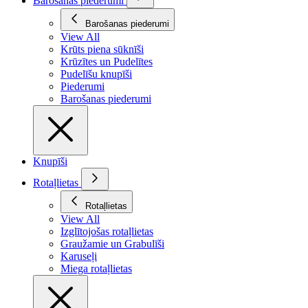
Barošanas piederumi
Barošanas piederumi
View All
Krūts piena sūknīši
Krūzītes un Pudelītes
Pudelīšu knupīši
Piederumi
Barošanas piederumi
Knupīši
Rotaļlietas
Rotaļlietas
View All
Izglītojošas rotaļlietas
Graužamie un Grabulīši
Karuseļi
Miega rotaļlietas