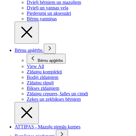
Dvieļi bērniem un mazuļiem
Dvieļi un vannas veļa
Piederumi un aksesuāri
Bērnu vanniņas
Bērnu apģērbs
Bērnu apģērbs
View All
Zīdaiņu komplekti
Bodiji zīdaiņiem
Zīdaiņu rāpuļi
Bikses zīdaiņiem
Zīdaiņu cepures, šalles un cimdi
Zeķes un zeķbikses bērniem
ATTIPAS - Mazuļu pirmās kurpes