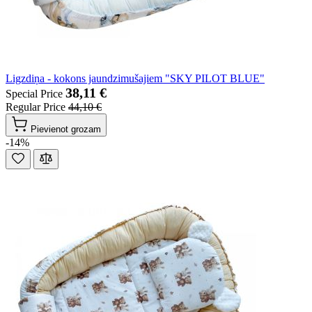
Ligzdiņa - kokons jaundzimušajiem "SKY PILOT BLUE"
38,11 €
Special Price
Regular Price
44,10 €
Pievienot grozam
-14%