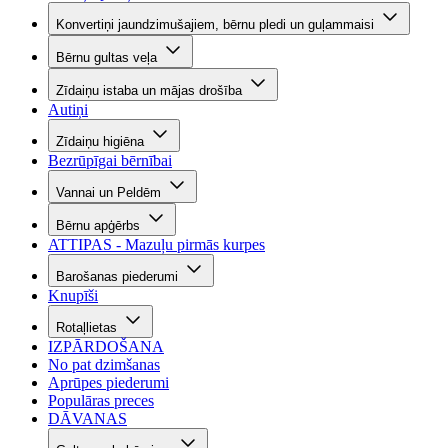
Konvertiņi jaundzimušajiem, bērnu pledi un guļammaisi
Bērnu gultas veļa
Zīdaiņu istaba un mājas drošība
Autiņi
Zīdaiņu higiēna
Bezrūpīgai bērnībai
Vannai un Peldēm
Bērnu apģērbs
ATTIPAS - Mazuļu pirmās kurpes
Barošanas piederumi
Knupīši
Rotaļlietas
IZPĀRDOŠANA
No pat dzimšanas
Aprūpes piederumi
Populāras preces
DĀVANAS