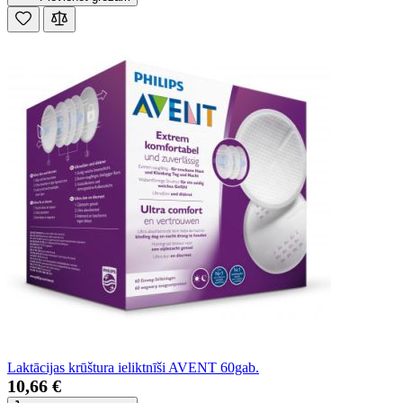
Laktācijas krūštura ieliktnīši AVENT 60gab.
10,66 €