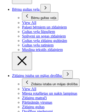
Bērnu gultas veļa
Bērnu gultas veļa
View All
Palagi bērniem un zīdaiņiem
Gultas veļa šūpuļiem
Spilveni un segas zīdaiņiem
Gultas veļa zīdaiņu gultiņām
Gultas veļa ratiņiem
Muslina tekstils zīdaiņiem
Zīdaiņu istaba un mājas drošība
Zīdaiņu istaba un mājas drošība
View All
Miega rotaļlietas un nakts lampiņas
Zīdaiņu matrači
Pārtināmās virsmas
Zīdaiņu gultas
Drošības piederumi