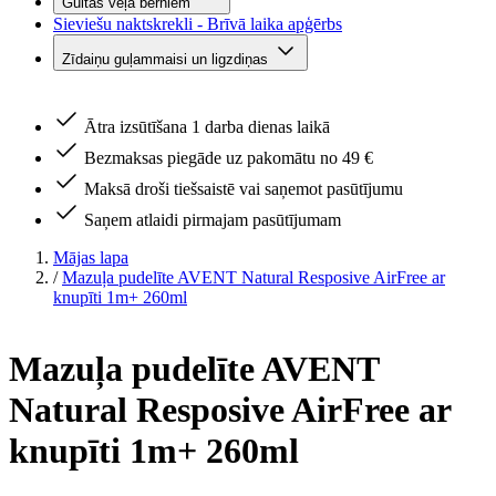
Gultas veļa bērniem
Sieviešu naktskrekli - Brīvā laika apģērbs
Zīdaiņu guļammaisi un ligzdiņas
Ātra izsūtīšana 1 darba dienas laikā
Bezmaksas piegāde uz pakomātu no 49 €
Maksā droši tiešsaistē vai saņemot pasūtījumu
Saņem atlaidi pirmajam pasūtījumam
Mājas lapa
/
Mazuļa pudelīte AVENT Natural Resposive AirFree ar
knupīti 1m+ 260ml
Mazuļa pudelīte AVENT
Natural Resposive AirFree ar
knupīti 1m+ 260ml