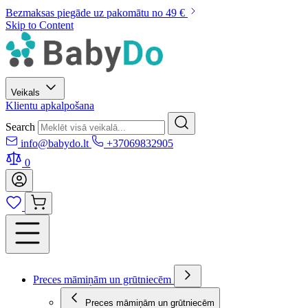
Bezmaksas piegāde uz pakomātu no 49 €
Skip to Content
Veikals
Klientu apkalpošana
Search
info@babydo.lt
+37069832905
0
Preces māmiņām un grūtniecēm
Preces māmiņām un grūtniecēm