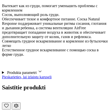
Вытекает как из груди, помогает уменьшить проблемы с
кормлением
Сосок, выполняющий роль груди.
Обеспечивает тихое и комфортное питание. Соска Natural
Response поддерживает уникальные ритмы сосания, глотания
и дыхания ребенка, а система вентиляции AirFree
предотвращает попадание воздуха в животик и обеспечивает
дополнительную защиту от колик, газов и рефлюкса.
Совмещать грудное вскармливание и кормление из бутылочки
легко
Естественное грудное вскармливание с помощью соска в
форме груди.
Produkta parametri
Pieskarieties, lai izlaistu karuseli
Saistītie produkti