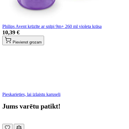
Philips Avent krūzīte ar snīpi 9m+ 260 ml violeta krāsa
10,39 €
Pievienot grozam
Pieskarieties, lai izlaistu karuseli
Jums varētu patikt!