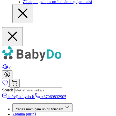
Zīdaiņu ligzdiņas un Ietināmie guļammaisi
0
Search
info@babydo.lt
+37069832905
Preces māmiņām un grūtniecēm
Zīdaiņa pūriņš