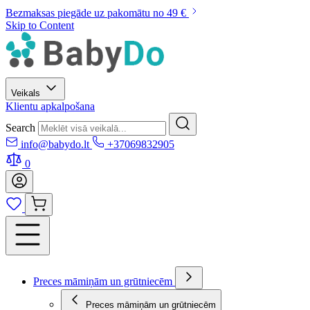
Bezmaksas piegāde uz pakomātu no 49 €
Skip to Content
Veikals
Klientu apkalpošana
Search
info@babydo.lt
+37069832905
0
Preces māmiņām un grūtniecēm
Preces māmiņām un grūtniecēm