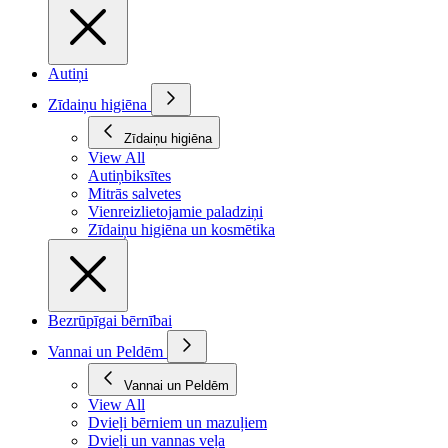
Autiņi
Zīdaiņu higiēna
Zīdaiņu higiēna
View All
Autiņbiksītes
Mitrās salvetes
Vienreizlietojamie paladziņi
Zīdaiņu higiēna un kosmētika
Bezrūpīgai bērnībai
Vannai un Peldēm
Vannai un Peldēm
View All
Dvieļi bērniem un mazuļiem
Dvieļi un vannas veļa