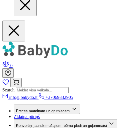
0
Search
info@babydo.lt
+37069832905
Preces māmiņām un grūtniecēm
Zīdaiņa pūriņš
Konvertiņi jaundzimušajiem, bērnu pledi un guļammaisi