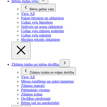
Bērnu gultas veļa
Bērnu gultas veļa
View All
Palagi bērniem un zīdaiņiem
Gultas veļa šūpuļiem
Spilveni un segas zīdaiņiem
Gultas veļa zīdaiņu gultiņām
Gultas veļa ratiņiem
Muslina tekstils zīdaiņiem
Zīdaiņu istaba un mājas drošība
Zīdaiņu istaba un mājas drošība
View All
Miega rotaļlietas un nakts lampiņas
Zīdaiņu matrači
Pārtināmās virsmas
Zīdaiņu gultas
Drošības piederumi
Bērnu rati un autokrēsliņi