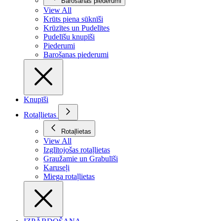
Barošanas piederumi
View All
Krūts piena sūknīši
Krūzītes un Pudelītes
Pudelīšu knupīši
Piederumi
Barošanas piederumi
Knupīši
Rotaļlietas
Rotaļlietas
View All
Izglītojošas rotaļlietas
Graužamie un Grabulīši
Karuseļi
Miega rotaļlietas