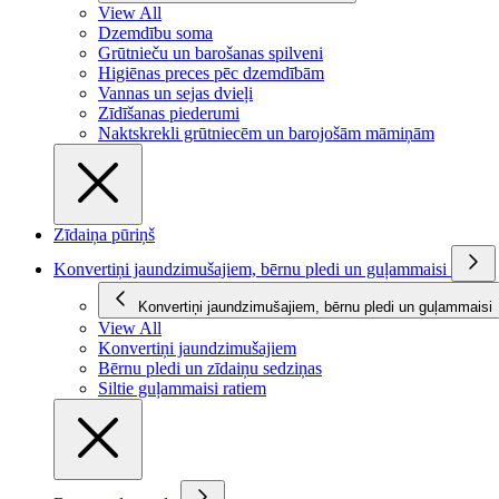
View All
Dzemdību soma
Grūtnieču un barošanas spilveni
Higiēnas preces pēc dzemdībām
Vannas un sejas dvieļi
Zīdīšanas piederumi
Naktskrekli grūtniecēm un barojošām māmiņām
Zīdaiņa pūriņš
Konvertiņi jaundzimušajiem, bērnu pledi un guļammaisi
Konvertiņi jaundzimušajiem, bērnu pledi un guļammaisi
View All
Konvertiņi jaundzimušajiem
Bērnu pledi un zīdaiņu sedziņas
Siltie guļammaisi ratiem