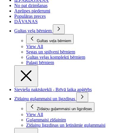
IZPĀRDOŠANA
No pat dzimšanas
Aprūpes piederumi
Populāras preces
DĀVANAS
Gultas veļa bērniem
Gultas veļa bērniem
View All
Segas un spilveni bērniem
Gultas veļas komplekti bērniem
Palagi bērniem
Sieviešu naktskrekli - Brīvā laika apģērbs
Zīdaiņu guļammaisi un ligzdiņas
Zīdaiņu guļammaisi un ligzdiņas
View All
Guļammaisi zīdainim
Zīdaiņu ligzdiņas un Ietināmie guļammaisi