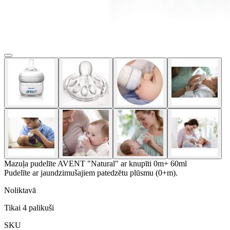
Mazuļa pudelīte AVENT "Natural" ar knupīti 0m+ 60ml
Pudelīte ar jaundzimušajiem patedzētu plūsmu (0+m).
Noliktavā
Tikai
4
palikuši
SKU