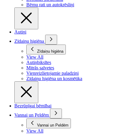
Bērnu rati un autokrēsliņi
Autiņi
Zīdaiņu higiēna
Zīdaiņu higiēna
View All
Autiņbiksītes
Mitrās salvetes
Vienreizlietojamie paladziņi
Zīdaiņu higiēna un kosmētika
Bezrūpīgai bērnībai
Vannai un Peldēm
Vannai un Peldēm
View All