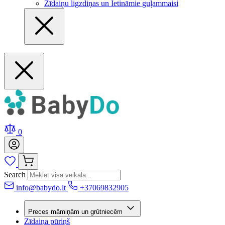
Zīdaiņu ligzdiņas un Ietināmie guļammaisi
0
Search
info@babydo.lt
+37069832905
Preces māmiņām un grūtniecēm
Zīdaiņa pūriņš