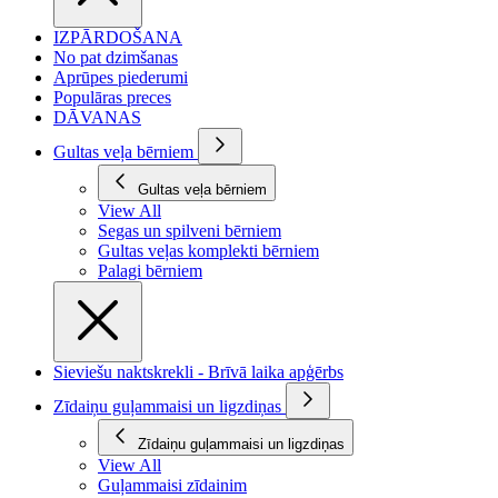
IZPĀRDOŠANA
No pat dzimšanas
Aprūpes piederumi
Populāras preces
DĀVANAS
Gultas veļa bērniem
Gultas veļa bērniem
View All
Segas un spilveni bērniem
Gultas veļas komplekti bērniem
Palagi bērniem
Sieviešu naktskrekli - Brīvā laika apģērbs
Zīdaiņu guļammaisi un ligzdiņas
Zīdaiņu guļammaisi un ligzdiņas
View All
Guļammaisi zīdainim