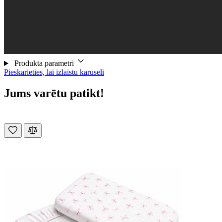
Produkta parametri
Pieskarieties, lai izlaistu karuseli
Jums varētu patikt!