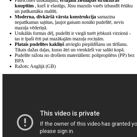
Pateicoties unikālajam,
ērtajam ziedlapas struktūras
knupītim
, kurš ir elastīgs, Jūsu mazulis varēs izbaudīt ērtāku
un patīkamāku maltīti.
Moderna, divkāršā vārsta konstrukcija
samazina
nepatīkamas sajūtas, ļaujot gaisam nonākt pudelītē, nevis
mazuļa vēderiņā.
Unikālās formas dēļ, pudelīti ir viegli turēt jebkurā virzienā -
tas ir īpaši ērti pat mazākajām mazuļa rociņām.
Platais pudelītes kakliņš
atvieglo piepildīšanu un tīrīšanu.
Tikais dažas daļas, kuras ātri un vienkārši var salikt kopā.
Pudelīte ražota no drošiem materiāliem: polipropilēns (PP) bez
BPA
Ražots: Anglijā (GB)