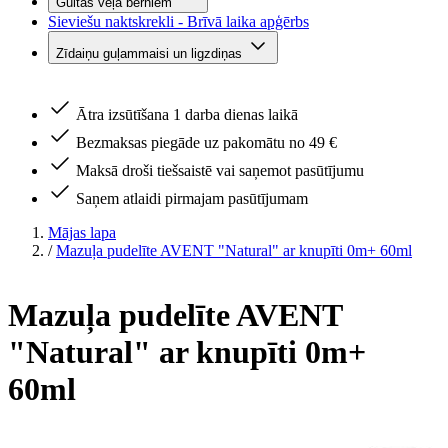
Gultas veļa bērniem
Sieviešu naktskrekli - Brīvā laika apģērbs
Zīdaiņu guļammaisi un ligzdiņas
Ātra izsūtīšana 1 darba dienas laikā
Bezmaksas piegāde uz pakomātu no 49 €
Maksā droši tiešsaistē vai saņemot pasūtījumu
Saņem atlaidi pirmajam pasūtījumam
Mājas lapa
/
Mazuļa pudelīte AVENT "Natural" ar knupīti 0m+ 60ml
Mazuļa pudelīte AVENT
"Natural" ar knupīti 0m+
60ml