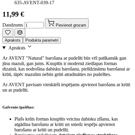
635-AVENT-039-17
11,99 €
Daudzums
Pievienot grozam
Apraksts
Produkta parametri
Apraksts
Ar AVENT "Natural" barošana ar pudelīti būs vēl patīkamāk gan
jūsu mazuli, gan jums. Knupītis ir modernā ziedlapas formas
dizainā, kas nodrošina dabisku barošanu, pielīdzināmu barošanai ar
krūti, tāpēc mazulim nebūs grūti atradināties no pudelītes.
Ar AVENT pavisam vienkārši iespējams apvienot barošanu ar krūti
un ar pudelīti.
Galvenās īpašības:
Plašs krūts formas knupītis veicina dabisku zīšanu, kas
atgādina barošanu ar krūti un sniedz iespēju apvienot
barošanu ar krūti un pudelīti.