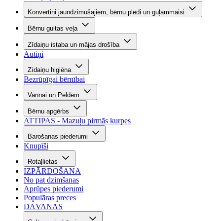
Konvertiņi jaundzimušajiem, bērnu pledi un guļammaisi
Bērnu gultas veļa
Zīdaiņu istaba un mājas drošība
Autiņi
Zīdaiņu higiēna
Bezrūpīgai bērnībai
Vannai un Peldēm
Bērnu apģērbs
ATTIPAS - Mazuļu pirmās kurpes
Barošanas piederumi
Knupīši
Rotaļlietas
IZPĀRDOŠANA
No pat dzimšanas
Aprūpes piederumi
Populāras preces
DĀVANAS