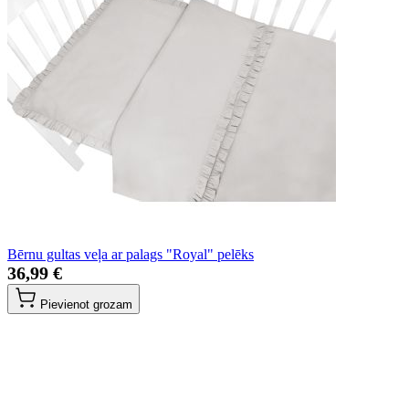
Bērnu gultas veļa ar palags "Royal" pelēks
36,99 €
Pievienot grozam