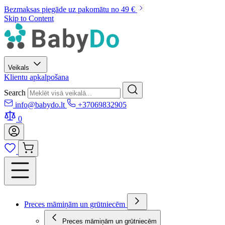
Bezmaksas piegāde uz pakomātu no 49 €
Skip to Content
Veikals
Klientu apkalpošana
Search
info@babydo.lt
+37069832905
0
Preces māmiņām un grūtniecēm
Preces māmiņām un grūtniecēm