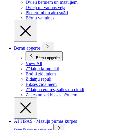
Dvieļi bērniem un mazuļiem
Dvieļi un vannas veļa
Piederumi un aksesuāri
Bērnu vanniņas
Bērnu apģērbs
Bērnu apģērbs
View All
Zīdaiņu komplekti
Bodiji zīdaiņiem
Zīdaiņu rāpuļi
Bikses zīdaiņiem
Zīdaiņu cepures, šalles un cimdi
Zeķes un zeķbikses bērniem
ATTIPAS - Mazuļu pirmās kurpes