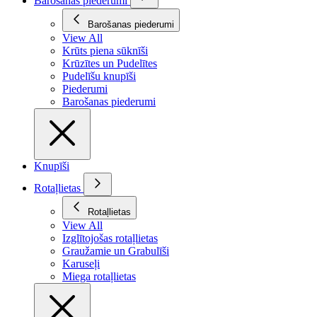
Barošanas piederumi
Barošanas piederumi
View All
Krūts piena sūknīši
Krūzītes un Pudelītes
Pudelīšu knupīši
Piederumi
Barošanas piederumi
Knupīši
Rotaļlietas
Rotaļlietas
View All
Izglītojošas rotaļlietas
Graužamie un Grabulīši
Karuseļi
Miega rotaļlietas