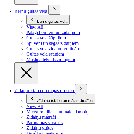
Bērnu gultas veļa
Bērnu gultas veļa
View All
Palagi bērniem un zīdaiņiem
Gultas veļa šūpuļiem
Spilveni un segas zīdaiņiem
Gultas veļa zīdaiņu gultiņām
Gultas veļa ratiņiem
Muslina tekstils zīdaiņiem
Zīdaiņu istaba un mājas drošība
Zīdaiņu istaba un mājas drošība
View All
Miega rotaļlietas un nakts lampiņas
Zīdaiņu matrači
Pārtināmās virsmas
Zīdaiņu gultas
Drošības piederumi