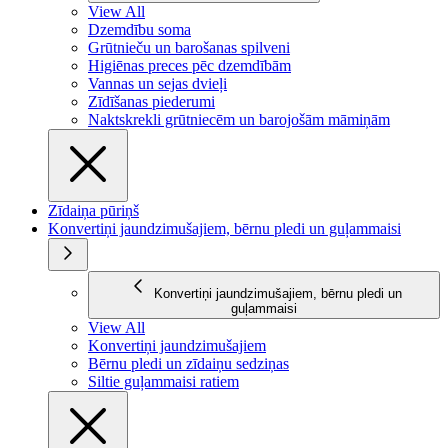
View All
Dzemdību soma
Grūtnieču un barošanas spilveni
Higiēnas preces pēc dzemdībām
Vannas un sejas dvieļi
Zīdīšanas piederumi
Naktskrekli grūtniecēm un barojošām māmiņām
Zīdaiņa pūriņš
Konvertiņi jaundzimušajiem, bērnu pledi un guļammaisi
Konvertiņi jaundzimušajiem, bērnu pledi un
guļammaisi
View All
Konvertiņi jaundzimušajiem
Bērnu pledi un zīdaiņu sedziņas
Siltie guļammaisi ratiem