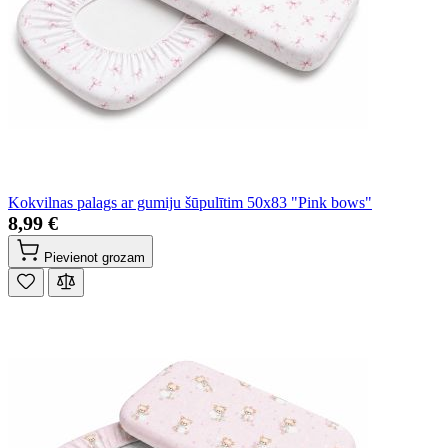
Kokvilnas palags ar gumiju šūpulītim 50x83 "Pink bows"
8,99 €
Pievienot grozam