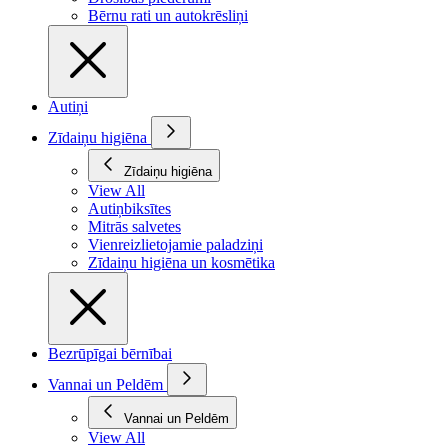
Bērnu rati un autokrēsliņi
Autiņi
Zīdaiņu higiēna
Zīdaiņu higiēna
View All
Autiņbiksītes
Mitrās salvetes
Vienreizlietojamie paladziņi
Zīdaiņu higiēna un kosmētika
Bezrūpīgai bērnībai
Vannai un Peldēm
Vannai un Peldēm
View All