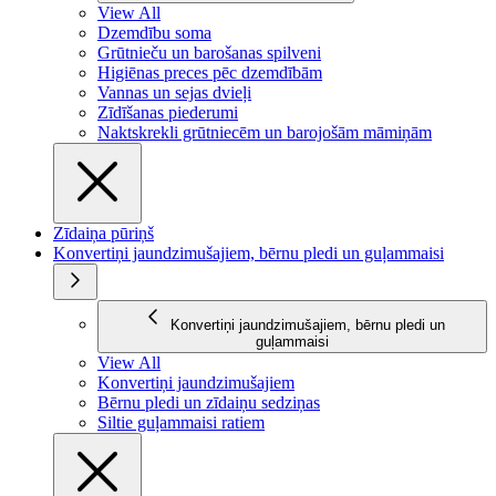
View All
Dzemdību soma
Grūtnieču un barošanas spilveni
Higiēnas preces pēc dzemdībām
Vannas un sejas dvieļi
Zīdīšanas piederumi
Naktskrekli grūtniecēm un barojošām māmiņām
Zīdaiņa pūriņš
Konvertiņi jaundzimušajiem, bērnu pledi un guļammaisi
Konvertiņi jaundzimušajiem, bērnu pledi un
guļammaisi
View All
Konvertiņi jaundzimušajiem
Bērnu pledi un zīdaiņu sedziņas
Siltie guļammaisi ratiem