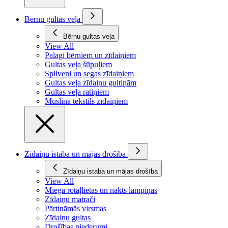
Bērnu gultas veļa
Bērnu gultas veļa
View All
Palagi bērniem un zīdaiņiem
Gultas veļa šūpuļiem
Spilveni un segas zīdaiņiem
Gultas veļa zīdaiņu gultiņām
Gultas veļa ratiņiem
Muslina tekstils zīdaiņiem
Zīdaiņu istaba un mājas drošība
Zīdaiņu istaba un mājas drošība
View All
Miega rotaļlietas un nakts lampiņas
Zīdaiņu matrači
Pārtināmās virsmas
Zīdaiņu gultas
Drošības piederumi