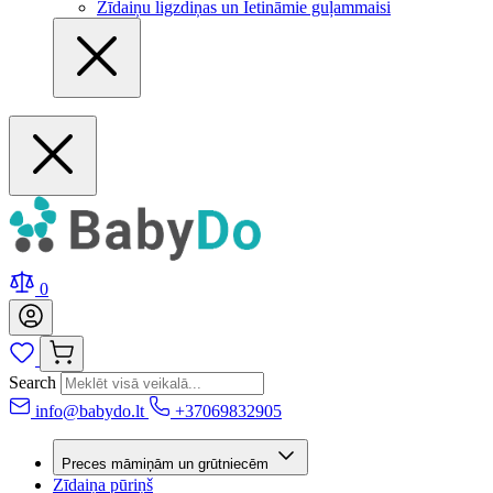
Zīdaiņu ligzdiņas un Ietināmie guļammaisi
0
Search
info@babydo.lt
+37069832905
Preces māmiņām un grūtniecēm
Zīdaiņa pūriņš