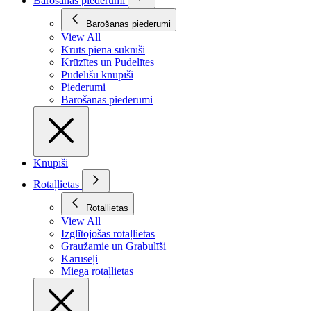
Barošanas piederumi
Barošanas piederumi
View All
Krūts piena sūknīši
Krūzītes un Pudelītes
Pudelīšu knupīši
Piederumi
Barošanas piederumi
Knupīši
Rotaļlietas
Rotaļlietas
View All
Izglītojošas rotaļlietas
Graužamie un Grabulīši
Karuseļi
Miega rotaļlietas