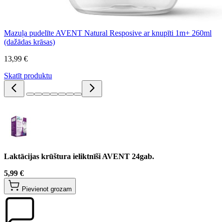
Mazuļa pudelīte AVENT Natural Resposive ar knupīti 1m+ 260ml
(dažādas krāsas)
13,99 €
Skatīt produktu
Laktācijas krūštura ieliktnīši AVENT 24gab.
5,99 €
Pievienot grozam