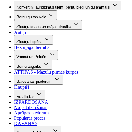
Konvertiņi jaundzimušajiem, bērnu pledi un guļammaisi
Bērnu gultas veļa
Zīdaiņu istaba un mājas drošība
Autiņi
Zīdaiņu higiēna
Bezrūpīgai bērnībai
Vannai un Peldēm
Bērnu apģērbs
ATTIPAS - Mazuļu pirmās kurpes
Barošanas piederumi
Knupīši
Rotaļlietas
IZPĀRDOŠANA
No pat dzimšanas
Aprūpes piederumi
Populāras preces
DĀVANAS