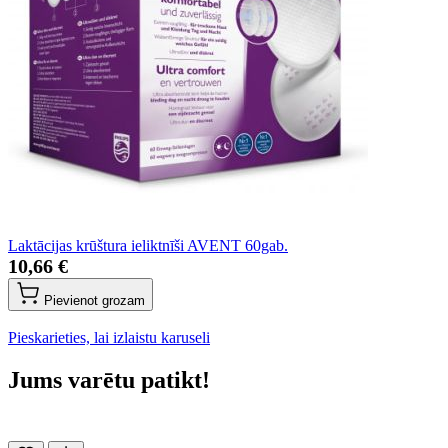
Laktācijas krūštura ieliktnīši AVENT 60gab.
10,66 €
Pievienot grozam
Pieskarieties, lai izlaistu karuseli
Jums varētu patikt!