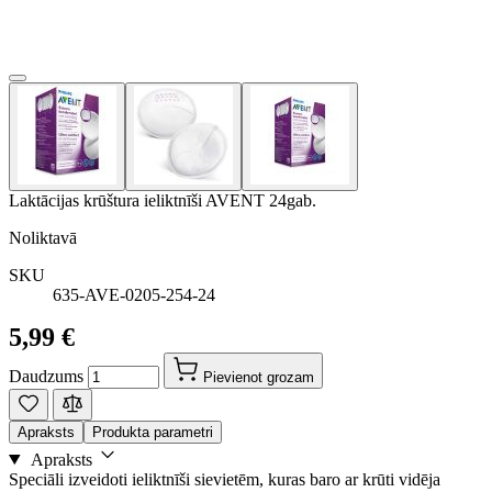
Laktācijas krūštura ieliktnīši AVENT 24gab.
Noliktavā
SKU
635-AVE-0205-254-24
5,99 €
Daudzums
Pievienot grozam
Apraksts
Produkta parametri
Apraksts
Speciāli izveidoti ieliktnīši sievietēm, kuras baro ar krūti vidēja