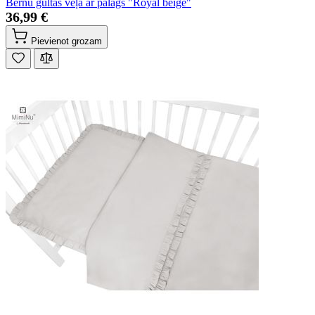
Bērnu gultas veļa ar palags "Royal beige"
36,99 €
Pievienot grozam