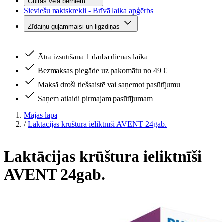
Gultas veļa bērniem
Sieviešu naktskrekli - Brīvā laika apģērbs
Zīdaiņu guļammaisi un ligzdiņas
Ātra izsūtīšana 1 darba dienas laikā
Bezmaksas piegāde uz pakomātu no 49 €
Maksā droši tiešsaistē vai saņemot pasūtījumu
Saņem atlaidi pirmajam pasūtījumam
Mājas lapa
/
Laktācijas krūštura ieliktnīši AVENT 24gab.
Laktācijas krūštura ieliktnīši
AVENT 24gab.