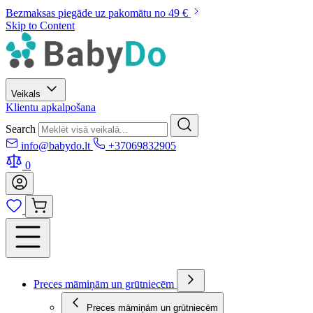
Bezmaksas piegāde uz pakomātu no 49 €
Skip to Content
Veikals
Klientu apkalpošana
Search
info@babydo.lt
+37069832905
0
Preces māmiņām un grūtniecēm
Preces māmiņām un grūtniecēm