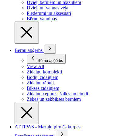
Dvieļi bērniem un mazuļiem
Dvieļi un vannas veļa
Piederumi un aksesuāri
Bērnu vanniņas
Bērnu apģērbs
Bērnu apģērbs
View All
Zīdaiņu komplekti
Bodiji zīdaiņiem
Zīdaiņu rāpuļi
Bikses zīdaiņiem
Zīdaiņu cepures, šalles un cimdi
Zeķes un zeķbikses bērniem
ATTIPAS - Mazuļu pirmās kurpes