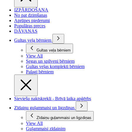
IZPĀRDOŠANA
No pat dzimšanas
Aprūpes piederumi
Populāras preces
DĀVANAS
Gultas veļa bērniem
Gultas veļa bērniem
View All
Segas un spilveni bērniem
Gultas veļas komplekti bērniem
Palagi bērniem
Sieviešu naktskrekli - Brīvā laika apģērbs
Zīdaiņu guļammaisi un ligzdiņas
Zīdaiņu guļammaisi un ligzdiņas
View All
Guļammaisi zīdainim