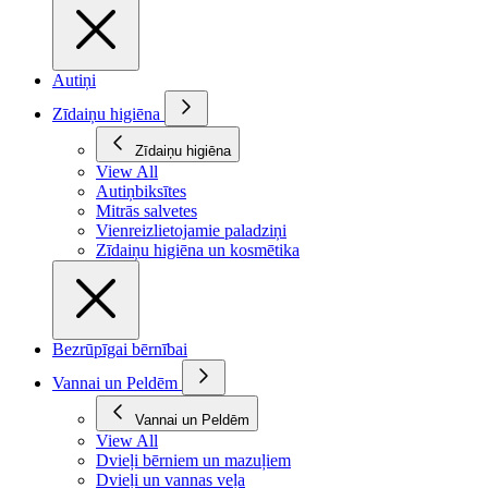
Autiņi
Zīdaiņu higiēna
Zīdaiņu higiēna
View All
Autiņbiksītes
Mitrās salvetes
Vienreizlietojamie paladziņi
Zīdaiņu higiēna un kosmētika
Bezrūpīgai bērnībai
Vannai un Peldēm
Vannai un Peldēm
View All
Dvieļi bērniem un mazuļiem
Dvieļi un vannas veļa