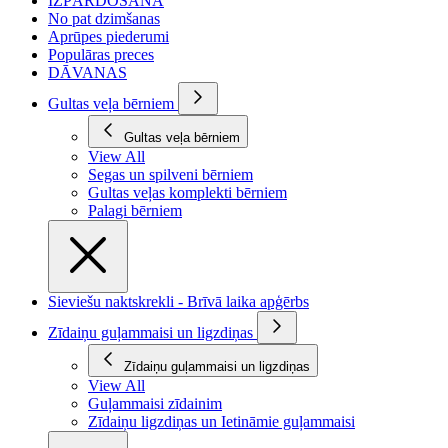
IZPĀRDOŠANA
No pat dzimšanas
Aprūpes piederumi
Populāras preces
DĀVANAS
Gultas veļa bērniem
Gultas veļa bērniem
View All
Segas un spilveni bērniem
Gultas veļas komplekti bērniem
Palagi bērniem
Sieviešu naktskrekli - Brīvā laika apģērbs
Zīdaiņu guļammaisi un ligzdiņas
Zīdaiņu guļammaisi un ligzdiņas
View All
Guļammaisi zīdainim
Zīdaiņu ligzdiņas un Ietināmie guļammaisi