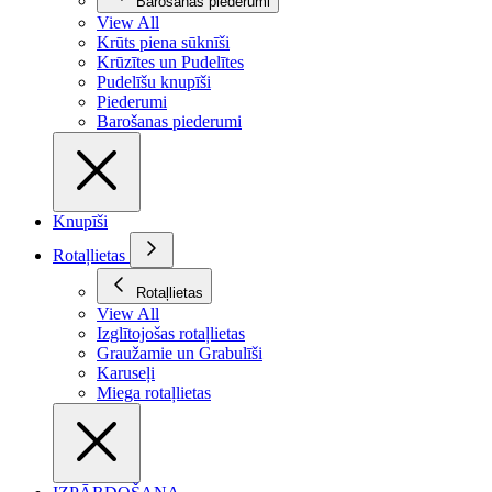
Barošanas piederumi
View All
Krūts piena sūknīši
Krūzītes un Pudelītes
Pudelīšu knupīši
Piederumi
Barošanas piederumi
Knupīši
Rotaļlietas
Rotaļlietas
View All
Izglītojošas rotaļlietas
Graužamie un Grabulīši
Karuseļi
Miega rotaļlietas