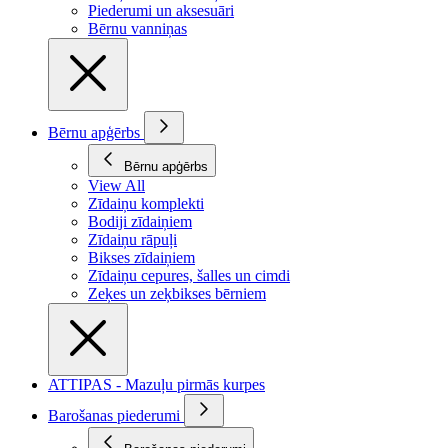
Piederumi un aksesuāri
Bērnu vanniņas
Bērnu apģērbs
Bērnu apģērbs
View All
Zīdaiņu komplekti
Bodiji zīdaiņiem
Zīdaiņu rāpuļi
Bikses zīdaiņiem
Zīdaiņu cepures, šalles un cimdi
Zeķes un zeķbikses bērniem
ATTIPAS - Mazuļu pirmās kurpes
Barošanas piederumi