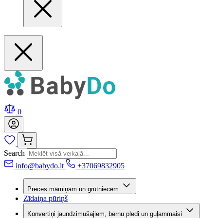
0
Search
info@babydo.lt
+37069832905
Preces māmiņām un grūtniecēm
Zīdaiņa pūriņš
Konvertiņi jaundzimušajiem, bērnu pledi un guļammaisi