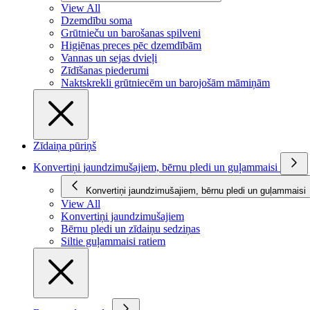
View All
Dzemdību soma
Grūtnieču un barošanas spilveni
Higiēnas preces pēc dzemdībām
Vannas un sejas dvieļi
Zīdīšanas piederumi
Naktskrekli grūtniecēm un barojošām māmiņām
Zīdaiņa pūriņš
Konvertiņi jaundzimušajiem, bērnu pledi un guļammaisi
Konvertiņi jaundzimušajiem, bērnu pledi un guļammaisi
View All
Konvertiņi jaundzimušajiem
Bērnu pledi un zīdaiņu sedziņas
Siltie guļammaisi ratiem