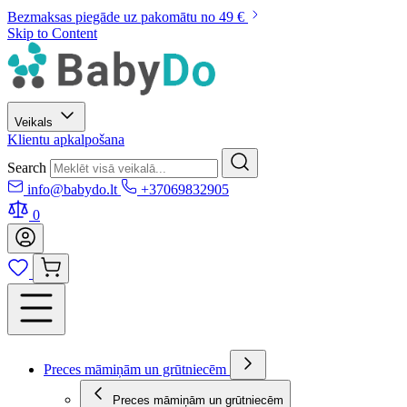
Bezmaksas piegāde uz pakomātu no 49 €
Skip to Content
Veikals
Klientu apkalpošana
Search
info@babydo.lt
+37069832905
0
Preces māmiņām un grūtniecēm
Preces māmiņām un grūtniecēm