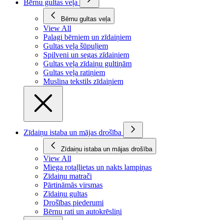
Bērnu gultas veļa
Bērnu gultas veļa
View All
Palagi bērniem un zīdaiņiem
Gultas veļa šūpuļiem
Spilveni un segas zīdaiņiem
Gultas veļa zīdaiņu gultiņām
Gultas veļa ratiņiem
Muslina tekstils zīdaiņiem
Zīdaiņu istaba un mājas drošība
Zīdaiņu istaba un mājas drošība
View All
Miega rotaļlietas un nakts lampiņas
Zīdaiņu matrači
Pārtināmās virsmas
Zīdaiņu gultas
Drošības piederumi
Bērnu rati un autokrēsliņi