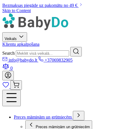
Bezmaksas piegāde uz pakomātu no 49 €
Skip to Content
Veikals
Klientu apkalpošana
Search
info@babydo.lt
+37069832905
0
Preces māmiņām un grūtniecēm
Preces māmiņām un grūtniecēm