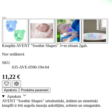
Knupītis AVENT "Soothie Shapes" 3+m zēnam 2gab.
Nav noliktavā
SKU
635-AVE-0590-194-04
11,22 €
Apraksts
Produkta parametri
Apraksts
AVENT "Soothie Shapes" ortodontiski, ārdāmi un simetriski
knupīši ir ērti augoša mazuļa aukslējām, zobiem un smaganām.