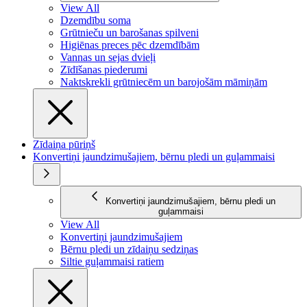
View All
Dzemdību soma
Grūtnieču un barošanas spilveni
Higiēnas preces pēc dzemdībām
Vannas un sejas dvieļi
Zīdīšanas piederumi
Naktskrekli grūtniecēm un barojošām māmiņām
Zīdaiņa pūriņš
Konvertiņi jaundzimušajiem, bērnu pledi un guļammaisi
Konvertiņi jaundzimušajiem, bērnu pledi un
guļammaisi
View All
Konvertiņi jaundzimušajiem
Bērnu pledi un zīdaiņu sedziņas
Siltie guļammaisi ratiem