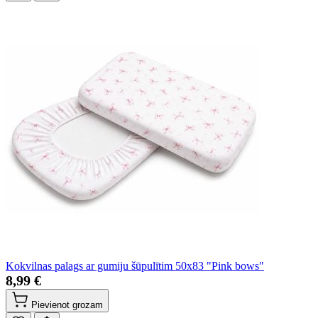
Kokvilnas palags ar gumiju šūpulītim 50x83 "Pink bows"
8,99 €
Pievienot grozam