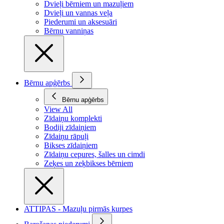
Dvieļi bērniem un mazuļiem
Dvieļi un vannas veļa
Piederumi un aksesuāri
Bērnu vanniņas
Bērnu apģērbs
Bērnu apģērbs
View All
Zīdaiņu komplekti
Bodiji zīdaiņiem
Zīdaiņu rāpuļi
Bikses zīdaiņiem
Zīdaiņu cepures, šalles un cimdi
Zeķes un zeķbikses bērniem
ATTIPAS - Mazuļu pirmās kurpes