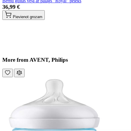
Bērnu gultas veļa ar palags "Royal" pelēks
36,99 €
Pievienot grozam
More from AVENT, Philips