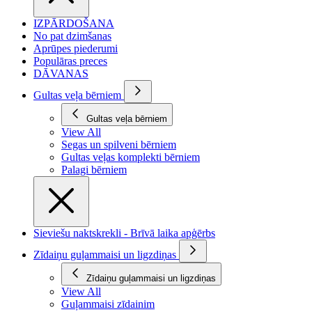
IZPĀRDOŠANA
No pat dzimšanas
Aprūpes piederumi
Populāras preces
DĀVANAS
Gultas veļa bērniem
Gultas veļa bērniem
View All
Segas un spilveni bērniem
Gultas veļas komplekti bērniem
Palagi bērniem
Sieviešu naktskrekli - Brīvā laika apģērbs
Zīdaiņu guļammaisi un ligzdiņas
Zīdaiņu guļammaisi un ligzdiņas
View All
Guļammaisi zīdainim