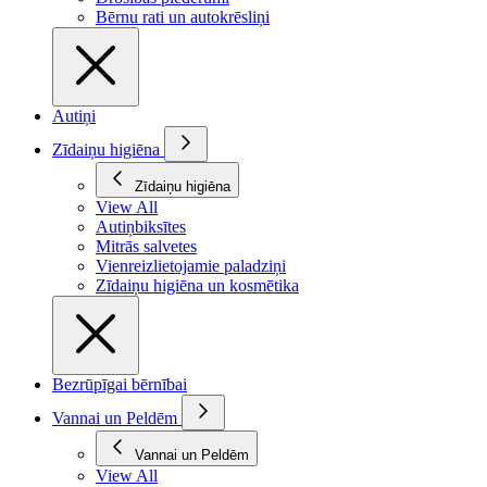
Bērnu rati un autokrēsliņi
Autiņi
Zīdaiņu higiēna
Zīdaiņu higiēna
View All
Autiņbiksītes
Mitrās salvetes
Vienreizlietojamie paladziņi
Zīdaiņu higiēna un kosmētika
Bezrūpīgai bērnībai
Vannai un Peldēm
Vannai un Peldēm
View All