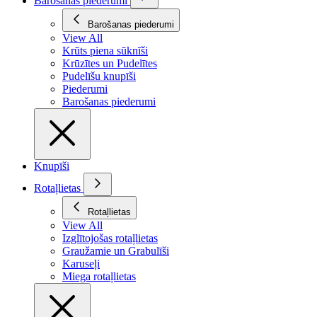
Barošanas piederumi
Barošanas piederumi
View All
Krūts piena sūknīši
Krūzītes un Pudelītes
Pudelīšu knupīši
Piederumi
Barošanas piederumi
Knupīši
Rotaļlietas
Rotaļlietas
View All
Izglītojošas rotaļlietas
Graužamie un Grabulīši
Karuseļi
Miega rotaļlietas