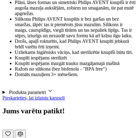
Plāni, lāses formas un simetriski Philips AVENT knupīši ir ērti
augoša mazuļa aukslējām, zobiem un smaganām, tie pat mutē
apgriežas.
Silikona Philips AVENT knupītis ir bez garšas un bez
smaržas, tāpēc tas ir piemērots jūsu mazulim. Silikons ir
maigs, caurspīdīgs, viegli tīrāms un tas nepaliek lipīgs. Tas ir
stiprs, izturīgs un nezaudē savu formu kā arī krāsu ilgu laiku.
Drošs, apaļš rokturītis, kad Philips AVENT knupīti jebkurā
brīdī varētu ērti izņemt.
Uzliekams higiēnisks vāciņs, kad sterilizētie knupīši būtu tīri.
Knupīti iespējams sterilizēt
Knupīti iespējams mazgāt trauku mazgājamajā mašīnā
Ražots no silikona (bez bisfenola - "BPA free")
Domāts mazuļiem 3+ mēnešiem.
Produkta parametri
Pieskarieties, lai izlaistu karuseli
Jums varētu patikt!