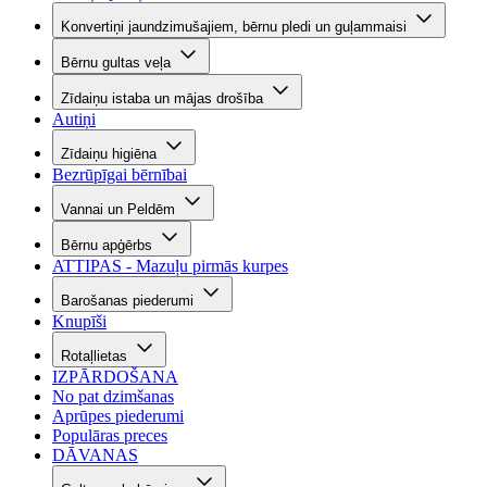
Konvertiņi jaundzimušajiem, bērnu pledi un guļammaisi
Bērnu gultas veļa
Zīdaiņu istaba un mājas drošība
Autiņi
Zīdaiņu higiēna
Bezrūpīgai bērnībai
Vannai un Peldēm
Bērnu apģērbs
ATTIPAS - Mazuļu pirmās kurpes
Barošanas piederumi
Knupīši
Rotaļlietas
IZPĀRDOŠANA
No pat dzimšanas
Aprūpes piederumi
Populāras preces
DĀVANAS