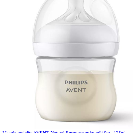
Mazuļa pudelīte AVENT Natural Response ar knupīti 0m+ 125ml +