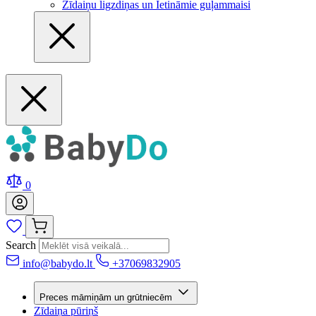
Zīdaiņu ligzdiņas un Ietināmie guļammaisi
0
Search
info@babydo.lt
+37069832905
Preces māmiņām un grūtniecēm
Zīdaiņa pūriņš