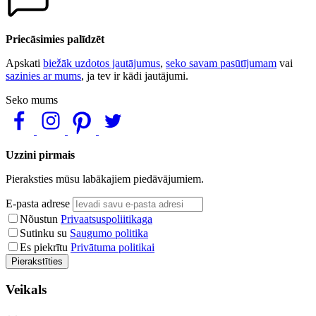
Priecāsimies palīdzēt
Apskati
biežāk uzdotos jautājumus
,
seko savam pasūtījumam
vai
sazinies ar mums
, ja tev ir kādi jautājumi.
Seko mums
Uzzini pirmais
Pieraksties mūsu labākajiem piedāvājumiem.
E-pasta adrese
Nõustun
Privaatsuspoliitikaga
Sutinku su
Saugumo politika
Es piekrītu
Privātuma politikai
Pierakstīties
Veikals