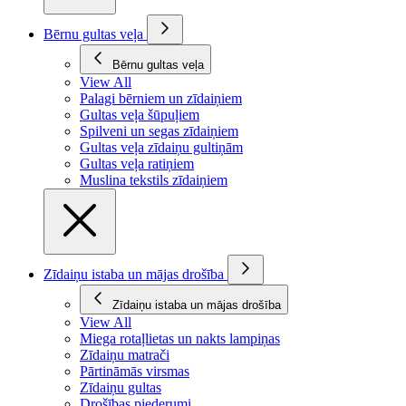
Bērnu gultas veļa
Bērnu gultas veļa
View All
Palagi bērniem un zīdaiņiem
Gultas veļa šūpuļiem
Spilveni un segas zīdaiņiem
Gultas veļa zīdaiņu gultiņām
Gultas veļa ratiņiem
Muslina tekstils zīdaiņiem
Zīdaiņu istaba un mājas drošība
Zīdaiņu istaba un mājas drošība
View All
Miega rotaļlietas un nakts lampiņas
Zīdaiņu matrači
Pārtināmās virsmas
Zīdaiņu gultas
Drošības piederumi