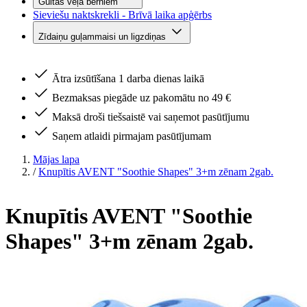
Gultas veļa bērniem
Sieviešu naktskrekli - Brīvā laika apģērbs
Zīdaiņu guļammaisi un ligzdiņas
Ātra izsūtīšana 1 darba dienas laikā
Bezmaksas piegāde uz pakomātu no 49 €
Maksā droši tiešsaistē vai saņemot pasūtījumu
Saņem atlaidi pirmajam pasūtījumam
Mājas lapa
/
Knupītis AVENT "Soothie Shapes" 3+m zēnam 2gab.
Knupītis AVENT "Soothie
Shapes" 3+m zēnam 2gab.