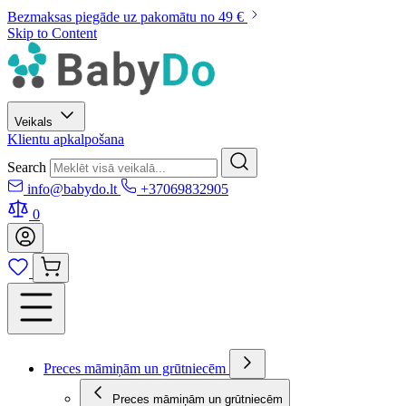
Bezmaksas piegāde uz pakomātu no 49 €
Skip to Content
Veikals
Klientu apkalpošana
Search
info@babydo.lt
+37069832905
0
Preces māmiņām un grūtniecēm
Preces māmiņām un grūtniecēm