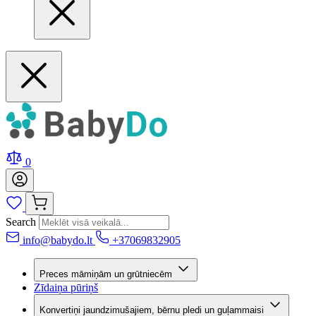
0
Search
info@babydo.lt
+37069832905
Preces māmiņām un grūtniecēm
Zīdaiņa pūriņš
Konvertiņi jaundzimušajiem, bērnu pledi un guļammaisi