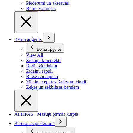
Piederumi un aksesuāri
Bērnu vanniņas
Bērnu apģērbs
Bērnu apģērbs
View All
Zīdaiņu komplekti
Bodiji zīdaiņiem
Zīdaiņu rāpuļi
Bikses zīdaiņiem
Zīdaiņu cepures, šalles un cimdi
Zeķes un zeķbikses bērniem
ATTIPAS - Mazuļu pirmās kurpes
Barošanas piederumi