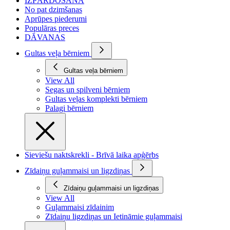
IZPĀRDOŠANA
No pat dzimšanas
Aprūpes piederumi
Populāras preces
DĀVANAS
Gultas veļa bērniem
Gultas veļa bērniem
View All
Segas un spilveni bērniem
Gultas veļas komplekti bērniem
Palagi bērniem
Sieviešu naktskrekli - Brīvā laika apģērbs
Zīdaiņu guļammaisi un ligzdiņas
Zīdaiņu guļammaisi un ligzdiņas
View All
Guļammaisi zīdainim
Zīdaiņu ligzdiņas un Ietināmie guļammaisi