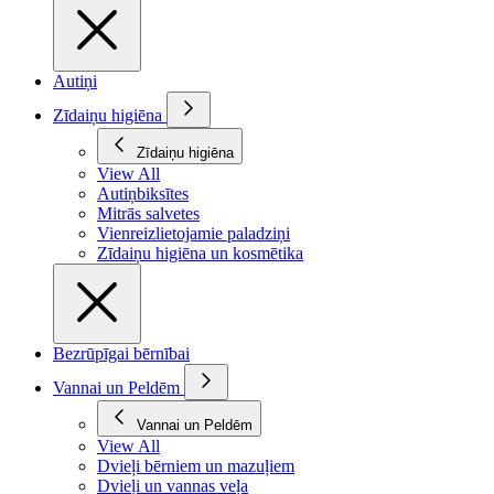
Autiņi
Zīdaiņu higiēna
Zīdaiņu higiēna
View All
Autiņbiksītes
Mitrās salvetes
Vienreizlietojamie paladziņi
Zīdaiņu higiēna un kosmētika
Bezrūpīgai bērnībai
Vannai un Peldēm
Vannai un Peldēm
View All
Dvieļi bērniem un mazuļiem
Dvieļi un vannas veļa