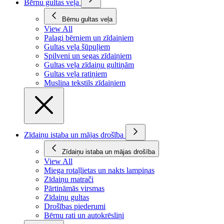
Bērnu gultas veļa
Bērnu gultas veļa
View All
Palagi bērniem un zīdaiņiem
Gultas veļa šūpuļiem
Spilveni un segas zīdaiņiem
Gultas veļa zīdaiņu gultiņām
Gultas veļa ratiņiem
Muslina tekstils zīdaiņiem
Zīdaiņu istaba un mājas drošība
Zīdaiņu istaba un mājas drošība
View All
Miega rotaļlietas un nakts lampiņas
Zīdaiņu matrači
Pārtināmās virsmas
Zīdaiņu gultas
Drošības piederumi
Bērnu rati un autokrēsliņi