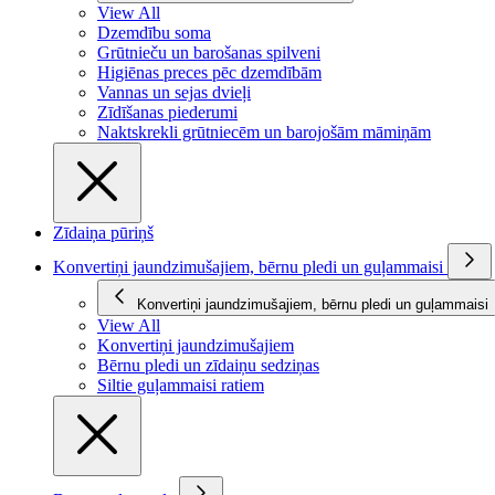
View All
Dzemdību soma
Grūtnieču un barošanas spilveni
Higiēnas preces pēc dzemdībām
Vannas un sejas dvieļi
Zīdīšanas piederumi
Naktskrekli grūtniecēm un barojošām māmiņām
Zīdaiņa pūriņš
Konvertiņi jaundzimušajiem, bērnu pledi un guļammaisi
Konvertiņi jaundzimušajiem, bērnu pledi un guļammaisi
View All
Konvertiņi jaundzimušajiem
Bērnu pledi un zīdaiņu sedziņas
Siltie guļammaisi ratiem