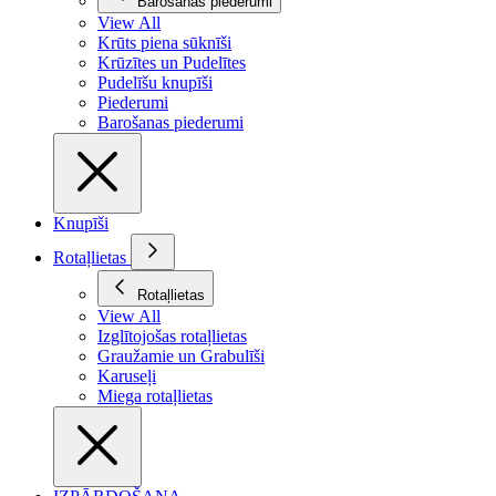
Barošanas piederumi
View All
Krūts piena sūknīši
Krūzītes un Pudelītes
Pudelīšu knupīši
Piederumi
Barošanas piederumi
Knupīši
Rotaļlietas
Rotaļlietas
View All
Izglītojošas rotaļlietas
Graužamie un Grabulīši
Karuseļi
Miega rotaļlietas