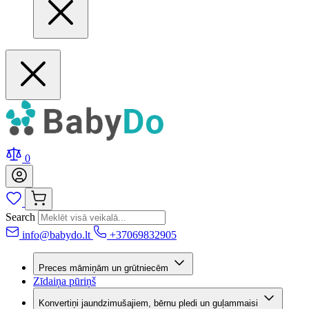
0
Search
info@babydo.lt
+37069832905
Preces māmiņām un grūtniecēm
Zīdaiņa pūriņš
Konvertiņi jaundzimušajiem, bērnu pledi un guļammaisi