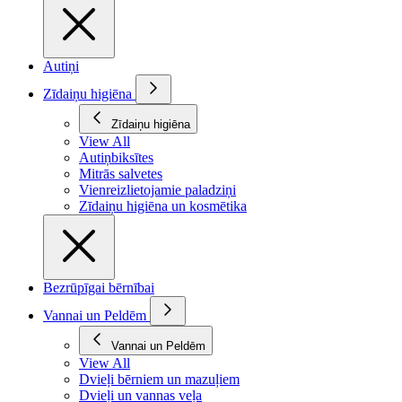
Autiņi
Zīdaiņu higiēna
Zīdaiņu higiēna
View All
Autiņbiksītes
Mitrās salvetes
Vienreizlietojamie paladziņi
Zīdaiņu higiēna un kosmētika
Bezrūpīgai bērnībai
Vannai un Peldēm
Vannai un Peldēm
View All
Dvieļi bērniem un mazuļiem
Dvieļi un vannas veļa