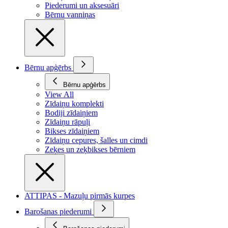
Piederumi un aksesuāri
Bērnu vanniņas
Bērnu apģērbs
Bērnu apģērbs
View All
Zīdaiņu komplekti
Bodiji zīdaiņiem
Zīdaiņu rāpuļi
Bikses zīdaiņiem
Zīdaiņu cepures, šalles un cimdi
Zeķes un zeķbikses bērniem
ATTIPAS - Mazuļu pirmās kurpes
Barošanas piederumi