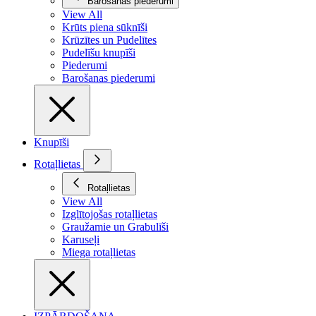
Barošanas piederumi
View All
Krūts piena sūknīši
Krūzītes un Pudelītes
Pudelīšu knupīši
Piederumi
Barošanas piederumi
Knupīši
Rotaļlietas
Rotaļlietas
View All
Izglītojošas rotaļlietas
Graužamie un Grabulīši
Karuseļi
Miega rotaļlietas