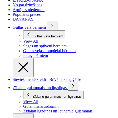
IZPĀRDOŠANA
No pat dzimšanas
Aprūpes piederumi
Populāras preces
DĀVANAS
Gultas veļa bērniem
Gultas veļa bērniem
View All
Segas un spilveni bērniem
Gultas veļas komplekti bērniem
Palagi bērniem
Sieviešu naktskrekli - Brīvā laika apģērbs
Zīdaiņu guļammaisi un ligzdiņas
Zīdaiņu guļammaisi un ligzdiņas
View All
Guļammaisi zīdainim
Zīdaiņu ligzdiņas un Ietināmie guļammaisi