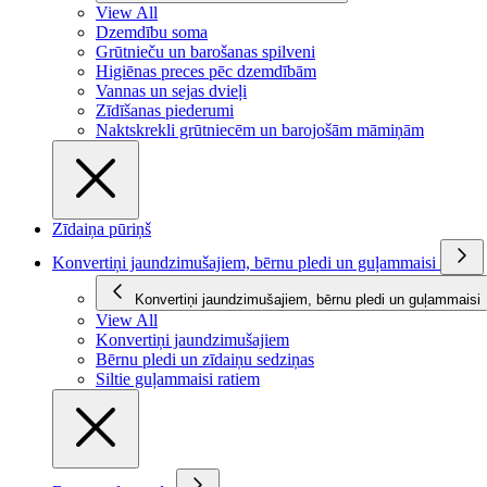
View All
Dzemdību soma
Grūtnieču un barošanas spilveni
Higiēnas preces pēc dzemdībām
Vannas un sejas dvieļi
Zīdīšanas piederumi
Naktskrekli grūtniecēm un barojošām māmiņām
Zīdaiņa pūriņš
Konvertiņi jaundzimušajiem, bērnu pledi un guļammaisi
Konvertiņi jaundzimušajiem, bērnu pledi un guļammaisi
View All
Konvertiņi jaundzimušajiem
Bērnu pledi un zīdaiņu sedziņas
Siltie guļammaisi ratiem