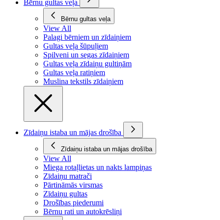
Bērnu gultas veļa
Bērnu gultas veļa
View All
Palagi bērniem un zīdaiņiem
Gultas veļa šūpuļiem
Spilveni un segas zīdaiņiem
Gultas veļa zīdaiņu gultiņām
Gultas veļa ratiņiem
Muslina tekstils zīdaiņiem
Zīdaiņu istaba un mājas drošība
Zīdaiņu istaba un mājas drošība
View All
Miega rotaļlietas un nakts lampiņas
Zīdaiņu matrači
Pārtināmās virsmas
Zīdaiņu gultas
Drošības piederumi
Bērnu rati un autokrēsliņi