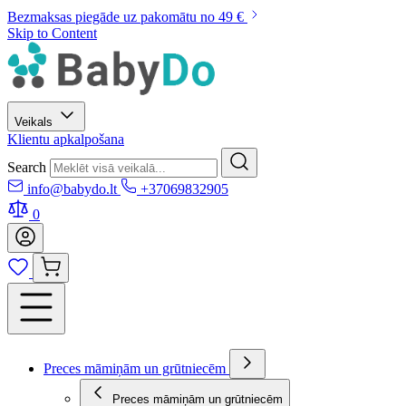
Bezmaksas piegāde uz pakomātu no 49 €
Skip to Content
Veikals
Klientu apkalpošana
Search
info@babydo.lt
+37069832905
0
Preces māmiņām un grūtniecēm
Preces māmiņām un grūtniecēm