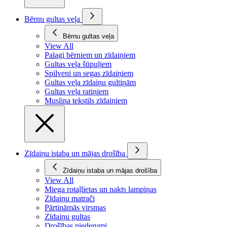
Bērnu gultas veļa
Bērnu gultas veļa
View All
Palagi bērniem un zīdaiņiem
Gultas veļa šūpuļiem
Spilveni un segas zīdaiņiem
Gultas veļa zīdaiņu gultiņām
Gultas veļa ratiņiem
Muslina tekstils zīdaiņiem
Zīdaiņu istaba un mājas drošība
Zīdaiņu istaba un mājas drošība
View All
Miega rotaļlietas un nakts lampiņas
Zīdaiņu matrači
Pārtināmās virsmas
Zīdaiņu gultas
Drošības piederumi