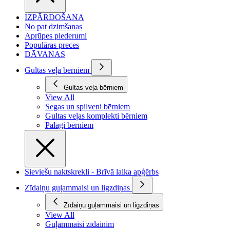
IZPĀRDOŠANA
No pat dzimšanas
Aprūpes piederumi
Populāras preces
DĀVANAS
Gultas veļa bērniem
Gultas veļa bērniem
View All
Segas un spilveni bērniem
Gultas veļas komplekti bērniem
Palagi bērniem
Sieviešu naktskrekli - Brīvā laika apģērbs
Zīdaiņu guļammaisi un ligzdiņas
Zīdaiņu guļammaisi un ligzdiņas
View All
Guļammaisi zīdainim