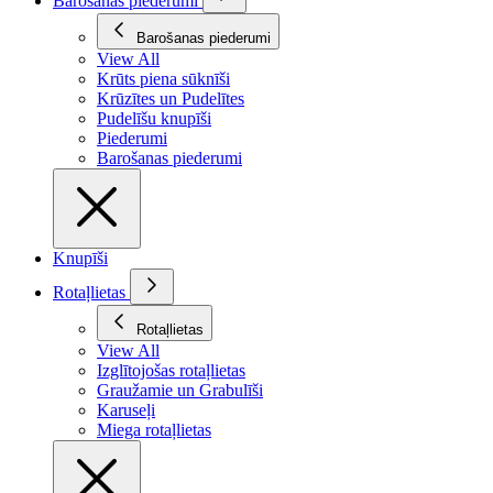
Barošanas piederumi
Barošanas piederumi
View All
Krūts piena sūknīši
Krūzītes un Pudelītes
Pudelīšu knupīši
Piederumi
Barošanas piederumi
Knupīši
Rotaļlietas
Rotaļlietas
View All
Izglītojošas rotaļlietas
Graužamie un Grabulīši
Karuseļi
Miega rotaļlietas