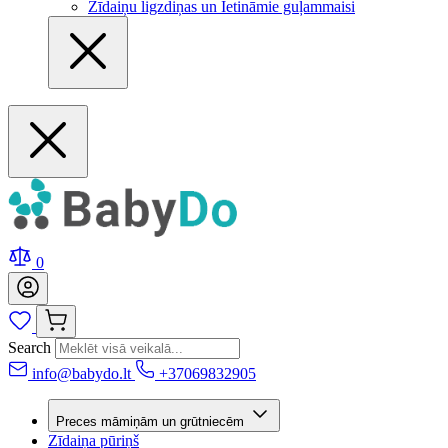
Zīdaiņu ligzdiņas un Ietināmie guļammaisi
0
Search
info@babydo.lt
+37069832905
Preces māmiņām un grūtniecēm
Zīdaiņa pūriņš