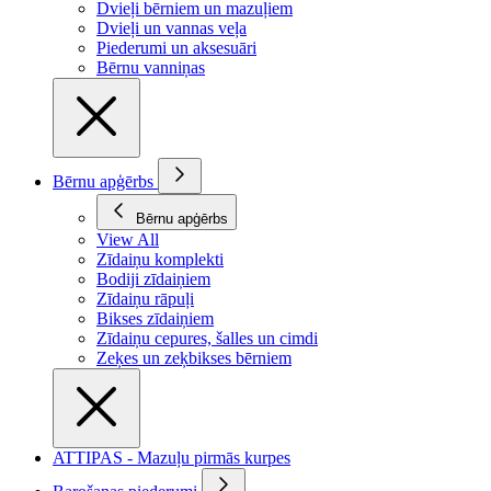
Dvieļi bērniem un mazuļiem
Dvieļi un vannas veļa
Piederumi un aksesuāri
Bērnu vanniņas
Bērnu apģērbs
Bērnu apģērbs
View All
Zīdaiņu komplekti
Bodiji zīdaiņiem
Zīdaiņu rāpuļi
Bikses zīdaiņiem
Zīdaiņu cepures, šalles un cimdi
Zeķes un zeķbikses bērniem
ATTIPAS - Mazuļu pirmās kurpes