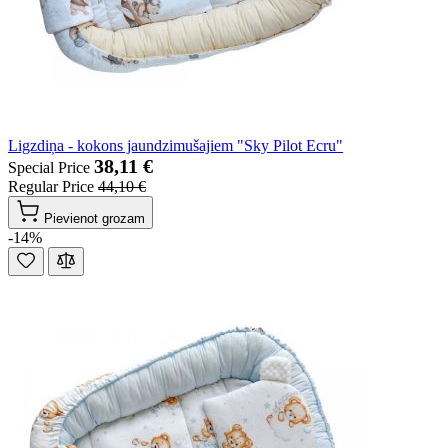
Ligzdiņa - kokons jaundzimušajiem "Sky Pilot Ecru"
38,11 €
Special Price
Regular Price
44,10 €
Pievienot grozam
-14%