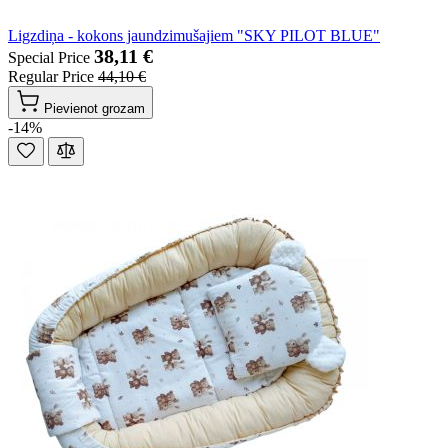
Ligzdiņa - kokons jaundzimušajiem "SKY PILOT BLUE"
38,11 €
Special Price
Regular Price
44,10 €
Pievienot grozam
-14%