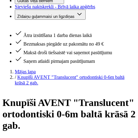
Gultas veļa bērniem
Sieviešu naktskrekli - Brīvā laika apģērbs
Zīdaiņu guļammaisi un ligzdiņas
Ātra izsūtīšana 1 darba dienas laikā
Bezmaksas piegāde uz pakomātu no 49 €
Maksā droši tiešsaistē vai saņemot pasūtījumu
Saņem atlaidi pirmajam pasūtījumam
Mājas lapa
/
Knupīši AVENT "Translucent" ortodontiski 0-6m baltā
krāsā 2 gab.
Knupīši AVENT "Translucent"
ortodontiski 0-6m baltā krāsā 2
gab.