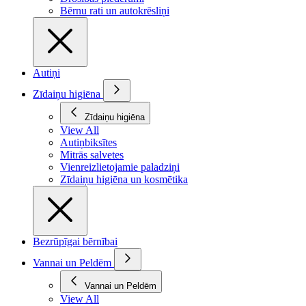
Bērnu rati un autokrēsliņi
Autiņi
Zīdaiņu higiēna
Zīdaiņu higiēna
View All
Autiņbiksītes
Mitrās salvetes
Vienreizlietojamie paladziņi
Zīdaiņu higiēna un kosmētika
Bezrūpīgai bērnībai
Vannai un Peldēm
Vannai un Peldēm
View All