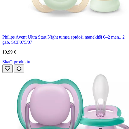
Philips Avent Ultra Start Night tumsā spīdoši māneklīši 0–2 mēn., 2
gab. SCF075/07
10,99 €
Skatīt produktu