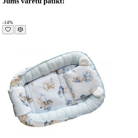
Jums varētu patikt!
-14%