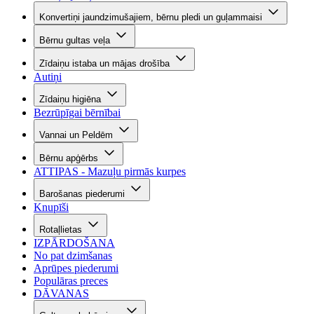
Konvertiņi jaundzimušajiem, bērnu pledi un guļammaisi
Bērnu gultas veļa
Zīdaiņu istaba un mājas drošība
Autiņi
Zīdaiņu higiēna
Bezrūpīgai bērnībai
Vannai un Peldēm
Bērnu apģērbs
ATTIPAS - Mazuļu pirmās kurpes
Barošanas piederumi
Knupīši
Rotaļlietas
IZPĀRDOŠANA
No pat dzimšanas
Aprūpes piederumi
Populāras preces
DĀVANAS