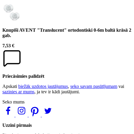
Knupīši AVENT "Translucent" ortodontiski 0-6m baltā krāsā 2
gab.
7,53 €
Priecāsimies palīdzēt
Apskati
biežāk uzdotos jautājumus
,
seko savam pasūtījumam
vai
sazinies ar mums
, ja tev ir kādi jautājumi.
Seko mums
Uzzini pirmais