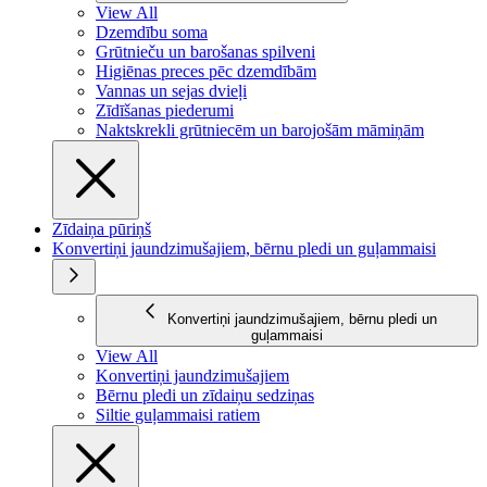
View All
Dzemdību soma
Grūtnieču un barošanas spilveni
Higiēnas preces pēc dzemdībām
Vannas un sejas dvieļi
Zīdīšanas piederumi
Naktskrekli grūtniecēm un barojošām māmiņām
Zīdaiņa pūriņš
Konvertiņi jaundzimušajiem, bērnu pledi un guļammaisi
Konvertiņi jaundzimušajiem, bērnu pledi un
guļammaisi
View All
Konvertiņi jaundzimušajiem
Bērnu pledi un zīdaiņu sedziņas
Siltie guļammaisi ratiem