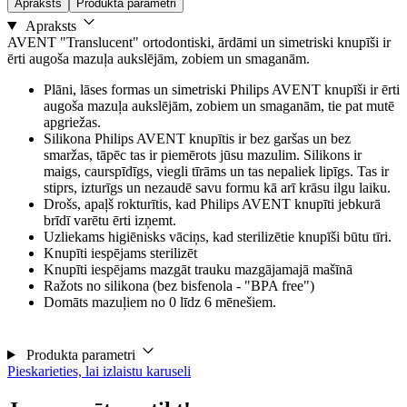
Apraksts
Produkta parametri
Apraksts
AVENT "Translucent" ortodontiski, ārdāmi un simetriski knupīši ir
ērti augoša mazuļa aukslējām, zobiem un smaganām.
Plāni, lāses formas un simetriski Philips AVENT knupīši ir ērti
augoša mazuļa aukslējām, zobiem un smaganām, tie pat mutē
apgriežas.
Silikona Philips AVENT knupītis ir bez garšas un bez
smaržas, tāpēc tas ir piemērots jūsu mazulim. Silikons ir
maigs, caurspīdīgs, viegli tīrāms un tas nepaliek lipīgs. Tas ir
stiprs, izturīgs un nezaudē savu formu kā arī krāsu ilgu laiku.
Drošs, apaļš rokturītis, kad Philips AVENT knupīti jebkurā
brīdī varētu ērti izņemt.
Uzliekams higiēnisks vāciņs, kad sterilizētie knupīši būtu tīri.
Knupīti iespējams sterilizēt
Knupīti iespējams mazgāt trauku mazgājamajā mašīnā
Ražots no silikona (bez bisfenola - "BPA free")
Domāts mazuļiem no 0 līdz 6 mēnešiem.
Produkta parametri
Pieskarieties, lai izlaistu karuseli