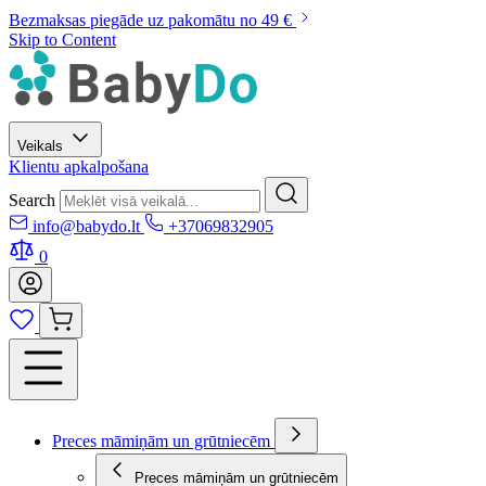
Bezmaksas piegāde uz pakomātu no 49 €
Skip to Content
Veikals
Klientu apkalpošana
Search
info@babydo.lt
+37069832905
0
Preces māmiņām un grūtniecēm
Preces māmiņām un grūtniecēm