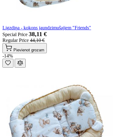
Ligzdiņa - kokons jaundzimušajiem "Friends"
38,11 €
Special Price
Regular Price
44,10 €
Pievienot grozam
-14%