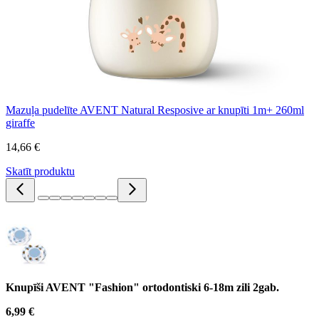
Mazuļa pudelīte AVENT Natural Resposive ar knupīti 1m+ 260ml
giraffe
14,66 €
Skatīt produktu
Knupīši AVENT "Fashion" ortodontiski 6-18m zili 2gab.
6,99 €