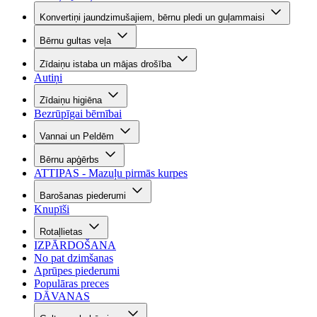
Konvertiņi jaundzimušajiem, bērnu pledi un guļammaisi
Bērnu gultas veļa
Zīdaiņu istaba un mājas drošība
Autiņi
Zīdaiņu higiēna
Bezrūpīgai bērnībai
Vannai un Peldēm
Bērnu apģērbs
ATTIPAS - Mazuļu pirmās kurpes
Barošanas piederumi
Knupīši
Rotaļlietas
IZPĀRDOŠANA
No pat dzimšanas
Aprūpes piederumi
Populāras preces
DĀVANAS