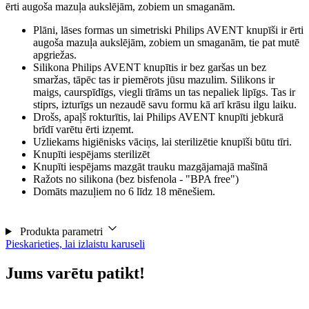
ērti augoša mazuļa aukslējām, zobiem un smaganām.
Plāni, lāses formas un simetriski Philips AVENT knupīši ir ērti
augoša mazuļa aukslējām, zobiem un smaganām, tie pat mutē
apgriežas.
Silikona Philips AVENT knupītis ir bez garšas un bez
smaržas, tāpēc tas ir piemērots jūsu mazulim. Silikons ir
maigs, caurspīdīgs, viegli tīrāms un tas nepaliek lipīgs. Tas ir
stiprs, izturīgs un nezaudē savu formu kā arī krāsu ilgu laiku.
Drošs, apaļš rokturītis, lai Philips AVENT knupīti jebkurā
brīdī varētu ērti izņemt.
Uzliekams higiēnisks vāciņs, lai sterilizētie knupīši būtu tīri.
Knupīti iespējams sterilizēt
Knupīti iespējams mazgāt trauku mazgājamajā mašīnā
Ražots no silikona (bez bisfenola - "BPA free")
Domāts mazuļiem no 6 līdz 18 mēnešiem.
Produkta parametri
Pieskarieties, lai izlaistu karuseli
Jums varētu patikt!