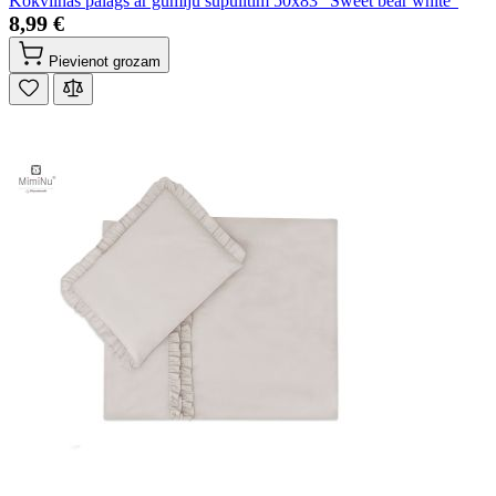
Kokvilnas palags ar gumiju šūpulītim 50x83 "Sweet bear white"
8,99 €
Pievienot grozam