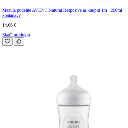
Mazuļa pudelīte AVENT Natural Resposive ar knupīti 1m+ 260ml
koalanavy
14,66 €
Skatīt produktu