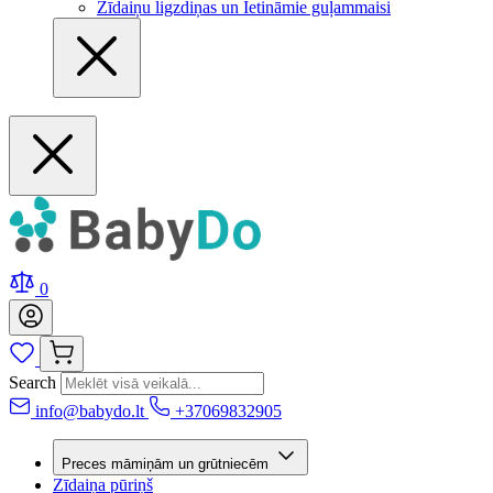
Zīdaiņu ligzdiņas un Ietināmie guļammaisi
0
Search
info@babydo.lt
+37069832905
Preces māmiņām un grūtniecēm
Zīdaiņa pūriņš