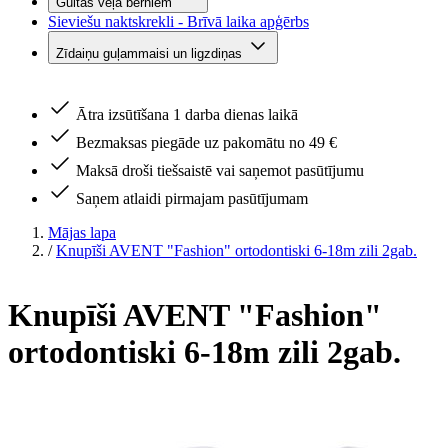
Gultas veļa bērniem
Sieviešu naktskrekli - Brīvā laika apģērbs
Zīdaiņu guļammaisi un ligzdiņas
Ātra izsūtīšana 1 darba dienas laikā
Bezmaksas piegāde uz pakomātu no 49 €
Maksā droši tiešsaistē vai saņemot pasūtījumu
Saņem atlaidi pirmajam pasūtījumam
Mājas lapa
/
Knupīši AVENT "Fashion" ortodontiski 6-18m zili 2gab.
Knupīši AVENT "Fashion"
ortodontiski 6-18m zili 2gab.