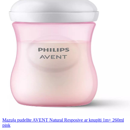
Mazuļa pudelīte AVENT Natural Resposive ar knupīti 1m+ 260ml
pink