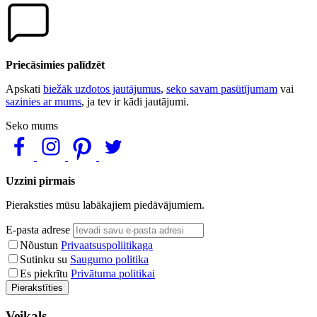
Priecāsimies palīdzēt
Apskati
biežāk uzdotos jautājumus
,
seko savam pasūtījumam
vai
sazinies ar mums
, ja tev ir kādi jautājumi.
Seko mums
Uzzini pirmais
Pieraksties mūsu labākajiem piedāvājumiem.
E-pasta adrese
Nõustun
Privaatsuspoliitikaga
Sutinku su
Saugumo politika
Es piekrītu
Privātuma politikai
Pierakstīties
Veikals