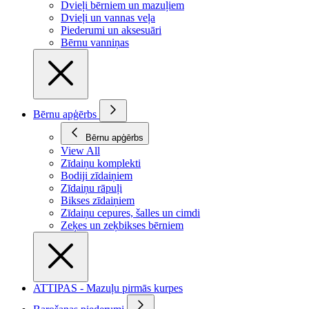
Dvieļi bērniem un mazuļiem
Dvieļi un vannas veļa
Piederumi un aksesuāri
Bērnu vanniņas
Bērnu apģērbs
Bērnu apģērbs
View All
Zīdaiņu komplekti
Bodiji zīdaiņiem
Zīdaiņu rāpuļi
Bikses zīdaiņiem
Zīdaiņu cepures, šalles un cimdi
Zeķes un zeķbikses bērniem
ATTIPAS - Mazuļu pirmās kurpes