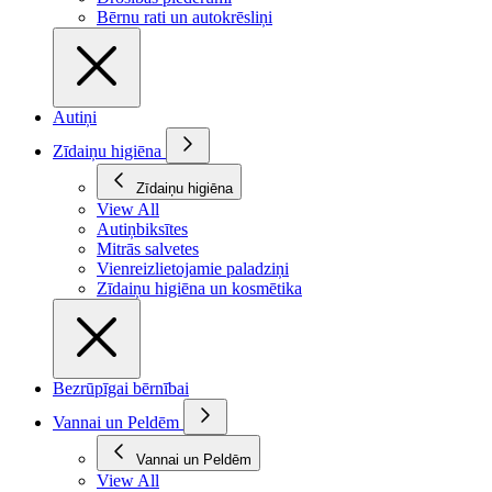
Bērnu rati un autokrēsliņi
Autiņi
Zīdaiņu higiēna
Zīdaiņu higiēna
View All
Autiņbiksītes
Mitrās salvetes
Vienreizlietojamie paladziņi
Zīdaiņu higiēna un kosmētika
Bezrūpīgai bērnībai
Vannai un Peldēm
Vannai un Peldēm
View All