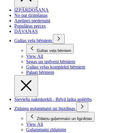
IZPĀRDOŠANA
No pat dzimšanas
Aprūpes piederumi
Populāras preces
DĀVANAS
Gultas veļa bērniem
Gultas veļa bērniem
View All
Segas un spilveni bērniem
Gultas veļas komplekti bērniem
Palagi bērniem
Sieviešu naktskrekli - Brīvā laika apģērbs
Zīdaiņu guļammaisi un ligzdiņas
Zīdaiņu guļammaisi un ligzdiņas
View All
Guļammaisi zīdainim