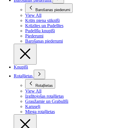
Barošanas piederumi
Barošanas piederumi
View All
Krūts piena sūknīši
Krūzītes un Pudelītes
Pudelīšu knupīši
Piederumi
Barošanas piederumi
Knupīši
Rotaļlietas
Rotaļlietas
View All
Izglītojošas rotaļlietas
Graužamie un Grabulīši
Karuseļi
Miega rotaļlietas