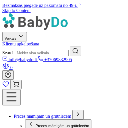
Bezmaksas piegāde uz pakomātu no 49 €
Skip to Content
Veikals
Klientu apkalpošana
Search
info@babydo.lt
+37069832905
0
Preces māmiņām un grūtniecēm
Preces māmiņām un grūtniecēm