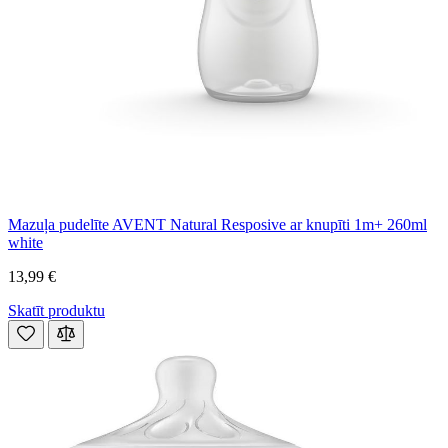
Mazuļa pudelīte AVENT Natural Resposive ar knupīti 1m+ 260ml
white
13,99 €
Skatīt produktu