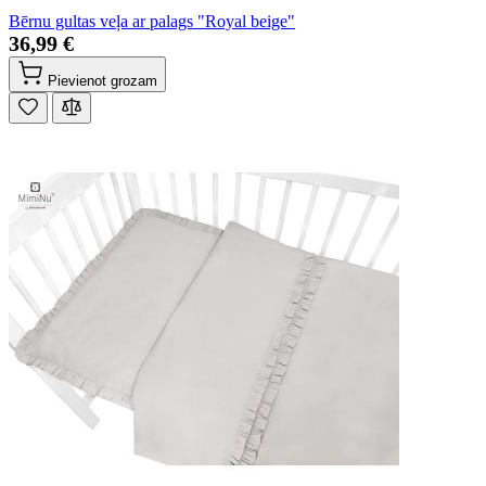
Bērnu gultas veļa ar palags "Royal beige"
36,99 €
Pievienot grozam