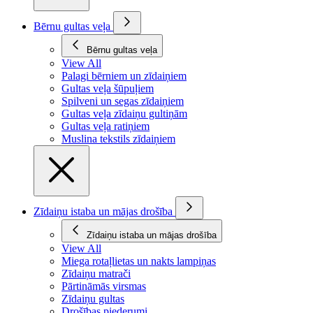
Bērnu gultas veļa
Bērnu gultas veļa
View All
Palagi bērniem un zīdaiņiem
Gultas veļa šūpuļiem
Spilveni un segas zīdaiņiem
Gultas veļa zīdaiņu gultiņām
Gultas veļa ratiņiem
Muslina tekstils zīdaiņiem
Zīdaiņu istaba un mājas drošība
Zīdaiņu istaba un mājas drošība
View All
Miega rotaļlietas un nakts lampiņas
Zīdaiņu matrači
Pārtināmās virsmas
Zīdaiņu gultas
Drošības piederumi