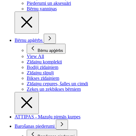
Piederumi un aksesuāri
Bērnu vanniņas
Bērnu apģērbs
Bērnu apģērbs
View All
Zīdaiņu komplekti
Bodiji zīdaiņiem
Zīdaiņu rāpuļi
Bikses zīdaiņiem
Zīdaiņu cepures, šalles un cimdi
Zeķes un zeķbikses bērniem
ATTIPAS - Mazuļu pirmās kurpes
Barošanas piederumi