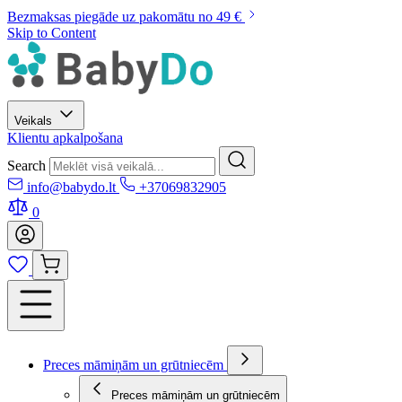
Bezmaksas piegāde uz pakomātu no 49 €
Skip to Content
Veikals
Klientu apkalpošana
Search
info@babydo.lt
+37069832905
0
Preces māmiņām un grūtniecēm
Preces māmiņām un grūtniecēm