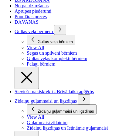
IZPĀRDOŠANA
No pat dzimšanas
Aprūpes piederumi
Populāras preces
DĀVANAS
Gultas veļa bērniem
Gultas veļa bērniem
View All
Segas un spilveni bērniem
Gultas veļas komplekti bērniem
Palagi bērniem
Sieviešu naktskrekli - Brīvā laika apģērbs
Zīdaiņu guļammaisi un ligzdiņas
Zīdaiņu guļammaisi un ligzdiņas
View All
Guļammaisi zīdainim
Zīdaiņu ligzdiņas un Ietināmie guļammaisi