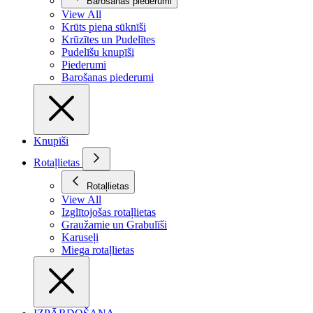
Barošanas piederumi
View All
Krūts piena sūknīši
Krūzītes un Pudelītes
Pudelīšu knupīši
Piederumi
Barošanas piederumi
Knupīši
Rotaļlietas
Rotaļlietas
View All
Izglītojošas rotaļlietas
Graužamie un Grabulīši
Karuseļi
Miega rotaļlietas