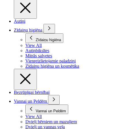
Autiņi
Zīdaiņu higiēna
Zīdaiņu higiēna
View All
Autiņbiksītes
Mitrās salvetes
Vienreizlietojamie paladziņi
Zīdaiņu higiēna un kosmētika
Bezrūpīgai bērnībai
Vannai un Peldēm
Vannai un Peldēm
View All
Dvieļi bērniem un mazuļiem
Dvieļi un vannas veļa