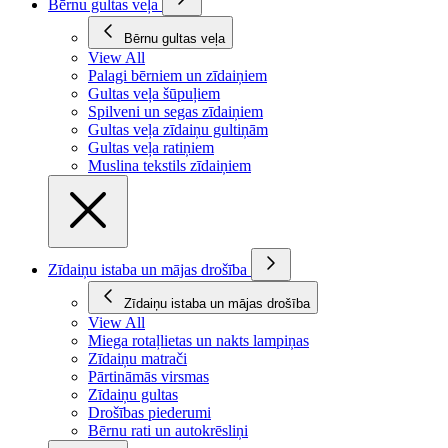
Bērnu gultas veļa
Bērnu gultas veļa
View All
Palagi bērniem un zīdaiņiem
Gultas veļa šūpuļiem
Spilveni un segas zīdaiņiem
Gultas veļa zīdaiņu gultiņām
Gultas veļa ratiņiem
Muslina tekstils zīdaiņiem
Zīdaiņu istaba un mājas drošība
Zīdaiņu istaba un mājas drošība
View All
Miega rotaļlietas un nakts lampiņas
Zīdaiņu matrači
Pārtināmās virsmas
Zīdaiņu gultas
Drošības piederumi
Bērnu rati un autokrēsliņi