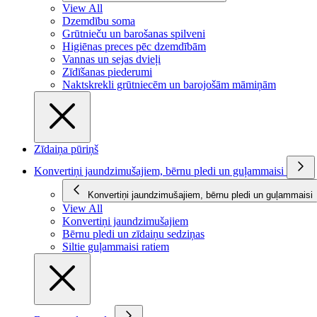
View All
Dzemdību soma
Grūtnieču un barošanas spilveni
Higiēnas preces pēc dzemdībām
Vannas un sejas dvieļi
Zīdīšanas piederumi
Naktskrekli grūtniecēm un barojošām māmiņām
Zīdaiņa pūriņš
Konvertiņi jaundzimušajiem, bērnu pledi un guļammaisi
Konvertiņi jaundzimušajiem, bērnu pledi un guļammaisi
View All
Konvertiņi jaundzimušajiem
Bērnu pledi un zīdaiņu sedziņas
Siltie guļammaisi ratiem