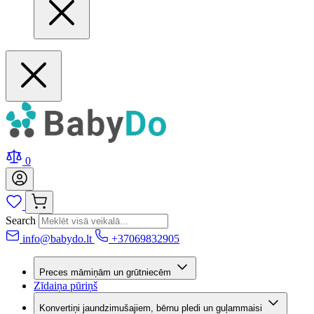
0
Search
info@babydo.lt
+37069832905
Preces māmiņām un grūtniecēm
Zīdaiņa pūriņš
Konvertiņi jaundzimušajiem, bērnu pledi un guļammaisi