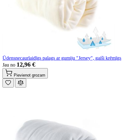
Ūdensnecaurlaidīgs palags ar gumiju "Jersey", gaiši krēmīgs
12,96 €
Jau no
Pievienot grozam