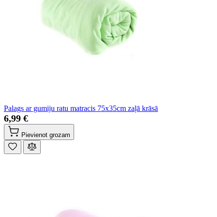
Palags ar gumiju ratu matracis 75x35cm zaļā krāsā
6,99 €
Pievienot grozam