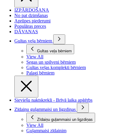
IZPĀRDOŠANA
No pat dzimšanas
Aprūpes piederumi
Populāras preces
DĀVANAS
Gultas veļa bērniem
Gultas veļa bērniem
View All
Segas un spilveni bērniem
Gultas veļas komplekti bērniem
Palagi bērniem
Sieviešu naktskrekli - Brīvā laika apģērbs
Zīdaiņu guļammaisi un ligzdiņas
Zīdaiņu guļammaisi un ligzdiņas
View All
Guļammaisi zīdainim