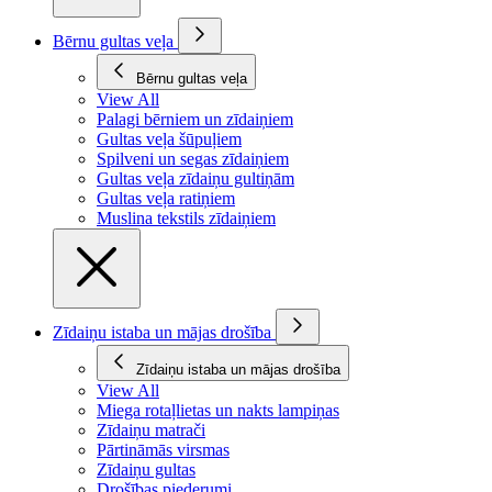
Bērnu gultas veļa
Bērnu gultas veļa
View All
Palagi bērniem un zīdaiņiem
Gultas veļa šūpuļiem
Spilveni un segas zīdaiņiem
Gultas veļa zīdaiņu gultiņām
Gultas veļa ratiņiem
Muslina tekstils zīdaiņiem
Zīdaiņu istaba un mājas drošība
Zīdaiņu istaba un mājas drošība
View All
Miega rotaļlietas un nakts lampiņas
Zīdaiņu matrači
Pārtināmās virsmas
Zīdaiņu gultas
Drošības piederumi