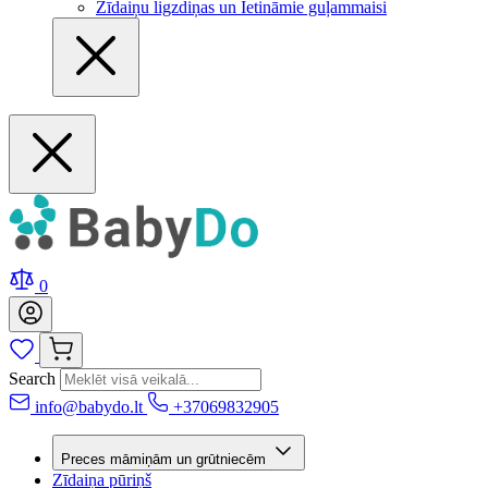
Zīdaiņu ligzdiņas un Ietināmie guļammaisi
0
Search
info@babydo.lt
+37069832905
Preces māmiņām un grūtniecēm
Zīdaiņa pūriņš