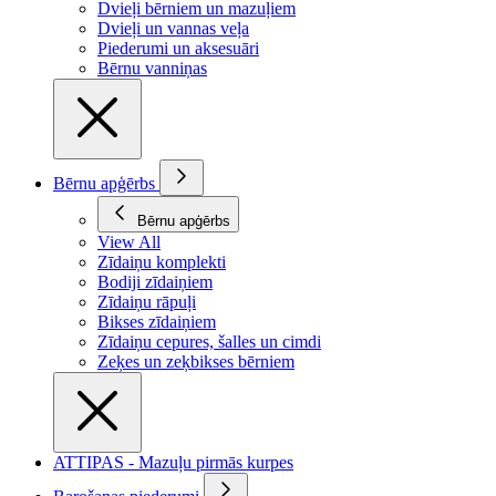
Dvieļi bērniem un mazuļiem
Dvieļi un vannas veļa
Piederumi un aksesuāri
Bērnu vanniņas
Bērnu apģērbs
Bērnu apģērbs
View All
Zīdaiņu komplekti
Bodiji zīdaiņiem
Zīdaiņu rāpuļi
Bikses zīdaiņiem
Zīdaiņu cepures, šalles un cimdi
Zeķes un zeķbikses bērniem
ATTIPAS - Mazuļu pirmās kurpes