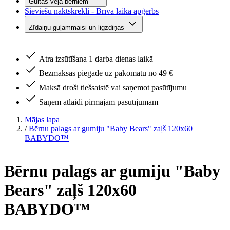
Gultas veļa bērniem
Sieviešu naktskrekli - Brīvā laika apģērbs
Zīdaiņu guļammaisi un ligzdiņas
Ātra izsūtīšana 1 darba dienas laikā
Bezmaksas piegāde uz pakomātu no 49 €
Maksā droši tiešsaistē vai saņemot pasūtījumu
Saņem atlaidi pirmajam pasūtījumam
Mājas lapa
/
Bērnu palags ar gumiju "Baby Bears" zaļš 120x60
BABYDO™
Bērnu palags ar gumiju "Baby
Bears" zaļš 120x60
BABYDO™