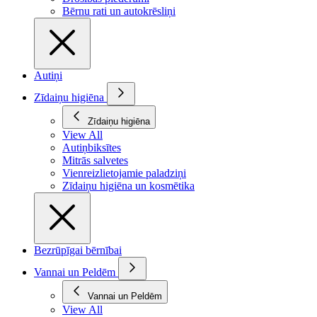
Bērnu rati un autokrēsliņi
Autiņi
Zīdaiņu higiēna
Zīdaiņu higiēna
View All
Autiņbiksītes
Mitrās salvetes
Vienreizlietojamie paladziņi
Zīdaiņu higiēna un kosmētika
Bezrūpīgai bērnībai
Vannai un Peldēm
Vannai un Peldēm
View All