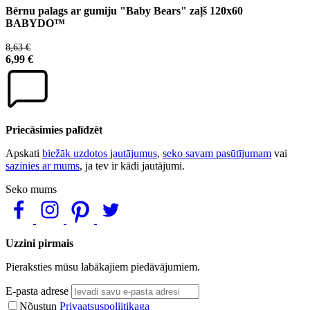
Bērnu palags ar gumiju "Baby Bears" zaļš 120x60
BABYDO™
8,63 €
6,99 €
Priecāsimies palīdzēt
Apskati
biežāk uzdotos jautājumus
,
seko savam pasūtījumam
vai
sazinies ar mums
, ja tev ir kādi jautājumi.
Seko mums
Uzzini pirmais
Pieraksties mūsu labākajiem piedāvājumiem.
E-pasta adrese
Nõustun
Privaatsuspoliitikaga