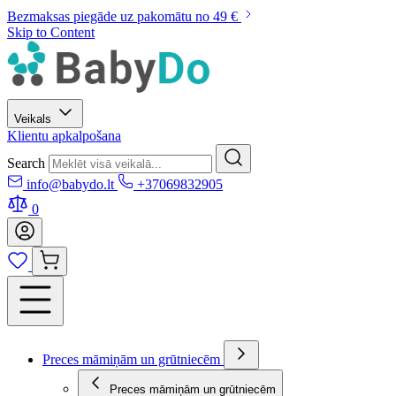
Bezmaksas piegāde uz pakomātu no 49 €
Skip to Content
Veikals
Klientu apkalpošana
Search
info@babydo.lt
+37069832905
0
Preces māmiņām un grūtniecēm
Preces māmiņām un grūtniecēm