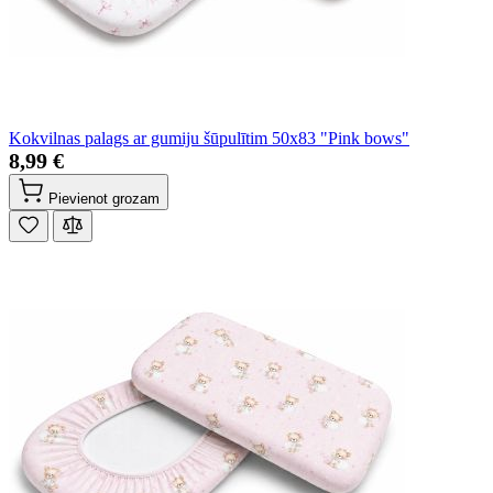
Kokvilnas palags ar gumiju šūpulītim 50x83 "Pink bows"
8,99 €
Pievienot grozam