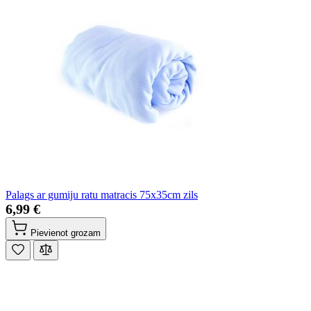
Palags ar gumiju ratu matracis 75x35cm zils
6,99 €
Pievienot grozam