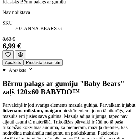
Klasisks Bērnu palags ar gumiju
Nav noliktavā
SKU
707-ANNA-BEARS-G
8,63 €
6,99 €
Apraksts
Produkta parametri
Apraksts
Bērnu palags ar gumiju "Baby Bears"
zaļš 120x60 BABYDO™
Pārvalciņš ir ļoti svarīgs elements mazuļa gultiņā. Pārvalkam ir jābūt
līdzenam, mīkstam, maigam
pieskārieniem, jo no tā atkarīgs, vai
mazulis ērti jusies savā gultiņā. Mazuļa ādiņa ir jūtīga, tāpēc nav
atļauti asumi tā materiālā. Trikotāžas pārvalki ir šūti no tā paša
trikotāžas kokvilnas auduma, kā piemēram, mazuļa drēbītes, kas
nodrošina maksimālu maigumu un praktiskumu. Pateicoties
elastīgajām gumijām, pārvalks nenoslīd no matracīša, mazulim