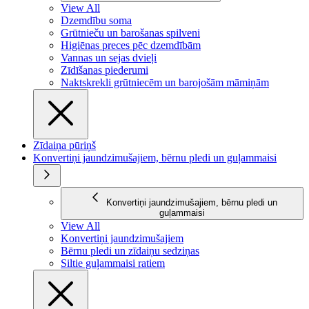
View All
Dzemdību soma
Grūtnieču un barošanas spilveni
Higiēnas preces pēc dzemdībām
Vannas un sejas dvieļi
Zīdīšanas piederumi
Naktskrekli grūtniecēm un barojošām māmiņām
Zīdaiņa pūriņš
Konvertiņi jaundzimušajiem, bērnu pledi un guļammaisi
Konvertiņi jaundzimušajiem, bērnu pledi un
guļammaisi
View All
Konvertiņi jaundzimušajiem
Bērnu pledi un zīdaiņu sedziņas
Siltie guļammaisi ratiem