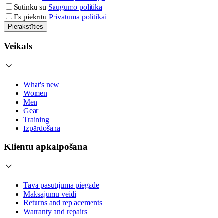
Sutinku su
Saugumo politika
Es piekrītu
Privātuma politikai
Pierakstīties
Veikals
What's new
Women
Men
Gear
Training
Izpārdošana
Klientu apkalpošana
Tava pasūtījuma piegāde
Maksājumu veidi
Returns and replacements
Warranty and repairs