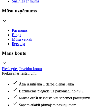
Sazinies ar mums
Mūsu uzņēmums
Par mums
Blogs
Mūsu veikali
Ilgtspēja
Mans konts
Pieslēgties
Izveidot kontu
Piekrišanas iestatījumi
Ātra izsūtīšana 1 darba dienas laikā
Bezmaksas piegāde uz pakomātu no 49 €
Maksā droši tiešsaistē vai saņemot pasūtījumu
Saņem atlaidi pirmajam pasūtījumam