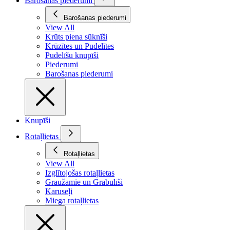
Barošanas piederumi
Barošanas piederumi
View All
Krūts piena sūknīši
Krūzītes un Pudelītes
Pudelīšu knupīši
Piederumi
Barošanas piederumi
Knupīši
Rotaļlietas
Rotaļlietas
View All
Izglītojošas rotaļlietas
Graužamie un Grabulīši
Karuseļi
Miega rotaļlietas