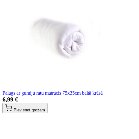
Palags ar gumiju ratu matracis 75x35cm baltā krāsā
6,99 €
Pievienot grozam