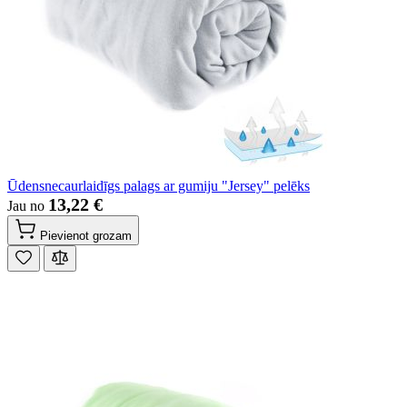
Ūdensnecaurlaidīgs palags ar gumiju "Jersey" pelēks
13,22 €
Jau no
Pievienot grozam