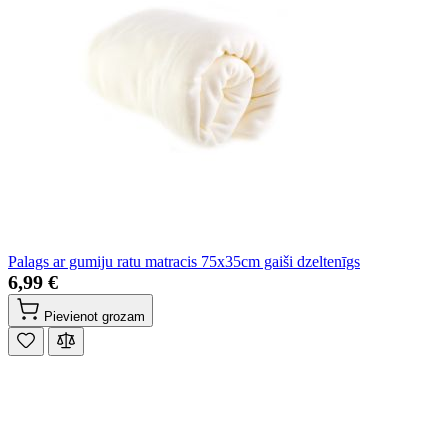
Palags ar gumiju ratu matracis 75x35cm gaiši dzeltenīgs
6,99 €
Pievienot grozam