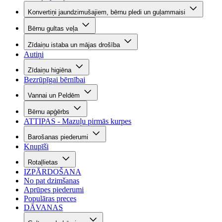
Konvertiņi jaundzimušajiem, bērnu pledi un guļammaisi
Bērnu gultas veļa
Zīdaiņu istaba un mājas drošība
Autiņi
Zīdaiņu higiēna
Bezrūpīgai bērnībai
Vannai un Peldēm
Bērnu apģērbs
ATTIPAS - Mazuļu pirmās kurpes
Barošanas piederumi
Knupīši
Rotaļlietas
IZPĀRDOŠANA
No pat dzimšanas
Aprūpes piederumi
Populāras preces
DĀVANAS