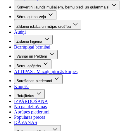
Konvertiņi jaundzimušajiem, bērnu pledi un guļammaisi
Bērnu gultas veļa
Zīdaiņu istaba un mājas drošība
Autiņi
Zīdaiņu higiēna
Bezrūpīgai bērnībai
Vannai un Peldēm
Bērnu apģērbs
ATTIPAS - Mazuļu pirmās kurpes
Barošanas piederumi
Knupīši
Rotaļlietas
IZPĀRDOŠANA
No pat dzimšanas
Aprūpes piederumi
Populāras preces
DĀVANAS