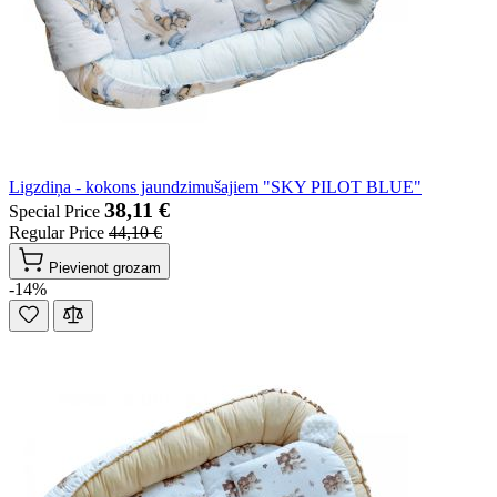
Ligzdiņa - kokons jaundzimušajiem "SKY PILOT BLUE"
38,11 €
Special Price
Regular Price
44,10 €
Pievienot grozam
-14%