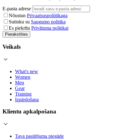
E-pasta adrese
Nõustun
Privaatsuspoliitikaga
Sutinku su
Saugumo politika
Es piekrītu
Privātuma politikai
Pierakstīties
Veikals
What's new
Women
Men
Gear
Training
Izpārdošana
Klientu apkalpošana
Tava pasūtījuma piegāde