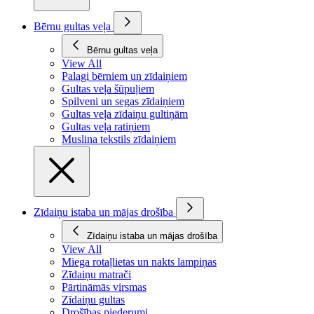
Bērnu gultas veļa
Bērnu gultas veļa
View All
Palagi bērniem un zīdaiņiem
Gultas veļa šūpuļiem
Spilveni un segas zīdaiņiem
Gultas veļa zīdaiņu gultiņām
Gultas veļa ratiņiem
Muslina tekstils zīdaiņiem
Zīdaiņu istaba un mājas drošība
Zīdaiņu istaba un mājas drošība
View All
Miega rotaļlietas un nakts lampiņas
Zīdaiņu matrači
Pārtināmās virsmas
Zīdaiņu gultas
Drošības piederumi