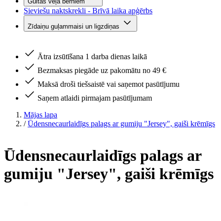
Gultas veļa bērniem
Sieviešu naktskrekli - Brīvā laika apģērbs
Zīdaiņu guļammaisi un ligzdiņas
Ātra izsūtīšana 1 darba dienas laikā
Bezmaksas piegāde uz pakomātu no 49 €
Maksā droši tiešsaistē vai saņemot pasūtījumu
Saņem atlaidi pirmajam pasūtījumam
Mājas lapa
/
Ūdensnecaurlaidīgs palags ar gumiju "Jersey", gaiši krēmīgs
Ūdensnecaurlaidīgs palags ar
gumiju "Jersey", gaiši krēmīgs