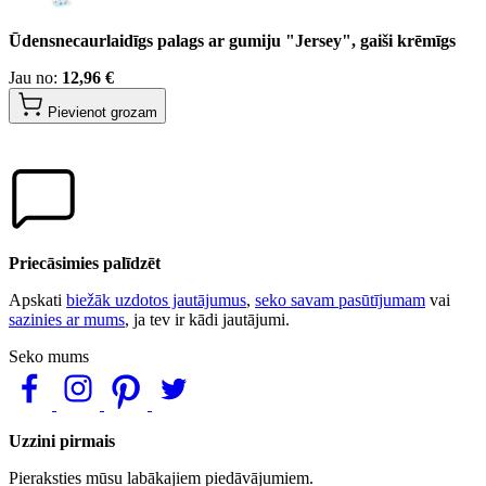
Ūdensnecaurlaidīgs palags ar gumiju "Jersey", gaiši krēmīgs
Jau no:
12,96 €
Pievienot grozam
Priecāsimies palīdzēt
Apskati
biežāk uzdotos jautājumus
,
seko savam pasūtījumam
vai
sazinies ar mums
, ja tev ir kādi jautājumi.
Seko mums
Uzzini pirmais
Pieraksties mūsu labākajiem piedāvājumiem.