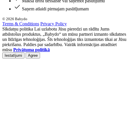
Maksā droši tiešsaistē vai saņemot pasūtījumu
Saņem atlaidi pirmajam pasūtījumam
© 2026 Babydo
Terms & Conditions
Privacy Policy
Sīkdatņu politika Lai uzlabotu Jūsu pieredzi un rādītu Jums
atbilstošus produktus, „Babydo“ un mūsu partneri izmanto sīkdatnes
un līdzīgas tehnoloģijas. Šīs tehnoloģijas tiks izmantotas tikai ar Jūsu
piekrišanu. Paldies par sadarbību. Vairāk informācijas atradīsiet
mūsu
Privātuma politikā
Iestatījumi
Agree