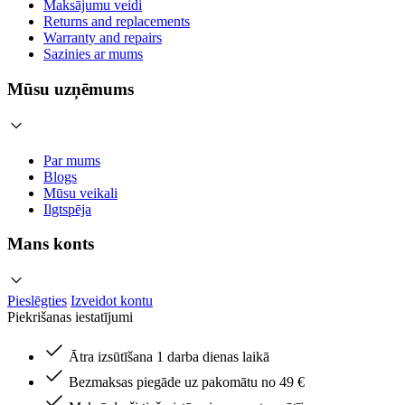
Maksājumu veidi
Returns and replacements
Warranty and repairs
Sazinies ar mums
Mūsu uzņēmums
Par mums
Blogs
Mūsu veikali
Ilgtspēja
Mans konts
Pieslēgties
Izveidot kontu
Piekrišanas iestatījumi
Ātra izsūtīšana 1 darba dienas laikā
Bezmaksas piegāde uz pakomātu no 49 €