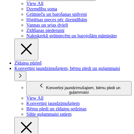
View All
Dzemdību soma
Grūtnieču un barošanas spilveni
Higiēnas preces pēc dzemdībām
Vannas un sejas dvieļi
Zīdīšanas piederumi
Naktskrekli grūtniecēm un barojošām māmiņām
Zīdaiņa pūriņš
Konvertiņi jaundzimušajiem, bērnu pledi un guļammaisi
Konvertiņi jaundzimušajiem, bērnu pledi un
guļammaisi
View All
Konvertiņi jaundzimušajiem
Bērnu pledi un zīdaiņu sedziņas
Siltie guļammaisi ratiem