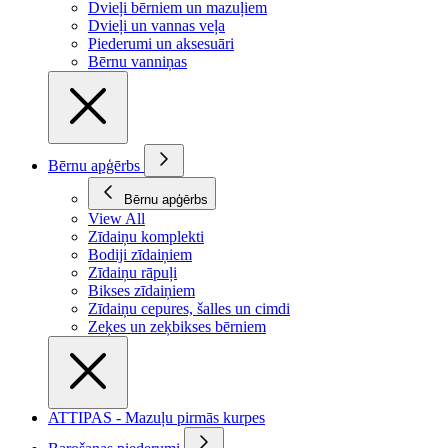
Dvieļi bērniem un mazuļiem
Dvieļi un vannas veļa
Piederumi un aksesuāri
Bērnu vanniņas
Bērnu apģērbs
Bērnu apģērbs
View All
Zīdaiņu komplekti
Bodiji zīdaiņiem
Zīdaiņu rāpuļi
Bikses zīdaiņiem
Zīdaiņu cepures, šalles un cimdi
Zeķes un zeķbikses bērniem
ATTIPAS - Mazuļu pirmās kurpes