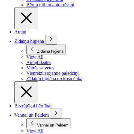
Bērnu rati un autokrēsliņi
Autiņi
Zīdaiņu higiēna
Zīdaiņu higiēna
View All
Autiņbiksītes
Mitrās salvetes
Vienreizlietojamie paladziņi
Zīdaiņu higiēna un kosmētika
Bezrūpīgai bērnībai
Vannai un Peldēm
Vannai un Peldēm
View All