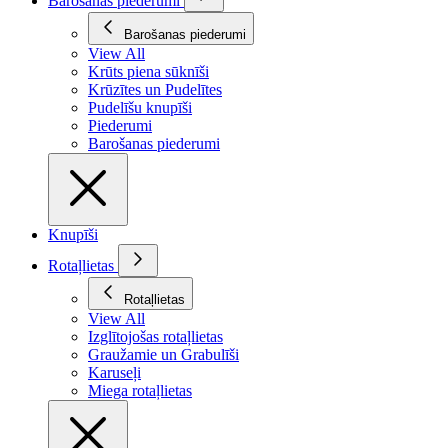
Barošanas piederumi
Barošanas piederumi
View All
Krūts piena sūknīši
Krūzītes un Pudelītes
Pudelīšu knupīši
Piederumi
Barošanas piederumi
Knupīši
Rotaļlietas
Rotaļlietas
View All
Izglītojošas rotaļlietas
Graužamie un Grabulīši
Karuseļi
Miega rotaļlietas