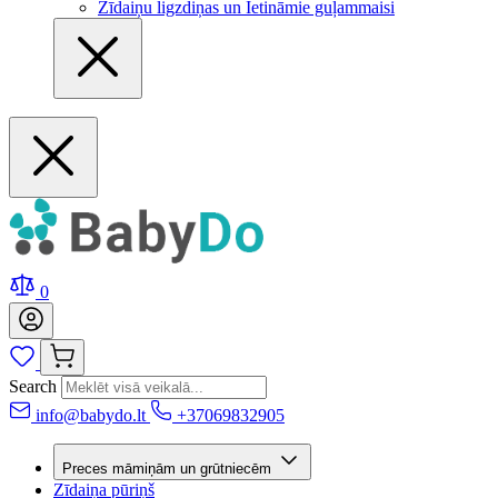
Zīdaiņu ligzdiņas un Ietināmie guļammaisi
0
Search
info@babydo.lt
+37069832905
Preces māmiņām un grūtniecēm
Zīdaiņa pūriņš