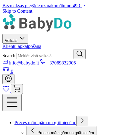
Bezmaksas piegāde uz pakomātu no 49 €
Skip to Content
Veikals
Klientu apkalpošana
Search
info@babydo.lt
+37069832905
0
Preces māmiņām un grūtniecēm
Preces māmiņām un grūtniecēm