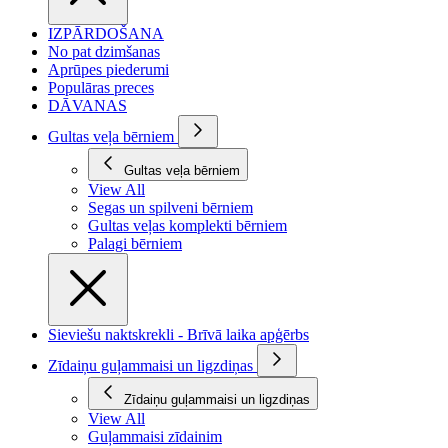
IZPĀRDOŠANA
No pat dzimšanas
Aprūpes piederumi
Populāras preces
DĀVANAS
Gultas veļa bērniem
Gultas veļa bērniem
View All
Segas un spilveni bērniem
Gultas veļas komplekti bērniem
Palagi bērniem
Sieviešu naktskrekli - Brīvā laika apģērbs
Zīdaiņu guļammaisi un ligzdiņas
Zīdaiņu guļammaisi un ligzdiņas
View All
Guļammaisi zīdainim