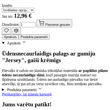
Izmērs
12,96 €
Jau no:
Daudzums
Pievienot grozam
Apraksts
Produkta parametri
Apraksts
Ūdensnecaurlaidīgs palags ar gumiju
"Jersey", gaiši krēmīgs
Pārvalks ir ražots no klasiska trikotāžas materiāla
ar papildus plānu
ūdens necaurlaidīgu slāni
, kurš pasargās mazuļa matraci no
šķidruma uzsūkšanās. Ūdens necaurlaidīgo pārvalku var lietot
atsevišķi, tā pat arī pa virsu uzvelkot citu, Jūsu iemīļotu pārvalku.
Produkta parametri
Pieskarieties, lai izlaistu karuseli
Jums varētu patikt!