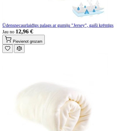
Ūdensnecaurlaidīgs palags ar gumiju "Jersey", gaiši krēmīgs
12,96 €
Jau no
Pievienot grozam