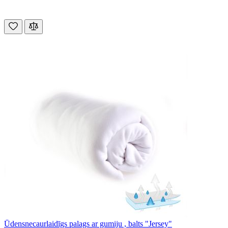
Ūdensnecaurlaidīgs palags ar gumiju , balts "Jersey"