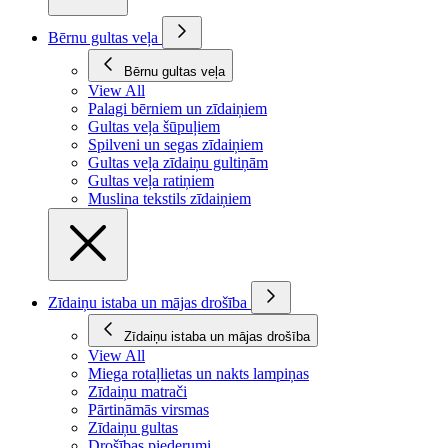
Bērnu gultas veļa
Bērnu gultas veļa
View All
Palagi bērniem un zīdaiņiem
Gultas veļa šūpuļiem
Spilveni un segas zīdaiņiem
Gultas veļa zīdaiņu gultiņām
Gultas veļa ratiņiem
Muslina tekstils zīdaiņiem
Zīdaiņu istaba un mājas drošība
Zīdaiņu istaba un mājas drošība
View All
Miega rotaļlietas un nakts lampiņas
Zīdaiņu matrači
Pārtināmās virsmas
Zīdaiņu gultas
Drošības piederumi