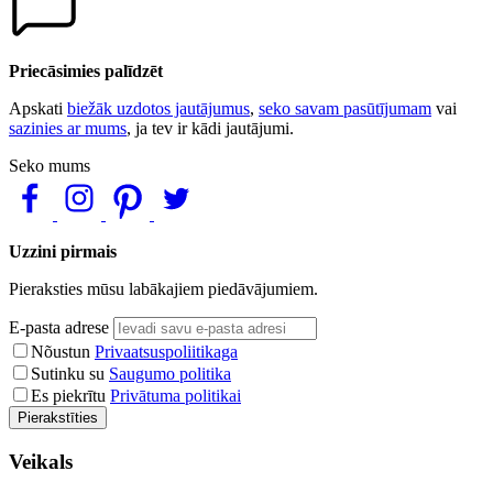
Priecāsimies palīdzēt
Apskati
biežāk uzdotos jautājumus
,
seko savam pasūtījumam
vai
sazinies ar mums
, ja tev ir kādi jautājumi.
Seko mums
Uzzini pirmais
Pieraksties mūsu labākajiem piedāvājumiem.
E-pasta adrese
Nõustun
Privaatsuspoliitikaga
Sutinku su
Saugumo politika
Es piekrītu
Privātuma politikai
Pierakstīties
Veikals