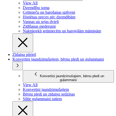
View All
Dzemdību soma
Grūtnieču un barošanas spilveni
Higiēnas preces pēc dzemdībām
Vannas un sejas dvieļi
Zīdīšanas piederumi
Naktskrekli grūtniecēm un barojošām māmiņām
Zīdaiņa pūriņš
Konvertiņi jaundzimušajiem, bērnu pledi un guļammaisi
Konvertiņi jaundzimušajiem, bērnu pledi un
guļammaisi
View All
Konvertiņi jaundzimušajiem
Bērnu pledi un zīdaiņu sedziņas
Siltie guļammaisi ratiem