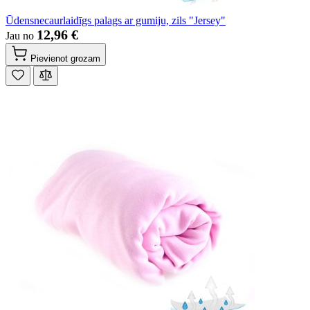
Ūdensnecaurlaidīgs palags ar gumiju, zils "Jersey"
12,96 €
Jau no
Pievienot grozam