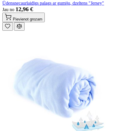
Ūdensnecaurlaidīgs palags ar gumiju, dzeltens "Jersey"
12,96 €
Jau no
Pievienot grozam