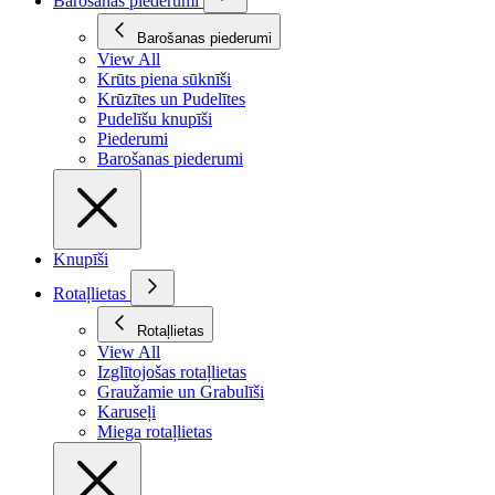
Barošanas piederumi
Barošanas piederumi
View All
Krūts piena sūknīši
Krūzītes un Pudelītes
Pudelīšu knupīši
Piederumi
Barošanas piederumi
Knupīši
Rotaļlietas
Rotaļlietas
View All
Izglītojošas rotaļlietas
Graužamie un Grabulīši
Karuseļi
Miega rotaļlietas