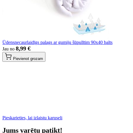
Ūdensnecaurlaidīgs palags ar gumiju šūpulītim 90x40 balts
8,99 €
Jau no
Pievienot grozam
Pieskarieties, lai izlaistu karuseli
Jums varētu patikt!