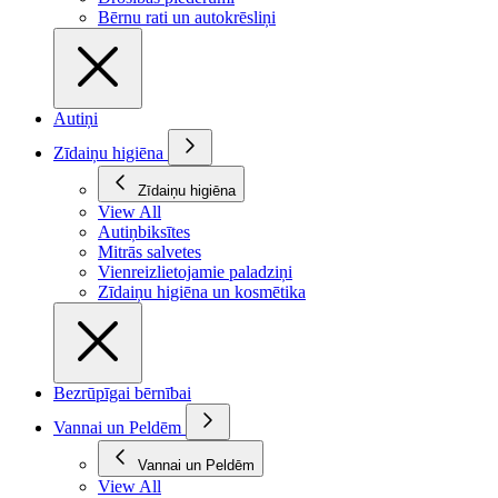
Bērnu rati un autokrēsliņi
Autiņi
Zīdaiņu higiēna
Zīdaiņu higiēna
View All
Autiņbiksītes
Mitrās salvetes
Vienreizlietojamie paladziņi
Zīdaiņu higiēna un kosmētika
Bezrūpīgai bērnībai
Vannai un Peldēm
Vannai un Peldēm
View All