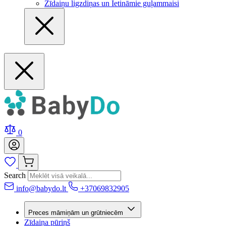
Zīdaiņu ligzdiņas un Ietināmie guļammaisi
0
Search
info@babydo.lt
+37069832905
Preces māmiņām un grūtniecēm
Zīdaiņa pūriņš