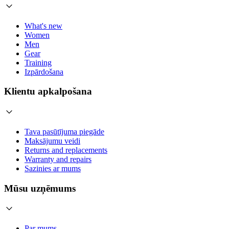
What's new
Women
Men
Gear
Training
Izpārdošana
Klientu apkalpošana
Tava pasūtījuma piegāde
Maksājumu veidi
Returns and replacements
Warranty and repairs
Sazinies ar mums
Mūsu uzņēmums
Par mums