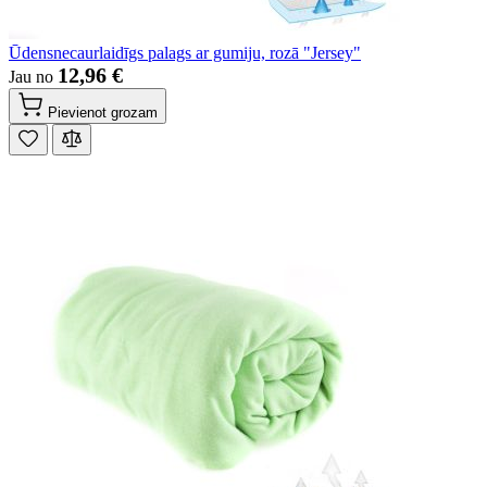
Ūdensnecaurlaidīgs palags ar gumiju, rozā "Jersey"
12,96 €
Jau no
Pievienot grozam