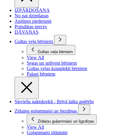
IZPĀRDOŠANA
No pat dzimšanas
Aprūpes piederumi
Populāras preces
DĀVANAS
Gultas veļa bērniem
Gultas veļa bērniem
View All
Segas un spilveni bērniem
Gultas veļas komplekti bērniem
Palagi bērniem
Sieviešu naktskrekli - Brīvā laika apģērbs
Zīdaiņu guļammaisi un ligzdiņas
Zīdaiņu guļammaisi un ligzdiņas
View All
Guļammaisi zīdainim