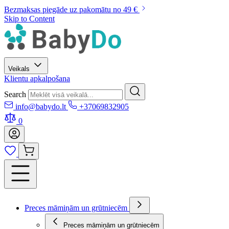
Bezmaksas piegāde uz pakomātu no 49 €
Skip to Content
Veikals
Klientu apkalpošana
Search
info@babydo.lt
+37069832905
0
Preces māmiņām un grūtniecēm
Preces māmiņām un grūtniecēm