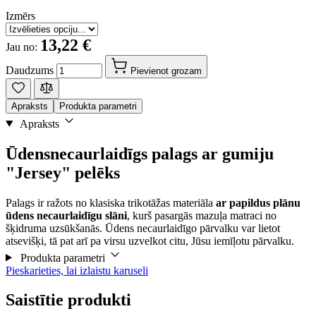
Izmērs
13,22 €
Jau no:
Daudzums
Pievienot grozam
Apraksts
Produkta parametri
Apraksts
Ūdensnecaurlaidīgs palags ar gumiju
"Jersey" pelēks
Palags ir ražots no klasiska trikotāžas materiāla
ar papildus plānu
ūdens necaurlaidīgu slāni
, kurš pasargās mazuļa matraci no
šķidruma uzsūkšanās. Ūdens necaurlaidīgo pārvalku var lietot
atsevišķi, tā pat arī pa virsu uzvelkot citu, Jūsu iemīļotu pārvalku.
Produkta parametri
Pieskarieties, lai izlaistu karuseli
Saistītie produkti