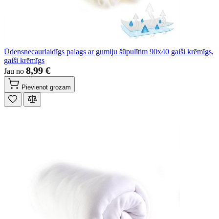
Ūdensnecaurlaidīgs palags ar gumiju šūpulītim 90x40 gaiši krēmīgs,
gaiši krēmīgs
8,99 €
Jau no
Pievienot grozam