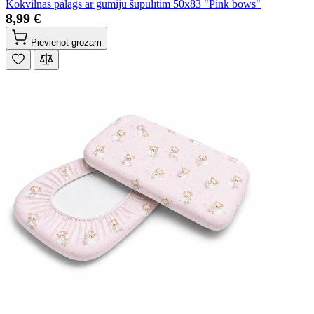
Kokvilnas palags ar gumiju šūpulītim 50x83 "Pink bows"
8,99 €
Pievienot grozam