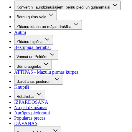
Konvertiņi jaundzimušajiem, bērnu pledi un guļammaisi
Bērnu gultas veļa
Zīdaiņu istaba un mājas drošība
Autiņi
Zīdaiņu higiēna
Bezrūpīgai bērnībai
Vannai un Peldēm
Bērnu apģērbs
ATTIPAS - Mazuļu pirmās kurpes
Barošanas piederumi
Knupīši
Rotaļlietas
IZPĀRDOŠANA
No pat dzimšanas
Aprūpes piederumi
Populāras preces
DĀVANAS