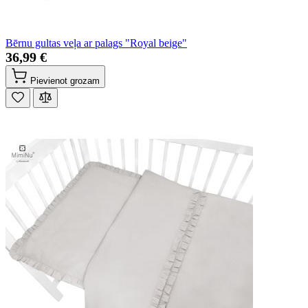
Bērnu gultas veļa ar palags "Royal beige"
36,99 €
Pievienot grozam