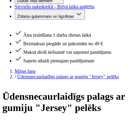
Gultas veļa bērniem
Sieviešu naktskrekli - Brīvā laika apģērbs
Zīdaiņu guļammaisi un ligzdiņas
Ātra izsūtīšana 1 darba dienas laikā
Bezmaksas piegāde uz pakomātu no 49 €
Maksā droši tiešsaistē vai saņemot pasūtījumu
Saņem atlaidi pirmajam pasūtījumam
Mājas lapa
/
Ūdensnecaurlaidīgs palags ar gumiju "Jersey" pelēks
Ūdensnecaurlaidīgs palags ar
gumiju "Jersey" pelēks