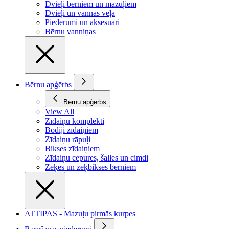
Dvieļi bērniem un mazuļiem
Dvieļi un vannas veļa
Piederumi un aksesuāri
Bērnu vanniņas
Bērnu apģērbs
Bērnu apģērbs
View All
Zīdaiņu komplekti
Bodiji zīdaiņiem
Zīdaiņu rāpuļi
Bikses zīdaiņiem
Zīdaiņu cepures, šalles un cimdi
Zeķes un zeķbikses bērniem
ATTIPAS - Mazuļu pirmās kurpes