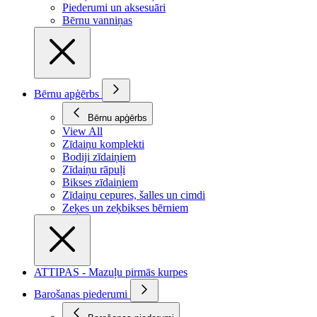
Piederumi un aksesuāri
Bērnu vanniņas
Bērnu apģērbs
Bērnu apģērbs
View All
Zīdaiņu komplekti
Bodiji zīdaiņiem
Zīdaiņu rāpuļi
Bikses zīdaiņiem
Zīdaiņu cepures, šalles un cimdi
Zeķes un zeķbikses bērniem
ATTIPAS - Mazuļu pirmās kurpes
Barošanas piederumi