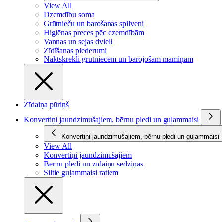
View All
Dzemdību soma
Grūtnieču un barošanas spilveni
Higiēnas preces pēc dzemdībām
Vannas un sejas dvieļi
Zīdīšanas piederumi
Naktskrekli grūtniecēm un barojošām māmiņām
Zīdaiņa pūriņš
Konvertiņi jaundzimušajiem, bērnu pledi un guļammaisi
Konvertiņi jaundzimušajiem, bērnu pledi un guļammaisi
View All
Konvertiņi jaundzimušajiem
Bērnu pledi un zīdaiņu sedziņas
Siltie guļammaisi ratiem