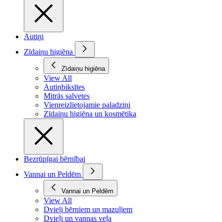
Autiņi
Zīdaiņu higiēna
Zīdaiņu higiēna
View All
Autiņbiksītes
Mitrās salvetes
Vienreizlietojamie paladziņi
Zīdaiņu higiēna un kosmētika
Bezrūpīgai bērnībai
Vannai un Peldēm
Vannai un Peldēm
View All
Dvieļi bērniem un mazuļiem
Dvieļi un vannas veļa