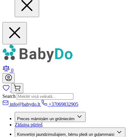
0
Search
info@babydo.lt
+37069832905
Preces māmiņām un grūtniecēm
Zīdaiņa pūriņš
Konvertiņi jaundzimušajiem, bērnu pledi un guļammaisi