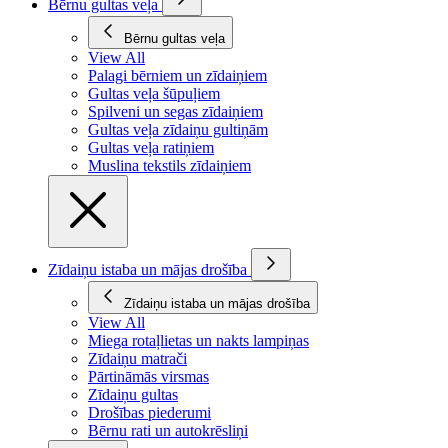
Bērnu gultas veļa
Bērnu gultas veļa
View All
Palagi bērniem un zīdaiņiem
Gultas veļa šūpuļiem
Spilveni un segas zīdaiņiem
Gultas veļa zīdaiņu gultiņām
Gultas veļa ratiņiem
Muslina tekstils zīdaiņiem
Zīdaiņu istaba un mājas drošība
Zīdaiņu istaba un mājas drošība
View All
Miega rotaļlietas un nakts lampiņas
Zīdaiņu matrači
Pārtināmās virsmas
Zīdaiņu gultas
Drošības piederumi
Bērnu rati un autokrēsliņi