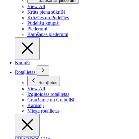
Barošanas piederumi
View All
Krūts piena sūknīši
Krūzītes un Pudelītes
Pudelīšu knupīši
Piederumi
Barošanas piederumi
Knupīši
Rotaļlietas
Rotaļlietas
View All
Izglītojošas rotaļlietas
Graužamie un Grabulīši
Karuseļi
Miega rotaļlietas