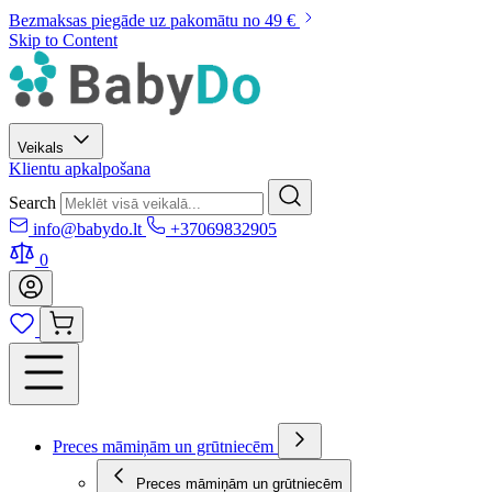
Bezmaksas piegāde uz pakomātu no 49 €
Skip to Content
Veikals
Klientu apkalpošana
Search
info@babydo.lt
+37069832905
0
Preces māmiņām un grūtniecēm
Preces māmiņām un grūtniecēm