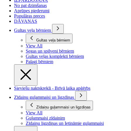
IZPĀRDOŠANA
No pat dzimšanas
Aprūpes piederumi
Populāras preces
DĀVANAS
Gultas veļa bērniem
Gultas veļa bērniem
View All
Segas un spilveni bērniem
Gultas veļas komplekti bērniem
Palagi bērniem
Sieviešu naktskrekli - Brīvā laika apģērbs
Zīdaiņu guļammaisi un ligzdiņas
Zīdaiņu guļammaisi un ligzdiņas
View All
Guļammaisi zīdainim
Zīdaiņu ligzdiņas un Ietināmie guļammaisi