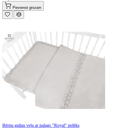
Pievienot grozam
Bērnu gultas veļa ar palags "Royal" pelēks