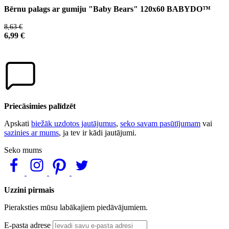
Bērnu palags ar gumiju "Baby Bears" 120x60 BABYDO™
8,63 €
6,99 €
Priecāsimies palīdzēt
Apskati
biežāk uzdotos jautājumus
,
seko savam pasūtījumam
vai
sazinies ar mums
, ja tev ir kādi jautājumi.
Seko mums
Uzzini pirmais
Pieraksties mūsu labākajiem piedāvājumiem.
E-pasta adrese