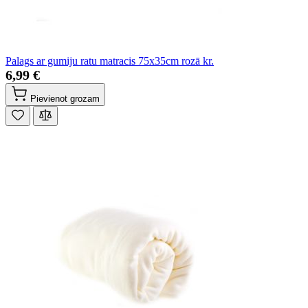
Palags ar gumiju ratu matracis 75x35cm rozā kr.
6,99 €
Pievienot grozam