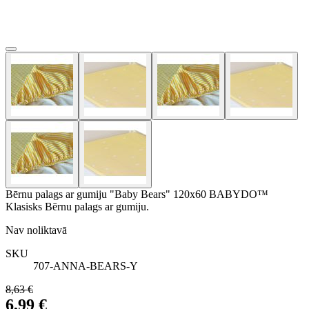
Bērnu palags ar gumiju "Baby Bears" 120x60 BABYDO™
Klasisks Bērnu palags ar gumiju.
Nav noliktavā
SKU
707-ANNA-BEARS-Y
8,63 €
6,99 €