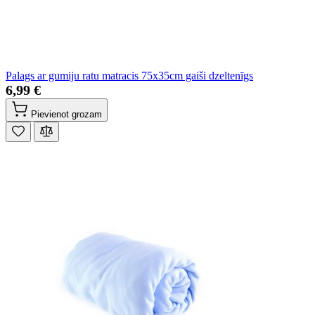
Palags ar gumiju ratu matracis 75x35cm gaiši dzeltenīgs
6,99 €
Pievienot grozam