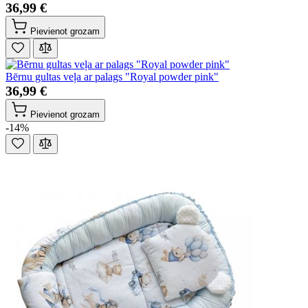
36,99 €
Pievienot grozam
Bērnu gultas veļa ar palags "Royal powder pink"
36,99 €
Pievienot grozam
-14%