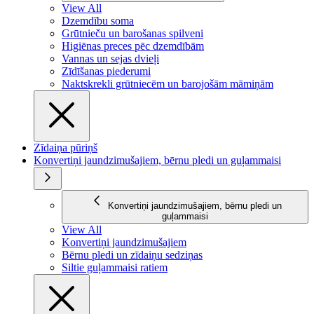
View All
Dzemdību soma
Grūtnieču un barošanas spilveni
Higiēnas preces pēc dzemdībām
Vannas un sejas dvieļi
Zīdīšanas piederumi
Naktskrekli grūtniecēm un barojošām māmiņām
Zīdaiņa pūriņš
Konvertiņi jaundzimušajiem, bērnu pledi un guļammaisi
Konvertiņi jaundzimušajiem, bērnu pledi un
guļammaisi
View All
Konvertiņi jaundzimušajiem
Bērnu pledi un zīdaiņu sedziņas
Siltie guļammaisi ratiem