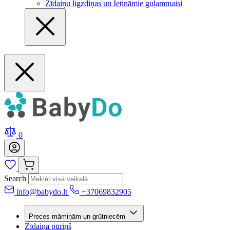
Zīdaiņu ligzdiņas un Ietināmie guļammaisi
0
Search
info@babydo.lt
+37069832905
Preces māmiņām un grūtniecēm
Zīdaiņa pūriņš