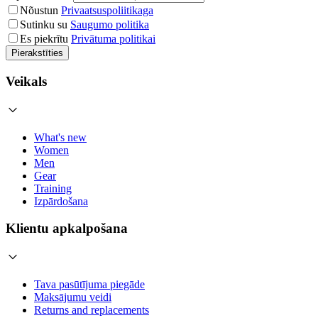
Nõustun
Privaatsuspoliitikaga
Sutinku su
Saugumo politika
Es piekrītu
Privātuma politikai
Pierakstīties
Veikals
What's new
Women
Men
Gear
Training
Izpārdošana
Klientu apkalpošana
Tava pasūtījuma piegāde
Maksājumu veidi
Returns and replacements