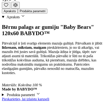
Apraksts
Produkta parametri
Apraksts
Bērnu palags ar gumiju "Baby Bears"
120x60 BABYDO™
Pārvalciņš ir ļoti svarīgs elements mazuļa gultiņā. Pārvalkam ir jābūt
līdzenam, mīkstam, maigam
pieskārieniem, jo no tā atkarīgs, vai
mazulis ērti jusies savā gultiņā. Mazuļa ādiņa ir jūtīga, tāpēc nav
atļauti asumi tā materiālā. Trikotāžas pārvalki ir šūti no tā paša
trikotāžas kokvilnas auduma, kā piemēram, mazuļa drēbītes, kas
nodrošina maksimālu maigumu un praktiskumu. Pateicoties
elastīgajām gumijām, pārvalks nenoslīd no matracīša, mazulim
kustoties.
Materiāls: Kokvilna 100 %
Made by BABYDO™
Produkta parametri
Pieskarieties, lai izlaistu karuseli