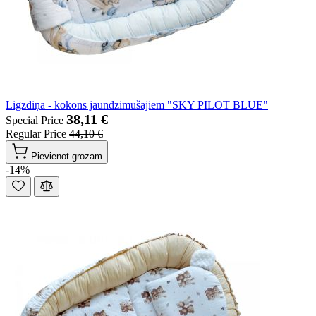
Ligzdiņa - kokons jaundzimušajiem "SKY PILOT BLUE"
38,11 €
Special Price
Regular Price
44,10 €
Pievienot grozam
-14%