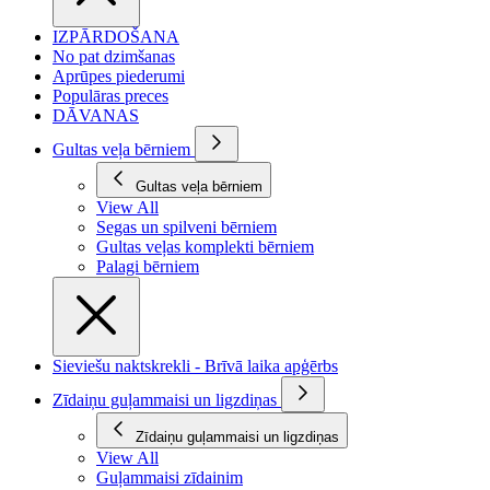
IZPĀRDOŠANA
No pat dzimšanas
Aprūpes piederumi
Populāras preces
DĀVANAS
Gultas veļa bērniem
Gultas veļa bērniem
View All
Segas un spilveni bērniem
Gultas veļas komplekti bērniem
Palagi bērniem
Sieviešu naktskrekli - Brīvā laika apģērbs
Zīdaiņu guļammaisi un ligzdiņas
Zīdaiņu guļammaisi un ligzdiņas
View All
Guļammaisi zīdainim