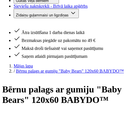
Gultas veļa bērniem
Sieviešu naktskrekli - Brīvā laika apģērbs
Zīdaiņu guļammaisi un ligzdiņas
Ātra izsūtīšana 1 darba dienas laikā
Bezmaksas piegāde uz pakomātu no 49 €
Maksā droši tiešsaistē vai saņemot pasūtījumu
Saņem atlaidi pirmajam pasūtījumam
Mājas lapa
/
Bērnu palags ar gumiju "Baby Bears" 120x60 BABYDO™
Bērnu palags ar gumiju "Baby
Bears" 120x60 BABYDO™