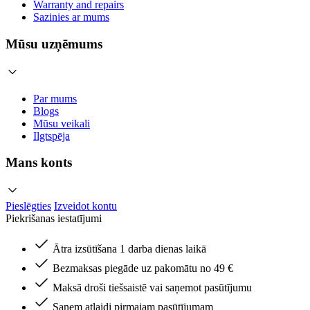
Warranty and repairs
Sazinies ar mums
Mūsu uzņēmums
Par mums
Blogs
Mūsu veikali
Ilgtspēja
Mans konts
Pieslēgties
Izveidot kontu
Piekrišanas iestatījumi
Ātra izsūtīšana 1 darba dienas laikā
Bezmaksas piegāde uz pakomātu no 49 €
Maksā droši tiešsaistē vai saņemot pasūtījumu
Saņem atlaidi pirmajam pasūtījumam