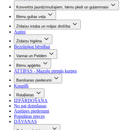
Konvertiņi jaundzimušajiem, bērnu pledi un guļammaisi
Bērnu gultas veļa
Zīdaiņu istaba un mājas drošība
Autiņi
Zīdaiņu higiēna
Bezrūpīgai bērnībai
Vannai un Peldēm
Bērnu apģērbs
ATTIPAS - Mazuļu pirmās kurpes
Barošanas piederumi
Knupīši
Rotaļlietas
IZPĀRDOŠANA
No pat dzimšanas
Aprūpes piederumi
Populāras preces
DĀVANAS