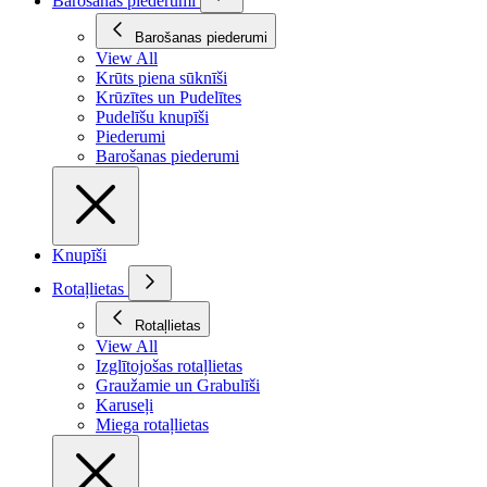
Barošanas piederumi
Barošanas piederumi
View All
Krūts piena sūknīši
Krūzītes un Pudelītes
Pudelīšu knupīši
Piederumi
Barošanas piederumi
Knupīši
Rotaļlietas
Rotaļlietas
View All
Izglītojošas rotaļlietas
Graužamie un Grabulīši
Karuseļi
Miega rotaļlietas