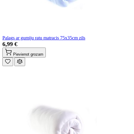
Palags ar gumiju ratu matracis 75x35cm zils
6,99 €
Pievienot grozam