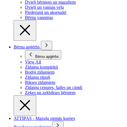
Dvieļi bērniem un mazuļiem
Dvieļi un vannas veļa
Piederumi un aksesuāri
Bērnu vanniņas
Bērnu apģērbs
Bērnu apģērbs
View All
Zīdaiņu komplekti
Bodiji zīdaiņiem
Zīdaiņu rāpuļi
Bikses zīdaiņiem
Zīdaiņu cepures, šalles un cimdi
Zeķes un zeķbikses bērniem
ATTIPAS - Mazuļu pirmās kurpes