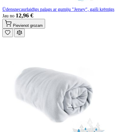
Ūdensnecaurlaidīgs palags ar gumiju "Jersey", gaiši krēmīgs
12,96 €
Jau no
Pievienot grozam