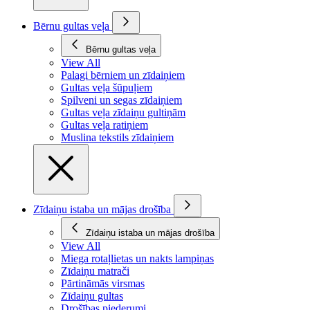
Bērnu gultas veļa
Bērnu gultas veļa
View All
Palagi bērniem un zīdaiņiem
Gultas veļa šūpuļiem
Spilveni un segas zīdaiņiem
Gultas veļa zīdaiņu gultiņām
Gultas veļa ratiņiem
Muslina tekstils zīdaiņiem
Zīdaiņu istaba un mājas drošība
Zīdaiņu istaba un mājas drošība
View All
Miega rotaļlietas un nakts lampiņas
Zīdaiņu matrači
Pārtināmās virsmas
Zīdaiņu gultas
Drošības piederumi