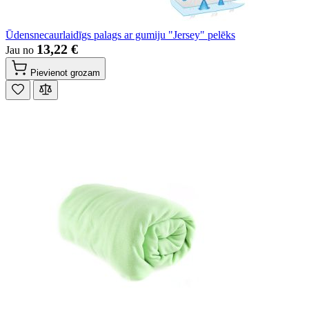
Ūdensnecaurlaidīgs palags ar gumiju "Jersey" pelēks
13,22 €
Jau no
Pievienot grozam