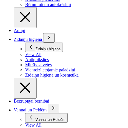
Bērnu rati un autokrēsliņi
Autiņi
Zīdaiņu higiēna
Zīdaiņu higiēna
View All
Autiņbiksītes
Mitrās salvetes
Vienreizlietojamie paladziņi
Zīdaiņu higiēna un kosmētika
Bezrūpīgai bērnībai
Vannai un Peldēm
Vannai un Peldēm
View All