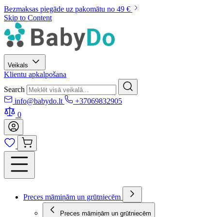
Bezmaksas piegāde uz pakomātu no 49 €
Skip to Content
Veikals
Klientu apkalpošana
Search
info@babydo.lt
+37069832905
0
Preces māmiņām un grūtniecēm
Preces māmiņām un grūtniecēm