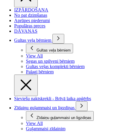
IZPĀRDOŠANA
No pat dzimšanas
Aprūpes piederumi
Populāras preces
DĀVANAS
Gultas veļa bērniem
Gultas veļa bērniem
View All
Segas un spilveni bērniem
Gultas veļas komplekti bērniem
Palagi bērniem
Sieviešu naktskrekli - Brīvā laika apģērbs
Zīdaiņu guļammaisi un ligzdiņas
Zīdaiņu guļammaisi un ligzdiņas
View All
Guļammaisi zīdainim