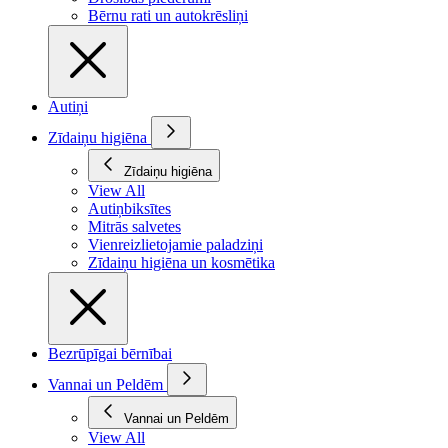
Bērnu rati un autokrēsliņi
Autiņi
Zīdaiņu higiēna
Zīdaiņu higiēna
View All
Autiņbiksītes
Mitrās salvetes
Vienreizlietojamie paladziņi
Zīdaiņu higiēna un kosmētika
Bezrūpīgai bērnībai
Vannai un Peldēm
Vannai un Peldēm
View All