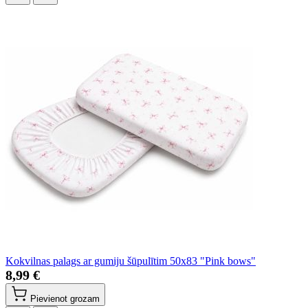
Kokvilnas palags ar gumiju šūpulītim 50x83 "Pink bows"
8,99 €
Pievienot grozam