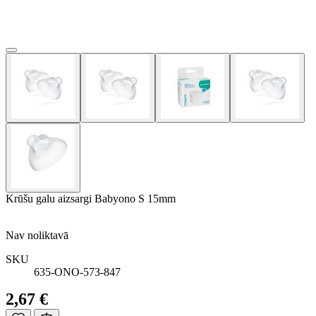
Krūšu galu aizsargi Babyono S 15mm
Nav noliktavā
SKU
635-ONO-573-847
2,67 €