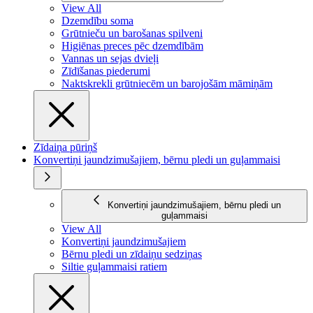
View All
Dzemdību soma
Grūtnieču un barošanas spilveni
Higiēnas preces pēc dzemdībām
Vannas un sejas dvieļi
Zīdīšanas piederumi
Naktskrekli grūtniecēm un barojošām māmiņām
Zīdaiņa pūriņš
Konvertiņi jaundzimušajiem, bērnu pledi un guļammaisi
Konvertiņi jaundzimušajiem, bērnu pledi un
guļammaisi
View All
Konvertiņi jaundzimušajiem
Bērnu pledi un zīdaiņu sedziņas
Siltie guļammaisi ratiem