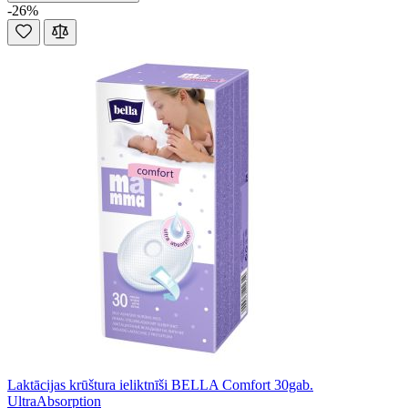
-26%
Laktācijas krūštura ieliktnīši BELLA Comfort 30gab.
UltraAbsorption