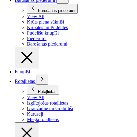
Barošanas piederumi
Barošanas piederumi
View All
Krūts piena sūknīši
Krūzītes un Pudelītes
Pudelīšu knupīši
Piederumi
Barošanas piederumi
Knupīši
Rotaļlietas
Rotaļlietas
View All
Izglītojošas rotaļlietas
Graužamie un Grabulīši
Karuseļi
Miega rotaļlietas