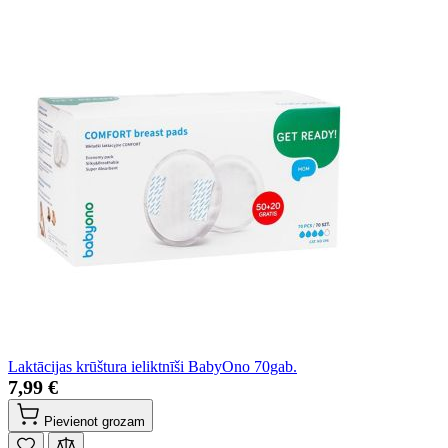
Laktācijas krūštura ieliktnīši BabyOno 70gab.
7,99 €
Pievienot grozam