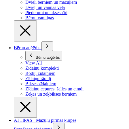
Dvieļi bērniem un mazuļiem
Dvieļi un vannas veļa
Piederumi un aksesuāri
Bērnu vanniņas
Bērnu apģērbs
Bērnu apģērbs
View All
Zīdaiņu komplekti
Bodiji zīdaiņiem
Zīdaiņu rāpuļi
Bikses zīdaiņiem
Zīdaiņu cepures, šalles un cimdi
Zeķes un zeķbikses bērniem
ATTIPAS - Mazuļu pirmās kurpes