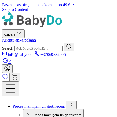
Bezmaksas piegāde uz pakomātu no 49 €
Skip to Content
Veikals
Klientu apkalpošana
Search
info@babydo.lt
+37069832905
0
Preces māmiņām un grūtniecēm
Preces māmiņām un grūtniecēm