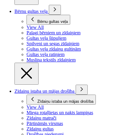
Bērnu gultas veļa
Bērnu gultas veļa
View All
Palagi bērniem un zīdaiņiem
Gultas veļa šūpuļiem
Spilveni un segas zīdaiņiem
Gultas veļa zīdaiņu gultiņām
Gultas veļa ratiņiem
Muslina tekstils zīdaiņiem
Zīdaiņu istaba un mājas drošība
Zīdaiņu istaba un mājas drošība
View All
Miega rotaļlietas un nakts lampiņas
Zīdaiņu matrači
Pārtināmās virsmas
Zīdaiņu gultas
Drošības piederumi