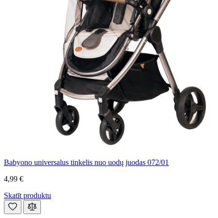
Babyono universalus tinkelis nuo uodų juodas 072/01
4,99 €
Skatīt produktu