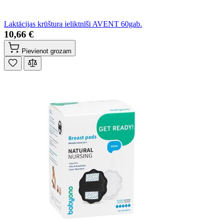
Laktācijas krūštura ieliktnīši AVENT 60gab.
10,66 €
Pievienot grozam