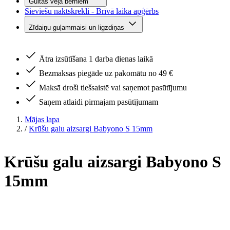
Gultas veļa bērniem
Sieviešu naktskrekli - Brīvā laika apģērbs
Zīdaiņu guļammaisi un ligzdiņas
Ātra izsūtīšana 1 darba dienas laikā
Bezmaksas piegāde uz pakomātu no 49 €
Maksā droši tiešsaistē vai saņemot pasūtījumu
Saņem atlaidi pirmajam pasūtījumam
Mājas lapa
/
Krūšu galu aizsargi Babyono S 15mm
Krūšu galu aizsargi Babyono S
15mm