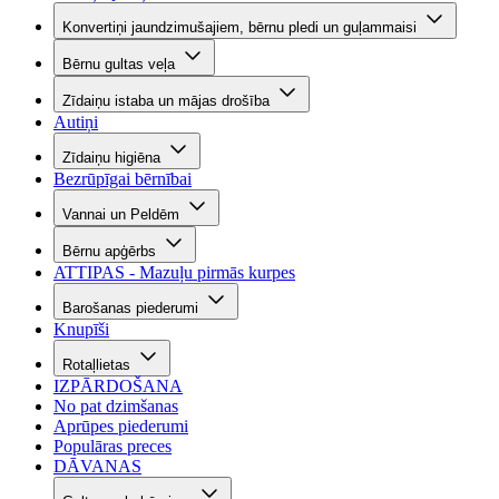
Konvertiņi jaundzimušajiem, bērnu pledi un guļammaisi
Bērnu gultas veļa
Zīdaiņu istaba un mājas drošība
Autiņi
Zīdaiņu higiēna
Bezrūpīgai bērnībai
Vannai un Peldēm
Bērnu apģērbs
ATTIPAS - Mazuļu pirmās kurpes
Barošanas piederumi
Knupīši
Rotaļlietas
IZPĀRDOŠANA
No pat dzimšanas
Aprūpes piederumi
Populāras preces
DĀVANAS