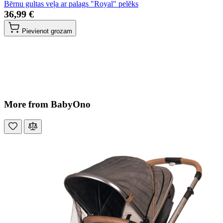
Bērnu gultas veļa ar palags "Royal" pelēks
36,99 €
Pievienot grozam
More from BabyOno