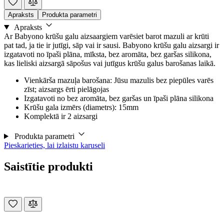
Apraksts
Produkta parametri
Apraksts
Ar Babyono krūšu galu aizsaargiem varēsiet barot mazuli ar krūti
pat tad, ja tie ir jutīgi, sāp vai ir sausi. Babyono krūšu galu aizsargi ir
izgatavoti no īpaši plāna, mīksta, bez aromāta, bez garšas silikona,
kas lieliski aizsargā sāpošus vai jutīgus krūšu galus barošanas laikā.
Vienkārša mazuļa barošana: Jūsu mazulis bez piepūles varēs
zīst; aizsargs ērti pielāgojas
Izgatavoti no bez aromāta, bez garšas un īpaši plāna silikona
Krūšu gala izmērs (diametrs): 15mm
Komplektā ir 2 aizsargi
Produkta parametri
Pieskarieties, lai izlaistu karuseli
Saistītie produkti