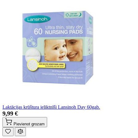
Laktācijas krūštura ieliktnīši Lansinoh Day 60gab.
9,99 €
Pievienot grozam