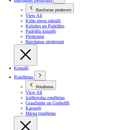
Barošanas piederumi
Barošanas piederumi
View All
Krūts piena sūknīši
Krūzītes un Pudelītes
Pudelīšu knupīši
Piederumi
Barošanas piederumi
Knupīši
Rotaļlietas
Rotaļlietas
View All
Izglītojošas rotaļlietas
Graužamie un Grabulīši
Karuseļi
Miega rotaļlietas