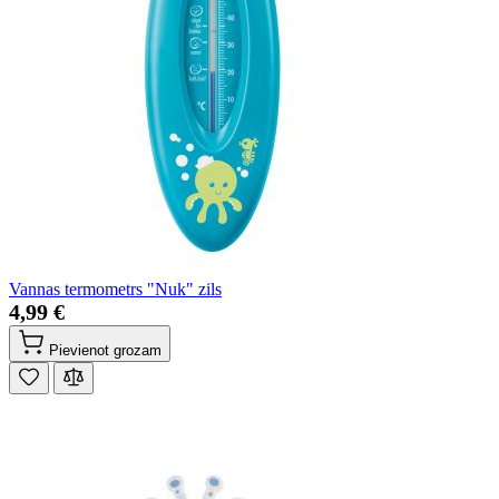
Vannas termometrs "Nuk" zils
4,99 €
Pievienot grozam