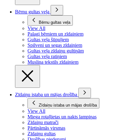
Bērnu gultas veļa
Bērnu gultas veļa
View All
Palagi bērniem un zīdaiņiem
Gultas veļa šūpuļiem
Spilveni un segas zīdaiņiem
Gultas veļa zīdaiņu gultiņām
Gultas veļa ratiņiem
Muslina tekstils zīdaiņiem
Zīdaiņu istaba un mājas drošība
Zīdaiņu istaba un mājas drošība
View All
Miega rotaļlietas un nakts lampiņas
Zīdaiņu matrači
Pārtināmās virsmas
Zīdaiņu gultas
Drošības piederumi