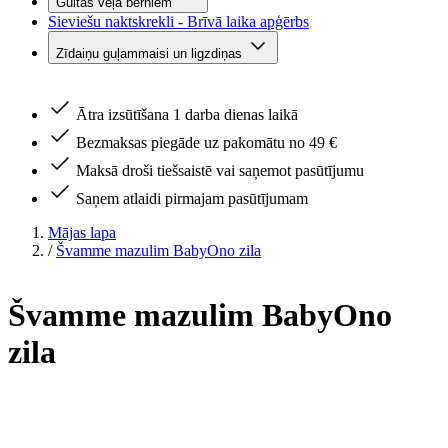
Gultas veļa bērniem
Sieviešu naktskrekli - Brīvā laika apģērbs
Zīdaiņu guļammaisi un ligzdiņas
Ātra izsūtīšana 1 darba dienas laikā
Bezmaksas piegāde uz pakomātu no 49 €
Maksā droši tiešsaistē vai saņemot pasūtījumu
Saņem atlaidi pirmajam pasūtījumam
Mājas lapa
/
Švamme mazulim BabyOno zila
Švamme mazulim BabyOno
zila