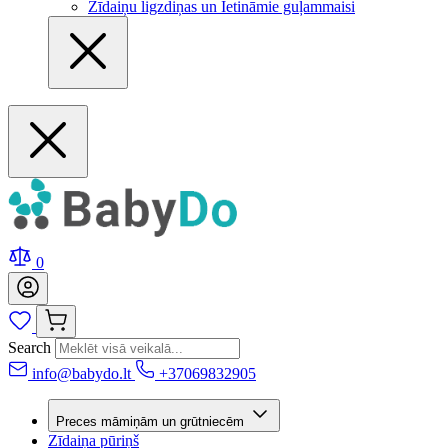
Zīdaiņu ligzdiņas un Ietināmie guļammaisi
0
Search
info@babydo.lt
+37069832905
Preces māmiņām un grūtniecēm
Zīdaiņa pūriņš