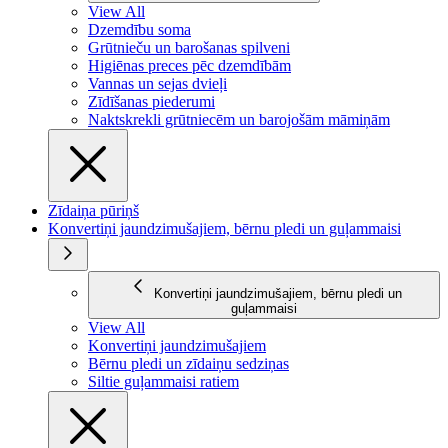
View All
Dzemdību soma
Grūtnieču un barošanas spilveni
Higiēnas preces pēc dzemdībām
Vannas un sejas dvieļi
Zīdīšanas piederumi
Naktskrekli grūtniecēm un barojošām māmiņām
Zīdaiņa pūriņš
Konvertiņi jaundzimušajiem, bērnu pledi un guļammaisi
Konvertiņi jaundzimušajiem, bērnu pledi un
guļammaisi
View All
Konvertiņi jaundzimušajiem
Bērnu pledi un zīdaiņu sedziņas
Siltie guļammaisi ratiem