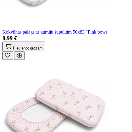
Kokvilnas palags ar gumiju šūpulītim 50x83 "Pink bows"
8,99 €
Pievienot grozam