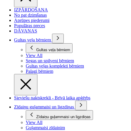
IZPĀRDOŠANA
No pat dzimšanas
Aprūpes piederumi
Populāras preces
DĀVANAS
Gultas veļa bērniem
Gultas veļa bērniem
View All
Segas un spilveni bērniem
Gultas veļas komplekti bērniem
Palagi bērniem
Sieviešu naktskrekli - Brīvā laika apģērbs
Zīdaiņu guļammaisi un ligzdiņas
Zīdaiņu guļammaisi un ligzdiņas
View All
Guļammaisi zīdainim