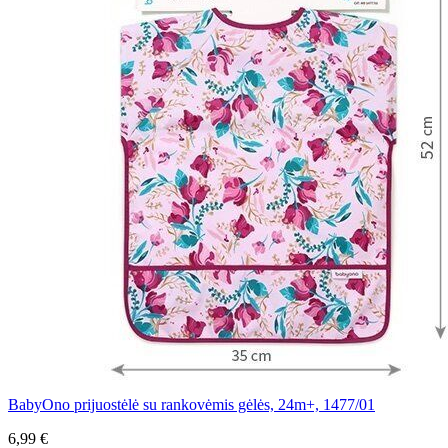
BabyOno prijuostėlė su rankovėmis gėlės, 24m+, 1477/01
6,99 €