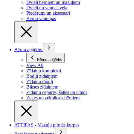
Dvieļi bērniem un mazuļiem
Dvieļi un vannas veļa
Piederumi un aksesuāri
Bērnu vanniņas
Bērnu apģērbs
Bērnu apģērbs
View All
Zīdaiņu komplekti
Bodiji zīdaiņiem
Zīdaiņu rāpuļi
Bikses zīdaiņiem
Zīdaiņu cepures, šalles un cimdi
Zeķes un zeķbikses bērniem
ATTIPAS - Mazuļu pirmās kurpes