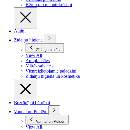
Bērnu rati un autokrēsliņi
Autiņi
Zīdaiņu higiēna
Zīdaiņu higiēna
View All
Autiņbiksītes
Mitrās salvetes
Vienreizlietojamie paladziņi
Zīdaiņu higiēna un kosmētika
Bezrūpīgai bērnībai
Vannai un Peldēm
Vannai un Peldēm
View All