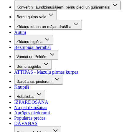
Konvertiņi jaundzimušajiem, bērnu pledi un guļammaisi
Bērnu gultas veļa
Zīdaiņu istaba un mājas drošība
Autiņi
Zīdaiņu higiēna
Bezrūpīgai bērnībai
Vannai un Peldēm
Bērnu apģērbs
ATTIPAS - Mazuļu pirmās kurpes
Barošanas piederumi
Knupīši
Rotaļlietas
IZPĀRDOŠANA
No pat dzimšanas
Aprūpes piederumi
Populāras preces
DĀVANAS