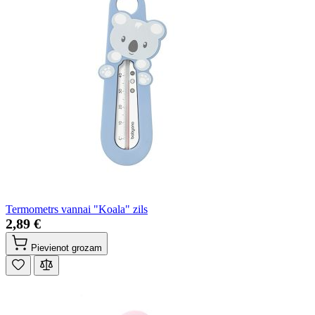
Termometrs vannai "Koala" zils
2,89 €
Pievienot grozam