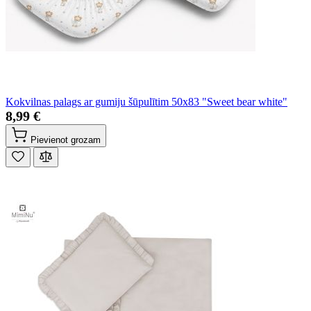
Kokvilnas palags ar gumiju šūpulītim 50x83 "Sweet bear white"
8,99 €
Pievienot grozam