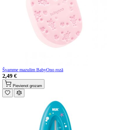
Švamme mazulim BabyOno rozā
2,49 €
Pievienot grozam