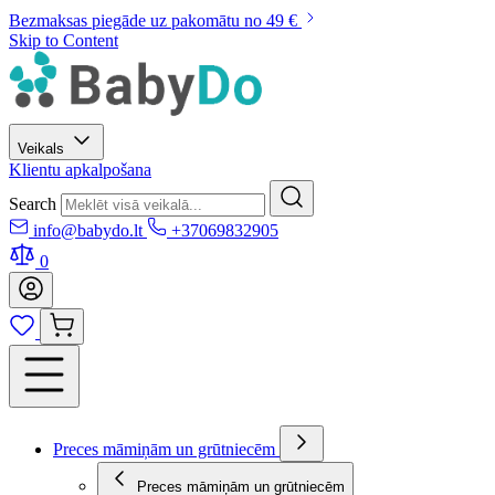
Bezmaksas piegāde uz pakomātu no 49 €
Skip to Content
Veikals
Klientu apkalpošana
Search
info@babydo.lt
+37069832905
0
Preces māmiņām un grūtniecēm
Preces māmiņām un grūtniecēm