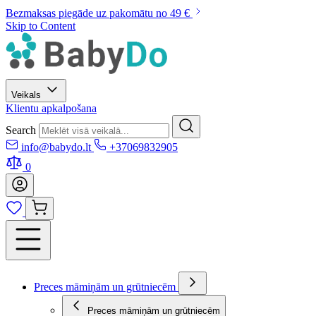
Bezmaksas piegāde uz pakomātu no 49 €
Skip to Content
Veikals
Klientu apkalpošana
Search
info@babydo.lt
+37069832905
0
Preces māmiņām un grūtniecēm
Preces māmiņām un grūtniecēm