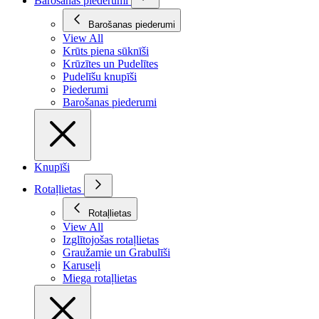
Barošanas piederumi
Barošanas piederumi
View All
Krūts piena sūknīši
Krūzītes un Pudelītes
Pudelīšu knupīši
Piederumi
Barošanas piederumi
Knupīši
Rotaļlietas
Rotaļlietas
View All
Izglītojošas rotaļlietas
Graužamie un Grabulīši
Karuseļi
Miega rotaļlietas