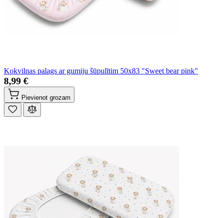
Kokvilnas palags ar gumiju šūpulītim 50x83 "Sweet bear pink"
8,99 €
Pievienot grozam