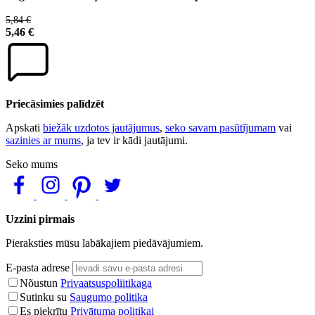
5,84 €
5,46 €
Priecāsimies palīdzēt
Apskati
biežāk uzdotos jautājumus
,
seko savam pasūtījumam
vai
sazinies ar mums
, ja tev ir kādi jautājumi.
Seko mums
Uzzini pirmais
Pieraksties mūsu labākajiem piedāvājumiem.
E-pasta adrese
Nõustun
Privaatsuspoliitikaga
Sutinku su
Saugumo politika
Es piekrītu
Privātuma politikai