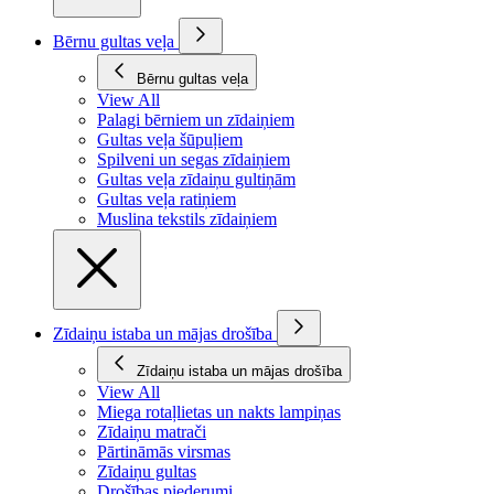
Bērnu gultas veļa
Bērnu gultas veļa
View All
Palagi bērniem un zīdaiņiem
Gultas veļa šūpuļiem
Spilveni un segas zīdaiņiem
Gultas veļa zīdaiņu gultiņām
Gultas veļa ratiņiem
Muslina tekstils zīdaiņiem
Zīdaiņu istaba un mājas drošība
Zīdaiņu istaba un mājas drošība
View All
Miega rotaļlietas un nakts lampiņas
Zīdaiņu matrači
Pārtināmās virsmas
Zīdaiņu gultas
Drošības piederumi