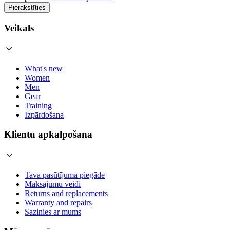
Pierakstīties
Veikals
What's new
Women
Men
Gear
Training
Izpārdošana
Klientu apkalpošana
Tava pasūtījuma piegāde
Maksājumu veidi
Returns and replacements
Warranty and repairs
Sazinies ar mums