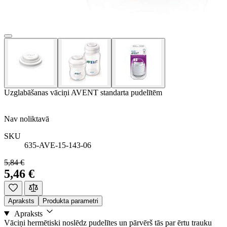
Uzglabāšanas vāciņi AVENT standarta pudelītēm
Nav noliktavā
SKU
635-AVE-15-143-06
5,84 €
5,46 €
Apraksts
Produkta parametri
Apraksts
Vāciņi hermētiski noslēdz pudelītes un pārvērš tās par ērtu trauku