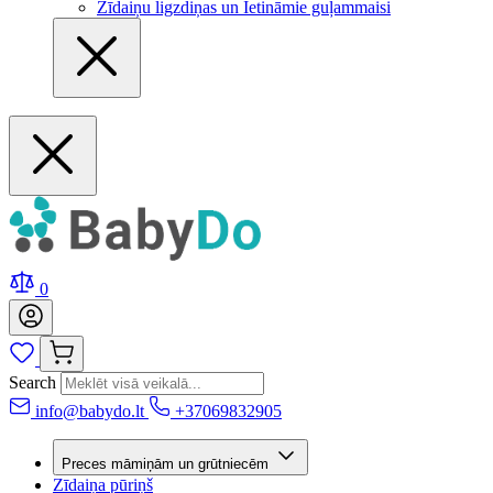
Zīdaiņu ligzdiņas un Ietināmie guļammaisi
0
Search
info@babydo.lt
+37069832905
Preces māmiņām un grūtniecēm
Zīdaiņa pūriņš