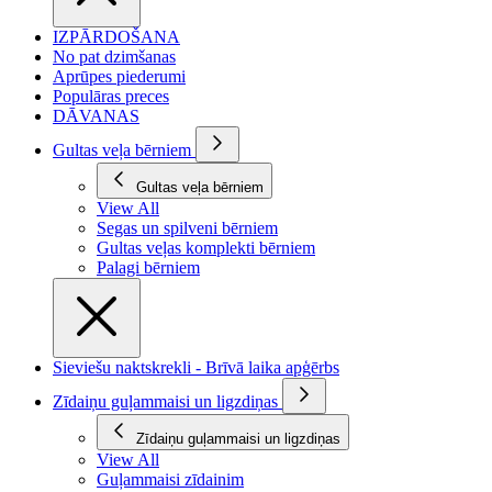
IZPĀRDOŠANA
No pat dzimšanas
Aprūpes piederumi
Populāras preces
DĀVANAS
Gultas veļa bērniem
Gultas veļa bērniem
View All
Segas un spilveni bērniem
Gultas veļas komplekti bērniem
Palagi bērniem
Sieviešu naktskrekli - Brīvā laika apģērbs
Zīdaiņu guļammaisi un ligzdiņas
Zīdaiņu guļammaisi un ligzdiņas
View All
Guļammaisi zīdainim