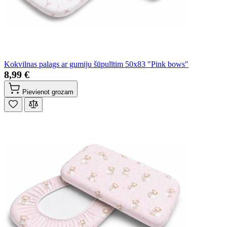
Kokvilnas palags ar gumiju šūpulītim 50x83 "Pink bows"
8,99 €
Pievienot grozam