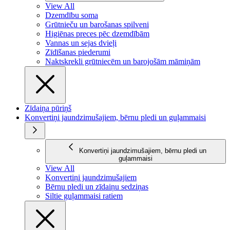
View All
Dzemdību soma
Grūtnieču un barošanas spilveni
Higiēnas preces pēc dzemdībām
Vannas un sejas dvieļi
Zīdīšanas piederumi
Naktskrekli grūtniecēm un barojošām māmiņām
Zīdaiņa pūriņš
Konvertiņi jaundzimušajiem, bērnu pledi un guļammaisi
Konvertiņi jaundzimušajiem, bērnu pledi un
guļammaisi
View All
Konvertiņi jaundzimušajiem
Bērnu pledi un zīdaiņu sedziņas
Siltie guļammaisi ratiem