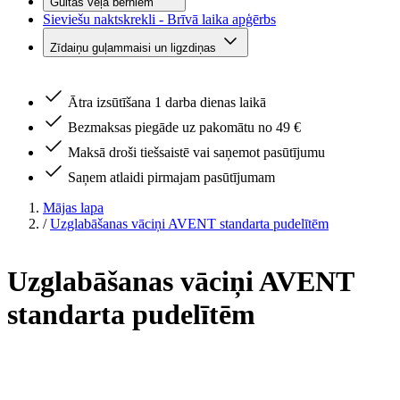
Gultas veļa bērniem
Sieviešu naktskrekli - Brīvā laika apģērbs
Zīdaiņu guļammaisi un ligzdiņas
Ātra izsūtīšana 1 darba dienas laikā
Bezmaksas piegāde uz pakomātu no 49 €
Maksā droši tiešsaistē vai saņemot pasūtījumu
Saņem atlaidi pirmajam pasūtījumam
Mājas lapa
/
Uzglabāšanas vāciņi AVENT standarta pudelītēm
Uzglabāšanas vāciņi AVENT
standarta pudelītēm