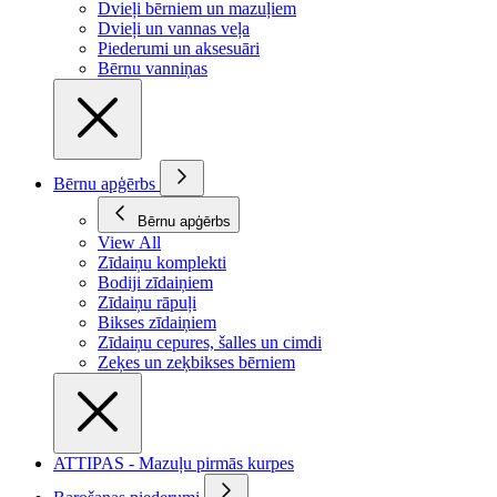
Dvieļi bērniem un mazuļiem
Dvieļi un vannas veļa
Piederumi un aksesuāri
Bērnu vanniņas
Bērnu apģērbs
Bērnu apģērbs
View All
Zīdaiņu komplekti
Bodiji zīdaiņiem
Zīdaiņu rāpuļi
Bikses zīdaiņiem
Zīdaiņu cepures, šalles un cimdi
Zeķes un zeķbikses bērniem
ATTIPAS - Mazuļu pirmās kurpes