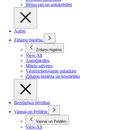
Bērnu rati un autokrēsliņi
Autiņi
Zīdaiņu higiēna
Zīdaiņu higiēna
View All
Autiņbiksītes
Mitrās salvetes
Vienreizlietojamie paladziņi
Zīdaiņu higiēna un kosmētika
Bezrūpīgai bērnībai
Vannai un Peldēm
Vannai un Peldēm
View All