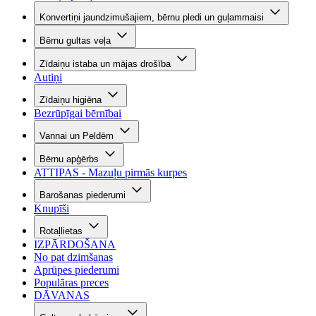
Konvertiņi jaundzimušajiem, bērnu pledi un guļammaisi
Bērnu gultas veļa
Zīdaiņu istaba un mājas drošība
Autiņi
Zīdaiņu higiēna
Bezrūpīgai bērnībai
Vannai un Peldēm
Bērnu apģērbs
ATTIPAS - Mazuļu pirmās kurpes
Barošanas piederumi
Knupīši
Rotaļlietas
IZPĀRDOŠANA
No pat dzimšanas
Aprūpes piederumi
Populāras preces
DĀVANAS