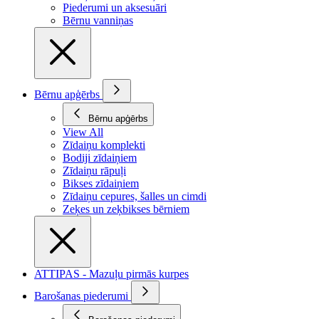
Piederumi un aksesuāri
Bērnu vanniņas
Bērnu apģērbs
Bērnu apģērbs
View All
Zīdaiņu komplekti
Bodiji zīdaiņiem
Zīdaiņu rāpuļi
Bikses zīdaiņiem
Zīdaiņu cepures, šalles un cimdi
Zeķes un zeķbikses bērniem
ATTIPAS - Mazuļu pirmās kurpes
Barošanas piederumi