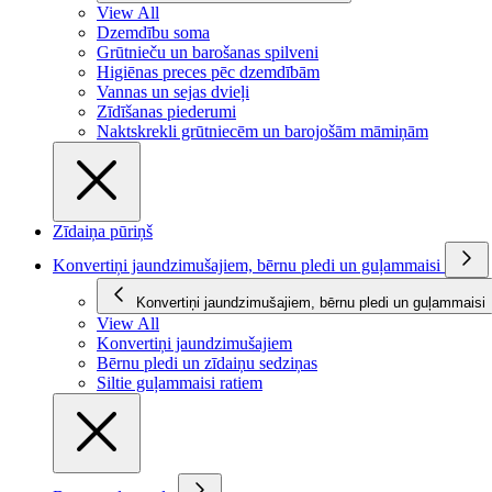
View All
Dzemdību soma
Grūtnieču un barošanas spilveni
Higiēnas preces pēc dzemdībām
Vannas un sejas dvieļi
Zīdīšanas piederumi
Naktskrekli grūtniecēm un barojošām māmiņām
Zīdaiņa pūriņš
Konvertiņi jaundzimušajiem, bērnu pledi un guļammaisi
Konvertiņi jaundzimušajiem, bērnu pledi un guļammaisi
View All
Konvertiņi jaundzimušajiem
Bērnu pledi un zīdaiņu sedziņas
Siltie guļammaisi ratiem