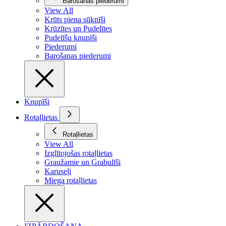
Barošanas piederumi
View All
Krūts piena sūknīši
Krūzītes un Pudelītes
Pudelīšu knupīši
Piederumi
Barošanas piederumi
Knupīši
Rotaļlietas
Rotaļlietas
View All
Izglītojošas rotaļlietas
Graužamie un Grabulīši
Karuseļi
Miega rotaļlietas