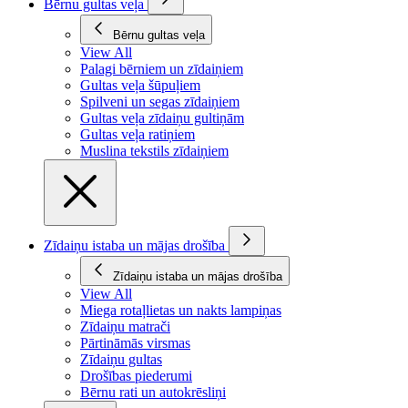
Bērnu gultas veļa
Bērnu gultas veļa
View All
Palagi bērniem un zīdaiņiem
Gultas veļa šūpuļiem
Spilveni un segas zīdaiņiem
Gultas veļa zīdaiņu gultiņām
Gultas veļa ratiņiem
Muslina tekstils zīdaiņiem
Zīdaiņu istaba un mājas drošība
Zīdaiņu istaba un mājas drošība
View All
Miega rotaļlietas un nakts lampiņas
Zīdaiņu matrači
Pārtināmās virsmas
Zīdaiņu gultas
Drošības piederumi
Bērnu rati un autokrēsliņi