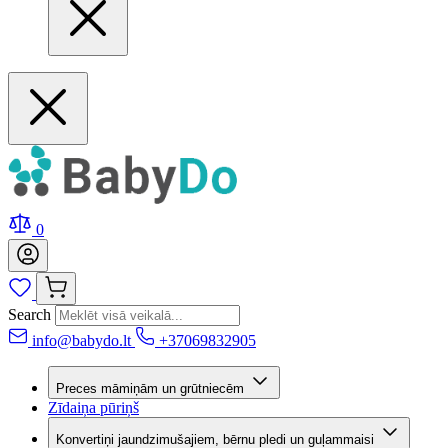
0
Search
info@babydo.lt
+37069832905
Preces māmiņām un grūtniecēm
Zīdaiņa pūriņš
Konvertiņi jaundzimušajiem, bērnu pledi un guļammaisi