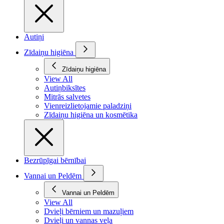
Autiņi
Zīdaiņu higiēna
Zīdaiņu higiēna
View All
Autiņbiksītes
Mitrās salvetes
Vienreizlietojamie paladziņi
Zīdaiņu higiēna un kosmētika
Bezrūpīgai bērnībai
Vannai un Peldēm
Vannai un Peldēm
View All
Dvieļi bērniem un mazuļiem
Dvieļi un vannas veļa