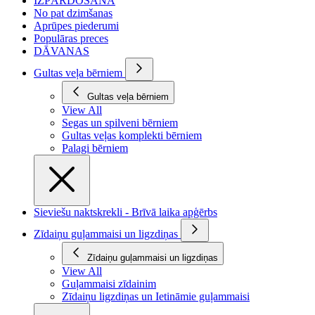
IZPĀRDOŠANA
No pat dzimšanas
Aprūpes piederumi
Populāras preces
DĀVANAS
Gultas veļa bērniem
Gultas veļa bērniem
View All
Segas un spilveni bērniem
Gultas veļas komplekti bērniem
Palagi bērniem
Sieviešu naktskrekli - Brīvā laika apģērbs
Zīdaiņu guļammaisi un ligzdiņas
Zīdaiņu guļammaisi un ligzdiņas
View All
Guļammaisi zīdainim
Zīdaiņu ligzdiņas un Ietināmie guļammaisi