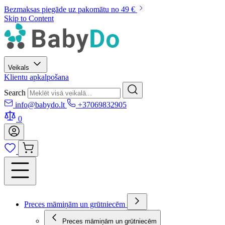
Bezmaksas piegāde uz pakomātu no 49 €
Skip to Content
Veikals
Klientu apkalpošana
Search
info@babydo.lt
+37069832905
0
Preces māmiņām un grūtniecēm
Preces māmiņām un grūtniecēm