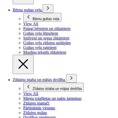
Bērnu gultas veļa
Bērnu gultas veļa
View All
Palagi bērniem un zīdaiņiem
Gultas veļa šūpuļiem
Spilveni un segas zīdaiņiem
Gultas veļa zīdaiņu gultiņām
Gultas veļa ratiņiem
Muslina tekstils zīdaiņiem
Zīdaiņu istaba un mājas drošība
Zīdaiņu istaba un mājas drošība
View All
Miega rotaļlietas un nakts lampiņas
Zīdaiņu matrači
Pārtināmās virsmas
Zīdaiņu gultas
Drošības piederumi