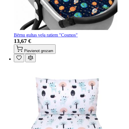
Bērnu gultas veļa ratiem "Cosmos"
13,67 €
Pievienot grozam