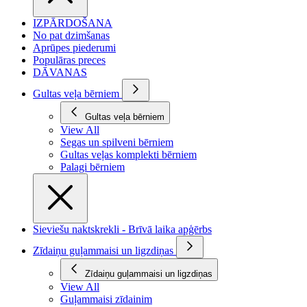
IZPĀRDOŠANA
No pat dzimšanas
Aprūpes piederumi
Populāras preces
DĀVANAS
Gultas veļa bērniem
Gultas veļa bērniem
View All
Segas un spilveni bērniem
Gultas veļas komplekti bērniem
Palagi bērniem
Sieviešu naktskrekli - Brīvā laika apģērbs
Zīdaiņu guļammaisi un ligzdiņas
Zīdaiņu guļammaisi un ligzdiņas
View All
Guļammaisi zīdainim