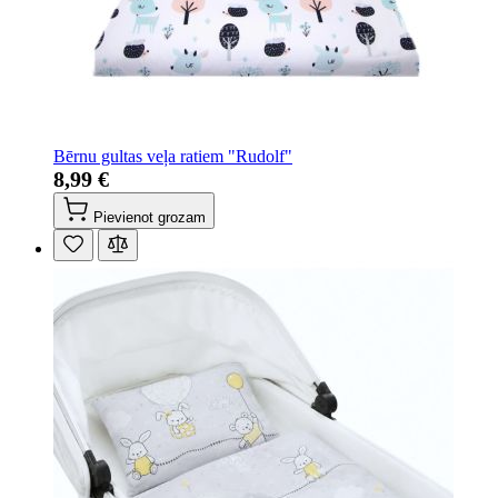
Bērnu gultas veļa ratiem "Rudolf"
8,99 €
Pievienot grozam