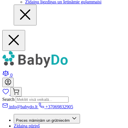
Zīdaiņu ligzdiņas un Ietināmie guļammaisi
0
Search
info@babydo.lt
+37069832905
Preces māmiņām un grūtniecēm
Zīdaiņa pūriņš