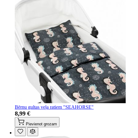
Bērnu gultas veļa ratiem "SEAHORSE"
8,99 €
Pievienot grozam