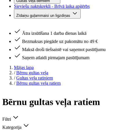
Gultas veļa bērniem
Sieviešu naktskrekli - Brīvā laika apģērbs
Zīdaiņu guļammaisi un ligzdiņas
Ātra izsūtīšana 1 darba dienas laikā
Bezmaksas piegāde uz pakomātu no 49 €
Maksā droši tiešsaistē vai saņemot pasūtījumu
Saņem atlaidi pirmajam pasūtījumam
Mājas lapa
/
Bērnu gultas veļa
/
Gultas veļa ratiņiem
/
Bērnu gultas veļa ratiem
Bērnu gultas veļa ratiem
Filtri
Kategorija