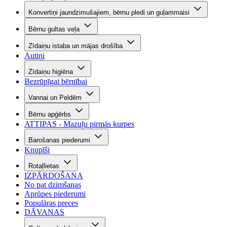
Konvertiņi jaundzimušajiem, bērnu pledi un guļammaisi
Bērnu gultas veļa
Zīdaiņu istaba un mājas drošība
Autiņi
Zīdaiņu higiēna
Bezrūpīgai bērnībai
Vannai un Peldēm
Bērnu apģērbs
ATTIPAS - Mazuļu pirmās kurpes
Barošanas piederumi
Knupīši
Rotaļlietas
IZPĀRDOŠANA
No pat dzimšanas
Aprūpes piederumi
Populāras preces
DĀVANAS