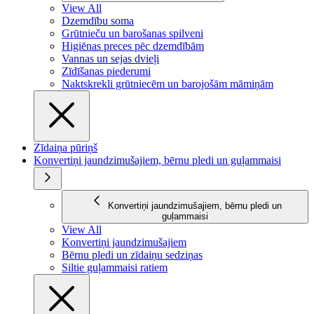
View All
Dzemdību soma
Grūtnieču un barošanas spilveni
Higiēnas preces pēc dzemdībām
Vannas un sejas dvieļi
Zīdīšanas piederumi
Naktskrekli grūtniecēm un barojošām māmiņām
Zīdaiņa pūriņš
Konvertiņi jaundzimušajiem, bērnu pledi un guļammaisi
Konvertiņi jaundzimušajiem, bērnu pledi un
guļammaisi
View All
Konvertiņi jaundzimušajiem
Bērnu pledi un zīdaiņu sedziņas
Siltie guļammaisi ratiem