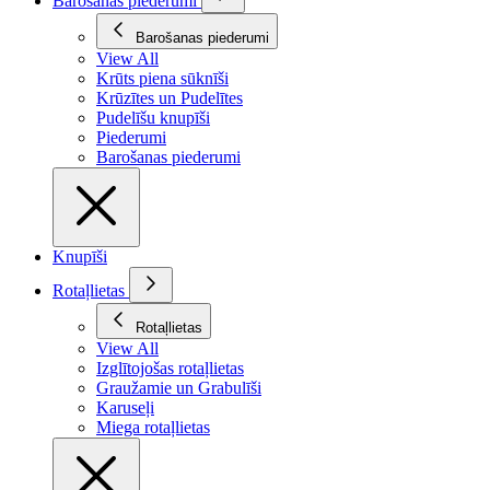
Barošanas piederumi
Barošanas piederumi
View All
Krūts piena sūknīši
Krūzītes un Pudelītes
Pudelīšu knupīši
Piederumi
Barošanas piederumi
Knupīši
Rotaļlietas
Rotaļlietas
View All
Izglītojošas rotaļlietas
Graužamie un Grabulīši
Karuseļi
Miega rotaļlietas