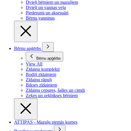
Dvieļi bērniem un mazuļiem
Dvieļi un vannas veļa
Piederumi un aksesuāri
Bērnu vanniņas
Bērnu apģērbs
Bērnu apģērbs
View All
Zīdaiņu komplekti
Bodiji zīdaiņiem
Zīdaiņu rāpuļi
Bikses zīdaiņiem
Zīdaiņu cepures, šalles un cimdi
Zeķes un zeķbikses bērniem
ATTIPAS - Mazuļu pirmās kurpes