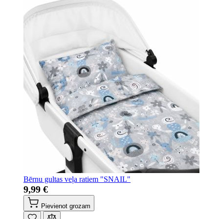
Bērnu gultas veļa ratiem "SNAIL"
9,99 €
Pievienot grozam