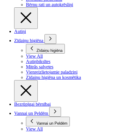
Bērnu rati un autokrēsliņi
Autiņi
Zīdaiņu higiēna
Zīdaiņu higiēna
View All
Autiņbiksītes
Mitrās salvetes
Vienreizlietojamie paladziņi
Zīdaiņu higiēna un kosmētika
Bezrūpīgai bērnībai
Vannai un Peldēm
Vannai un Peldēm
View All