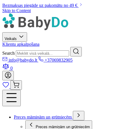
Bezmaksas piegāde uz pakomātu no 49 €
Skip to Content
Veikals
Klientu apkalpošana
Search
info@babydo.lt
+37069832905
0
Preces māmiņām un grūtniecēm
Preces māmiņām un grūtniecēm