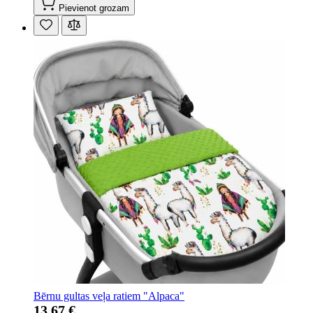
Pievienot grozam
Bērnu gultas veļa ratiem "Alpaca"
13,67 €