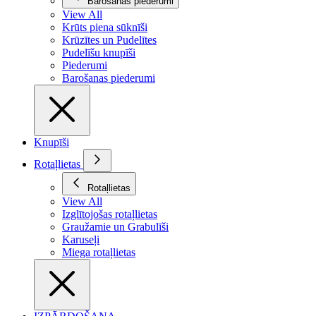
Barošanas piederumi
View All
Krūts piena sūknīši
Krūzītes un Pudelītes
Pudelīšu knupīši
Piederumi
Barošanas piederumi
Knupīši
Rotaļlietas
Rotaļlietas
View All
Izglītojošas rotaļlietas
Graužamie un Grabulīši
Karuseļi
Miega rotaļlietas