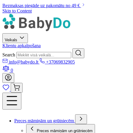
Bezmaksas piegāde uz pakomātu no 49 €
Skip to Content
Veikals
Klientu apkalpošana
Search
info@babydo.lt
+37069832905
0
Preces māmiņām un grūtniecēm
Preces māmiņām un grūtniecēm