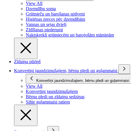
View All
Dzemdību soma
Grūtnieču un barošanas spilveni
Higiēnas preces pēc dzemdībām
Vannas un sejas dvieļi
Zīdīšanas piederumi
Naktskrekli grūtniecēm un barojošām māmiņām
Zīdaiņa pūriņš
Konvertiņi jaundzimušajiem, bērnu pledi un guļammaisi
Konvertiņi jaundzimušajiem, bērnu pledi un guļammaisi
View All
Konvertiņi jaundzimušajiem
Bērnu pledi un zīdaiņu sedziņas
Siltie guļammaisi ratiem