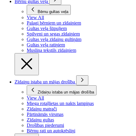
Bērnu gultas veļa
Bērnu gultas veļa
View All
Palagi bērniem un zīdaiņiem
Gultas veļa šūpuļiem
Spilveni un segas zīdaiņiem
Gultas veļa zīdaiņu gultiņām
Gultas veļa ratiņiem
Muslina tekstils zīdaiņiem
Zīdaiņu istaba un mājas drošība
Zīdaiņu istaba un mājas drošība
View All
Miega rotaļlietas un nakts lampiņas
Zīdaiņu matrači
Pārtināmās virsmas
Zīdaiņu gultas
Drošības piederumi
Bērnu rati un autokrēsliņi