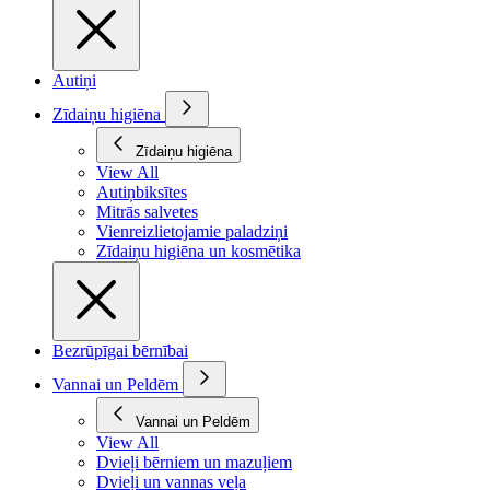
Autiņi
Zīdaiņu higiēna
Zīdaiņu higiēna
View All
Autiņbiksītes
Mitrās salvetes
Vienreizlietojamie paladziņi
Zīdaiņu higiēna un kosmētika
Bezrūpīgai bērnībai
Vannai un Peldēm
Vannai un Peldēm
View All
Dvieļi bērniem un mazuļiem
Dvieļi un vannas veļa