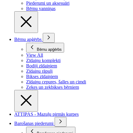
Piederumi un aksesuāri
Bērnu vanniņas
Bērnu apģērbs
Bērnu apģērbs
View All
Zīdaiņu komplekti
Bodiji zīdaiņiem
Zīdaiņu rāpuļi
Bikses zīdaiņiem
Zīdaiņu cepures, šalles un cimdi
Zeķes un zeķbikses bērniem
ATTIPAS - Mazuļu pirmās kurpes
Barošanas piederumi