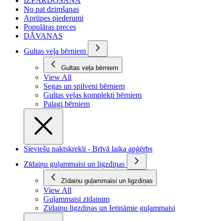
IZPĀRDOŠANA
No pat dzimšanas
Aprūpes piederumi
Populāras preces
DĀVANAS
Gultas veļa bērniem
Gultas veļa bērniem
View All
Segas un spilveni bērniem
Gultas veļas komplekti bērniem
Palagi bērniem
Sieviešu naktskrekli - Brīvā laika apģērbs
Zīdaiņu guļammaisi un ligzdiņas
Zīdaiņu guļammaisi un ligzdiņas
View All
Guļammaisi zīdainim
Zīdaiņu ligzdiņas un Ietināmie guļammaisi