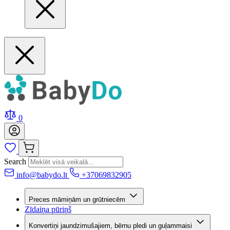
0
Search
info@babydo.lt
+37069832905
Preces māmiņām un grūtniecēm
Zīdaiņa pūriņš
Konvertiņi jaundzimušajiem, bērnu pledi un guļammaisi