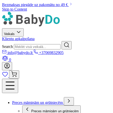
Bezmaksas piegāde uz pakomātu no 49 €
Skip to Content
Veikals
Klientu apkalpošana
Search
info@babydo.lt
+37069832905
0
Preces māmiņām un grūtniecēm
Preces māmiņām un grūtniecēm