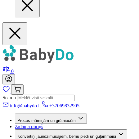
0
Search
info@babydo.lt
+37069832905
Preces māmiņām un grūtniecēm
Zīdaiņa pūriņš
Konvertiņi jaundzimušajiem, bērnu pledi un guļammaisi