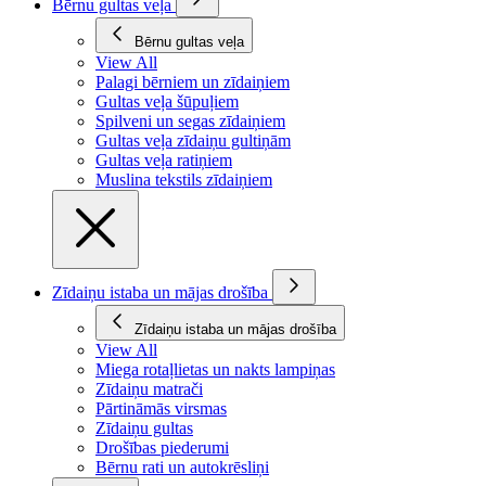
Bērnu gultas veļa
Bērnu gultas veļa
View All
Palagi bērniem un zīdaiņiem
Gultas veļa šūpuļiem
Spilveni un segas zīdaiņiem
Gultas veļa zīdaiņu gultiņām
Gultas veļa ratiņiem
Muslina tekstils zīdaiņiem
Zīdaiņu istaba un mājas drošība
Zīdaiņu istaba un mājas drošība
View All
Miega rotaļlietas un nakts lampiņas
Zīdaiņu matrači
Pārtināmās virsmas
Zīdaiņu gultas
Drošības piederumi
Bērnu rati un autokrēsliņi