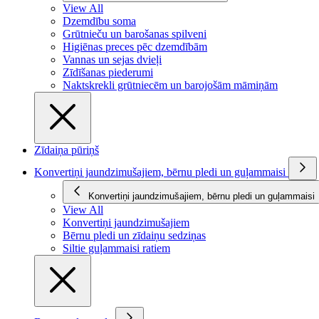
View All
Dzemdību soma
Grūtnieču un barošanas spilveni
Higiēnas preces pēc dzemdībām
Vannas un sejas dvieļi
Zīdīšanas piederumi
Naktskrekli grūtniecēm un barojošām māmiņām
Zīdaiņa pūriņš
Konvertiņi jaundzimušajiem, bērnu pledi un guļammaisi
Konvertiņi jaundzimušajiem, bērnu pledi un guļammaisi
View All
Konvertiņi jaundzimušajiem
Bērnu pledi un zīdaiņu sedziņas
Siltie guļammaisi ratiem