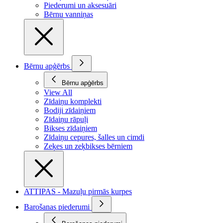
Piederumi un aksesuāri
Bērnu vanniņas
Bērnu apģērbs
Bērnu apģērbs
View All
Zīdaiņu komplekti
Bodiji zīdaiņiem
Zīdaiņu rāpuļi
Bikses zīdaiņiem
Zīdaiņu cepures, šalles un cimdi
Zeķes un zeķbikses bērniem
ATTIPAS - Mazuļu pirmās kurpes
Barošanas piederumi