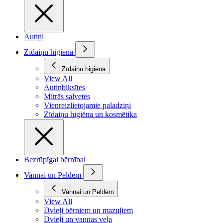
Autiņi
Zīdaiņu higiēna
Zīdaiņu higiēna
View All
Autiņbiksītes
Mitrās salvetes
Vienreizlietojamie paladziņi
Zīdaiņu higiēna un kosmētika
Bezrūpīgai bērnībai
Vannai un Peldēm
Vannai un Peldēm
View All
Dvieļi bērniem un mazuļiem
Dvieļi un vannas veļa