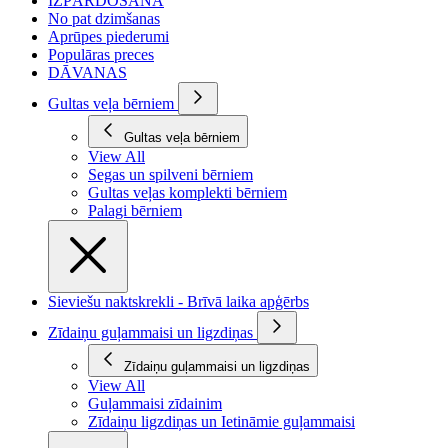
IZPĀRDOŠANA
No pat dzimšanas
Aprūpes piederumi
Populāras preces
DĀVANAS
Gultas veļa bērniem
Gultas veļa bērniem
View All
Segas un spilveni bērniem
Gultas veļas komplekti bērniem
Palagi bērniem
Sieviešu naktskrekli - Brīvā laika apģērbs
Zīdaiņu guļammaisi un ligzdiņas
Zīdaiņu guļammaisi un ligzdiņas
View All
Guļammaisi zīdainim
Zīdaiņu ligzdiņas un Ietināmie guļammaisi