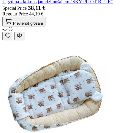
Ligzdiņa - kokons jaundzimušajiem "SKY PILOT BLUE"
38,11 €
Special Price
Regular Price
44,10 €
Pievienot grozam
-14%