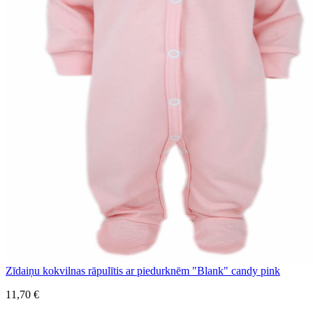
Zīdaiņu kokvilnas rāpulītis ar piedurknēm "Blank" candy pink
11,70 €