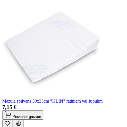
Mazuļa spilvens 30x38cm "KLIN" ratiņiem vai šūpulim
7,15 €
Pievienot grozam