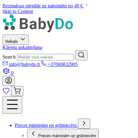
Bezmaksas piegāde uz pakomātu no 49 €
Skip to Content
Veikals
Klientu apkalpošana
Search
info@babydo.lt
+37069832905
0
Preces māmiņām un grūtniecēm
Preces māmiņām un grūtniecēm