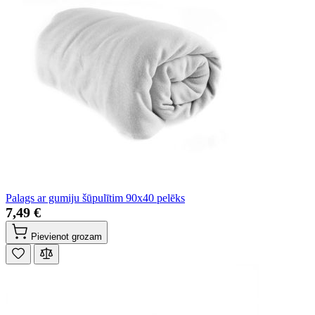
Palags ar gumiju šūpulītim 90x40 pelēks
7,49 €
Pievienot grozam