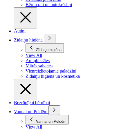
Bērnu rati un autokrēsliņi
Autiņi
Zīdaiņu higiēna
Zīdaiņu higiēna
View All
Autiņbiksītes
Mitrās salvetes
Vienreizlietojamie paladziņi
Zīdaiņu higiēna un kosmētika
Bezrūpīgai bērnībai
Vannai un Peldēm
Vannai un Peldēm
View All