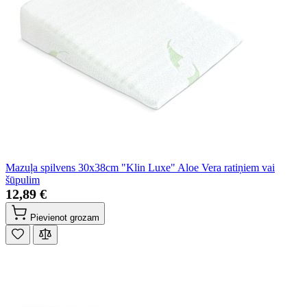
Mazuļa spilvens 30x38cm "Klin Luxe" Aloe Vera ratiņiem vai
šūpulim
12,89 €
Pievienot grozam