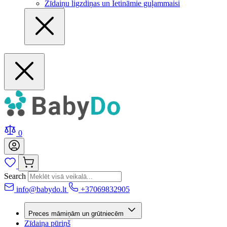
Zīdaiņu ligzdiņas un Ietināmie guļammaisi
0
Search
info@babydo.lt
+37069832905
Preces māmiņām un grūtniecēm
Zīdaiņa pūriņš