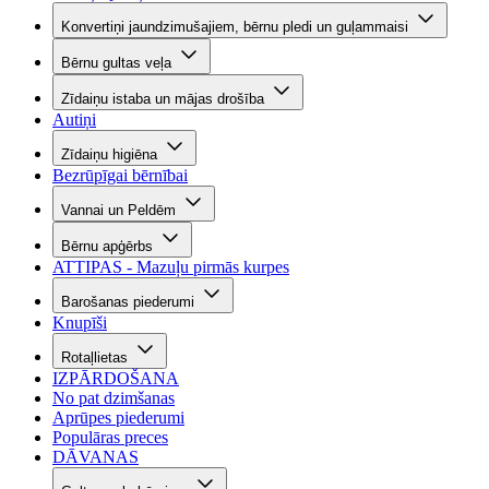
Konvertiņi jaundzimušajiem, bērnu pledi un guļammaisi
Bērnu gultas veļa
Zīdaiņu istaba un mājas drošība
Autiņi
Zīdaiņu higiēna
Bezrūpīgai bērnībai
Vannai un Peldēm
Bērnu apģērbs
ATTIPAS - Mazuļu pirmās kurpes
Barošanas piederumi
Knupīši
Rotaļlietas
IZPĀRDOŠANA
No pat dzimšanas
Aprūpes piederumi
Populāras preces
DĀVANAS