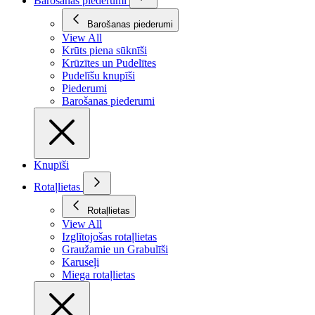
Barošanas piederumi
Barošanas piederumi
View All
Krūts piena sūknīši
Krūzītes un Pudelītes
Pudelīšu knupīši
Piederumi
Barošanas piederumi
Knupīši
Rotaļlietas
Rotaļlietas
View All
Izglītojošas rotaļlietas
Graužamie un Grabulīši
Karuseļi
Miega rotaļlietas