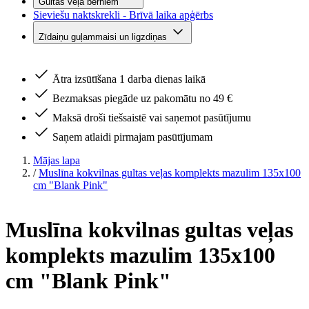
Gultas veļa bērniem
Sieviešu naktskrekli - Brīvā laika apģērbs
Zīdaiņu guļammaisi un ligzdiņas
Ātra izsūtīšana 1 darba dienas laikā
Bezmaksas piegāde uz pakomātu no 49 €
Maksā droši tiešsaistē vai saņemot pasūtījumu
Saņem atlaidi pirmajam pasūtījumam
Mājas lapa
/
Muslīna kokvilnas gultas veļas komplekts mazulim 135x100
cm "Blank Pink"
Muslīna kokvilnas gultas veļas
komplekts mazulim 135x100
cm "Blank Pink"