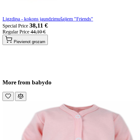
Ligzdiņa - kokons jaundzimušajiem "Friends"
38,11 €
Special Price
Regular Price
44,10 €
Pievienot grozam
More from babydo