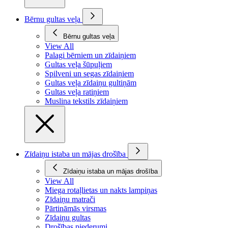
Bērnu gultas veļa
Bērnu gultas veļa
View All
Palagi bērniem un zīdaiņiem
Gultas veļa šūpuļiem
Spilveni un segas zīdaiņiem
Gultas veļa zīdaiņu gultiņām
Gultas veļa ratiņiem
Muslina tekstils zīdaiņiem
Zīdaiņu istaba un mājas drošība
Zīdaiņu istaba un mājas drošība
View All
Miega rotaļlietas un nakts lampiņas
Zīdaiņu matrači
Pārtināmās virsmas
Zīdaiņu gultas
Drošības piederumi