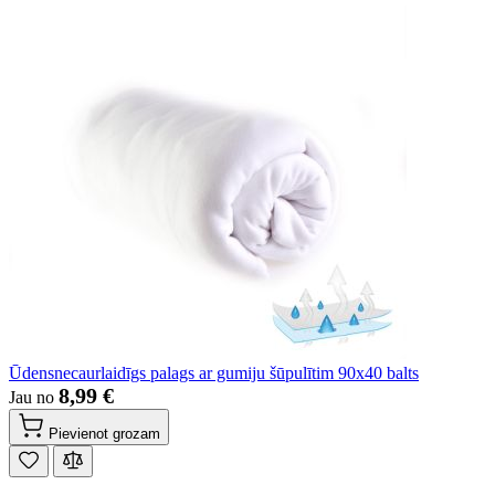
Ūdensnecaurlaidīgs palags ar gumiju šūpulītim 90x40 balts
8,99 €
Jau no
Pievienot grozam