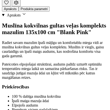
Apraksts
Produkta parametri
Apraksts
Muslīna kokvilnas gultas veļas komplekts
mazulim 135x100 cm "Blank Pink"
Radiet savam mazulim īpaši mājīgu un komfortablu miega vidi ar
muslīna kokvilnas gultas veļas komplektu. Muslīns ir viegls, gaisu
caurlaidīgs un īpaši maigs audums, kas nodrošina komfortu visa
gada garumā.
Pateicoties elpojošajai struktūrai, audums palīdz uzturēt optimālu
temperatūru miega laikā un samazina pārkaršanas risku. Tas ir
saudzīgs jutīgai mazuļa ādai un kļūst vēl mīkstāks pēc katras
mazgāšanas reizes.
Priekšrocības
100 % dabīga muslīna kokvilna
Īpaši maiga mazuļa ādai
Elpojošs audums
Piemērots visiem gadalaikiem