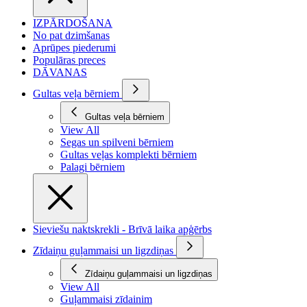
IZPĀRDOŠANA
No pat dzimšanas
Aprūpes piederumi
Populāras preces
DĀVANAS
Gultas veļa bērniem
Gultas veļa bērniem
View All
Segas un spilveni bērniem
Gultas veļas komplekti bērniem
Palagi bērniem
Sieviešu naktskrekli - Brīvā laika apģērbs
Zīdaiņu guļammaisi un ligzdiņas
Zīdaiņu guļammaisi un ligzdiņas
View All
Guļammaisi zīdainim