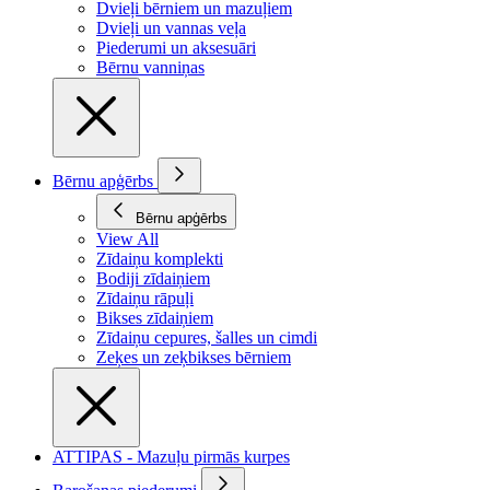
Dvieļi bērniem un mazuļiem
Dvieļi un vannas veļa
Piederumi un aksesuāri
Bērnu vanniņas
Bērnu apģērbs
Bērnu apģērbs
View All
Zīdaiņu komplekti
Bodiji zīdaiņiem
Zīdaiņu rāpuļi
Bikses zīdaiņiem
Zīdaiņu cepures, šalles un cimdi
Zeķes un zeķbikses bērniem
ATTIPAS - Mazuļu pirmās kurpes