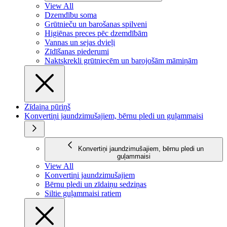
View All
Dzemdību soma
Grūtnieču un barošanas spilveni
Higiēnas preces pēc dzemdībām
Vannas un sejas dvieļi
Zīdīšanas piederumi
Naktskrekli grūtniecēm un barojošām māmiņām
Zīdaiņa pūriņš
Konvertiņi jaundzimušajiem, bērnu pledi un guļammaisi
Konvertiņi jaundzimušajiem, bērnu pledi un
guļammaisi
View All
Konvertiņi jaundzimušajiem
Bērnu pledi un zīdaiņu sedziņas
Siltie guļammaisi ratiem