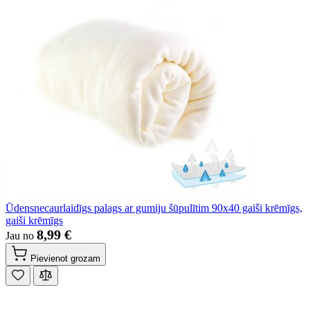
Ūdensnecaurlaidīgs palags ar gumiju šūpulītim 90x40 gaiši krēmīgs,
gaiši krēmīgs
8,99 €
Jau no
Pievienot grozam