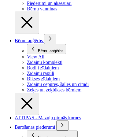
Piederumi un aksesuāri
Bērnu vanniņas
Bērnu apģērbs
Bērnu apģērbs
View All
Zīdaiņu komplekti
Bodiji zīdaiņiem
Zīdaiņu rāpuļi
Bikses zīdaiņiem
Zīdaiņu cepures, šalles un cimdi
Zeķes un zeķbikses bērniem
ATTIPAS - Mazuļu pirmās kurpes
Barošanas piederumi