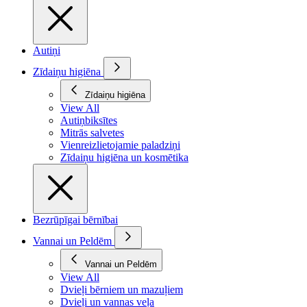
Autiņi
Zīdaiņu higiēna
Zīdaiņu higiēna
View All
Autiņbiksītes
Mitrās salvetes
Vienreizlietojamie paladziņi
Zīdaiņu higiēna un kosmētika
Bezrūpīgai bērnībai
Vannai un Peldēm
Vannai un Peldēm
View All
Dvieļi bērniem un mazuļiem
Dvieļi un vannas veļa