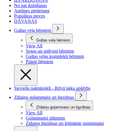
IZPĀRDOŠANA
No pat dzimšanas
Aprūpes piederumi
Populāras preces
DĀVANAS
Gultas veļa bērniem
Gultas veļa bērniem
View All
Segas un spilveni bērniem
Gultas veļas komplekti bērniem
Palagi bērniem
Sieviešu naktskrekli - Brīvā laika apģērbs
Zīdaiņu guļammaisi un ligzdiņas
Zīdaiņu guļammaisi un ligzdiņas
View All
Guļammaisi zīdainim
Zīdaiņu ligzdiņas un Ietināmie guļammaisi