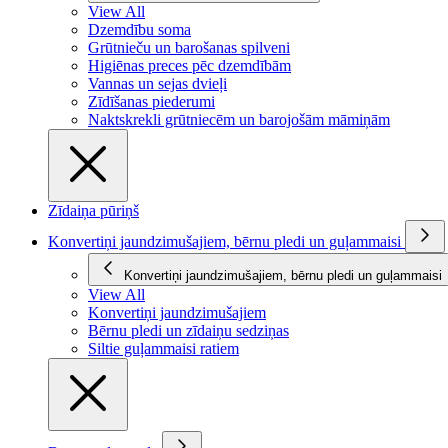
View All
Dzemdību soma
Grūtnieču un barošanas spilveni
Higiēnas preces pēc dzemdībām
Vannas un sejas dvieļi
Zīdīšanas piederumi
Naktskrekli grūtniecēm un barojošām māmiņām
Zīdaiņa pūriņš
Konvertiņi jaundzimušajiem, bērnu pledi un guļammaisi
Konvertiņi jaundzimušajiem, bērnu pledi un guļammaisi
View All
Konvertiņi jaundzimušajiem
Bērnu pledi un zīdaiņu sedziņas
Siltie guļammaisi ratiem