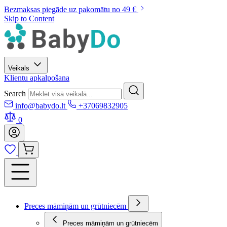
Bezmaksas piegāde uz pakomātu no 49 €
Skip to Content
Veikals
Klientu apkalpošana
Search
info@babydo.lt
+37069832905
0
Preces māmiņām un grūtniecēm
Preces māmiņām un grūtniecēm