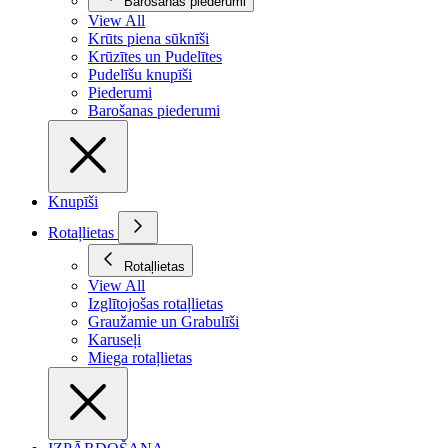
Barošanas piederumi
View All
Krūts piena sūknīši
Krūzītes un Pudelītes
Pudelīšu knupīši
Piederumi
Barošanas piederumi
Knupīši
Rotaļlietas
Rotaļlietas
View All
Izglītojošas rotaļlietas
Graužamie un Grabulīši
Karuseļi
Miega rotaļlietas