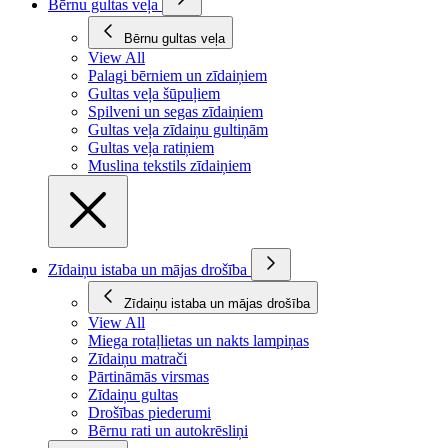
Bērnu gultas veļa
Bērnu gultas veļa
View All
Palagi bērniem un zīdaiņiem
Gultas veļa šūpuļiem
Spilveni un segas zīdaiņiem
Gultas veļa zīdaiņu gultiņām
Gultas veļa ratiņiem
Muslina tekstils zīdaiņiem
Zīdaiņu istaba un mājas drošība
Zīdaiņu istaba un mājas drošība
View All
Miega rotaļlietas un nakts lampiņas
Zīdaiņu matrači
Pārtināmās virsmas
Zīdaiņu gultas
Drošības piederumi
Bērnu rati un autokrēsliņi