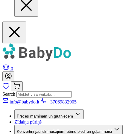
0
Search
info@babydo.lt
+37069832905
Preces māmiņām un grūtniecēm
Zīdaiņa pūriņš
Konvertiņi jaundzimušajiem, bērnu pledi un guļammaisi