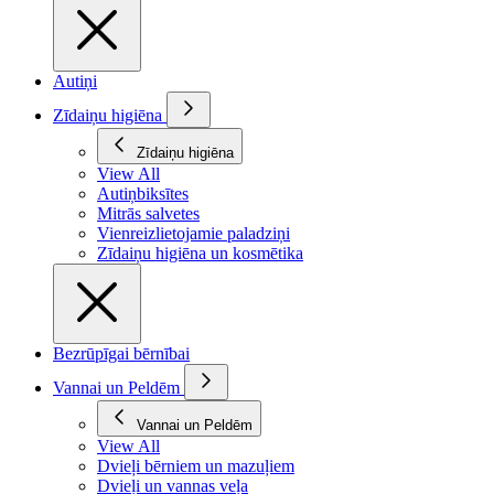
Autiņi
Zīdaiņu higiēna
Zīdaiņu higiēna
View All
Autiņbiksītes
Mitrās salvetes
Vienreizlietojamie paladziņi
Zīdaiņu higiēna un kosmētika
Bezrūpīgai bērnībai
Vannai un Peldēm
Vannai un Peldēm
View All
Dvieļi bērniem un mazuļiem
Dvieļi un vannas veļa