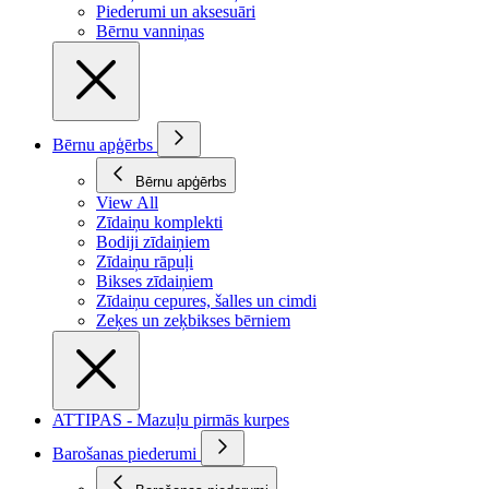
Piederumi un aksesuāri
Bērnu vanniņas
Bērnu apģērbs
Bērnu apģērbs
View All
Zīdaiņu komplekti
Bodiji zīdaiņiem
Zīdaiņu rāpuļi
Bikses zīdaiņiem
Zīdaiņu cepures, šalles un cimdi
Zeķes un zeķbikses bērniem
ATTIPAS - Mazuļu pirmās kurpes
Barošanas piederumi