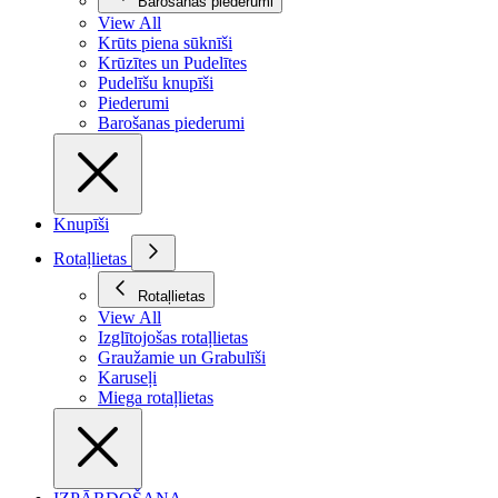
Barošanas piederumi
View All
Krūts piena sūknīši
Krūzītes un Pudelītes
Pudelīšu knupīši
Piederumi
Barošanas piederumi
Knupīši
Rotaļlietas
Rotaļlietas
View All
Izglītojošas rotaļlietas
Graužamie un Grabulīši
Karuseļi
Miega rotaļlietas