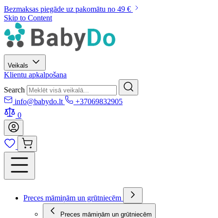
Bezmaksas piegāde uz pakomātu no 49 €
Skip to Content
Veikals
Klientu apkalpošana
Search
info@babydo.lt
+37069832905
0
Preces māmiņām un grūtniecēm
Preces māmiņām un grūtniecēm