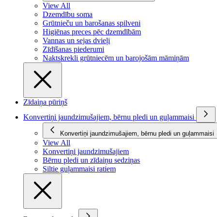
View All
Dzemdību soma
Grūtnieču un barošanas spilveni
Higiēnas preces pēc dzemdībām
Vannas un sejas dvieļi
Zīdīšanas piederumi
Naktskrekli grūtniecēm un barojošām māmiņām
Zīdaiņa pūriņš
Konvertiņi jaundzimušajiem, bērnu pledi un guļammaisi
Konvertiņi jaundzimušajiem, bērnu pledi un guļammaisi
View All
Konvertiņi jaundzimušajiem
Bērnu pledi un zīdaiņu sedziņas
Siltie guļammaisi ratiem