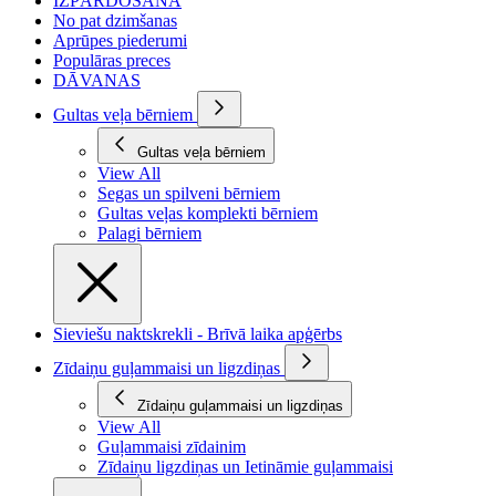
IZPĀRDOŠANA
No pat dzimšanas
Aprūpes piederumi
Populāras preces
DĀVANAS
Gultas veļa bērniem
Gultas veļa bērniem
View All
Segas un spilveni bērniem
Gultas veļas komplekti bērniem
Palagi bērniem
Sieviešu naktskrekli - Brīvā laika apģērbs
Zīdaiņu guļammaisi un ligzdiņas
Zīdaiņu guļammaisi un ligzdiņas
View All
Guļammaisi zīdainim
Zīdaiņu ligzdiņas un Ietināmie guļammaisi