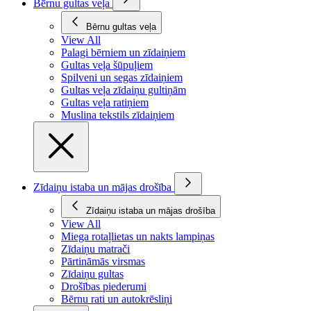
Bērnu gultas veļa
Bērnu gultas veļa
View All
Palagi bērniem un zīdaiņiem
Gultas veļa šūpuļiem
Spilveni un segas zīdaiņiem
Gultas veļa zīdaiņu gultiņām
Gultas veļa ratiņiem
Muslina tekstils zīdaiņiem
Zīdaiņu istaba un mājas drošība
Zīdaiņu istaba un mājas drošība
View All
Miega rotaļlietas un nakts lampiņas
Zīdaiņu matrači
Pārtināmās virsmas
Zīdaiņu gultas
Drošības piederumi
Bērnu rati un autokrēsliņi