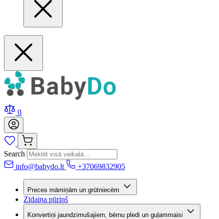
0
Search
info@babydo.lt
+37069832905
Preces māmiņām un grūtniecēm
Zīdaiņa pūriņš
Konvertiņi jaundzimušajiem, bērnu pledi un guļammaisi