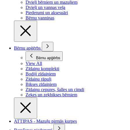
Dvieļi bērniem un mazuļiem
Dvieļi un vannas veļa
Piederumi un aksesuāri
Bērnu vanniņas
Bērnu apģērbs
Bērnu apģērbs
View All
Zīdaiņu komplekti
Bodiji zīdaiņiem
Zīdaiņu rāpuļi
Bikses zīdaiņiem
Zīdaiņu cepures, šalles un cimdi
Zeķes un zeķbikses bērniem
ATTIPAS - Mazuļu pirmās kurpes