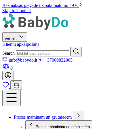
Bezmaksas piegāde uz pakomātu no 49 €
Skip to Content
Veikals
Klientu apkalpošana
Search
info@babydo.lt
+37069832905
0
Preces māmiņām un grūtniecēm
Preces māmiņām un grūtniecēm