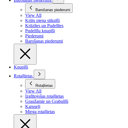
Barošanas piederumi
Barošanas piederumi
View All
Krūts piena sūknīši
Krūzītes un Pudelītes
Pudelīšu knupīši
Piederumi
Barošanas piederumi
Knupīši
Rotaļlietas
Rotaļlietas
View All
Izglītojošas rotaļlietas
Graužamie un Grabulīši
Karuseļi
Miega rotaļlietas