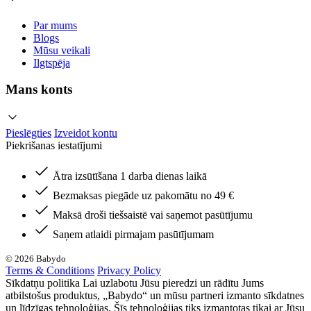
Par mums
Blogs
Mūsu veikali
Ilgtspēja
Mans konts
Pieslēgties
Izveidot kontu
Piekrišanas iestatījumi
Ātra izsūtīšana 1 darba dienas laikā
Bezmaksas piegāde uz pakomātu no 49 €
Maksā droši tiešsaistē vai saņemot pasūtījumu
Saņem atlaidi pirmajam pasūtījumam
© 2026 Babydo
Terms & Conditions
Privacy Policy
Sīkdatņu politika Lai uzlabotu Jūsu pieredzi un rādītu Jums
atbilstošus produktus, „Babydo“ un mūsu partneri izmanto sīkdatnes
un līdzīgas tehnoloģijas. Šīs tehnoloģijas tiks izmantotas tikai ar Jūsu