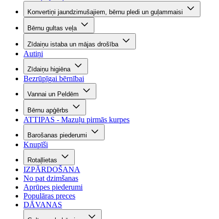
Konvertiņi jaundzimušajiem, bērnu pledi un guļammaisi
Bērnu gultas veļa
Zīdaiņu istaba un mājas drošība
Autiņi
Zīdaiņu higiēna
Bezrūpīgai bērnībai
Vannai un Peldēm
Bērnu apģērbs
ATTIPAS - Mazuļu pirmās kurpes
Barošanas piederumi
Knupīši
Rotaļlietas
IZPĀRDOŠANA
No pat dzimšanas
Aprūpes piederumi
Populāras preces
DĀVANAS