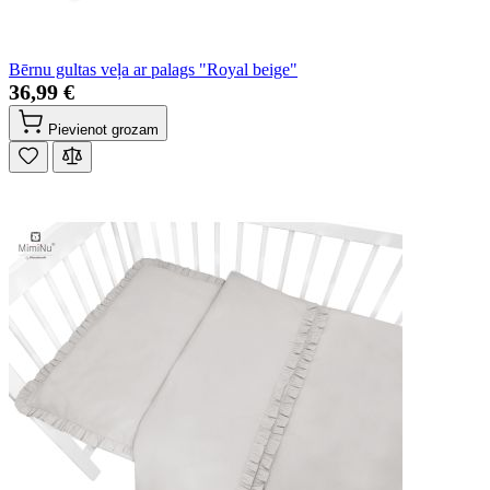
Bērnu gultas veļa ar palags "Royal beige"
36,99 €
Pievienot grozam