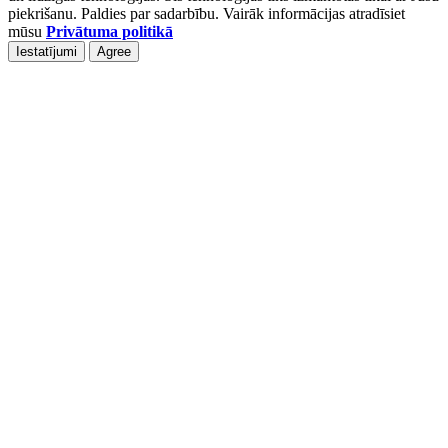
piekrišanu. Paldies par sadarbību. Vairāk informācijas atradīsiet
mūsu
Privātuma politikā
Iestatījumi
Agree