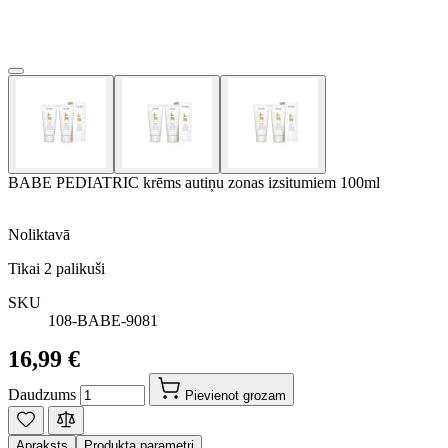
BABE PEDIATRIC krēms autiņu zonas izsitumiem 100ml
Noliktavā
Tikai
2
palikuši
SKU
108-BABE-9081
16,99 €
Daudzums
Pievienot grozam
Apraksts
Produkta parametri