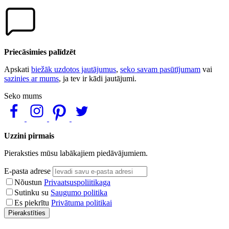
Priecāsimies palīdzēt
Apskati
biežāk uzdotos jautājumus
,
seko savam pasūtījumam
vai
sazinies ar mums
, ja tev ir kādi jautājumi.
Seko mums
Uzzini pirmais
Pieraksties mūsu labākajiem piedāvājumiem.
E-pasta adrese
Nõustun
Privaatsuspoliitikaga
Sutinku su
Saugumo politika
Es piekrītu
Privātuma politikai
Pierakstīties