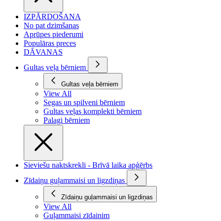
IZPĀRDOŠANA
No pat dzimšanas
Aprūpes piederumi
Populāras preces
DĀVANAS
Gultas veļa bērniem
Gultas veļa bērniem
View All
Segas un spilveni bērniem
Gultas veļas komplekti bērniem
Palagi bērniem
Sieviešu naktskrekli - Brīvā laika apģērbs
Zīdaiņu guļammaisi un ligzdiņas
Zīdaiņu guļammaisi un ligzdiņas
View All
Guļammaisi zīdainim