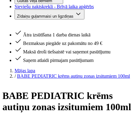
Gultas veļa bērniem
Sieviešu naktskrekli - Brīvā laika apģērbs
Zīdaiņu guļammaisi un ligzdiņas
Ātra izsūtīšana 1 darba dienas laikā
Bezmaksas piegāde uz pakomātu no 49 €
Maksā droši tiešsaistē vai saņemot pasūtījumu
Saņem atlaidi pirmajam pasūtījumam
Mājas lapa
/
BABE PEDIATRIC krēms autiņu zonas izsitumiem 100ml
BABE PEDIATRIC krēms
autiņu zonas izsitumiem 100ml