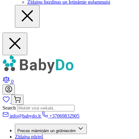
Zīdaiņu ligzdiņas un Ietināmie guļammaisi
0
Search
info@babydo.lt
+37069832905
Preces māmiņām un grūtniecēm
Zīdaiņa pūriņš