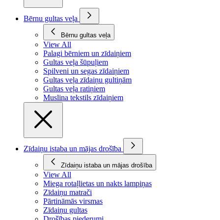
Bērnu gultas veļa
Bērnu gultas veļa
View All
Palagi bērniem un zīdaiņiem
Gultas veļa šūpuļiem
Spilveni un segas zīdaiņiem
Gultas veļa zīdaiņu gultiņām
Gultas veļa ratiņiem
Muslina tekstils zīdaiņiem
Zīdaiņu istaba un mājas drošība
Zīdaiņu istaba un mājas drošība
View All
Miega rotaļlietas un nakts lampiņas
Zīdaiņu matrači
Pārtināmās virsmas
Zīdaiņu gultas
Drošības piederumi