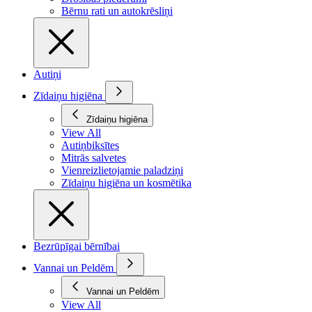
Bērnu rati un autokrēsliņi
Autiņi
Zīdaiņu higiēna
Zīdaiņu higiēna
View All
Autiņbiksītes
Mitrās salvetes
Vienreizlietojamie paladziņi
Zīdaiņu higiēna un kosmētika
Bezrūpīgai bērnībai
Vannai un Peldēm
Vannai un Peldēm
View All