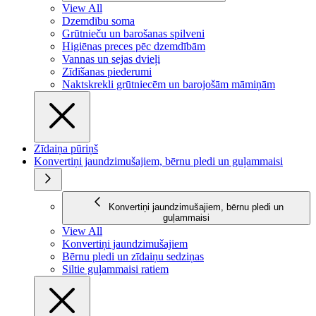
View All
Dzemdību soma
Grūtnieču un barošanas spilveni
Higiēnas preces pēc dzemdībām
Vannas un sejas dvieļi
Zīdīšanas piederumi
Naktskrekli grūtniecēm un barojošām māmiņām
Zīdaiņa pūriņš
Konvertiņi jaundzimušajiem, bērnu pledi un guļammaisi
Konvertiņi jaundzimušajiem, bērnu pledi un
guļammaisi
View All
Konvertiņi jaundzimušajiem
Bērnu pledi un zīdaiņu sedziņas
Siltie guļammaisi ratiem