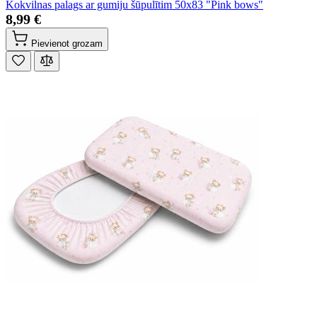
Kokvilnas palags ar gumiju šūpulītim 50x83 "Pink bows"
8,99 €
Pievienot grozam