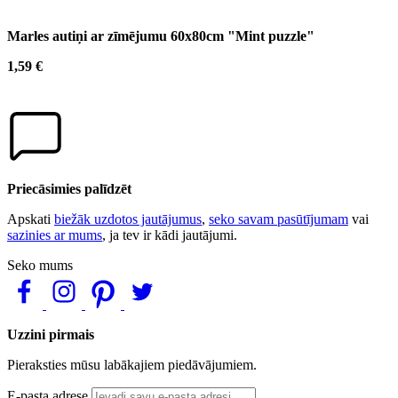
Marles autiņi ar zīmējumu 60x80cm "Mint puzzle"
1,59 €
Priecāsimies palīdzēt
Apskati
biežāk uzdotos jautājumus
,
seko savam pasūtījumam
vai
sazinies ar mums
, ja tev ir kādi jautājumi.
Seko mums
Uzzini pirmais
Pieraksties mūsu labākajiem piedāvājumiem.
E-pasta adrese