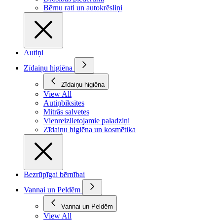
Bērnu rati un autokrēsliņi
Autiņi
Zīdaiņu higiēna
Zīdaiņu higiēna
View All
Autiņbiksītes
Mitrās salvetes
Vienreizlietojamie paladziņi
Zīdaiņu higiēna un kosmētika
Bezrūpīgai bērnībai
Vannai un Peldēm
Vannai un Peldēm
View All