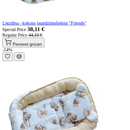
Ligzdiņa - kokons jaundzimušajiem "Friends"
38,11 €
Special Price
Regular Price
44,10 €
Pievienot grozam
-14%