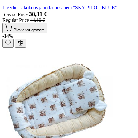
Ligzdiņa - kokons jaundzimušajiem "SKY PILOT BLUE"
38,11 €
Special Price
Regular Price
44,10 €
Pievienot grozam
-14%