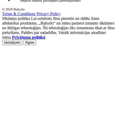
Saņem atlaidi pirmajam pasūtījumam
© 2026 Babydo
Terms & Conditions
Privacy Policy
Sīkdatņu politika Lai uzlabotu Jūsu pieredzi un rādītu Jums
atbilstošus produktus, „Babydo“ un mūsu partneri izmanto sīkdatnes
un līdzīgas tehnoloģijas. Šīs tehnoloģijas tiks izmantotas tikai ar Jūsu
piekrišanu. Paldies par sadarbību. Vairāk informācijas atradīsiet
mūsu
Privātuma politikā
Iestatījumi
Agree