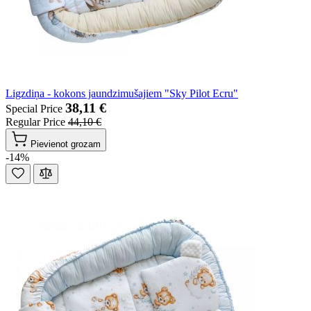
Ligzdiņa - kokons jaundzimušajiem "Sky Pilot Ecru"
38,11 €
Special Price
Regular Price
44,10 €
Pievienot grozam
-14%