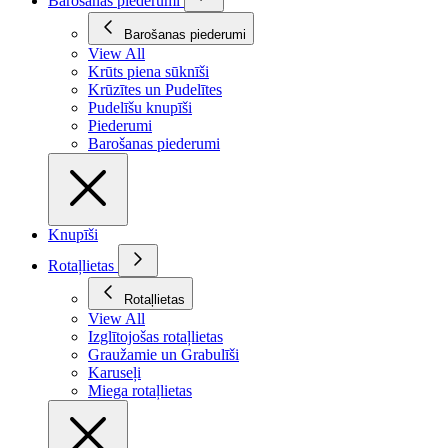
Barošanas piederumi
Barošanas piederumi
View All
Krūts piena sūknīši
Krūzītes un Pudelītes
Pudelīšu knupīši
Piederumi
Barošanas piederumi
Knupīši
Rotaļlietas
Rotaļlietas
View All
Izglītojošas rotaļlietas
Graužamie un Grabulīši
Karuseļi
Miega rotaļlietas