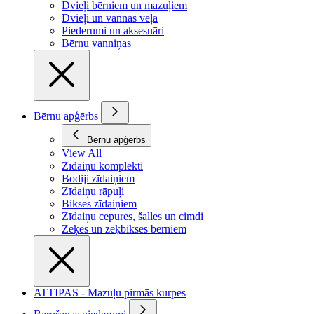
Dvieļi bērniem un mazuļiem
Dvieļi un vannas veļa
Piederumi un aksesuāri
Bērnu vanniņas
Bērnu apģērbs
Bērnu apģērbs
View All
Zīdaiņu komplekti
Bodiji zīdaiņiem
Zīdaiņu rāpuļi
Bikses zīdaiņiem
Zīdaiņu cepures, šalles un cimdi
Zeķes un zeķbikses bērniem
ATTIPAS - Mazuļu pirmās kurpes