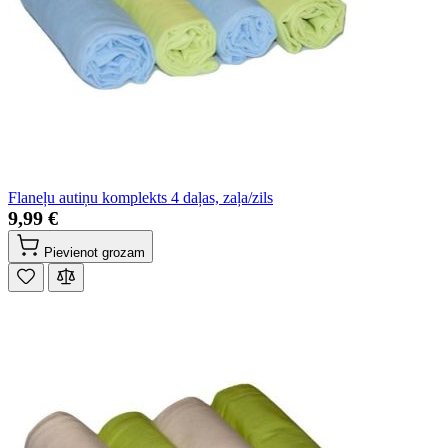
Flaneļu autiņu komplekts 4 daļas, zaļa/zils
9,99 €
Pievienot grozam