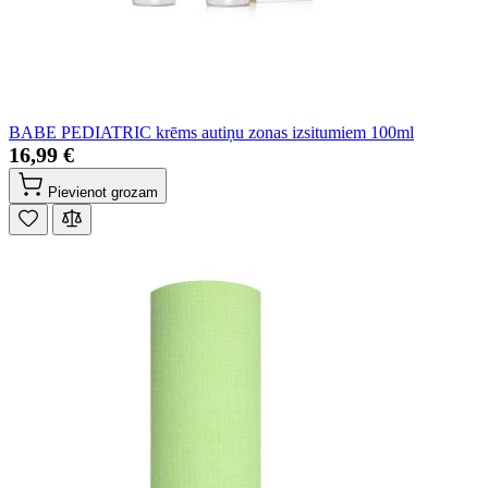
BABE PEDIATRIC krēms autiņu zonas izsitumiem 100ml
16,99 €
Pievienot grozam