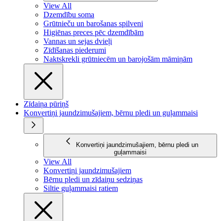
View All
Dzemdību soma
Grūtnieču un barošanas spilveni
Higiēnas preces pēc dzemdībām
Vannas un sejas dvieļi
Zīdīšanas piederumi
Naktskrekli grūtniecēm un barojošām māmiņām
Zīdaiņa pūriņš
Konvertiņi jaundzimušajiem, bērnu pledi un guļammaisi
Konvertiņi jaundzimušajiem, bērnu pledi un
guļammaisi
View All
Konvertiņi jaundzimušajiem
Bērnu pledi un zīdaiņu sedziņas
Siltie guļammaisi ratiem