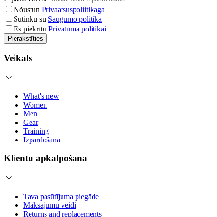
Nõustun
Privaatsuspoliitikaga
Sutinku su
Saugumo politika
Es piekrītu
Privātuma politikai
Pierakstīties
Veikals
What's new
Women
Men
Gear
Training
Izpārdošana
Klientu apkalpošana
Tava pasūtījuma piegāde
Maksājumu veidi
Returns and replacements