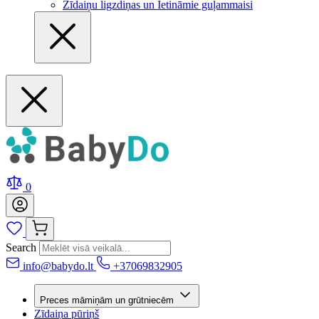
Zīdaiņu ligzdiņas un Ietināmie guļammaisi
0
Search
info@babydo.lt
+37069832905
Preces māmiņām un grūtniecēm
Zīdaiņa pūriņš