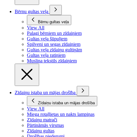
Bērnu gultas veļa
Bērnu gultas veļa
View All
Palagi bērniem un zīdaiņiem
Gultas veļa šūpuļiem
Spilveni un segas zīdaiņiem
Gultas veļa zīdaiņu gultiņām
Gultas veļa ratiņiem
Muslina tekstils zīdaiņiem
Zīdaiņu istaba un mājas drošība
Zīdaiņu istaba un mājas drošība
View All
Miega rotaļlietas un nakts lampiņas
Zīdaiņu matrači
Pārtināmās virsmas
Zīdaiņu gultas
Drošības piederumi