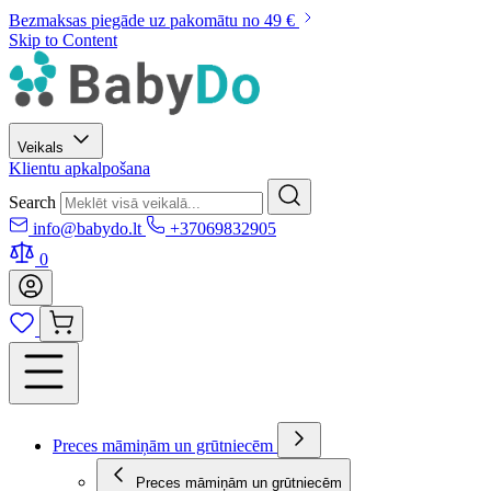
Bezmaksas piegāde uz pakomātu no 49 €
Skip to Content
Veikals
Klientu apkalpošana
Search
info@babydo.lt
+37069832905
0
Preces māmiņām un grūtniecēm
Preces māmiņām un grūtniecēm