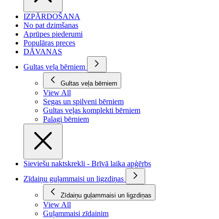
IZPĀRDOŠANA
No pat dzimšanas
Aprūpes piederumi
Populāras preces
DĀVANAS
Gultas veļa bērniem
Gultas veļa bērniem
View All
Segas un spilveni bērniem
Gultas veļas komplekti bērniem
Palagi bērniem
Sieviešu naktskrekli - Brīvā laika apģērbs
Zīdaiņu guļammaisi un ligzdiņas
Zīdaiņu guļammaisi un ligzdiņas
View All
Guļammaisi zīdainim