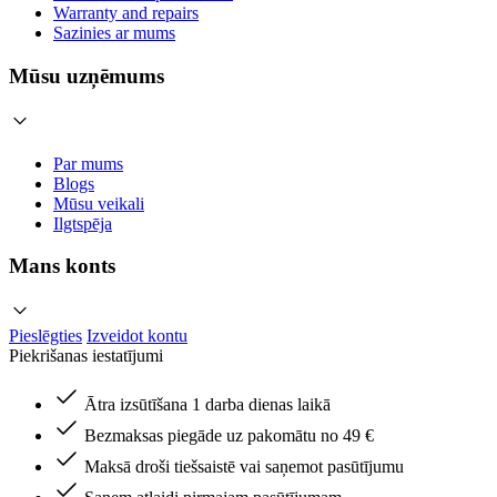
Warranty and repairs
Sazinies ar mums
Mūsu uzņēmums
Par mums
Blogs
Mūsu veikali
Ilgtspēja
Mans konts
Pieslēgties
Izveidot kontu
Piekrišanas iestatījumi
Ātra izsūtīšana 1 darba dienas laikā
Bezmaksas piegāde uz pakomātu no 49 €
Maksā droši tiešsaistē vai saņemot pasūtījumu