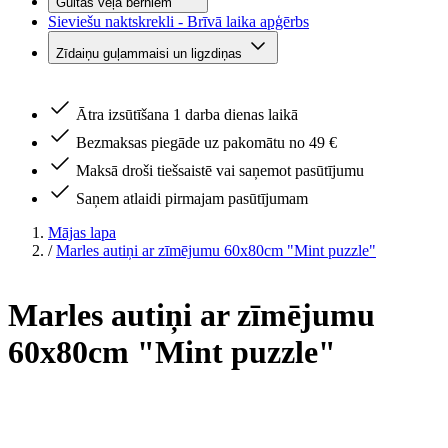
Gultas veļa bērniem
Sieviešu naktskrekli - Brīvā laika apģērbs
Zīdaiņu guļammaisi un ligzdiņas
Ātra izsūtīšana 1 darba dienas laikā
Bezmaksas piegāde uz pakomātu no 49 €
Maksā droši tiešsaistē vai saņemot pasūtījumu
Saņem atlaidi pirmajam pasūtījumam
Mājas lapa
/
Marles autiņi ar zīmējumu 60x80cm "Mint puzzle"
Marles autiņi ar zīmējumu
60x80cm "Mint puzzle"