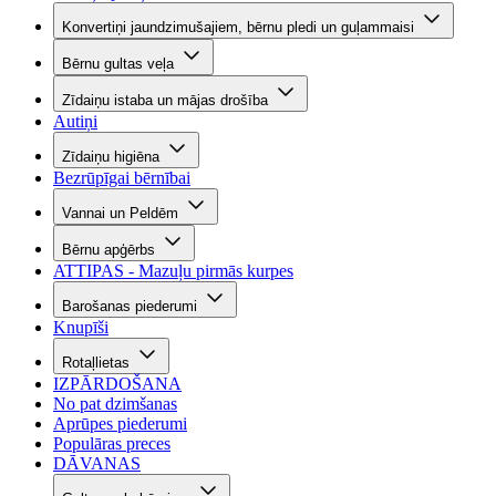
Konvertiņi jaundzimušajiem, bērnu pledi un guļammaisi
Bērnu gultas veļa
Zīdaiņu istaba un mājas drošība
Autiņi
Zīdaiņu higiēna
Bezrūpīgai bērnībai
Vannai un Peldēm
Bērnu apģērbs
ATTIPAS - Mazuļu pirmās kurpes
Barošanas piederumi
Knupīši
Rotaļlietas
IZPĀRDOŠANA
No pat dzimšanas
Aprūpes piederumi
Populāras preces
DĀVANAS