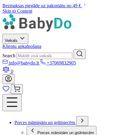
Bezmaksas piegāde uz pakomātu no 49 €
Skip to Content
Veikals
Klientu apkalpošana
Search
info@babydo.lt
+37069832905
0
Preces māmiņām un grūtniecēm
Preces māmiņām un grūtniecēm