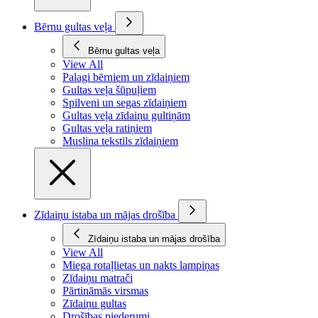
Bērnu gultas veļa
Bērnu gultas veļa
View All
Palagi bērniem un zīdaiņiem
Gultas veļa šūpuļiem
Spilveni un segas zīdaiņiem
Gultas veļa zīdaiņu gultiņām
Gultas veļa ratiņiem
Muslina tekstils zīdaiņiem
Zīdaiņu istaba un mājas drošība
Zīdaiņu istaba un mājas drošība
View All
Miega rotaļlietas un nakts lampiņas
Zīdaiņu matrači
Pārtināmās virsmas
Zīdaiņu gultas
Drošības piederumi