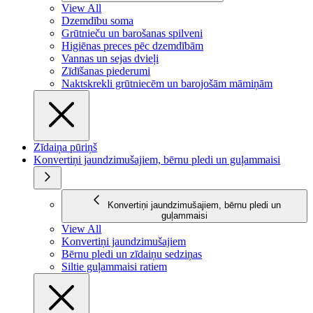
View All
Dzemdību soma
Grūtnieču un barošanas spilveni
Higiēnas preces pēc dzemdībām
Vannas un sejas dvieļi
Zīdīšanas piederumi
Naktskrekli grūtniecēm un barojošām māmiņām
Zīdaiņa pūriņš
Konvertiņi jaundzimušajiem, bērnu pledi un guļammaisi
Konvertiņi jaundzimušajiem, bērnu pledi un
guļammaisi
View All
Konvertiņi jaundzimušajiem
Bērnu pledi un zīdaiņu sedziņas
Siltie guļammaisi ratiem