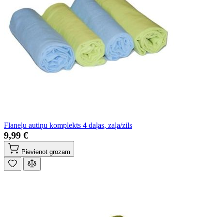
Flaneļu autiņu komplekts 4 daļas, zaļa/zils
9,99 €
Pievienot grozam