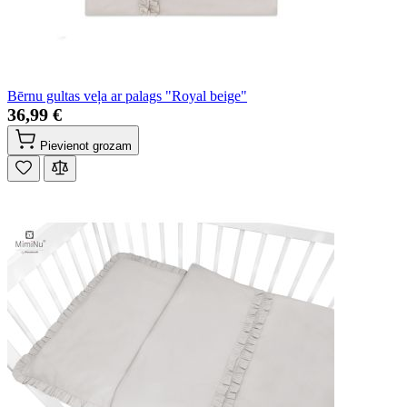
Bērnu gultas veļa ar palags "Royal beige"
36,99 €
Pievienot grozam