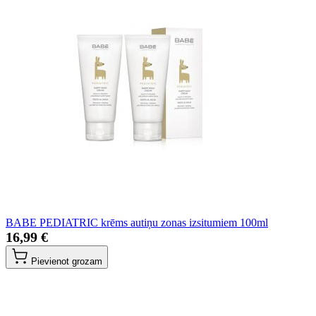
BABE PEDIATRIC krēms autiņu zonas izsitumiem 100ml
16,99 €
Pievienot grozam