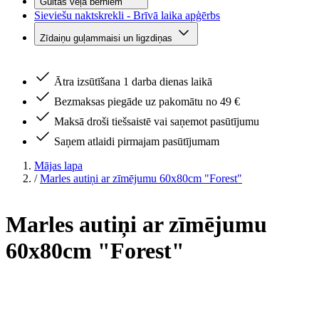
Gultas veļa bērniem
Sieviešu naktskrekli - Brīvā laika apģērbs
Zīdaiņu guļammaisi un ligzdiņas
Ātra izsūtīšana 1 darba dienas laikā
Bezmaksas piegāde uz pakomātu no 49 €
Maksā droši tiešsaistē vai saņemot pasūtījumu
Saņem atlaidi pirmajam pasūtījumam
Mājas lapa
/
Marles autiņi ar zīmējumu 60x80cm "Forest"
Marles autiņi ar zīmējumu
60x80cm "Forest"