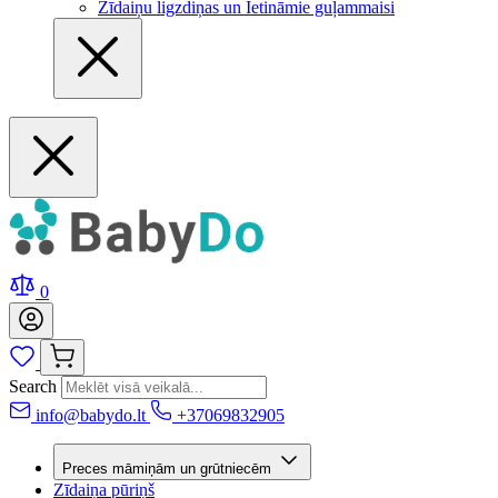
Zīdaiņu ligzdiņas un Ietināmie guļammaisi
0
Search
info@babydo.lt
+37069832905
Preces māmiņām un grūtniecēm
Zīdaiņa pūriņš