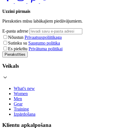
Uzzini pirmais
Pieraksties mūsu labākajiem piedāvājumiem.
E-pasta adrese
Nõustun
Privaatsuspoliitikaga
Sutinku su
Saugumo politika
Es piekrītu
Privātuma politikai
Pierakstīties
Veikals
What's new
Women
Men
Gear
Training
Izpārdošana
Klientu apkalpošana