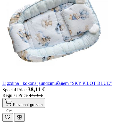
Ligzdiņa - kokons jaundzimušajiem "SKY PILOT BLUE"
38,11 €
Special Price
Regular Price
44,10 €
Pievienot grozam
-14%