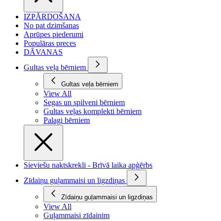
IZPĀRDOŠANA
No pat dzimšanas
Aprūpes piederumi
Populāras preces
DĀVANAS
Gultas veļa bērniem
Gultas veļa bērniem
View All
Segas un spilveni bērniem
Gultas veļas komplekti bērniem
Palagi bērniem
Sieviešu naktskrekli - Brīvā laika apģērbs
Zīdaiņu guļammaisi un ligzdiņas
Zīdaiņu guļammaisi un ligzdiņas
View All
Guļammaisi zīdainim