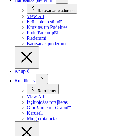
Barošanas piederumi
Barošanas piederumi
View All
Krūts piena sūknīši
Krūzītes un Pudelītes
Pudelīšu knupīši
Piederumi
Barošanas piederumi
Knupīši
Rotaļlietas
Rotaļlietas
View All
Izglītojošas rotaļlietas
Graužamie un Grabulīši
Karuseļi
Miega rotaļlietas