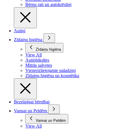
Bērnu rati un autokrēsliņi
Autiņi
Zīdaiņu higiēna
Zīdaiņu higiēna
View All
Autiņbiksītes
Mitrās salvetes
Vienreizlietojamie paladziņi
Zīdaiņu higiēna un kosmētika
Bezrūpīgai bērnībai
Vannai un Peldēm
Vannai un Peldēm
View All