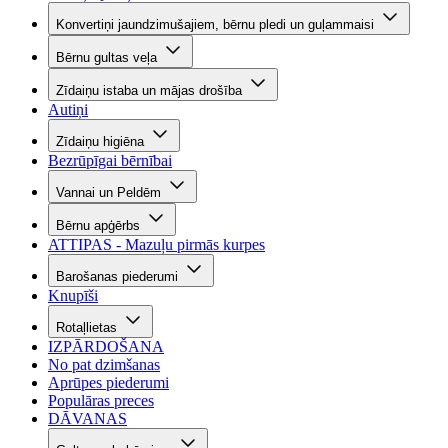
Konvertiņi jaundzimušajiem, bērnu pledi un guļammaisi
Bērnu gultas veļa
Zīdaiņu istaba un mājas drošība
Autiņi
Zīdaiņu higiēna
Bezrūpīgai bērnībai
Vannai un Peldēm
Bērnu apģērbs
ATTIPAS - Mazuļu pirmās kurpes
Barošanas piederumi
Knupīši
Rotaļlietas
IZPĀRDOŠANA
No pat dzimšanas
Aprūpes piederumi
Populāras preces
DĀVANAS