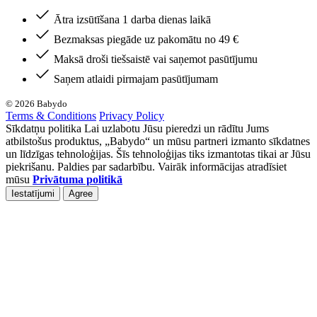
Ātra izsūtīšana 1 darba dienas laikā
Bezmaksas piegāde uz pakomātu no 49 €
Maksā droši tiešsaistē vai saņemot pasūtījumu
Saņem atlaidi pirmajam pasūtījumam
© 2026 Babydo
Terms & Conditions
Privacy Policy
Sīkdatņu politika Lai uzlabotu Jūsu pieredzi un rādītu Jums
atbilstošus produktus, „Babydo“ un mūsu partneri izmanto sīkdatnes
un līdzīgas tehnoloģijas. Šīs tehnoloģijas tiks izmantotas tikai ar Jūsu
piekrišanu. Paldies par sadarbību. Vairāk informācijas atradīsiet
mūsu
Privātuma politikā
Iestatījumi
Agree