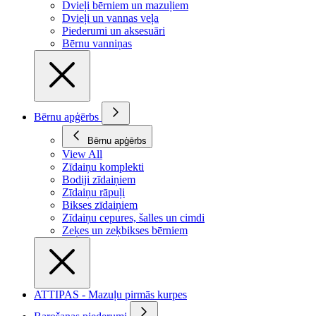
Dvieļi bērniem un mazuļiem
Dvieļi un vannas veļa
Piederumi un aksesuāri
Bērnu vanniņas
Bērnu apģērbs
Bērnu apģērbs
View All
Zīdaiņu komplekti
Bodiji zīdaiņiem
Zīdaiņu rāpuļi
Bikses zīdaiņiem
Zīdaiņu cepures, šalles un cimdi
Zeķes un zeķbikses bērniem
ATTIPAS - Mazuļu pirmās kurpes