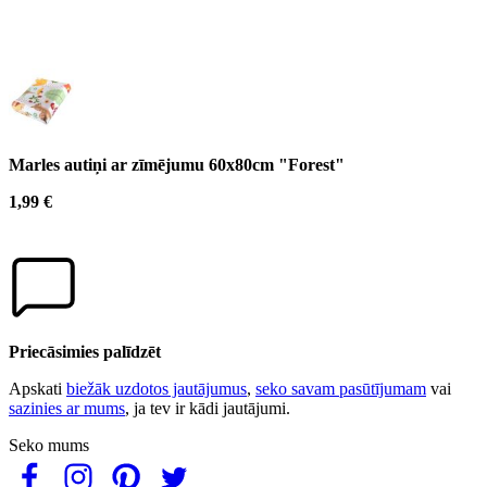
Marles autiņi ar zīmējumu 60x80cm "Forest"
1,99 €
Priecāsimies palīdzēt
Apskati
biežāk uzdotos jautājumus
,
seko savam pasūtījumam
vai
sazinies ar mums
, ja tev ir kādi jautājumi.
Seko mums