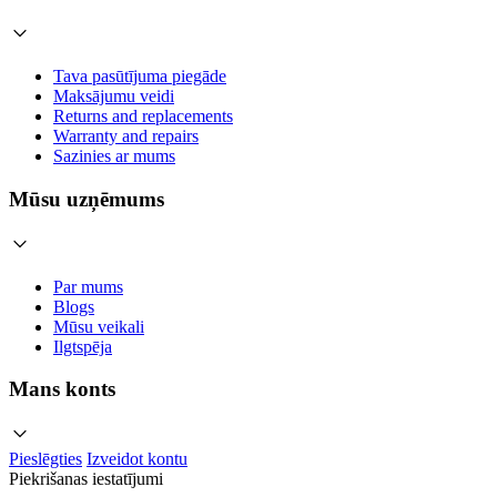
Tava pasūtījuma piegāde
Maksājumu veidi
Returns and replacements
Warranty and repairs
Sazinies ar mums
Mūsu uzņēmums
Par mums
Blogs
Mūsu veikali
Ilgtspēja
Mans konts
Pieslēgties
Izveidot kontu
Piekrišanas iestatījumi