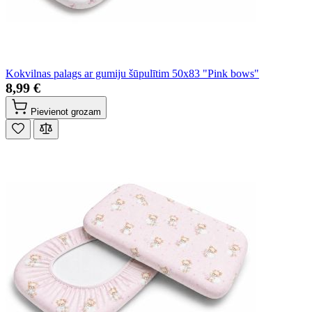
Kokvilnas palags ar gumiju šūpulītim 50x83 "Pink bows"
8,99 €
Pievienot grozam