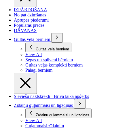
IZPĀRDOŠANA
No pat dzimšanas
Aprūpes piederumi
Populāras preces
DĀVANAS
Gultas veļa bērniem
Gultas veļa bērniem
View All
Segas un spilveni bērniem
Gultas veļas komplekti bērniem
Palagi bērniem
Sieviešu naktskrekli - Brīvā laika apģērbs
Zīdaiņu guļammaisi un ligzdiņas
Zīdaiņu guļammaisi un ligzdiņas
View All
Guļammaisi zīdainim