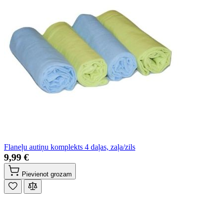
Flaneļu autiņu komplekts 4 daļas, zaļa/zils
9,99 €
Pievienot grozam