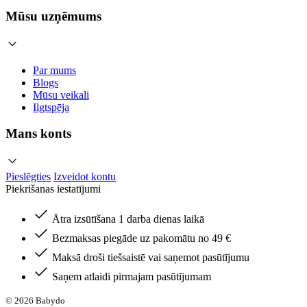
Mūsu uzņēmums
Par mums
Blogs
Mūsu veikali
Ilgtspēja
Mans konts
Pieslēgties
Izveidot kontu
Piekrišanas iestatījumi
Ātra izsūtīšana 1 darba dienas laikā
Bezmaksas piegāde uz pakomātu no 49 €
Maksā droši tiešsaistē vai saņemot pasūtījumu
Saņem atlaidi pirmajam pasūtījumam
© 2026 Babydo