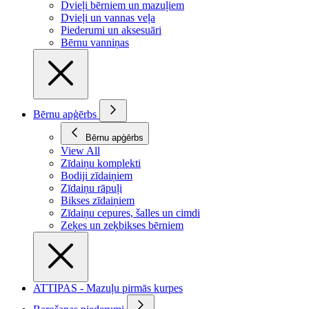
Dvieļi bērniem un mazuļiem
Dvieļi un vannas veļa
Piederumi un aksesuāri
Bērnu vanniņas
Bērnu apģērbs
Bērnu apģērbs
View All
Zīdaiņu komplekti
Bodiji zīdaiņiem
Zīdaiņu rāpuļi
Bikses zīdaiņiem
Zīdaiņu cepures, šalles un cimdi
Zeķes un zeķbikses bērniem
ATTIPAS - Mazuļu pirmās kurpes