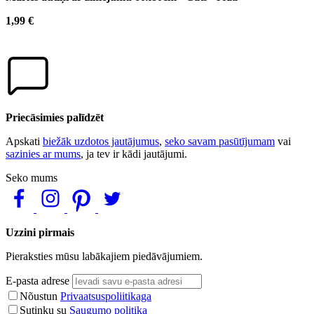
1,99 €
Priecāsimies palīdzēt
Apskati
biežāk uzdotos jautājumus
,
seko savam pasūtījumam
vai
sazinies ar mums
, ja tev ir kādi jautājumi.
Seko mums
Uzzini pirmais
Pieraksties mūsu labākajiem piedāvājumiem.
E-pasta adrese
Nõustun
Privaatsuspoliitikaga
Sutinku su
Saugumo politika