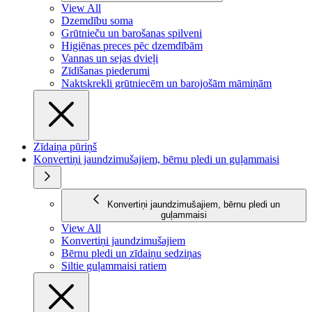
View All
Dzemdību soma
Grūtnieču un barošanas spilveni
Higiēnas preces pēc dzemdībām
Vannas un sejas dvieļi
Zīdīšanas piederumi
Naktskrekli grūtniecēm un barojošām māmiņām
Zīdaiņa pūriņš
Konvertiņi jaundzimušajiem, bērnu pledi un guļammaisi
Konvertiņi jaundzimušajiem, bērnu pledi un
guļammaisi
View All
Konvertiņi jaundzimušajiem
Bērnu pledi un zīdaiņu sedziņas
Siltie guļammaisi ratiem