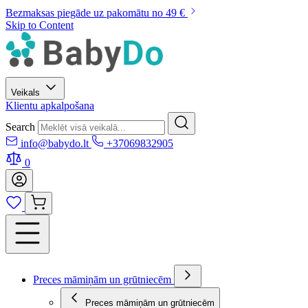
Bezmaksas piegāde uz pakomātu no 49 €
Skip to Content
Veikals
Klientu apkalpošana
Search
info@babydo.lt
+37069832905
0
Preces māmiņām un grūtniecēm
Preces māmiņām un grūtniecēm