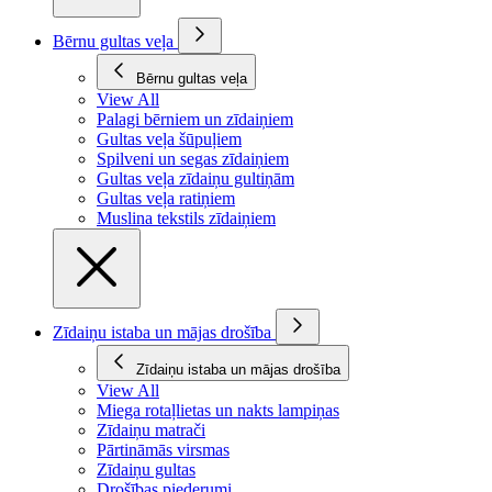
Bērnu gultas veļa
Bērnu gultas veļa
View All
Palagi bērniem un zīdaiņiem
Gultas veļa šūpuļiem
Spilveni un segas zīdaiņiem
Gultas veļa zīdaiņu gultiņām
Gultas veļa ratiņiem
Muslina tekstils zīdaiņiem
Zīdaiņu istaba un mājas drošība
Zīdaiņu istaba un mājas drošība
View All
Miega rotaļlietas un nakts lampiņas
Zīdaiņu matrači
Pārtināmās virsmas
Zīdaiņu gultas
Drošības piederumi