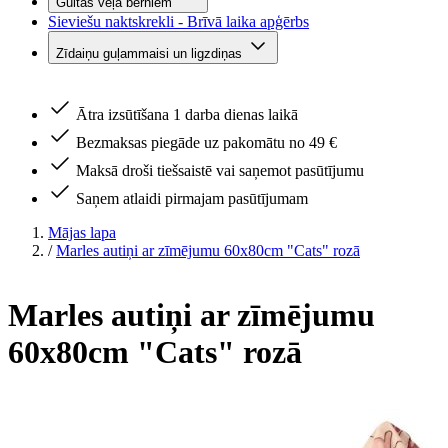
Gultas veļa bērniem
Sieviešu naktskrekli - Brīvā laika apģērbs
Zīdaiņu guļammaisi un ligzdiņas
Ātra izsūtīšana 1 darba dienas laikā
Bezmaksas piegāde uz pakomātu no 49 €
Maksā droši tiešsaistē vai saņemot pasūtījumu
Saņem atlaidi pirmajam pasūtījumam
Mājas lapa
/
Marles autiņi ar zīmējumu 60x80cm "Cats" rozā
Marles autiņi ar zīmējumu
60x80cm "Cats" rozā