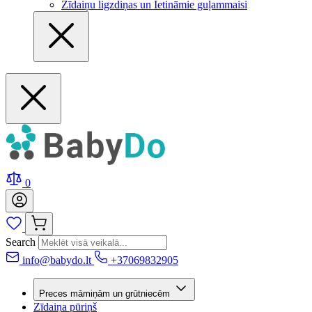
Zīdaiņu ligzdiņas un Ietināmie guļammaisi
0
Search
info@babydo.lt
+37069832905
Preces māmiņām un grūtniecēm
Zīdaiņa pūriņš