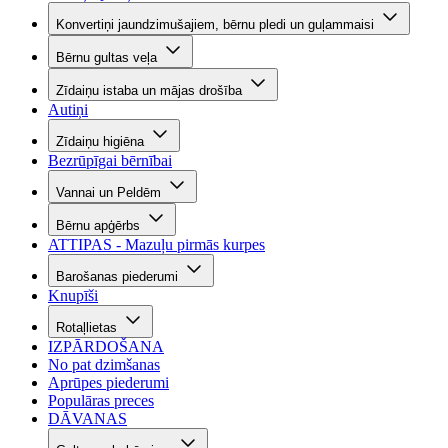
Konvertiņi jaundzimušajiem, bērnu pledi un guļammaisi
Bērnu gultas veļa
Zīdaiņu istaba un mājas drošība
Autiņi
Zīdaiņu higiēna
Bezrūpīgai bērnībai
Vannai un Peldēm
Bērnu apģērbs
ATTIPAS - Mazuļu pirmās kurpes
Barošanas piederumi
Knupīši
Rotaļlietas
IZPĀRDOŠANA
No pat dzimšanas
Aprūpes piederumi
Populāras preces
DĀVANAS