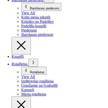
Barošanas piederumi
Barošanas piederumi
View All
Krūts piena sūknīši
Krūzītes un Pudelītes
Pudelīšu knupīši
Piederumi
Barošanas piederumi
Knupīši
Rotaļlietas
Rotaļlietas
View All
Izglītojošas rotaļlietas
Graužamie un Grabulīši
Karuseļi
Miega rotaļlietas