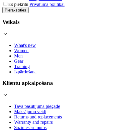
Es piekrītu
Privātuma politikai
Pierakstīties
Veikals
What's new
Women
Men
Gear
Training
Izpārdošana
Klientu apkalpošana
Tava pasūtījuma piegāde
Maksājumu veidi
Returns and replacements
Warranty and repairs
Sazinies ar mums