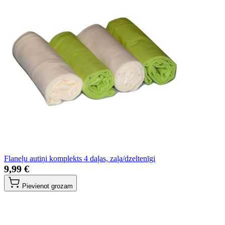
Flaneļu autiņi komplekts 4 daļas, zaļa/dzeltenīgi
9,99 €
Pievienot grozam