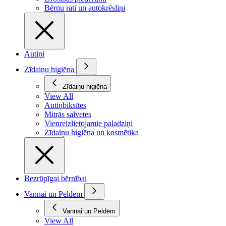
Bērnu rati un autokrēsliņi
Autiņi
Zīdaiņu higiēna
Zīdaiņu higiēna
View All
Autiņbiksītes
Mitrās salvetes
Vienreizlietojamie paladziņi
Zīdaiņu higiēna un kosmētika
Bezrūpīgai bērnībai
Vannai un Peldēm
Vannai un Peldēm
View All