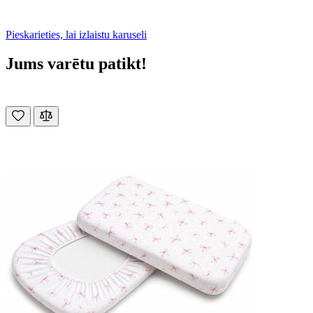
Pieskarieties, lai izlaistu karuseli
Jums varētu patikt!