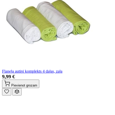
Flaneļa autiņi komplekts 4 daļas, zaļa
9,99 €
Pievienot grozam