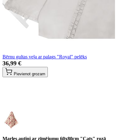
Bērnu gultas veļa ar palags "Royal" pelēks
36,99 €
Pievienot grozam
Marles autiņi ar zīmējumu 60x80cm "Cats" rozā