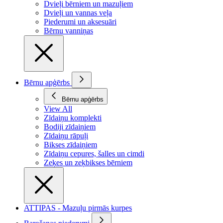
Dvieļi bērniem un mazuļiem
Dvieļi un vannas veļa
Piederumi un aksesuāri
Bērnu vanniņas
Bērnu apģērbs
Bērnu apģērbs
View All
Zīdaiņu komplekti
Bodiji zīdaiņiem
Zīdaiņu rāpuļi
Bikses zīdaiņiem
Zīdaiņu cepures, šalles un cimdi
Zeķes un zeķbikses bērniem
ATTIPAS - Mazuļu pirmās kurpes