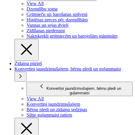
View All
Dzemdību soma
Grūtnieču un barošanas spilveni
Higiēnas preces pēc dzemdībām
Vannas un sejas dvieļi
Zīdīšanas piederumi
Naktskrekli grūtniecēm un barojošām māmiņām
Zīdaiņa pūriņš
Konvertiņi jaundzimušajiem, bērnu pledi un guļammaisi
Konvertiņi jaundzimušajiem, bērnu pledi un
guļammaisi
View All
Konvertiņi jaundzimušajiem
Bērnu pledi un zīdaiņu sedziņas
Siltie guļammaisi ratiem