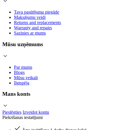
Tava pasūtījuma piegāde
Maksājumu veidi
Returns and replacements
Warranty and repairs
Sazinies ar mums
Mūsu uzņēmums
Par mums
Blogs
Mūsu veikali
Ilgtspēja
Mans konts
Pieslēgties
Izveidot kontu
Piekrišanas iestatījumi