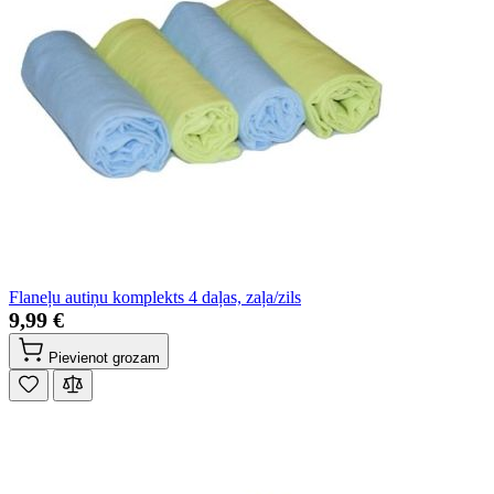
Flaneļu autiņu komplekts 4 daļas, zaļa/zils
9,99 €
Pievienot grozam