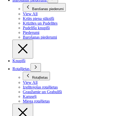
Barošanas piederumi
Barošanas piederumi
View All
Krūts piena sūknīši
Krūzītes un Pudelītes
Pudelīšu knupīši
Piederumi
Barošanas piederumi
Knupīši
Rotaļlietas
Rotaļlietas
View All
Izglītojošas rotaļlietas
Graužamie un Grabulīši
Karuseļi
Miega rotaļlietas