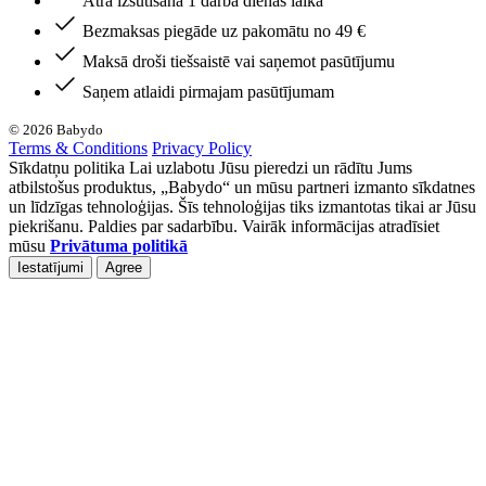
Ātra izsūtīšana 1 darba dienas laikā
Bezmaksas piegāde uz pakomātu no 49 €
Maksā droši tiešsaistē vai saņemot pasūtījumu
Saņem atlaidi pirmajam pasūtījumam
© 2026 Babydo
Terms & Conditions
Privacy Policy
Sīkdatņu politika Lai uzlabotu Jūsu pieredzi un rādītu Jums
atbilstošus produktus, „Babydo“ un mūsu partneri izmanto sīkdatnes
un līdzīgas tehnoloģijas. Šīs tehnoloģijas tiks izmantotas tikai ar Jūsu
piekrišanu. Paldies par sadarbību. Vairāk informācijas atradīsiet
mūsu
Privātuma politikā
Iestatījumi
Agree