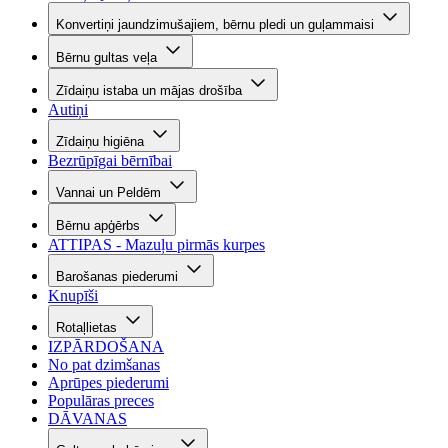
Konvertiņi jaundzimušajiem, bērnu pledi un guļammaisi
Bērnu gultas veļa
Zīdaiņu istaba un mājas drošība
Autiņi
Zīdaiņu higiēna
Bezrūpīgai bērnībai
Vannai un Peldēm
Bērnu apģērbs
ATTIPAS - Mazuļu pirmās kurpes
Barošanas piederumi
Knupīši
Rotaļlietas
IZPĀRDOŠANA
No pat dzimšanas
Aprūpes piederumi
Populāras preces
DĀVANAS