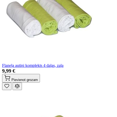
Flaneļa autiņi komplekts 4 daļas, zaļa
9,99 €
Pievienot grozam