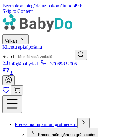
Bezmaksas piegāde uz pakomātu no 49 €
Skip to Content
Veikals
Klientu apkalpošana
Search
info@babydo.lt
+37069832905
0
Preces māmiņām un grūtniecēm
Preces māmiņām un grūtniecēm