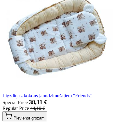
Ligzdiņa - kokons jaundzimušajiem "Friends"
38,11 €
Special Price
Regular Price
44,10 €
Pievienot grozam