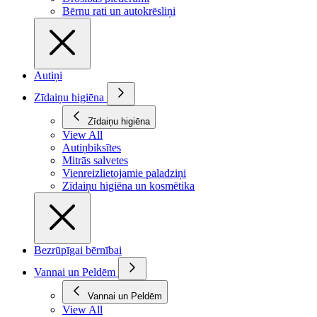
Bērnu rati un autokrēsliņi
Autiņi
Zīdaiņu higiēna
Zīdaiņu higiēna
View All
Autiņbiksītes
Mitrās salvetes
Vienreizlietojamie paladziņi
Zīdaiņu higiēna un kosmētika
Bezrūpīgai bērnībai
Vannai un Peldēm
Vannai un Peldēm
View All