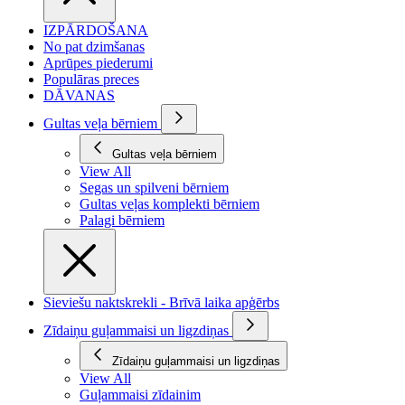
IZPĀRDOŠANA
No pat dzimšanas
Aprūpes piederumi
Populāras preces
DĀVANAS
Gultas veļa bērniem
Gultas veļa bērniem
View All
Segas un spilveni bērniem
Gultas veļas komplekti bērniem
Palagi bērniem
Sieviešu naktskrekli - Brīvā laika apģērbs
Zīdaiņu guļammaisi un ligzdiņas
Zīdaiņu guļammaisi un ligzdiņas
View All
Guļammaisi zīdainim