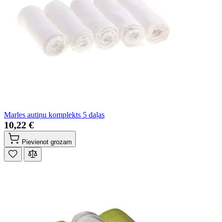
Marles autiņu komplekts 5 daļas
10,22 €
Pievienot grozam