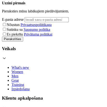
Uzzini pirmais
Pieraksties mūsu labākajiem piedāvājumiem.
E-pasta adrese
Nõustun
Privaatsuspoliitikaga
Sutinku su
Saugumo politika
Es piekrītu
Privātuma politikai
Pierakstīties
Veikals
What's new
Women
Men
Gear
Training
Izpārdošana
Klientu apkalpošana