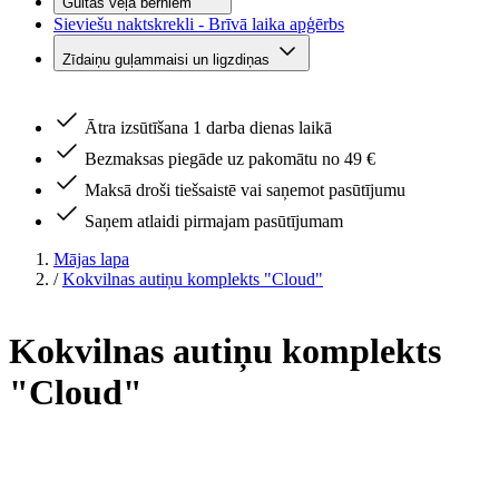
Gultas veļa bērniem
Sieviešu naktskrekli - Brīvā laika apģērbs
Zīdaiņu guļammaisi un ligzdiņas
Ātra izsūtīšana 1 darba dienas laikā
Bezmaksas piegāde uz pakomātu no 49 €
Maksā droši tiešsaistē vai saņemot pasūtījumu
Saņem atlaidi pirmajam pasūtījumam
Mājas lapa
/
Kokvilnas autiņu komplekts "Cloud"
Kokvilnas autiņu komplekts
"Cloud"