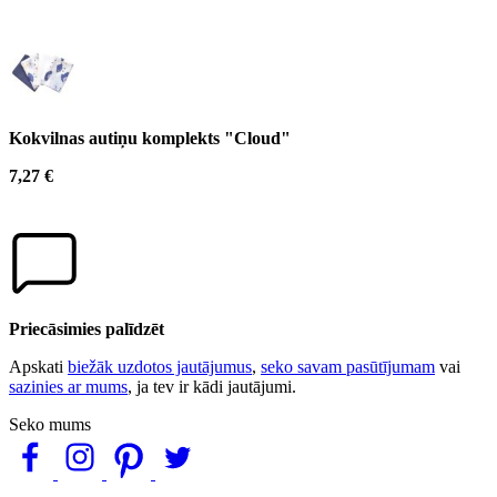
Kokvilnas autiņu komplekts "Cloud"
7,27 €
Priecāsimies palīdzēt
Apskati
biežāk uzdotos jautājumus
,
seko savam pasūtījumam
vai
sazinies ar mums
, ja tev ir kādi jautājumi.
Seko mums