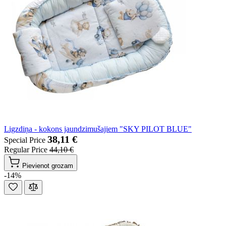
Ligzdiņa - kokons jaundzimušajiem "SKY PILOT BLUE"
38,11 €
Special Price
Regular Price
44,10 €
Pievienot grozam
-14%