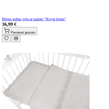
Bērnu gultas veļa ar palags "Royal beige"
36,99 €
Pievienot grozam