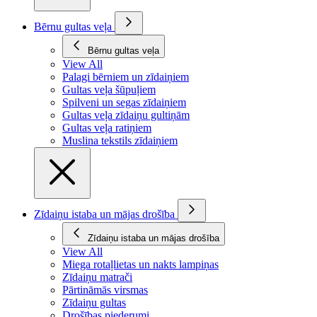
Bērnu gultas veļa
Bērnu gultas veļa
View All
Palagi bērniem un zīdaiņiem
Gultas veļa šūpuļiem
Spilveni un segas zīdaiņiem
Gultas veļa zīdaiņu gultiņām
Gultas veļa ratiņiem
Muslina tekstils zīdaiņiem
Zīdaiņu istaba un mājas drošība
Zīdaiņu istaba un mājas drošība
View All
Miega rotaļlietas un nakts lampiņas
Zīdaiņu matrači
Pārtināmās virsmas
Zīdaiņu gultas
Drošības piederumi