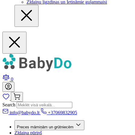
Zīdaiņu ligzdiņas un Ietināmie guļammaisi
0
Search
info@babydo.lt
+37069832905
Preces māmiņām un grūtniecēm
Zīdaiņa pūriņš