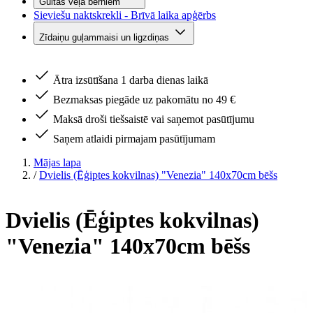
Gultas veļa bērniem
Sieviešu naktskrekli - Brīvā laika apģērbs
Zīdaiņu guļammaisi un ligzdiņas
Ātra izsūtīšana 1 darba dienas laikā
Bezmaksas piegāde uz pakomātu no 49 €
Maksā droši tiešsaistē vai saņemot pasūtījumu
Saņem atlaidi pirmajam pasūtījumam
Mājas lapa
/
Dvielis (Ēģiptes kokvilnas) "Venezia" 140x70cm bēšs
Dvielis (Ēģiptes kokvilnas)
"Venezia" 140x70cm bēšs