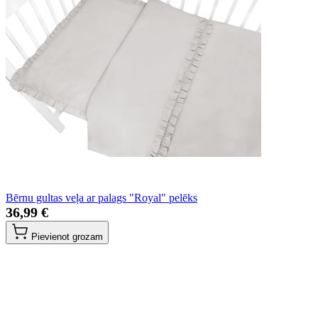
Bērnu gultas veļa ar palags "Royal" pelēks
36,99 €
Pievienot grozam