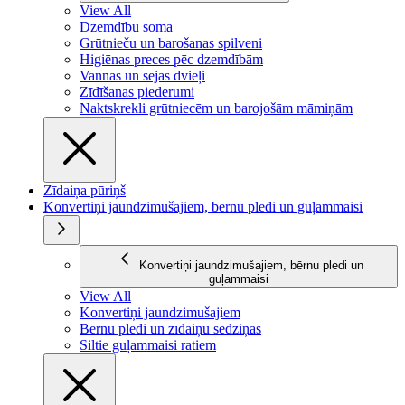
View All
Dzemdību soma
Grūtnieču un barošanas spilveni
Higiēnas preces pēc dzemdībām
Vannas un sejas dvieļi
Zīdīšanas piederumi
Naktskrekli grūtniecēm un barojošām māmiņām
Zīdaiņa pūriņš
Konvertiņi jaundzimušajiem, bērnu pledi un guļammaisi
Konvertiņi jaundzimušajiem, bērnu pledi un
guļammaisi
View All
Konvertiņi jaundzimušajiem
Bērnu pledi un zīdaiņu sedziņas
Siltie guļammaisi ratiem