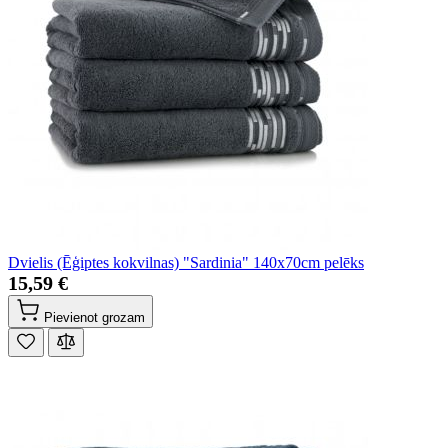
Dvielis (Ēģiptes kokvilnas) "Sardinia" 140x70cm pelēks
15,59 €
Pievienot grozam