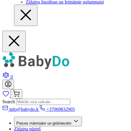
Zīdaiņu ligzdiņas un Ietināmie guļammaisi
0
Search
info@babydo.lt
+37069832905
Preces māmiņām un grūtniecēm
Zīdaiņa pūriņš