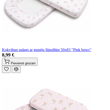
Kokvilnas palags ar gumiju šūpulītim 50x83 "Pink bows"
8,99 €
Pievienot grozam