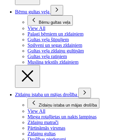
Bērnu gultas veļa
Bērnu gultas veļa
View All
Palagi bērniem un zīdaiņiem
Gultas veļa šūpuļiem
Spilveni un segas zīdaiņiem
Gultas veļa zīdaiņu gultiņām
Gultas veļa ratiņiem
Muslina tekstils zīdaiņiem
Zīdaiņu istaba un mājas drošība
Zīdaiņu istaba un mājas drošība
View All
Miega rotaļlietas un nakts lampiņas
Zīdaiņu matrači
Pārtināmās virsmas
Zīdaiņu gultas
Drošības piederumi