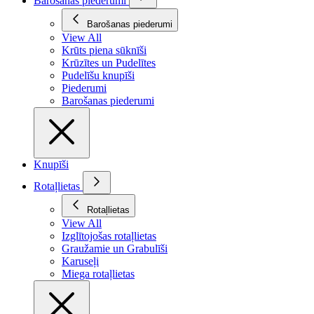
Barošanas piederumi
Barošanas piederumi
View All
Krūts piena sūknīši
Krūzītes un Pudelītes
Pudelīšu knupīši
Piederumi
Barošanas piederumi
Knupīši
Rotaļlietas
Rotaļlietas
View All
Izglītojošas rotaļlietas
Graužamie un Grabulīši
Karuseļi
Miega rotaļlietas