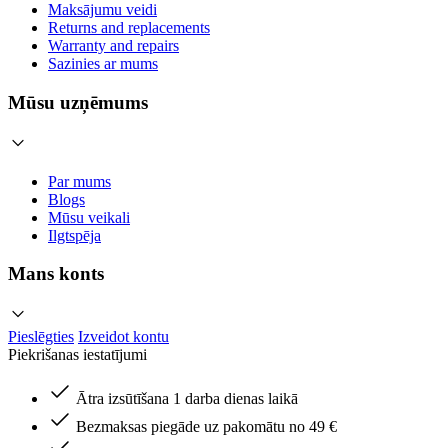
Maksājumu veidi
Returns and replacements
Warranty and repairs
Sazinies ar mums
Mūsu uzņēmums
Par mums
Blogs
Mūsu veikali
Ilgtspēja
Mans konts
Pieslēgties
Izveidot kontu
Piekrišanas iestatījumi
Ātra izsūtīšana 1 darba dienas laikā
Bezmaksas piegāde uz pakomātu no 49 €