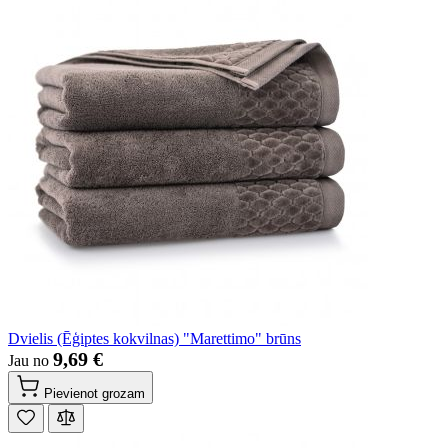
Dvielis (Ēģiptes kokvilnas) "Marettimo" brūns
9,69 €
Jau no
Pievienot grozam