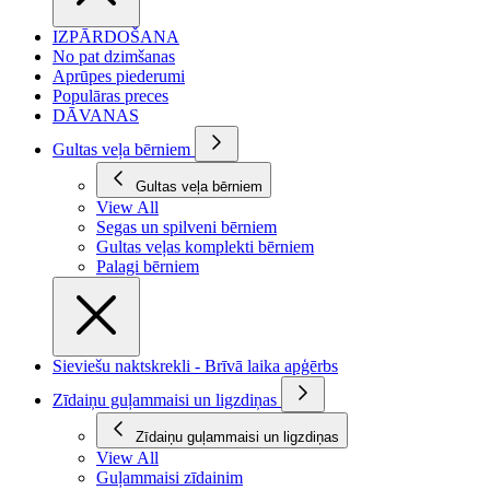
IZPĀRDOŠANA
No pat dzimšanas
Aprūpes piederumi
Populāras preces
DĀVANAS
Gultas veļa bērniem
Gultas veļa bērniem
View All
Segas un spilveni bērniem
Gultas veļas komplekti bērniem
Palagi bērniem
Sieviešu naktskrekli - Brīvā laika apģērbs
Zīdaiņu guļammaisi un ligzdiņas
Zīdaiņu guļammaisi un ligzdiņas
View All
Guļammaisi zīdainim