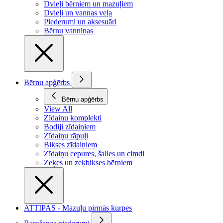
Dvieļi bērniem un mazuļiem
Dvieļi un vannas veļa
Piederumi un aksesuāri
Bērnu vanniņas
Bērnu apģērbs
Bērnu apģērbs
View All
Zīdaiņu komplekti
Bodiji zīdaiņiem
Zīdaiņu rāpuļi
Bikses zīdaiņiem
Zīdaiņu cepures, šalles un cimdi
Zeķes un zeķbikses bērniem
ATTIPAS - Mazuļu pirmās kurpes