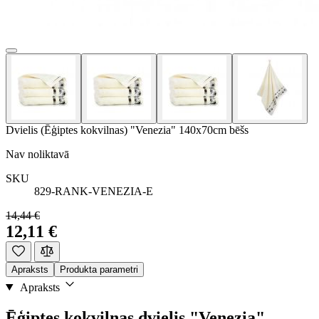
Dvielis (Ēģiptes kokvilnas) "Venezia" 140x70cm bēšs
Nav noliktavā
SKU
829-RANK-VENEZIA-E
14,44 €
12,11 €
Apraksts
Produkta parametri
Apraksts
Ēģiptes kokvilnas dvielis "Venezia"