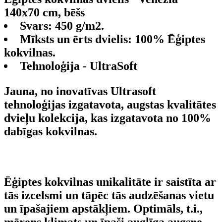
140x70 cm, bēšs
Svars: 450 g/m2.
Mīksts un ērts dvielis: 100% Ēģiptes
kokvilnas.
Tehnoloģija - UltraSoft
Jauna, no inovatīvas Ultrasoft
tehnoloģijas izgatavota, augstas kvalitātes
dvieļu kolekcija, kas izgatavota no 100%
dabīgas kokvilnas.
Ēģiptes kokvilnas
unikalitāte ir saistīta ar
tās izcelsmi un tāpēc tās audzēšanas vietu
un īpašajiem apstākļiem. Optimāls, t.i.,
mērens klimats un īpaši auglīga augsne