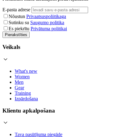
E-pasta adrese
Nõustun
Privaatsuspoliitikaga
Sutinku su
Saugumo politika
Es piekrītu
Privātuma politikai
Pierakstīties
Veikals
What's new
Women
Men
Gear
Training
Izpārdošana
Klientu apkalpošana
Tava pasūtījuma piegāde