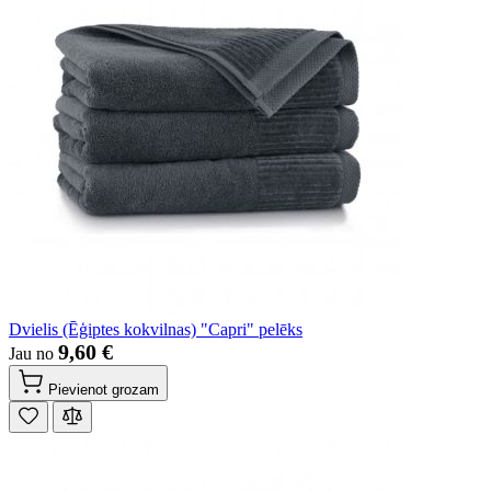
Dvielis (Ēģiptes kokvilnas) "Capri" pelēks
9,60 €
Jau no
Pievienot grozam