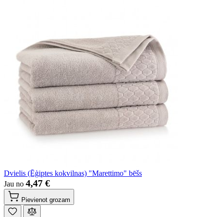
Dvielis (Ēģiptes kokvilnas) "Marettimo" bēšs
4,47 €
Jau no
Pievienot grozam