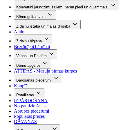
Konvertiņi jaundzimušajiem, bērnu pledi un guļammaisi
Bērnu gultas veļa
Zīdaiņu istaba un mājas drošība
Autiņi
Zīdaiņu higiēna
Bezrūpīgai bērnībai
Vannai un Peldēm
Bērnu apģērbs
ATTIPAS - Mazuļu pirmās kurpes
Barošanas piederumi
Knupīši
Rotaļlietas
IZPĀRDOŠANA
No pat dzimšanas
Aprūpes piederumi
Populāras preces
DĀVANAS