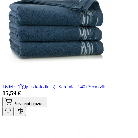
Dvielis (Ēģiptes kokvilnas) "Sardinia" 140x70cm zils
15,59 €
Pievienot grozam