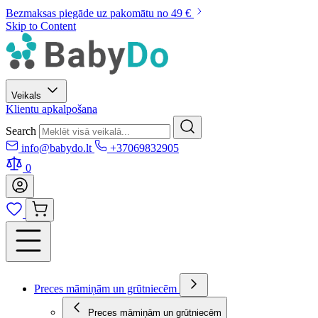
Bezmaksas piegāde uz pakomātu no 49 €
Skip to Content
Veikals
Klientu apkalpošana
Search
info@babydo.lt
+37069832905
0
Preces māmiņām un grūtniecēm
Preces māmiņām un grūtniecēm