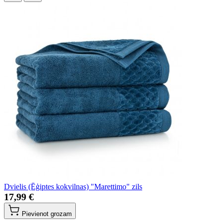
Dvielis (Ēģiptes kokvilnas) "Marettimo" zils
17,99 €
Pievienot grozam