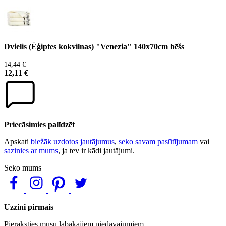
Dvielis (Ēģiptes kokvilnas) "Venezia" 140x70cm bēšs
14,44 €
12,11 €
Priecāsimies palīdzēt
Apskati
biežāk uzdotos jautājumus
,
seko savam pasūtījumam
vai
sazinies ar mums
, ja tev ir kādi jautājumi.
Seko mums
Uzzini pirmais
Pieraksties mūsu labākajiem piedāvājumiem.