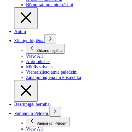
Bērnu rati un autokrēsliņi
Autiņi
Zīdaiņu higiēna
Zīdaiņu higiēna
View All
Autiņbiksītes
Mitrās salvetes
Vienreizlietojamie paladziņi
Zīdaiņu higiēna un kosmētika
Bezrūpīgai bērnībai
Vannai un Peldēm
Vannai un Peldēm
View All