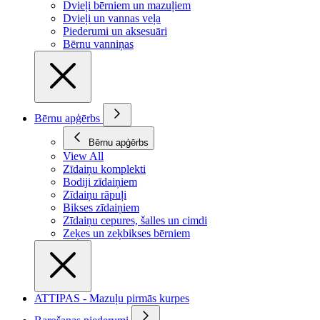
Dvieļi bērniem un mazuļiem
Dvieļi un vannas veļa
Piederumi un aksesuāri
Bērnu vanniņas
Bērnu apģērbs
Bērnu apģērbs
View All
Zīdaiņu komplekti
Bodiji zīdaiņiem
Zīdaiņu rāpuļi
Bikses zīdaiņiem
Zīdaiņu cepures, šalles un cimdi
Zeķes un zeķbikses bērniem
ATTIPAS - Mazuļu pirmās kurpes