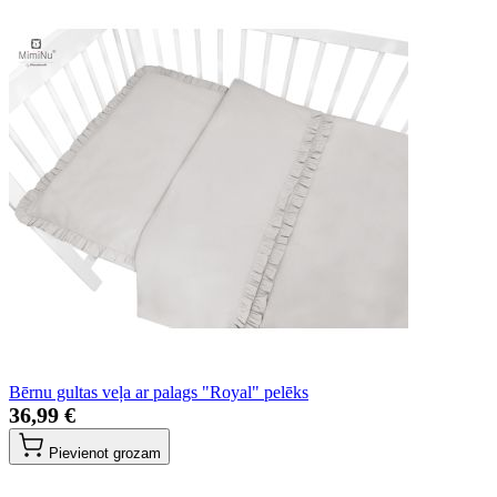
Bērnu gultas veļa ar palags "Royal" pelēks
36,99 €
Pievienot grozam