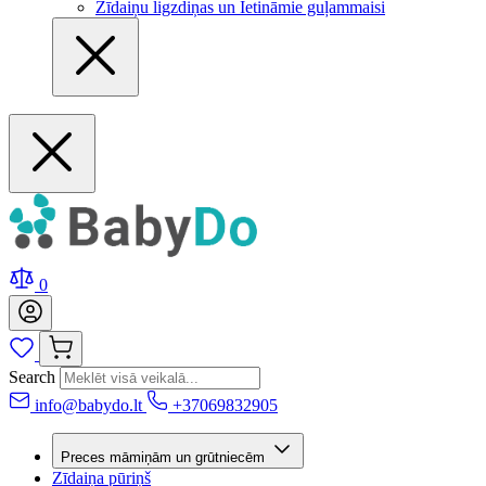
Zīdaiņu ligzdiņas un Ietināmie guļammaisi
0
Search
info@babydo.lt
+37069832905
Preces māmiņām un grūtniecēm
Zīdaiņa pūriņš