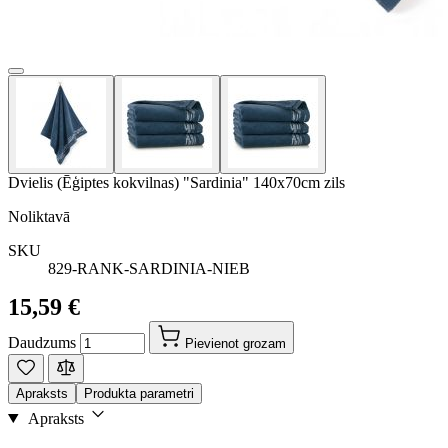
Dvielis (Ēģiptes kokvilnas) "Sardinia" 140x70cm zils
Noliktavā
SKU
829-RANK-SARDINIA-NIEB
15,59 €
Daudzums
Pievienot grozam
Apraksts
Produkta parametri
Apraksts