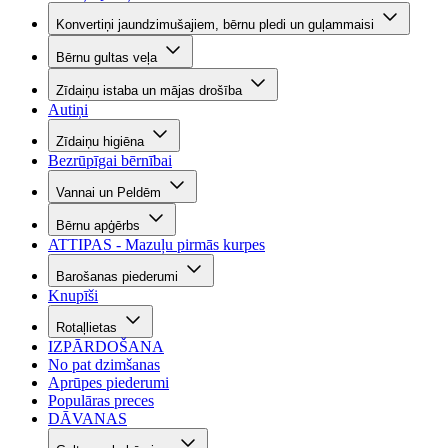
Konvertiņi jaundzimušajiem, bērnu pledi un guļammaisi
Bērnu gultas veļa
Zīdaiņu istaba un mājas drošība
Autiņi
Zīdaiņu higiēna
Bezrūpīgai bērnībai
Vannai un Peldēm
Bērnu apģērbs
ATTIPAS - Mazuļu pirmās kurpes
Barošanas piederumi
Knupīši
Rotaļlietas
IZPĀRDOŠANA
No pat dzimšanas
Aprūpes piederumi
Populāras preces
DĀVANAS