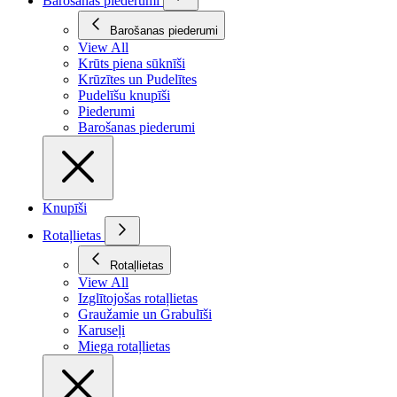
Barošanas piederumi
Barošanas piederumi
View All
Krūts piena sūknīši
Krūzītes un Pudelītes
Pudelīšu knupīši
Piederumi
Barošanas piederumi
Knupīši
Rotaļlietas
Rotaļlietas
View All
Izglītojošas rotaļlietas
Graužamie un Grabulīši
Karuseļi
Miega rotaļlietas