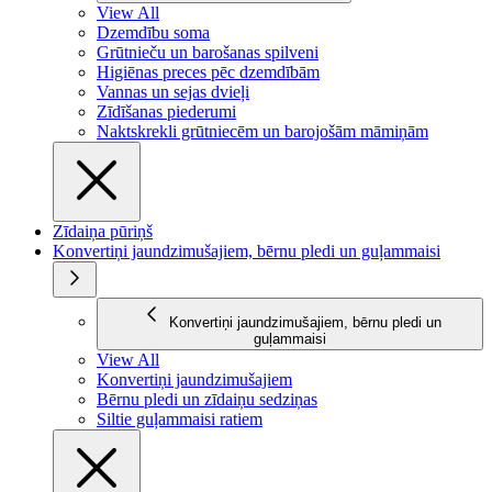
View All
Dzemdību soma
Grūtnieču un barošanas spilveni
Higiēnas preces pēc dzemdībām
Vannas un sejas dvieļi
Zīdīšanas piederumi
Naktskrekli grūtniecēm un barojošām māmiņām
Zīdaiņa pūriņš
Konvertiņi jaundzimušajiem, bērnu pledi un guļammaisi
Konvertiņi jaundzimušajiem, bērnu pledi un
guļammaisi
View All
Konvertiņi jaundzimušajiem
Bērnu pledi un zīdaiņu sedziņas
Siltie guļammaisi ratiem