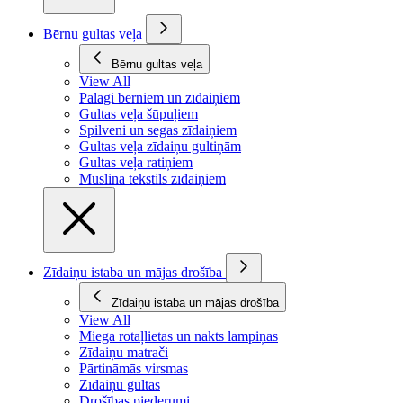
Bērnu gultas veļa
Bērnu gultas veļa
View All
Palagi bērniem un zīdaiņiem
Gultas veļa šūpuļiem
Spilveni un segas zīdaiņiem
Gultas veļa zīdaiņu gultiņām
Gultas veļa ratiņiem
Muslina tekstils zīdaiņiem
Zīdaiņu istaba un mājas drošība
Zīdaiņu istaba un mājas drošība
View All
Miega rotaļlietas un nakts lampiņas
Zīdaiņu matrači
Pārtināmās virsmas
Zīdaiņu gultas
Drošības piederumi