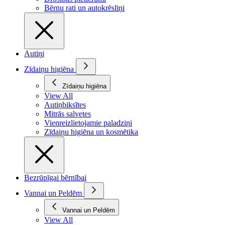
Bērnu rati un autokrēsliņi
Autiņi
Zīdaiņu higiēna
Zīdaiņu higiēna
View All
Autiņbiksītes
Mitrās salvetes
Vienreizlietojamie paladziņi
Zīdaiņu higiēna un kosmētika
Bezrūpīgai bērnībai
Vannai un Peldēm
Vannai un Peldēm
View All