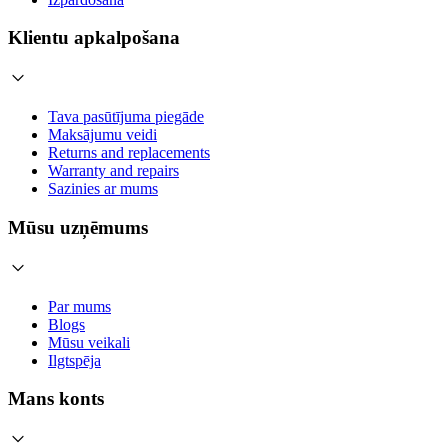
Klientu apkalpošana
Tava pasūtījuma piegāde
Maksājumu veidi
Returns and replacements
Warranty and repairs
Sazinies ar mums
Mūsu uzņēmums
Par mums
Blogs
Mūsu veikali
Ilgtspēja
Mans konts