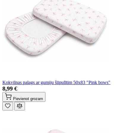
Kokvilnas palags ar gumiju šūpulītim 50x83 "Pink bows"
8,99 €
Pievienot grozam