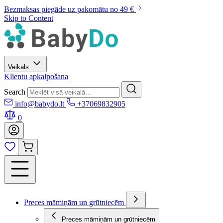
Bezmaksas piegāde uz pakomātu no 49 €
Skip to Content
Veikals
Klientu apkalpošana
Search
info@babydo.lt
+37069832905
0
Preces māmiņām un grūtniecēm
Preces māmiņām un grūtniecēm