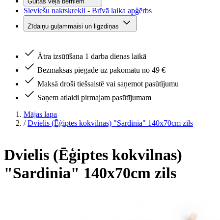
Gultas veļa bērniem
Sieviešu naktskrekli - Brīvā laika apģērbs
Zīdaiņu guļammaisi un ligzdiņas
Ātra izsūtīšana 1 darba dienas laikā
Bezmaksas piegāde uz pakomātu no 49 €
Maksā droši tiešsaistē vai saņemot pasūtījumu
Saņem atlaidi pirmajam pasūtījumam
Mājas lapa
/
Dvielis (Ēģiptes kokvilnas) "Sardinia" 140x70cm zils
Dvielis (Ēģiptes kokvilnas)
"Sardinia" 140x70cm zils