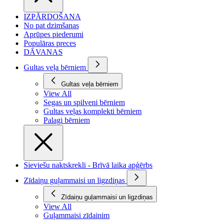
IZPĀRDOŠANA
No pat dzimšanas
Aprūpes piederumi
Populāras preces
DĀVANAS
Gultas veļa bērniem
Gultas veļa bērniem
View All
Segas un spilveni bērniem
Gultas veļas komplekti bērniem
Palagi bērniem
Sieviešu naktskrekli - Brīvā laika apģērbs
Zīdaiņu guļammaisi un ligzdiņas
Zīdaiņu guļammaisi un ligzdiņas
View All
Guļammaisi zīdainim