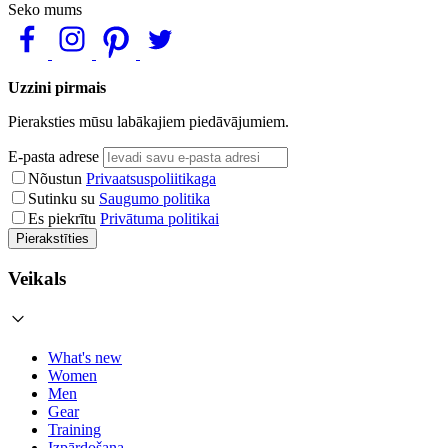
Seko mums
Uzzini pirmais
Pieraksties mūsu labākajiem piedāvājumiem.
E-pasta adrese
Nõustun
Privaatsuspoliitikaga
Sutinku su
Saugumo politika
Es piekrītu
Privātuma politikai
Pierakstīties
Veikals
What's new
Women
Men
Gear
Training
Izpārdošana