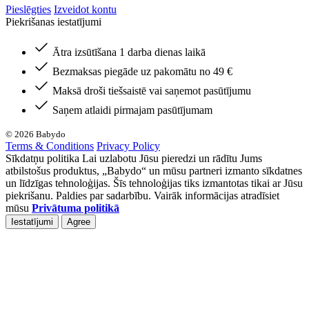
Pieslēgties
Izveidot kontu
Piekrišanas iestatījumi
Ātra izsūtīšana 1 darba dienas laikā
Bezmaksas piegāde uz pakomātu no 49 €
Maksā droši tiešsaistē vai saņemot pasūtījumu
Saņem atlaidi pirmajam pasūtījumam
© 2026 Babydo
Terms & Conditions
Privacy Policy
Sīkdatņu politika Lai uzlabotu Jūsu pieredzi un rādītu Jums
atbilstošus produktus, „Babydo“ un mūsu partneri izmanto sīkdatnes
un līdzīgas tehnoloģijas. Šīs tehnoloģijas tiks izmantotas tikai ar Jūsu
piekrišanu. Paldies par sadarbību. Vairāk informācijas atradīsiet
mūsu
Privātuma politikā
Iestatījumi
Agree