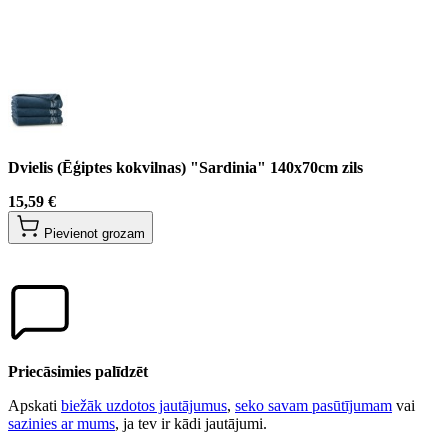
Dvielis (Ēģiptes kokvilnas) "Sardinia" 140x70cm zils
15,59 €
Pievienot grozam
Priecāsimies palīdzēt
Apskati
biežāk uzdotos jautājumus
,
seko savam pasūtījumam
vai
sazinies ar mums
, ja tev ir kādi jautājumi.