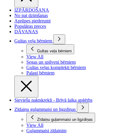
IZPĀRDOŠANA
No pat dzimšanas
Aprūpes piederumi
Populāras preces
DĀVANAS
Gultas veļa bērniem
Gultas veļa bērniem
View All
Segas un spilveni bērniem
Gultas veļas komplekti bērniem
Palagi bērniem
Sieviešu naktskrekli - Brīvā laika apģērbs
Zīdaiņu guļammaisi un ligzdiņas
Zīdaiņu guļammaisi un ligzdiņas
View All
Guļammaisi zīdainim