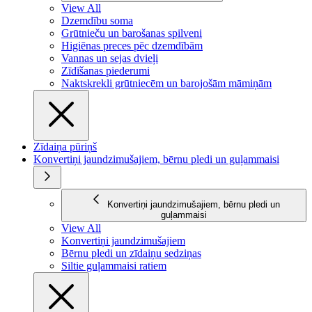
View All
Dzemdību soma
Grūtnieču un barošanas spilveni
Higiēnas preces pēc dzemdībām
Vannas un sejas dvieļi
Zīdīšanas piederumi
Naktskrekli grūtniecēm un barojošām māmiņām
Zīdaiņa pūriņš
Konvertiņi jaundzimušajiem, bērnu pledi un guļammaisi
Konvertiņi jaundzimušajiem, bērnu pledi un
guļammaisi
View All
Konvertiņi jaundzimušajiem
Bērnu pledi un zīdaiņu sedziņas
Siltie guļammaisi ratiem