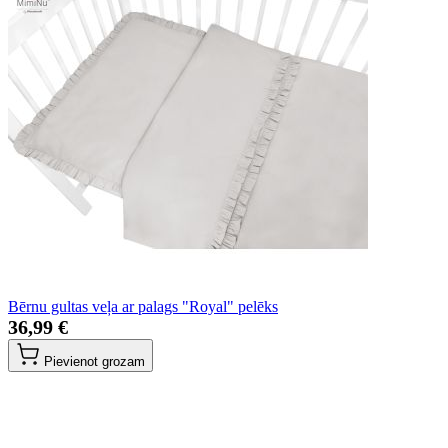
Bērnu gultas veļa ar palags "Royal" pelēks
36,99 €
Pievienot grozam