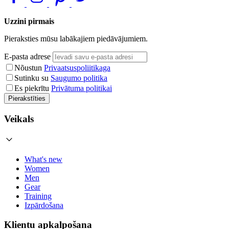
Uzzini pirmais
Pieraksties mūsu labākajiem piedāvājumiem.
E-pasta adrese
Nõustun
Privaatsuspoliitikaga
Sutinku su
Saugumo politika
Es piekrītu
Privātuma politikai
Pierakstīties
Veikals
What's new
Women
Men
Gear
Training
Izpārdošana
Klientu apkalpošana