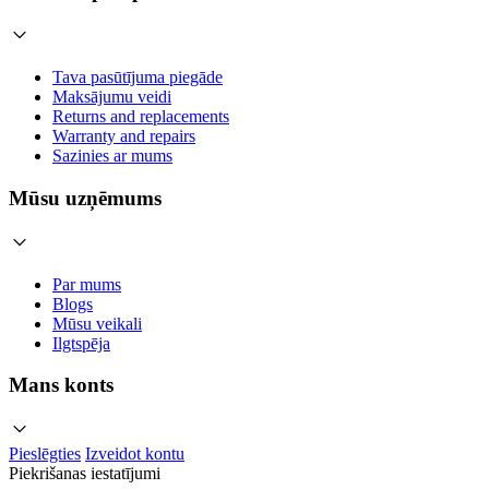
Tava pasūtījuma piegāde
Maksājumu veidi
Returns and replacements
Warranty and repairs
Sazinies ar mums
Mūsu uzņēmums
Par mums
Blogs
Mūsu veikali
Ilgtspēja
Mans konts
Pieslēgties
Izveidot kontu
Piekrišanas iestatījumi