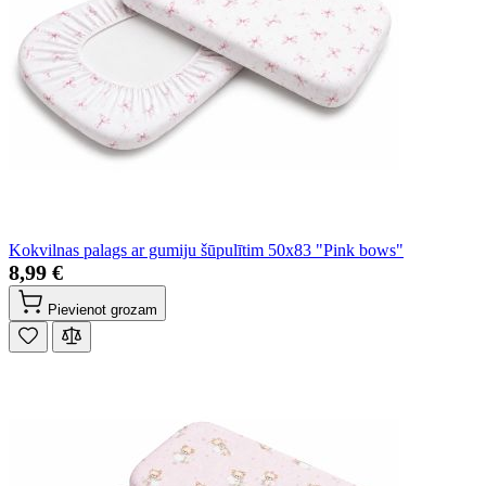
Kokvilnas palags ar gumiju šūpulītim 50x83 "Pink bows"
8,99 €
Pievienot grozam