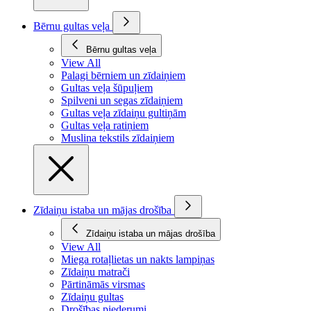
Bērnu gultas veļa
Bērnu gultas veļa
View All
Palagi bērniem un zīdaiņiem
Gultas veļa šūpuļiem
Spilveni un segas zīdaiņiem
Gultas veļa zīdaiņu gultiņām
Gultas veļa ratiņiem
Muslina tekstils zīdaiņiem
Zīdaiņu istaba un mājas drošība
Zīdaiņu istaba un mājas drošība
View All
Miega rotaļlietas un nakts lampiņas
Zīdaiņu matrači
Pārtināmās virsmas
Zīdaiņu gultas
Drošības piederumi