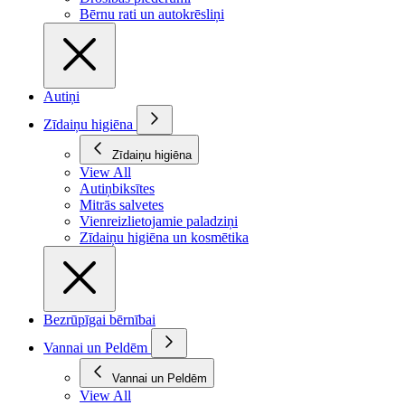
Bērnu rati un autokrēsliņi
Autiņi
Zīdaiņu higiēna
Zīdaiņu higiēna
View All
Autiņbiksītes
Mitrās salvetes
Vienreizlietojamie paladziņi
Zīdaiņu higiēna un kosmētika
Bezrūpīgai bērnībai
Vannai un Peldēm
Vannai un Peldēm
View All