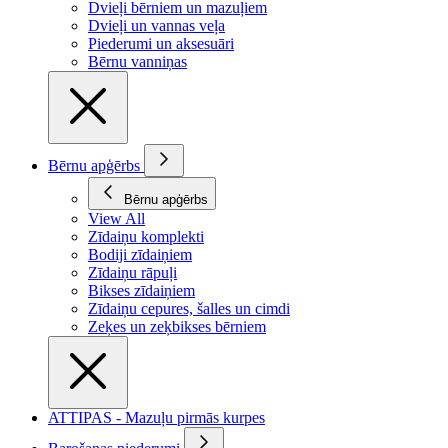
Dvieļi bērniem un mazuļiem
Dvieļi un vannas veļa
Piederumi un aksesuāri
Bērnu vanniņas
Bērnu apģērbs
Bērnu apģērbs
View All
Zīdaiņu komplekti
Bodiji zīdaiņiem
Zīdaiņu rāpuļi
Bikses zīdaiņiem
Zīdaiņu cepures, šalles un cimdi
Zeķes un zeķbikses bērniem
ATTIPAS - Mazuļu pirmās kurpes