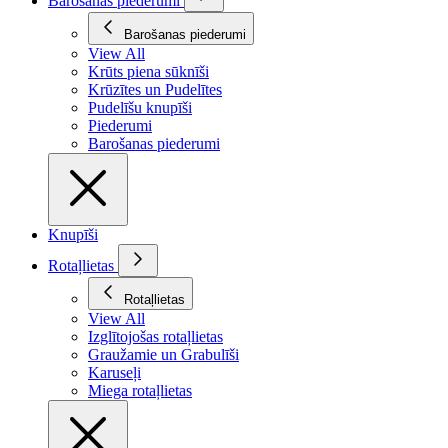
Barošanas piederumi
Barošanas piederumi
View All
Krūts piena sūknīši
Krūzītes un Pudelītes
Pudelīšu knupīši
Piederumi
Barošanas piederumi
Knupīši
Rotaļlietas
Rotaļlietas
View All
Izglītojošas rotaļlietas
Graužamie un Grabulīši
Karuseļi
Miega rotaļlietas