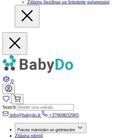
Zīdaiņu ligzdiņas un Ietināmie guļammaisi
0
Search
info@babydo.lt
+37069832905
Preces māmiņām un grūtniecēm
Zīdaiņa pūriņš