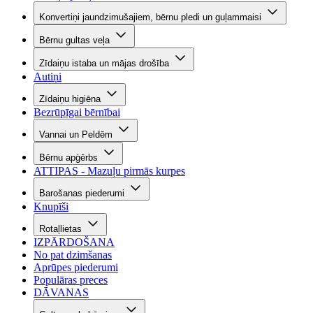
Konvertiņi jaundzimušajiem, bērnu pledi un guļammaisi
Bērnu gultas veļa
Zīdaiņu istaba un mājas drošība
Autiņi
Zīdaiņu higiēna
Bezrūpīgai bērnībai
Vannai un Peldēm
Bērnu apģērbs
ATTIPAS - Mazuļu pirmās kurpes
Barošanas piederumi
Knupīši
Rotaļlietas
IZPĀRDOŠANA
No pat dzimšanas
Aprūpes piederumi
Populāras preces
DĀVANAS