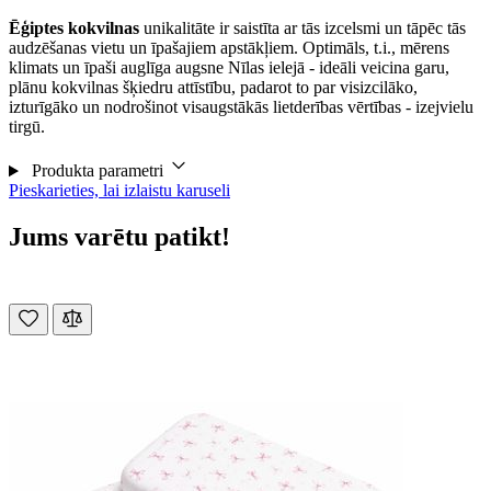
Ēģiptes kokvilnas
unikalitāte ir saistīta ar tās izcelsmi un tāpēc tās
audzēšanas vietu un īpašajiem apstākļiem. Optimāls, t.i., mērens
klimats un īpaši auglīga augsne Nīlas ielejā - ideāli veicina garu,
plānu kokvilnas šķiedru attīstību, padarot to par visizcilāko,
izturīgāko un nodrošinot visaugstākās lietderības vērtības - izejvielu
tirgū.
Produkta parametri
Pieskarieties, lai izlaistu karuseli
Jums varētu patikt!