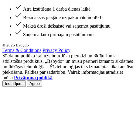
Ātra izsūtīšana 1 darba dienas laikā
Bezmaksas piegāde uz pakomātu no 49 €
Maksā droši tiešsaistē vai saņemot pasūtījumu
Saņem atlaidi pirmajam pasūtījumam
© 2026 Babydo
Terms & Conditions
Privacy Policy
Sīkdatņu politika Lai uzlabotu Jūsu pieredzi un rādītu Jums
atbilstošus produktus, „Babydo“ un mūsu partneri izmanto sīkdatnes
un līdzīgas tehnoloģijas. Šīs tehnoloģijas tiks izmantotas tikai ar Jūsu
piekrišanu. Paldies par sadarbību. Vairāk informācijas atradīsiet
mūsu
Privātuma politikā
Iestatījumi
Agree