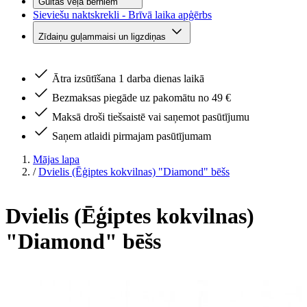
Gultas veļa bērniem
Sieviešu naktskrekli - Brīvā laika apģērbs
Zīdaiņu guļammaisi un ligzdiņas
Ātra izsūtīšana 1 darba dienas laikā
Bezmaksas piegāde uz pakomātu no 49 €
Maksā droši tiešsaistē vai saņemot pasūtījumu
Saņem atlaidi pirmajam pasūtījumam
Mājas lapa
/
Dvielis (Ēģiptes kokvilnas) "Diamond" bēšs
Dvielis (Ēģiptes kokvilnas)
"Diamond" bēšs