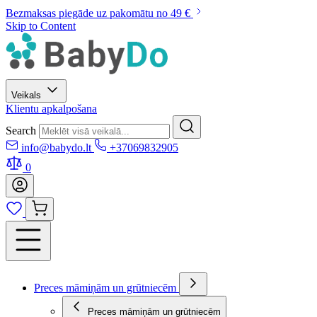
Bezmaksas piegāde uz pakomātu no 49 €
Skip to Content
Veikals
Klientu apkalpošana
Search
info@babydo.lt
+37069832905
0
Preces māmiņām un grūtniecēm
Preces māmiņām un grūtniecēm