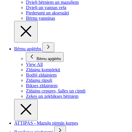
Dvieļi bērniem un mazuļiem
Dvieļi un vannas veļa
Piederumi un aksesuāri
Bērnu vanniņas
Bērnu apģērbs
Bērnu apģērbs
View All
Zīdaiņu komplekti
Bodiji zīdaiņiem
Zīdaiņu rāpuļi
Bikses zīdaiņiem
Zīdaiņu cepures, šalles un cimdi
Zeķes un zeķbikses bērniem
ATTIPAS - Mazuļu pirmās kurpes