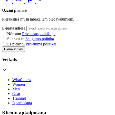
Uzzini pirmais
Pieraksties mūsu labākajiem piedāvājumiem.
E-pasta adrese
Nõustun
Privaatsuspoliitikaga
Sutinku su
Saugumo politika
Es piekrītu
Privātuma politikai
Pierakstīties
Veikals
What's new
Women
Men
Gear
Training
Izpārdošana
Klientu apkalpošana