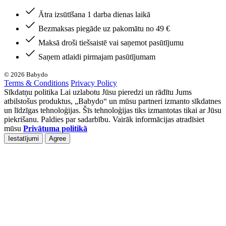
Ātra izsūtīšana 1 darba dienas laikā
Bezmaksas piegāde uz pakomātu no 49 €
Maksā droši tiešsaistē vai saņemot pasūtījumu
Saņem atlaidi pirmajam pasūtījumam
© 2026 Babydo
Terms & Conditions
Privacy Policy
Sīkdatņu politika Lai uzlabotu Jūsu pieredzi un rādītu Jums
atbilstošus produktus, „Babydo“ un mūsu partneri izmanto sīkdatnes
un līdzīgas tehnoloģijas. Šīs tehnoloģijas tiks izmantotas tikai ar Jūsu
piekrišanu. Paldies par sadarbību. Vairāk informācijas atradīsiet
mūsu
Privātuma politikā
Iestatījumi
Agree