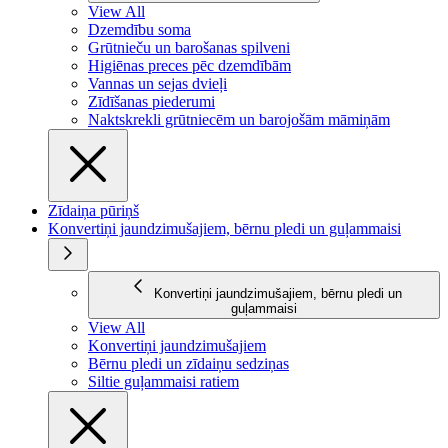
View All
Dzemdību soma
Grūtnieču un barošanas spilveni
Higiēnas preces pēc dzemdībām
Vannas un sejas dvieļi
Zīdīšanas piederumi
Naktskrekli grūtniecēm un barojošām māmiņām
Zīdaiņa pūriņš
Konvertiņi jaundzimušajiem, bērnu pledi un guļammaisi
Konvertiņi jaundzimušajiem, bērnu pledi un
guļammaisi
View All
Konvertiņi jaundzimušajiem
Bērnu pledi un zīdaiņu sedziņas
Siltie guļammaisi ratiem