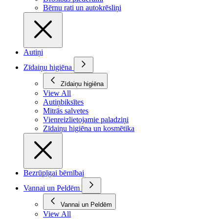
Bērnu rati un autokrēsliņi
Autiņi
Zīdaiņu higiēna
Zīdaiņu higiēna
View All
Autiņbiksītes
Mitrās salvetes
Vienreizlietojamie paladziņi
Zīdaiņu higiēna un kosmētika
Bezrūpīgai bērnībai
Vannai un Peldēm
Vannai un Peldēm
View All