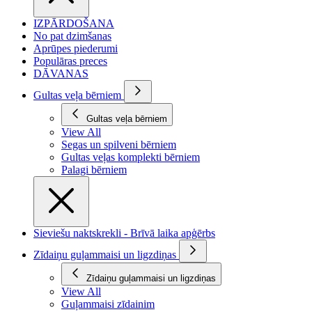
IZPĀRDOŠANA
No pat dzimšanas
Aprūpes piederumi
Populāras preces
DĀVANAS
Gultas veļa bērniem
Gultas veļa bērniem
View All
Segas un spilveni bērniem
Gultas veļas komplekti bērniem
Palagi bērniem
Sieviešu naktskrekli - Brīvā laika apģērbs
Zīdaiņu guļammaisi un ligzdiņas
Zīdaiņu guļammaisi un ligzdiņas
View All
Guļammaisi zīdainim