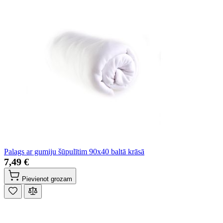
Palags ar gumiju šūpulītim 90x40 baltā krāsā
7,49 €
Pievienot grozam