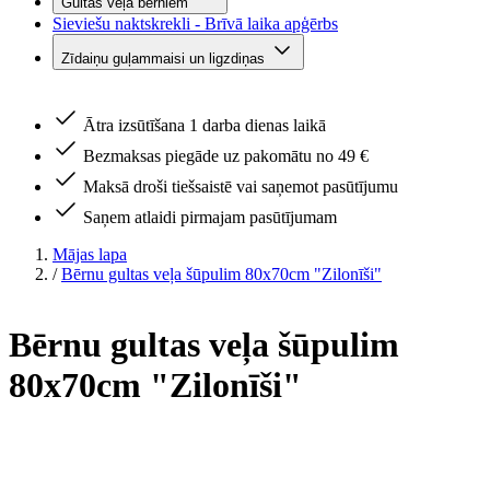
Gultas veļa bērniem
Sieviešu naktskrekli - Brīvā laika apģērbs
Zīdaiņu guļammaisi un ligzdiņas
Ātra izsūtīšana 1 darba dienas laikā
Bezmaksas piegāde uz pakomātu no 49 €
Maksā droši tiešsaistē vai saņemot pasūtījumu
Saņem atlaidi pirmajam pasūtījumam
Mājas lapa
/
Bērnu gultas veļa šūpulim 80x70cm "Zilonīši"
Bērnu gultas veļa šūpulim
80x70cm "Zilonīši"