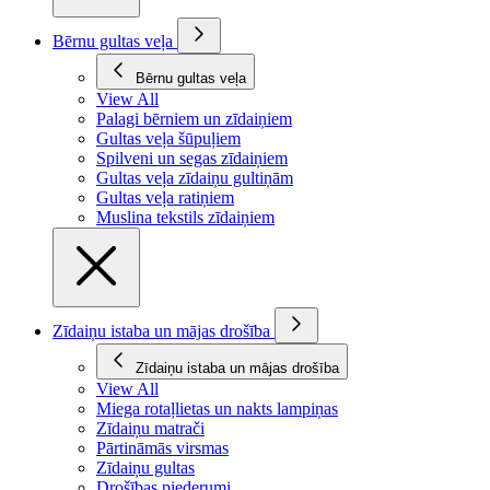
Bērnu gultas veļa
Bērnu gultas veļa
View All
Palagi bērniem un zīdaiņiem
Gultas veļa šūpuļiem
Spilveni un segas zīdaiņiem
Gultas veļa zīdaiņu gultiņām
Gultas veļa ratiņiem
Muslina tekstils zīdaiņiem
Zīdaiņu istaba un mājas drošība
Zīdaiņu istaba un mājas drošība
View All
Miega rotaļlietas un nakts lampiņas
Zīdaiņu matrači
Pārtināmās virsmas
Zīdaiņu gultas
Drošības piederumi