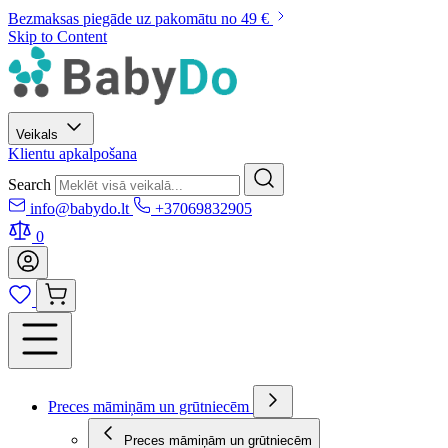
Bezmaksas piegāde uz pakomātu no 49 €
Skip to Content
Veikals
Klientu apkalpošana
Search
info@babydo.lt
+37069832905
0
Preces māmiņām un grūtniecēm
Preces māmiņām un grūtniecēm