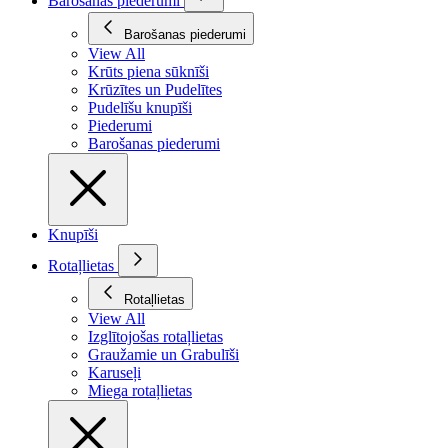
Barošanas piederumi
Barošanas piederumi
View All
Krūts piena sūknīši
Krūzītes un Pudelītes
Pudelīšu knupīši
Piederumi
Barošanas piederumi
Knupīši
Rotaļlietas
Rotaļlietas
View All
Izglītojošas rotaļlietas
Graužamie un Grabulīši
Karuseļi
Miega rotaļlietas