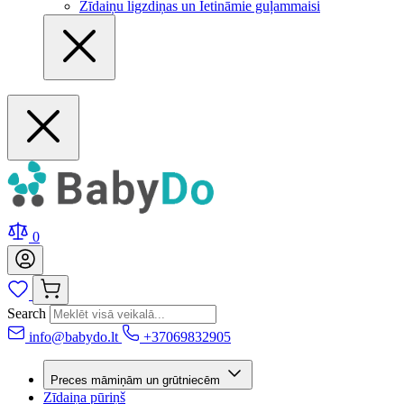
Zīdaiņu ligzdiņas un Ietināmie guļammaisi
0
Search
info@babydo.lt
+37069832905
Preces māmiņām un grūtniecēm
Zīdaiņa pūriņš