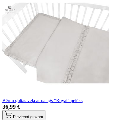
Bērnu gultas veļa ar palags "Royal" pelēks
36,99 €
Pievienot grozam