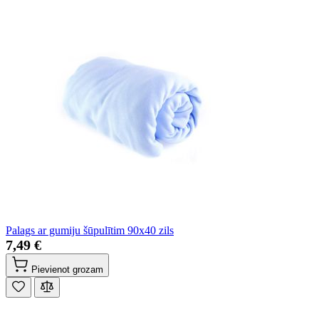
Palags ar gumiju šūpulītim 90x40 zils
7,49 €
Pievienot grozam