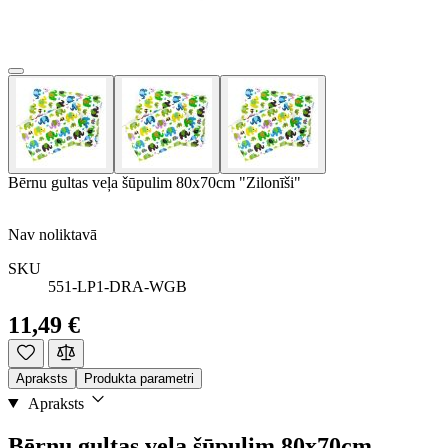
Bērnu gultas veļa šūpulim 80x70cm "Zilonīši"
Nav noliktavā
SKU
551-LP1-DRA-WGB
11,49 €
Apraksts
Produkta parametri
Apraksts
Bērnu gultas veļa šūpulim 80x70cm