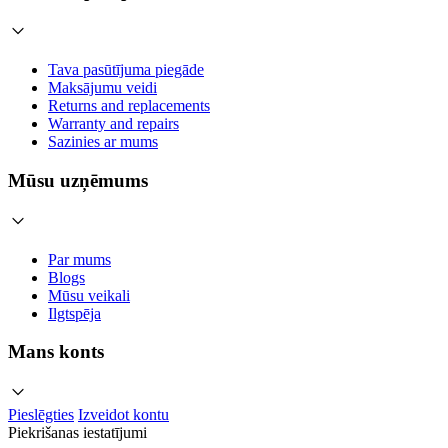
Tava pasūtījuma piegāde
Maksājumu veidi
Returns and replacements
Warranty and repairs
Sazinies ar mums
Mūsu uzņēmums
Par mums
Blogs
Mūsu veikali
Ilgtspēja
Mans konts
Pieslēgties
Izveidot kontu
Piekrišanas iestatījumi