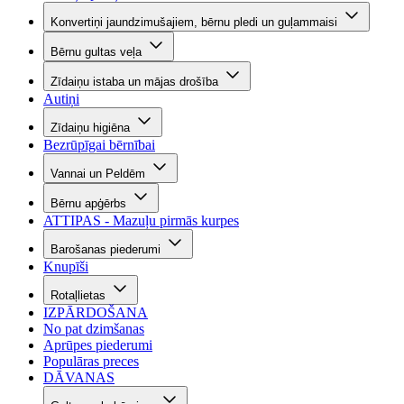
Konvertiņi jaundzimušajiem, bērnu pledi un guļammaisi
Bērnu gultas veļa
Zīdaiņu istaba un mājas drošība
Autiņi
Zīdaiņu higiēna
Bezrūpīgai bērnībai
Vannai un Peldēm
Bērnu apģērbs
ATTIPAS - Mazuļu pirmās kurpes
Barošanas piederumi
Knupīši
Rotaļlietas
IZPĀRDOŠANA
No pat dzimšanas
Aprūpes piederumi
Populāras preces
DĀVANAS