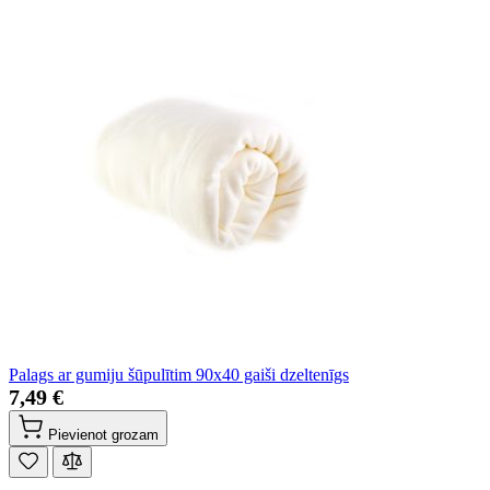
Palags ar gumiju šūpulītim 90x40 gaiši dzeltenīgs
7,49 €
Pievienot grozam