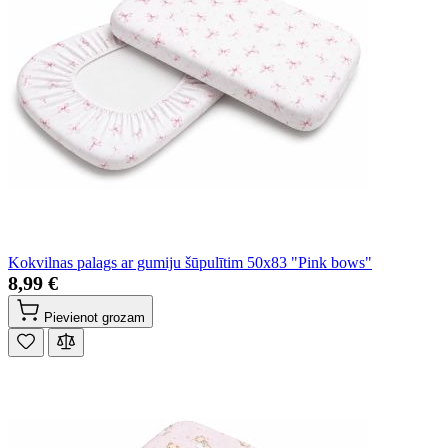
Kokvilnas palags ar gumiju šūpulītim 50x83 "Pink bows"
8,99 €
Pievienot grozam