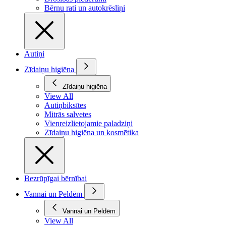
Bērnu rati un autokrēsliņi
Autiņi
Zīdaiņu higiēna
Zīdaiņu higiēna
View All
Autiņbiksītes
Mitrās salvetes
Vienreizlietojamie paladziņi
Zīdaiņu higiēna un kosmētika
Bezrūpīgai bērnībai
Vannai un Peldēm
Vannai un Peldēm
View All