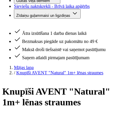
Gultas veļa bērniem
Sieviešu naktskrekli - Brīvā laika apģērbs
Zīdaiņu guļammaisi un ligzdiņas
Ātra izsūtīšana 1 darba dienas laikā
Bezmaksas piegāde uz pakomātu no 49 €
Maksā droši tiešsaistē vai saņemot pasūtījumu
Saņem atlaidi pirmajam pasūtījumam
Mājas lapa
/
Knupīši AVENT "Natural" 1m+ lēnas straumes
Knupīši AVENT "Natural"
1m+ lēnas straumes