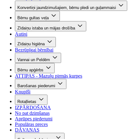
Konvertiņi jaundzimušajiem, bērnu pledi un guļammaisi
Bērnu gultas veļa
Zīdaiņu istaba un mājas drošība
Autiņi
Zīdaiņu higiēna
Bezrūpīgai bērnībai
Vannai un Peldēm
Bērnu apģērbs
ATTIPAS - Mazuļu pirmās kurpes
Barošanas piederumi
Knupīši
Rotaļlietas
IZPĀRDOŠANA
No pat dzimšanas
Aprūpes piederumi
Populāras preces
DĀVANAS