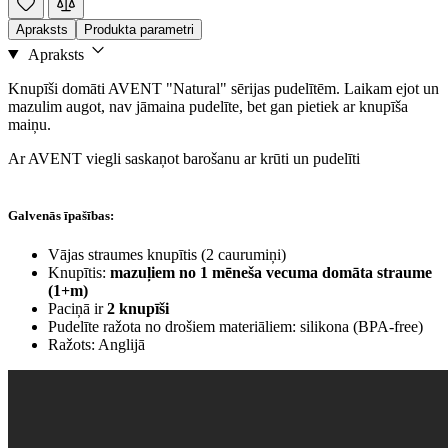
Apraksts
Produkta parametri
Apraksts
Knupīši domāti AVENT "Natural" sērijas pudelītēm. Laikam ejot un
mazulim augot, nav jāmaina pudelīte, bet gan pietiek ar knupīša
maiņu.
Ar AVENT viegli saskaņot barošanu ar krūti un pudelīti
Galvenās īpašības:
Vājas straumes knupītis (2 caurumiņi)
Knupītis:
mazuļiem no 1 mēneša vecuma domāta straume
(1+m)
Paciņā ir
2 knupīši
Pudelīte ražota no drošiem materiāliem: silikona (BPA-free)
Ražots: Anglijā