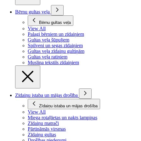
Bērnu gultas veļa
Bērnu gultas veļa
View All
Palagi bērniem un zīdaiņiem
Gultas veļa šūpuļiem
Spilveni un segas zīdaiņiem
Gultas veļa zīdaiņu gultiņām
Gultas veļa ratiņiem
Muslina tekstils zīdaiņiem
Zīdaiņu istaba un mājas drošība
Zīdaiņu istaba un mājas drošība
View All
Miega rotaļlietas un nakts lampiņas
Zīdaiņu matrači
Pārtināmās virsmas
Zīdaiņu gultas
Drošības piederumi