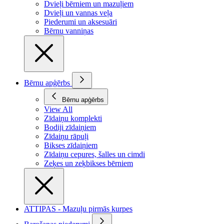
Dvieļi bērniem un mazuļiem
Dvieļi un vannas veļa
Piederumi un aksesuāri
Bērnu vanniņas
Bērnu apģērbs
Bērnu apģērbs
View All
Zīdaiņu komplekti
Bodiji zīdaiņiem
Zīdaiņu rāpuļi
Bikses zīdaiņiem
Zīdaiņu cepures, šalles un cimdi
Zeķes un zeķbikses bērniem
ATTIPAS - Mazuļu pirmās kurpes