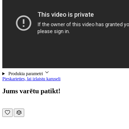
Produkta parametri
Pieskarieties, lai izlaistu karuseli
Jums varētu patikt!