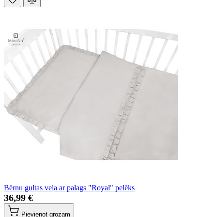
Bērnu gultas veļa ar palags "Royal" pelēks
36,99 €
Pievienot grozam