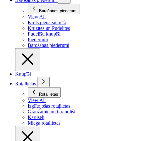
Barošanas piederumi
Barošanas piederumi
View All
Krūts piena sūknīši
Krūzītes un Pudelītes
Pudelīšu knupīši
Piederumi
Barošanas piederumi
Knupīši
Rotaļlietas
Rotaļlietas
View All
Izglītojošas rotaļlietas
Graužamie un Grabulīši
Karuseļi
Miega rotaļlietas