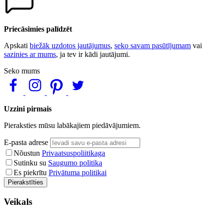
Priecāsimies palīdzēt
Apskati
biežāk uzdotos jautājumus
,
seko savam pasūtījumam
vai
sazinies ar mums
, ja tev ir kādi jautājumi.
Seko mums
Uzzini pirmais
Pieraksties mūsu labākajiem piedāvājumiem.
E-pasta adrese
Nõustun
Privaatsuspoliitikaga
Sutinku su
Saugumo politika
Es piekrītu
Privātuma politikai
Pierakstīties
Veikals