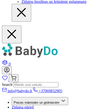
Zīdaiņu ligzdiņas un Ietināmie guļammaisi
0
Search
info@babydo.lt
+37069832905
Preces māmiņām un grūtniecēm
Zīdaiņa pūriņš