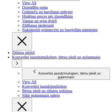
View All
Dzemdību soma
Grūtnieču un barošanas spilveni
Higiēnas preces pēc dzemdībām
Vannas un sejas dvieļi
Zīdīšanas piederumi
Naktskrekli grūtniecēm un barojošām māmiņām
Zīdaiņa pūriņš
Konvertiņi jaundzimušajiem, bērnu pledi un guļammaisi
Konvertiņi jaundzimušajiem, bērnu pledi un
guļammaisi
View All
Konvertiņi jaundzimušajiem
Bērnu pledi un zīdaiņu sedziņas
Siltie guļammaisi ratiem