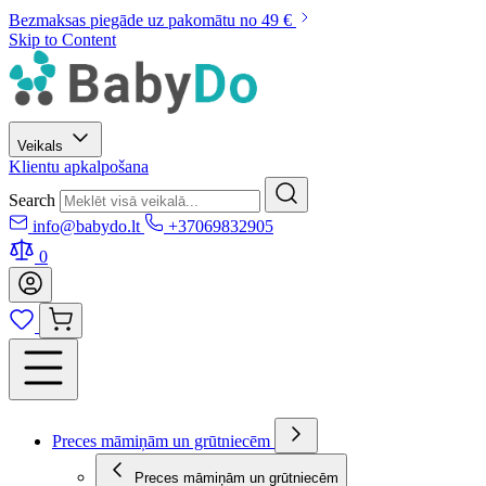
Bezmaksas piegāde uz pakomātu no 49 €
Skip to Content
Veikals
Klientu apkalpošana
Search
info@babydo.lt
+37069832905
0
Preces māmiņām un grūtniecēm
Preces māmiņām un grūtniecēm