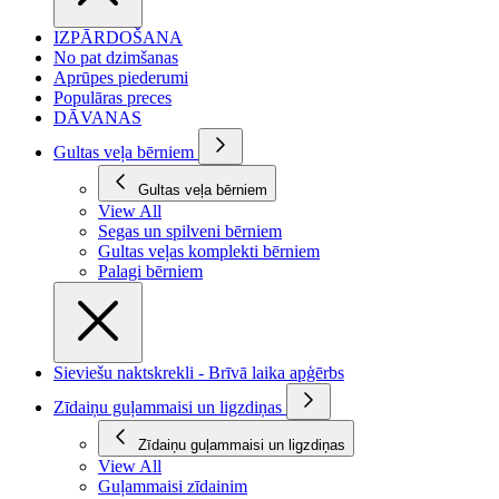
IZPĀRDOŠANA
No pat dzimšanas
Aprūpes piederumi
Populāras preces
DĀVANAS
Gultas veļa bērniem
Gultas veļa bērniem
View All
Segas un spilveni bērniem
Gultas veļas komplekti bērniem
Palagi bērniem
Sieviešu naktskrekli - Brīvā laika apģērbs
Zīdaiņu guļammaisi un ligzdiņas
Zīdaiņu guļammaisi un ligzdiņas
View All
Guļammaisi zīdainim