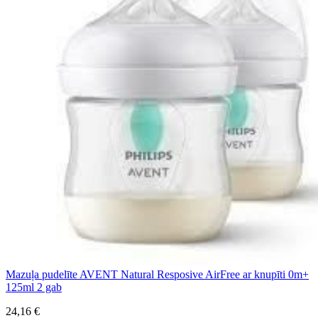
Mazuļa pudelīte AVENT Natural Resposive AirFree ar knupīti 0m+
125ml 2 gab
24,16 €