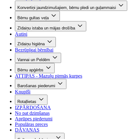
Konvertiņi jaundzimušajiem, bērnu pledi un guļammaisi
Bērnu gultas veļa
Zīdaiņu istaba un mājas drošība
Autiņi
Zīdaiņu higiēna
Bezrūpīgai bērnībai
Vannai un Peldēm
Bērnu apģērbs
ATTIPAS - Mazuļu pirmās kurpes
Barošanas piederumi
Knupīši
Rotaļlietas
IZPĀRDOŠANA
No pat dzimšanas
Aprūpes piederumi
Populāras preces
DĀVANAS