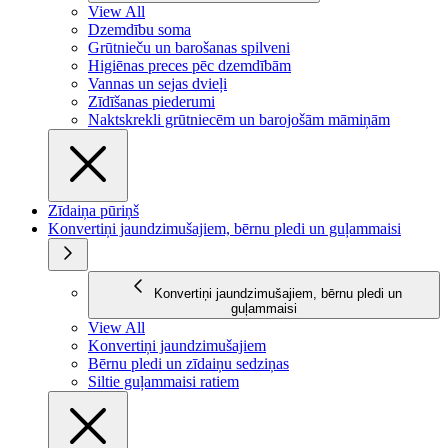
View All
Dzemdību soma
Grūtnieču un barošanas spilveni
Higiēnas preces pēc dzemdībām
Vannas un sejas dvieļi
Zīdīšanas piederumi
Naktskrekli grūtniecēm un barojošām māmiņām
Zīdaiņa pūriņš
Konvertiņi jaundzimušajiem, bērnu pledi un guļammaisi
Konvertiņi jaundzimušajiem, bērnu pledi un
guļammaisi
View All
Konvertiņi jaundzimušajiem
Bērnu pledi un zīdaiņu sedziņas
Siltie guļammaisi ratiem