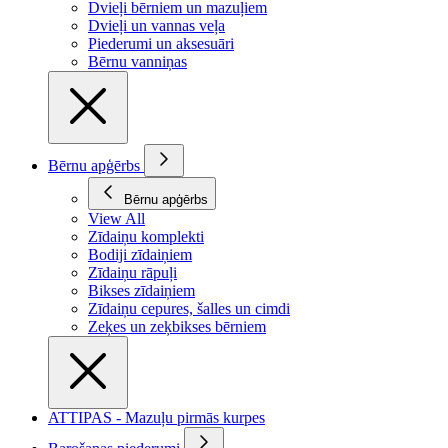
Dvieļi bērniem un mazuļiem
Dvieļi un vannas veļa
Piederumi un aksesuāri
Bērnu vanniņas
Bērnu apģērbs
Bērnu apģērbs
View All
Zīdaiņu komplekti
Bodiji zīdaiņiem
Zīdaiņu rāpuļi
Bikses zīdaiņiem
Zīdaiņu cepures, šalles un cimdi
Zeķes un zeķbikses bērniem
ATTIPAS - Mazuļu pirmās kurpes