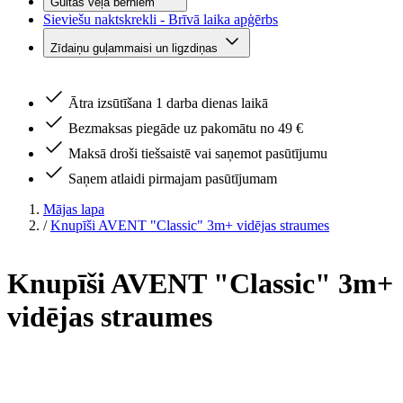
Gultas veļa bērniem
Sieviešu naktskrekli - Brīvā laika apģērbs
Zīdaiņu guļammaisi un ligzdiņas
Ātra izsūtīšana 1 darba dienas laikā
Bezmaksas piegāde uz pakomātu no 49 €
Maksā droši tiešsaistē vai saņemot pasūtījumu
Saņem atlaidi pirmajam pasūtījumam
Mājas lapa
/
Knupīši AVENT "Classic" 3m+ vidējas straumes
Knupīši AVENT "Classic" 3m+
vidējas straumes