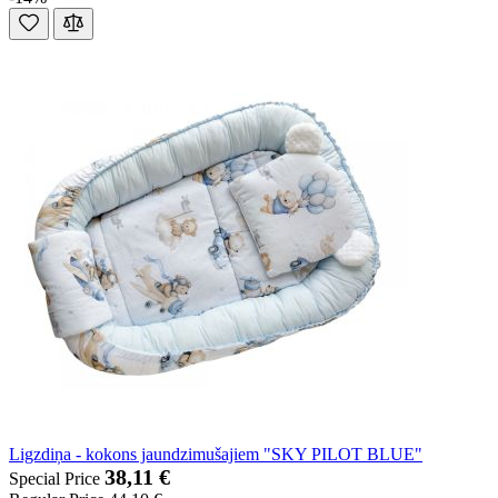
Ligzdiņa - kokons jaundzimušajiem "SKY PILOT BLUE"
38,11 €
Special Price