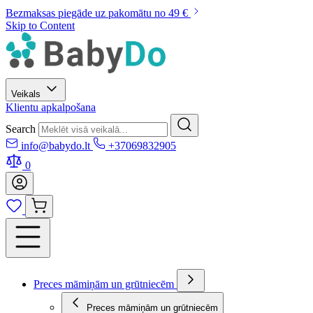
Bezmaksas piegāde uz pakomātu no 49 €
Skip to Content
Veikals
Klientu apkalpošana
Search
info@babydo.lt
+37069832905
0
Preces māmiņām un grūtniecēm
Preces māmiņām un grūtniecēm