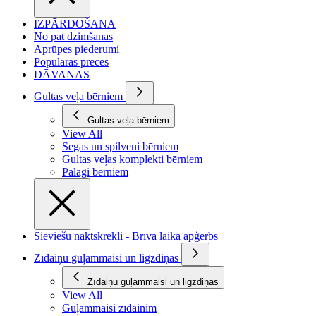
IZPĀRDOŠANA
No pat dzimšanas
Aprūpes piederumi
Populāras preces
DĀVANAS
Gultas veļa bērniem
Gultas veļa bērniem
View All
Segas un spilveni bērniem
Gultas veļas komplekti bērniem
Palagi bērniem
Sieviešu naktskrekli - Brīvā laika apģērbs
Zīdaiņu guļammaisi un ligzdiņas
Zīdaiņu guļammaisi un ligzdiņas
View All
Guļammaisi zīdainim