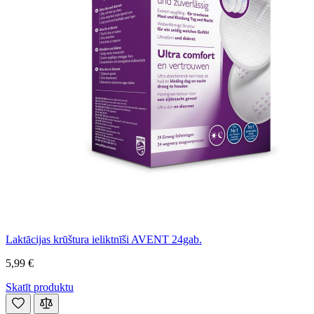
Laktācijas krūštura ieliktnīši AVENT 24gab.
5,99 €
Skatīt produktu