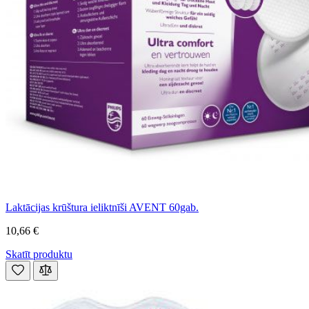
Laktācijas krūštura ieliktnīši AVENT 60gab.
10,66 €
Skatīt produktu