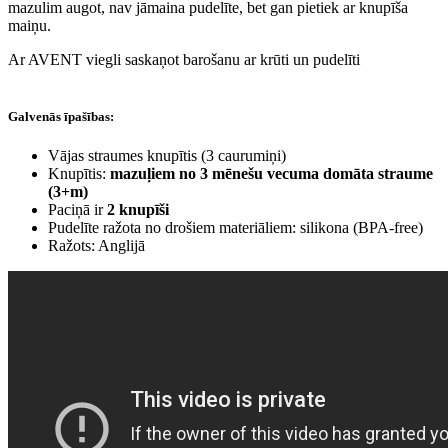
mazulim augot, nav jāmaina pudelīte, bet gan pietiek ar knupīša
maiņu.
Ar AVENT viegli saskaņot barošanu ar krūti un pudelīti
Galvenās īpašības:
Vājas straumes knupītis (3 caurumiņi)
Knupītis:
mazuļiem no 3 mēnešu vecuma domāta straume
(3+m)
Paciņā ir
2 knupīši
Pudelīte ražota no drošiem materiāliem: silikona (BPA-free)
Ražots: Anglijā