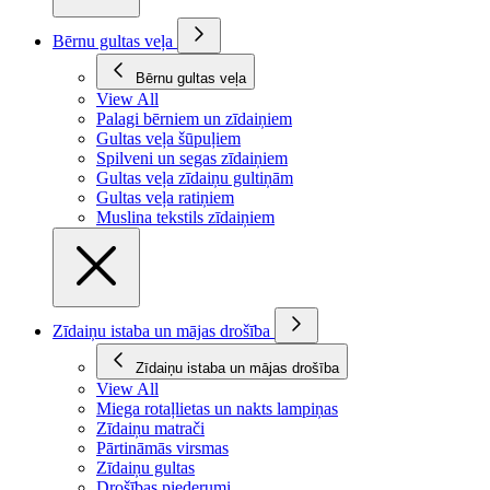
Bērnu gultas veļa
Bērnu gultas veļa
View All
Palagi bērniem un zīdaiņiem
Gultas veļa šūpuļiem
Spilveni un segas zīdaiņiem
Gultas veļa zīdaiņu gultiņām
Gultas veļa ratiņiem
Muslina tekstils zīdaiņiem
Zīdaiņu istaba un mājas drošība
Zīdaiņu istaba un mājas drošība
View All
Miega rotaļlietas un nakts lampiņas
Zīdaiņu matrači
Pārtināmās virsmas
Zīdaiņu gultas
Drošības piederumi