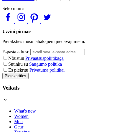
Seko mums
Uzzini pirmais
Pieraksties mūsu labākajiem piedāvājumiem.
E-pasta adrese
Nõustun
Privaatsuspoliitikaga
Sutinku su
Saugumo politika
Es piekrītu
Privātuma politikai
Pierakstīties
Veikals
What's new
Women
Men
Gear