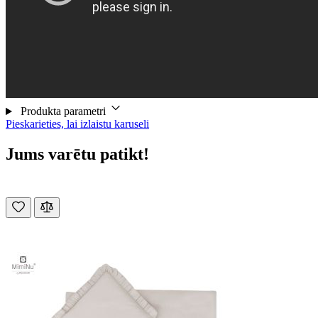
Produkta parametri
Pieskarieties, lai izlaistu karuseli
Jums varētu patikt!