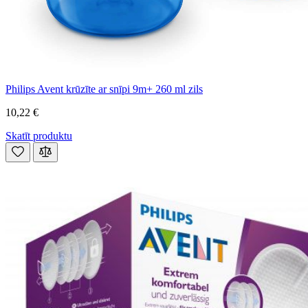
Philips Avent krūzīte ar snīpi 9m+ 260 ml zils
10,22 €
Skatīt produktu