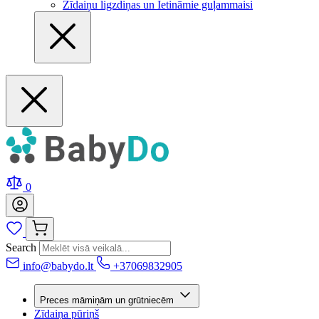
Zīdaiņu ligzdiņas un Ietināmie guļammaisi
0
Search
info@babydo.lt
+37069832905
Preces māmiņām un grūtniecēm
Zīdaiņa pūriņš