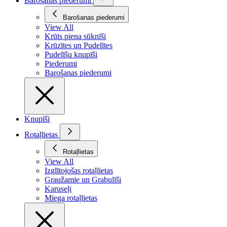
Barošanas piederumi
Barošanas piederumi
View All
Krūts piena sūknīši
Krūzītes un Pudelītes
Pudelīšu knupīši
Piederumi
Barošanas piederumi
Knupīši
Rotaļlietas
Rotaļlietas
View All
Izglītojošas rotaļlietas
Graužamie un Grabulīši
Karuseļi
Miega rotaļlietas