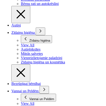
Bērnu rati un autokrēsliņi
Autiņi
Zīdaiņu higiēna
Zīdaiņu higiēna
View All
Autiņbiksītes
Mitrās salvetes
Vienreizlietojamie paladziņi
Zīdaiņu higiēna un kosmētika
Bezrūpīgai bērnībai
Vannai un Peldēm
Vannai un Peldēm
View All