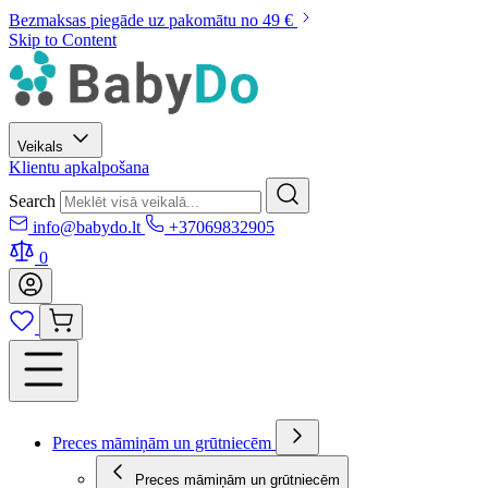
Bezmaksas piegāde uz pakomātu no 49 €
Skip to Content
Veikals
Klientu apkalpošana
Search
info@babydo.lt
+37069832905
0
Preces māmiņām un grūtniecēm
Preces māmiņām un grūtniecēm