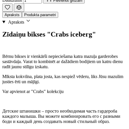
Daudzums
Pievienot grozam
Apraksts
Produkta parametri
Apraksts
Zīdaiņu bikses "Crabs iceberg"
Bērnu bikses ir vienkārši nepieciešama katra mazuļa garderobes
sastāvdaļa. Varat to kombinēt ar dažādiem bodijiem un katru dienu
radīt jaunu stilīgu izskatu.
Mīksta kokvilna, plata josta, kas nespiež vēderu, liks Jūsu mazulim
justies ērti un mājīgi.
Var apvienot ar "Crabs" kolekciju
Детские штанишки – просто необходимая часть гардероба
каждого малыша. Вы можете комбинировать его с разными
боди и каждый день создавать новый стильный образ.