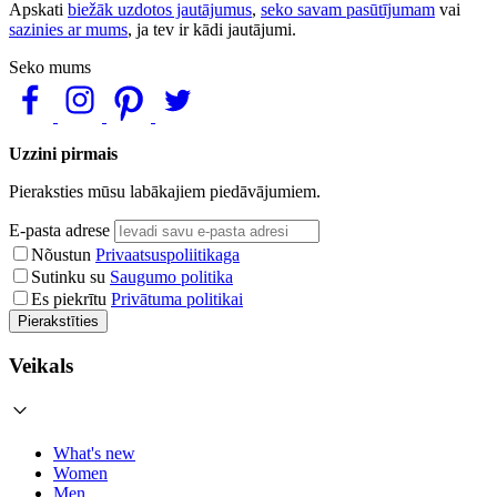
Apskati
biežāk uzdotos jautājumus
,
seko savam pasūtījumam
vai
sazinies ar mums
, ja tev ir kādi jautājumi.
Seko mums
Uzzini pirmais
Pieraksties mūsu labākajiem piedāvājumiem.
E-pasta adrese
Nõustun
Privaatsuspoliitikaga
Sutinku su
Saugumo politika
Es piekrītu
Privātuma politikai
Pierakstīties
Veikals
What's new
Women
Men