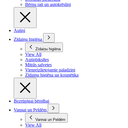
Bērnu rati un autokrēsliņi
Autiņi
Zīdaiņu higiēna
Zīdaiņu higiēna
View All
Autiņbiksītes
Mitrās salvetes
Vienreizlietojamie paladziņi
Zīdaiņu higiēna un kosmētika
Bezrūpīgai bērnībai
Vannai un Peldēm
Vannai un Peldēm
View All