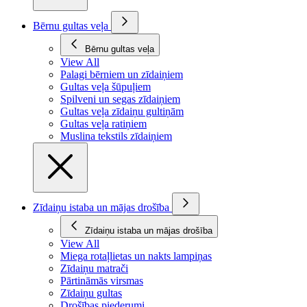
Bērnu gultas veļa
Bērnu gultas veļa
View All
Palagi bērniem un zīdaiņiem
Gultas veļa šūpuļiem
Spilveni un segas zīdaiņiem
Gultas veļa zīdaiņu gultiņām
Gultas veļa ratiņiem
Muslina tekstils zīdaiņiem
Zīdaiņu istaba un mājas drošība
Zīdaiņu istaba un mājas drošība
View All
Miega rotaļlietas un nakts lampiņas
Zīdaiņu matrači
Pārtināmās virsmas
Zīdaiņu gultas
Drošības piederumi