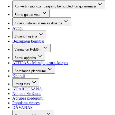
Konvertiņi jaundzimušajiem, bērnu pledi un guļammaisi
Bērnu gultas veļa
Zīdaiņu istaba un mājas drošība
Autiņi
Zīdaiņu higiēna
Bezrūpīgai bērnībai
Vannai un Peldēm
Bērnu apģērbs
ATTIPAS - Mazuļu pirmās kurpes
Barošanas piederumi
Knupīši
Rotaļlietas
IZPĀRDOŠANA
No pat dzimšanas
Aprūpes piederumi
Populāras preces
DĀVANAS