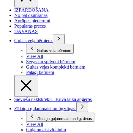
IZPĀRDOŠANA
No pat dzimšanas
Aprūpes piederumi
Populāras preces
DĀVANAS
Gultas veļa bērniem
Gultas veļa bērniem
View All
Segas un spilveni bērniem
Gultas veļas komplekti bērniem
Palagi bērniem
Sieviešu naktskrekli - Brīvā laika apģērbs
Zīdaiņu guļammaisi un ligzdiņas
Zīdaiņu guļammaisi un ligzdiņas
View All
Guļammaisi zīdainim