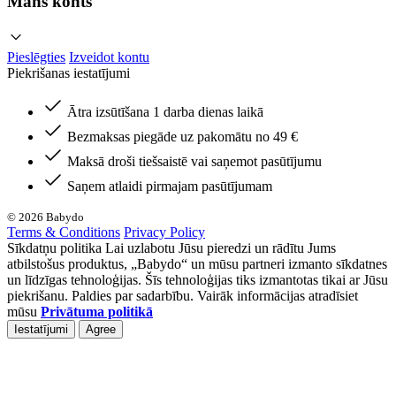
Mans konts
Pieslēgties
Izveidot kontu
Piekrišanas iestatījumi
Ātra izsūtīšana 1 darba dienas laikā
Bezmaksas piegāde uz pakomātu no 49 €
Maksā droši tiešsaistē vai saņemot pasūtījumu
Saņem atlaidi pirmajam pasūtījumam
© 2026 Babydo
Terms & Conditions
Privacy Policy
Sīkdatņu politika Lai uzlabotu Jūsu pieredzi un rādītu Jums
atbilstošus produktus, „Babydo“ un mūsu partneri izmanto sīkdatnes
un līdzīgas tehnoloģijas. Šīs tehnoloģijas tiks izmantotas tikai ar Jūsu
piekrišanu. Paldies par sadarbību. Vairāk informācijas atradīsiet
mūsu
Privātuma politikā
Iestatījumi
Agree