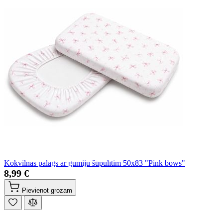
Kokvilnas palags ar gumiju šūpulītim 50x83 "Pink bows"
8,99 €
Pievienot grozam