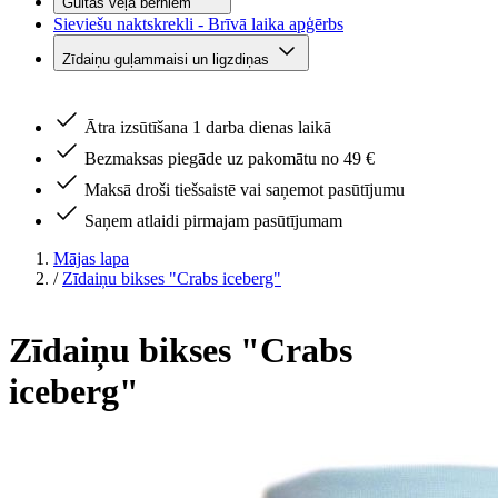
Gultas veļa bērniem
Sieviešu naktskrekli - Brīvā laika apģērbs
Zīdaiņu guļammaisi un ligzdiņas
Ātra izsūtīšana 1 darba dienas laikā
Bezmaksas piegāde uz pakomātu no 49 €
Maksā droši tiešsaistē vai saņemot pasūtījumu
Saņem atlaidi pirmajam pasūtījumam
Mājas lapa
/
Zīdaiņu bikses "Crabs iceberg"
Zīdaiņu bikses "Crabs
iceberg"