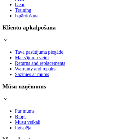
Gear
Training
Izpārdošana
Klientu apkalpošana
Tava pasūtījuma piegāde
Maksājumu veidi
Returns and replacements
Warranty and repairs
Sazinies ar mums
Mūsu uzņēmums
Par mums
Blogs
Mūsu veikali
Ilgtspēja