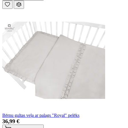
Bērnu gultas veļa ar palags "Royal" pelēks
36,99 €