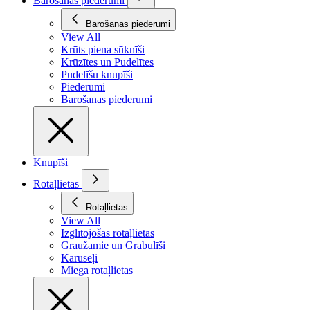
Barošanas piederumi
Barošanas piederumi
View All
Krūts piena sūknīši
Krūzītes un Pudelītes
Pudelīšu knupīši
Piederumi
Barošanas piederumi
Knupīši
Rotaļlietas
Rotaļlietas
View All
Izglītojošas rotaļlietas
Graužamie un Grabulīši
Karuseļi
Miega rotaļlietas