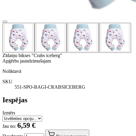
Zīdaiņu bikses "Crabs iceberg"
Apģērbs jaundzimušajam
Noliktavā
SKU
551-SPO-BAGI-CRABSICEBERG
Iespējas
Izmērs
6,59 €
Jau no: