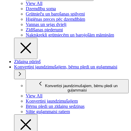
View All
Dzemdību soma
Grūtnieču un barošanas spilveni
Higiēnas preces pēc dzemdībām
Vannas un sejas dvieļi
Zīdīšanas piederumi
Naktskrekli grūtniecēm un barojošām māmiņām
Zīdaiņa pūriņš
Konvertiņi jaundzimušajiem, bērnu pledi un guļammaisi
Konvertiņi jaundzimušajiem, bērnu pledi un
guļammaisi
View All
Konvertiņi jaundzimušajiem
Bērnu pledi un zīdaiņu sedziņas
Siltie guļammaisi ratiem