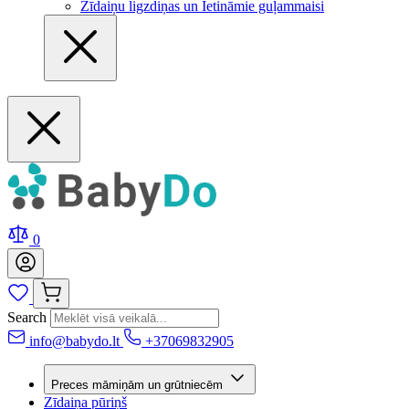
Zīdaiņu ligzdiņas un Ietināmie guļammaisi
0
Search
info@babydo.lt
+37069832905
Preces māmiņām un grūtniecēm
Zīdaiņa pūriņš