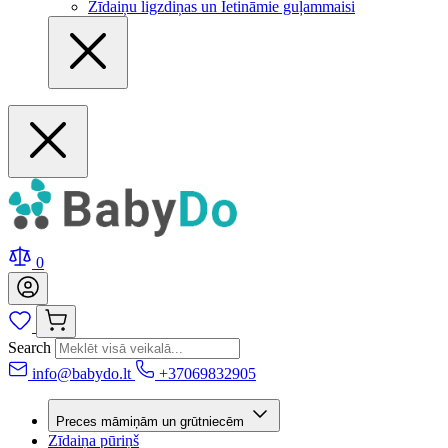
Zīdaiņu ligzdiņas un Ietināmie guļammaisi
0
Search
info@babydo.lt
+37069832905
Preces māmiņām un grūtniecēm
Zīdaiņa pūriņš