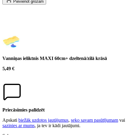
Pievienot grozam
Vanniņas ieliktnis MAXI 60cm+ dzeltenā/zilā krāsā
5,49 €
Priecāsimies palīdzēt
Apskati
biežāk uzdotos jautājumus
,
seko savam pasūtījumam
vai
sazinies ar mums
, ja tev ir kādi jautājumi.