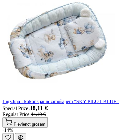
Ligzdiņa - kokons jaundzimušajiem "SKY PILOT BLUE"
38,11 €
Special Price
Regular Price
44,10 €
Pievienot grozam
-14%