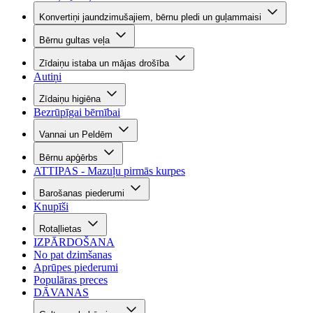
Konvertiņi jaundzimušajiem, bērnu pledi un guļammaisi
Bērnu gultas veļa
Zīdaiņu istaba un mājas drošība
Autiņi
Zīdaiņu higiēna
Bezrūpīgai bērnībai
Vannai un Peldēm
Bērnu apģērbs
ATTIPAS - Mazuļu pirmās kurpes
Barošanas piederumi
Knupīši
Rotaļlietas
IZPĀRDOŠANA
No pat dzimšanas
Aprūpes piederumi
Populāras preces
DĀVANAS