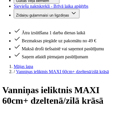
Gultas veļa bērniem
Sieviešu naktskrekli - Brīvā laika apģērbs
Zīdaiņu guļammaisi un ligzdiņas
Ātra izsūtīšana 1 darba dienas laikā
Bezmaksas piegāde uz pakomātu no 49 €
Maksā droši tiešsaistē vai saņemot pasūtījumu
Saņem atlaidi pirmajam pasūtījumam
Mājas lapa
/
Vanniņas ieliktnis MAXI 60cm+ dzeltenā/zilā krāsā
Vanniņas ieliktnis MAXI
60cm+ dzeltenā/zilā krāsā