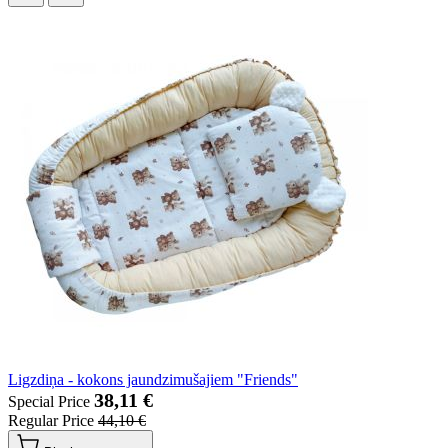
Ligzdiņa - kokons jaundzimušajiem "Friends"
38,11 €
Special Price
Regular Price
44,10 €