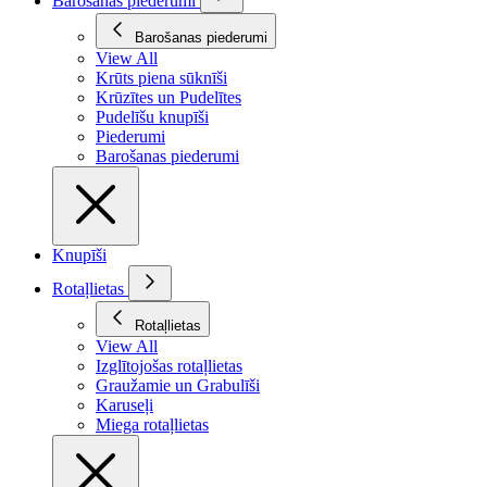
Barošanas piederumi
Barošanas piederumi
View All
Krūts piena sūknīši
Krūzītes un Pudelītes
Pudelīšu knupīši
Piederumi
Barošanas piederumi
Knupīši
Rotaļlietas
Rotaļlietas
View All
Izglītojošas rotaļlietas
Graužamie un Grabulīši
Karuseļi
Miega rotaļlietas