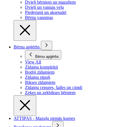
Dvieļi bērniem un mazuļiem
Dvieļi un vannas veļa
Piederumi un aksesuāri
Bērnu vanniņas
Bērnu apģērbs
Bērnu apģērbs
View All
Zīdaiņu komplekti
Bodiji zīdaiņiem
Zīdaiņu rāpuļi
Bikses zīdaiņiem
Zīdaiņu cepures, šalles un cimdi
Zeķes un zeķbikses bērniem
ATTIPAS - Mazuļu pirmās kurpes