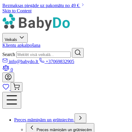
Bezmaksas piegāde uz pakomātu no 49 €
Skip to Content
Veikals
Klientu apkalpošana
Search
info@babydo.lt
+37069832905
0
Preces māmiņām un grūtniecēm
Preces māmiņām un grūtniecēm