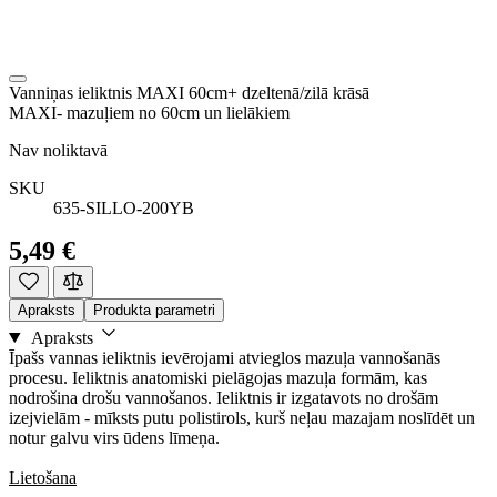
Vanniņas ieliktnis MAXI 60cm+ dzeltenā/zilā krāsā
MAXI- mazuļiem no 60cm un lielākiem
Nav noliktavā
SKU
635-SILLO-200YB
5,49 €
Apraksts
Produkta parametri
Apraksts
Īpašs vannas ieliktnis ievērojami atvieglos mazuļa vannošanās
procesu. Ieliktnis anatomiski pielāgojas mazuļa formām, kas
nodrošina drošu vannošanos. Ieliktnis ir izgatavots no drošām
izejvielām - mīksts putu polistirols, kurš neļau mazajam noslīdēt un
notur galvu virs ūdens līmeņa.
Lietošana