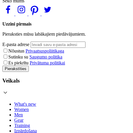
Seko mums
Uzzini pirmais
Pieraksties mūsu labākajiem piedāvājumiem.
E-pasta adrese
Nõustun
Privaatsuspoliitikaga
Sutinku su
Saugumo politika
Es piekrītu
Privātuma politikai
Pierakstīties
Veikals
What's new
Women
Men
Gear
Training
Izpārdošana