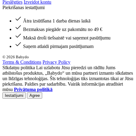
Pieslēgties
Izveidot kontu
Piekrišanas iestatījumi
Ātra izsūtīšana 1 darba dienas laikā
Bezmaksas piegāde uz pakomātu no 49 €
Maksā droši tiešsaistē vai saņemot pasūtījumu
Saņem atlaidi pirmajam pasūtījumam
© 2026 Babydo
Terms & Conditions
Privacy Policy
Sīkdatņu politika Lai uzlabotu Jūsu pieredzi un rādītu Jums
atbilstošus produktus, „Babydo“ un mūsu partneri izmanto sīkdatnes
un līdzīgas tehnoloģijas. Šīs tehnoloģijas tiks izmantotas tikai ar Jūsu
piekrišanu. Paldies par sadarbību. Vairāk informācijas atradīsiet
mūsu
Privātuma politikā
Iestatījumi
Agree