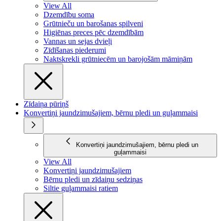
View All
Dzemdību soma
Grūtnieču un barošanas spilveni
Higiēnas preces pēc dzemdībām
Vannas un sejas dvieļi
Zīdīšanas piederumi
Naktskrekli grūtniecēm un barojošām māmiņām
Zīdaiņa pūriņš
Konvertiņi jaundzimušajiem, bērnu pledi un guļammaisi
Konvertiņi jaundzimušajiem, bērnu pledi un
guļammaisi
View All
Konvertiņi jaundzimušajiem
Bērnu pledi un zīdaiņu sedziņas
Siltie guļammaisi ratiem