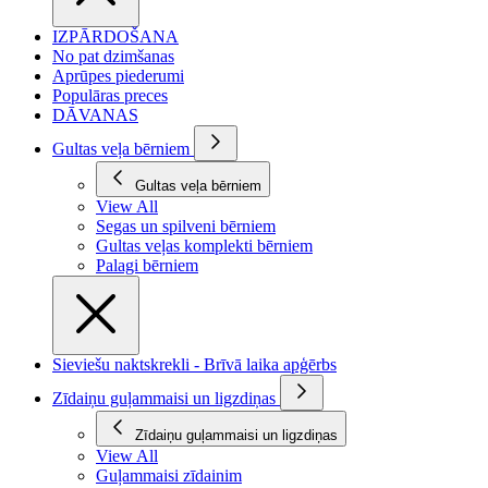
IZPĀRDOŠANA
No pat dzimšanas
Aprūpes piederumi
Populāras preces
DĀVANAS
Gultas veļa bērniem
Gultas veļa bērniem
View All
Segas un spilveni bērniem
Gultas veļas komplekti bērniem
Palagi bērniem
Sieviešu naktskrekli - Brīvā laika apģērbs
Zīdaiņu guļammaisi un ligzdiņas
Zīdaiņu guļammaisi un ligzdiņas
View All
Guļammaisi zīdainim