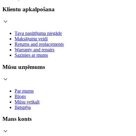
Klientu apkalpošana
Tava pasūtījuma piegāde
Maksājumu veidi
Returns and replacements
Warranty and repairs
Sazinies ar mums
Mūsu uzņēmums
Par mums
Blogs
Mūsu veikali
Ilgtspēja
Mans konts