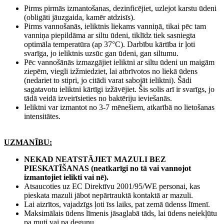
Pirms pirmās izmantošanas, dezinficējiet, uzlejot karstu ūdeni
(obligāti jāuzgaida, kamēr atdzisīs).
Pirms vannošanās, ieliktnis liekams vanniņā, tikai pēc tam
vanniņa piepildāma ar siltu ūdeni, tiklīdz tiek sasniegta
optimāla temperatūra (ap 37°C). Darbību kārtība ir ļoti
svarīga, jo ieliktnis uzsūc gan ūdeni, gan siltumu.
Pēc vannošānās izmazgājiet ieliktni ar siltu ūdeni un maigām
ziepēm, viegli izžmiedziet, lai atbrīvotos no liekā ūdens
(nedariet to stipri, jo citādi varat sabojāt ieliktni). Šādi
sagatavotu ieliktni kārtīgi izžāvējiet. Šis solis arī ir svarīgs, jo
tādā veidā izveirīsieties no baktēriju ieviešanās.
Ieliktni var izmantot no 3-7 mēnešiem, atkarībā no lietošanas
intensitātes.
UZMANĪBU:
NEKAD NEATSTĀJIET MAZULI BEZ
PIESKATĪŠANAS (neatkarīgi no tā vai vannojot
izmantojiet ielikti vai nē).
Atsaucoties uz EC Direktīvu 2001/95/WE personai, kas
pieskata mazuli jābot nepārtrauktā kontaktā ar mazuli.
Lai aizrītos, vajadzīgs ļoti īss laiks, pat zemā ūdenss līmenī.
Maksimālais ūdens līmenis jāsaglabā tāds, lai ūdens neiekļūtu
pa muti vai pa degunu.