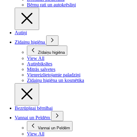
Bērnu rati un autokrēsliņi
Autiņi
Zīdaiņu higiēna
Zīdaiņu higiēna
View All
Autiņbiksītes
Mitrās salvetes
Vienreizlietojamie paladziņi
Zīdaiņu higiēna un kosmētika
Bezrūpīgai bērnībai
Vannai un Peldēm
Vannai un Peldēm
View All