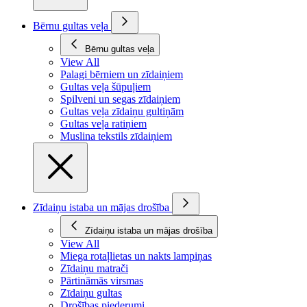
Bērnu gultas veļa
Bērnu gultas veļa
View All
Palagi bērniem un zīdaiņiem
Gultas veļa šūpuļiem
Spilveni un segas zīdaiņiem
Gultas veļa zīdaiņu gultiņām
Gultas veļa ratiņiem
Muslina tekstils zīdaiņiem
Zīdaiņu istaba un mājas drošība
Zīdaiņu istaba un mājas drošība
View All
Miega rotaļlietas un nakts lampiņas
Zīdaiņu matrači
Pārtināmās virsmas
Zīdaiņu gultas
Drošības piederumi