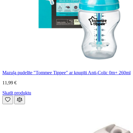
Mazuļa pudelīte "Tommee Tippee" ar knupīti Anti-Colic 0m+ 260ml
11,99 €
Skatīt produktu