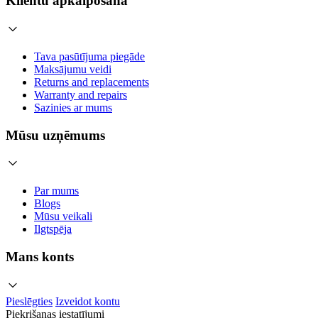
Klientu apkalpošana
Tava pasūtījuma piegāde
Maksājumu veidi
Returns and replacements
Warranty and repairs
Sazinies ar mums
Mūsu uzņēmums
Par mums
Blogs
Mūsu veikali
Ilgtspēja
Mans konts
Pieslēgties
Izveidot kontu
Piekrišanas iestatījumi