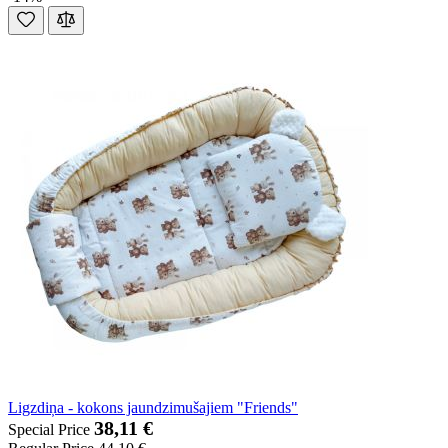
Ligzdiņa - kokons jaundzimušajiem "Friends"
38,11 €
Special Price