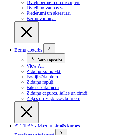
Dvieļi bērniem un mazuļiem
Dvieļi un vannas veļa
Piederumi un aksesuāri
Bērnu vanniņas
Bērnu apģērbs
Bērnu apģērbs
View All
Zīdaiņu komplekti
Bodiji zīdaiņiem
Zīdaiņu rāpuļi
Bikses zīdaiņiem
Zīdaiņu cepures, šalles un cimdi
Zeķes un zeķbikses bērniem
ATTIPAS - Mazuļu pirmās kurpes