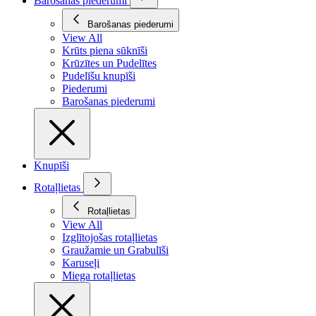
Barošanas piederumi
Barošanas piederumi
View All
Krūts piena sūknīši
Krūzītes un Pudelītes
Pudelīšu knupīši
Piederumi
Barošanas piederumi
Knupīši
Rotaļlietas
Rotaļlietas
View All
Izglītojošas rotaļlietas
Graužamie un Grabulīši
Karuseļi
Miega rotaļlietas