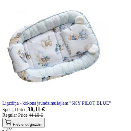
Ligzdiņa - kokons jaundzimušajiem "SKY PILOT BLUE"
38,11 €
Special Price
Regular Price
44,10 €
Pievienot grozam
-14%