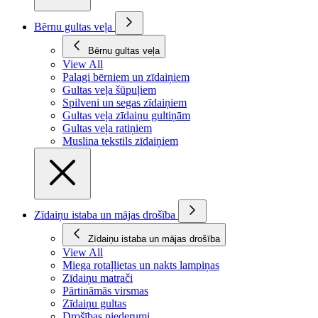
Bērnu gultas veļa
Bērnu gultas veļa
View All
Palagi bērniem un zīdaiņiem
Gultas veļa šūpuļiem
Spilveni un segas zīdaiņiem
Gultas veļa zīdaiņu gultiņām
Gultas veļa ratiņiem
Muslina tekstils zīdaiņiem
Zīdaiņu istaba un mājas drošība
Zīdaiņu istaba un mājas drošība
View All
Miega rotaļlietas un nakts lampiņas
Zīdaiņu matrači
Pārtināmās virsmas
Zīdaiņu gultas
Drošības piederumi