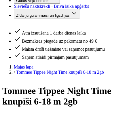
Gultas veļa bērniem
Sieviešu naktskrekli - Brīvā laika apģērbs
Zīdaiņu guļammaisi un ligzdiņas
Ātra izsūtīšana 1 darba dienas laikā
Bezmaksas piegāde uz pakomātu no 49 €
Maksā droši tiešsaistē vai saņemot pasūtījumu
Saņem atlaidi pirmajam pasūtījumam
Mājas lapa
/
Tommee Tippee Night Time knupīši 6-18 m 2gb
Tommee Tippee Night Time
knupīši 6-18 m 2gb