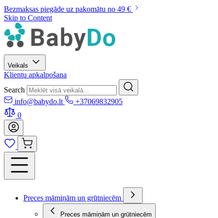
Bezmaksas piegāde uz pakomātu no 49 €
Skip to Content
Veikals
Klientu apkalpošana
Search
info@babydo.lt
+37069832905
0
Preces māmiņām un grūtniecēm
Preces māmiņām un grūtniecēm