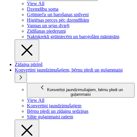
View All
Dzemdību soma
Grūtnieču un barošanas spilveni
Higiēnas preces pēc dzemdībām
Vannas un sejas dvieļi
Zīdīšanas piederumi
Naktskrekli grūtniecēm un barojošām māmiņām
Zīdaiņa pūriņš
Konvertiņi jaundzimušajiem, bērnu pledi un guļammaisi
Konvertiņi jaundzimušajiem, bērnu pledi un
guļammaisi
View All
Konvertiņi jaundzimušajiem
Bērnu pledi un zīdaiņu sedziņas
Siltie guļammaisi ratiem