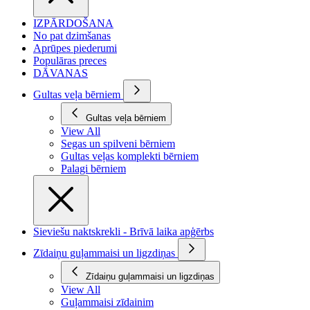
IZPĀRDOŠANA
No pat dzimšanas
Aprūpes piederumi
Populāras preces
DĀVANAS
Gultas veļa bērniem
Gultas veļa bērniem
View All
Segas un spilveni bērniem
Gultas veļas komplekti bērniem
Palagi bērniem
Sieviešu naktskrekli - Brīvā laika apģērbs
Zīdaiņu guļammaisi un ligzdiņas
Zīdaiņu guļammaisi un ligzdiņas
View All
Guļammaisi zīdainim