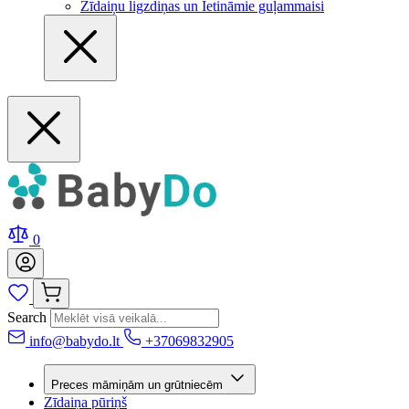
Zīdaiņu ligzdiņas un Ietināmie guļammaisi
0
Search
info@babydo.lt
+37069832905
Preces māmiņām un grūtniecēm
Zīdaiņa pūriņš