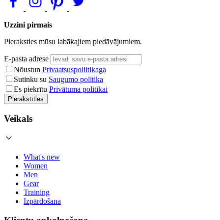
Uzzini pirmais
Pieraksties mūsu labākajiem piedāvājumiem.
E-pasta adrese
Nõustun
Privaatsuspoliitikaga
Sutinku su
Saugumo politika
Es piekrītu
Privātuma politikai
Pierakstīties
Veikals
What's new
Women
Men
Gear
Training
Izpārdošana