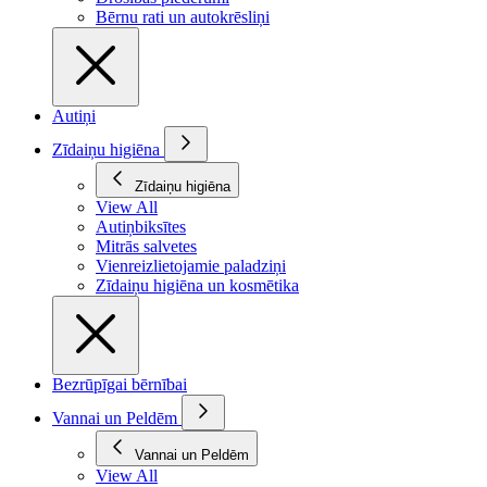
Bērnu rati un autokrēsliņi
Autiņi
Zīdaiņu higiēna
Zīdaiņu higiēna
View All
Autiņbiksītes
Mitrās salvetes
Vienreizlietojamie paladziņi
Zīdaiņu higiēna un kosmētika
Bezrūpīgai bērnībai
Vannai un Peldēm
Vannai un Peldēm
View All