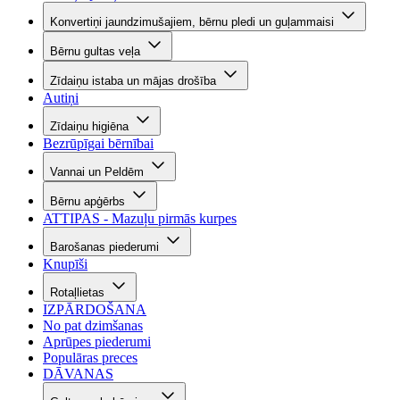
Konvertiņi jaundzimušajiem, bērnu pledi un guļammaisi
Bērnu gultas veļa
Zīdaiņu istaba un mājas drošība
Autiņi
Zīdaiņu higiēna
Bezrūpīgai bērnībai
Vannai un Peldēm
Bērnu apģērbs
ATTIPAS - Mazuļu pirmās kurpes
Barošanas piederumi
Knupīši
Rotaļlietas
IZPĀRDOŠANA
No pat dzimšanas
Aprūpes piederumi
Populāras preces
DĀVANAS