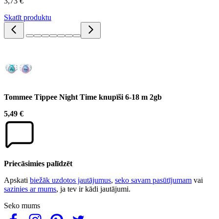
3,73 €
Skatīt produktu
Tommee Tippee Night Time knupīši 6-18 m 2gb
5,49 €
Priecāsimies palīdzēt
Apskati
biežāk uzdotos jautājumus
,
seko savam pasūtījumam
vai
sazinies ar mums
, ja tev ir kādi jautājumi.
Seko mums