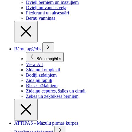
Dvieļi bērniem un mazuļiem
Dvieļi un vannas veļa
Piederumi un aksesuāri
Bērnu vanniņas
Bērnu apģērbs
Bērnu apģērbs
View All
Zīdaiņu komplekti
Bodiji zīdaiņiem
Zīdaiņu rāpuļi
Bikses zīdaiņiem
Zīdaiņu cepures, šalles un cimdi
Zeķes un zeķbikses bērniem
ATTIPAS - Mazuļu pirmās kurpes