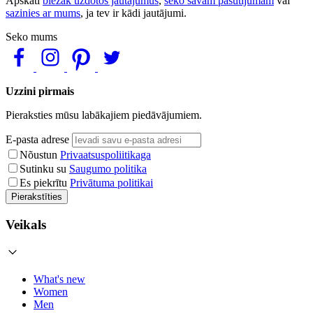
Apskati
biežāk uzdotos jautājumus
,
seko savam pasūtījumam
vai
sazinies ar mums
, ja tev ir kādi jautājumi.
Seko mums
Uzzini pirmais
Pieraksties mūsu labākajiem piedāvājumiem.
E-pasta adrese
Nõustun
Privaatsuspoliitikaga
Sutinku su
Saugumo politika
Es piekrītu
Privātuma politikai
Pierakstīties
Veikals
What's new
Women
Men