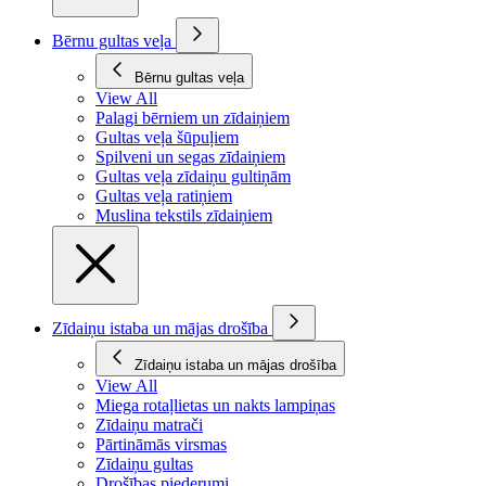
Bērnu gultas veļa
Bērnu gultas veļa
View All
Palagi bērniem un zīdaiņiem
Gultas veļa šūpuļiem
Spilveni un segas zīdaiņiem
Gultas veļa zīdaiņu gultiņām
Gultas veļa ratiņiem
Muslina tekstils zīdaiņiem
Zīdaiņu istaba un mājas drošība
Zīdaiņu istaba un mājas drošība
View All
Miega rotaļlietas un nakts lampiņas
Zīdaiņu matrači
Pārtināmās virsmas
Zīdaiņu gultas
Drošības piederumi