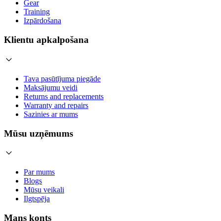
Gear
Training
Izpārdošana
Klientu apkalpošana
Tava pasūtījuma piegāde
Maksājumu veidi
Returns and replacements
Warranty and repairs
Sazinies ar mums
Mūsu uzņēmums
Par mums
Blogs
Mūsu veikali
Ilgtspēja
Mans konts