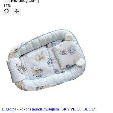
Pievienot grozam
-14%
Ligzdiņa - kokons jaundzimušajiem "SKY PILOT BLUE"