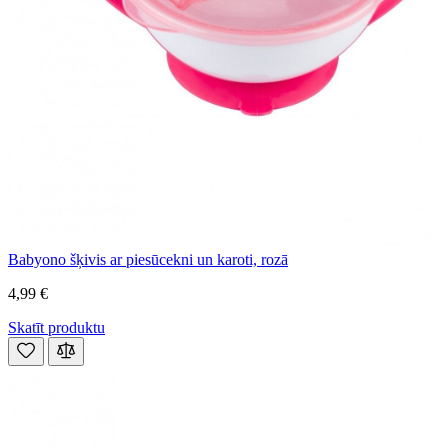
Babyono šķivis ar piesūcekni un karoti, rozā
4,99 €
Skatīt produktu