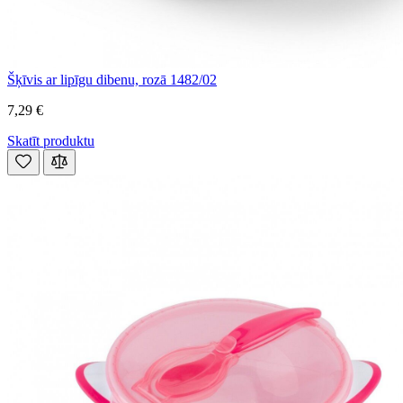
Šķīvis ar lipīgu dibenu, rozā 1482/02
7,29 €
Skatīt produktu