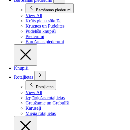
Barošanas piederumi
Barošanas piederumi
View All
Krūts piena sūknīši
Krūzītes un Pudelītes
Pudelīšu knupīši
Piederumi
Barošanas piederumi
Knupīši
Rotaļlietas
Rotaļlietas
View All
Izglītojošas rotaļlietas
Graužamie un Grabulīši
Karuseļi
Miega rotaļlietas