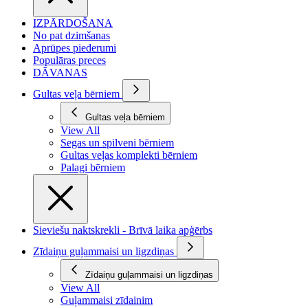
IZPĀRDOŠANA
No pat dzimšanas
Aprūpes piederumi
Populāras preces
DĀVANAS
Gultas veļa bērniem
Gultas veļa bērniem
View All
Segas un spilveni bērniem
Gultas veļas komplekti bērniem
Palagi bērniem
Sieviešu naktskrekli - Brīvā laika apģērbs
Zīdaiņu guļammaisi un ligzdiņas
Zīdaiņu guļammaisi un ligzdiņas
View All
Guļammaisi zīdainim