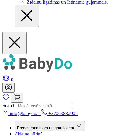
Zīdaiņu ligzdiņas un Ietināmie guļammaisi
0
Search
info@babydo.lt
+37069832905
Preces māmiņām un grūtniecēm
Zīdaiņa pūriņš