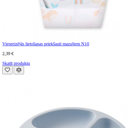
Vienreizējās lietošanas priekšauti mazuļiem N10
2,39 €
Skatīt produktu