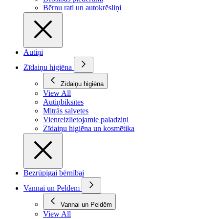
Bērnu rati un autokrēsliņi
Autiņi
Zīdaiņu higiēna
Zīdaiņu higiēna
View All
Autiņbiksītes
Mitrās salvetes
Vienreizlietojamie paladziņi
Zīdaiņu higiēna un kosmētika
Bezrūpīgai bērnībai
Vannai un Peldēm
Vannai un Peldēm
View All