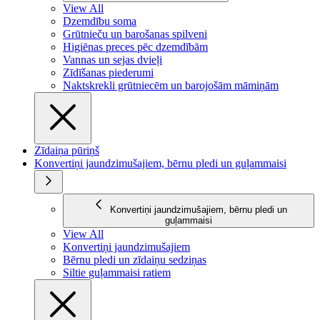
View All
Dzemdību soma
Grūtnieču un barošanas spilveni
Higiēnas preces pēc dzemdībām
Vannas un sejas dvieļi
Zīdīšanas piederumi
Naktskrekli grūtniecēm un barojošām māmiņām
Zīdaiņa pūriņš
Konvertiņi jaundzimušajiem, bērnu pledi un guļammaisi
Konvertiņi jaundzimušajiem, bērnu pledi un
guļammaisi
View All
Konvertiņi jaundzimušajiem
Bērnu pledi un zīdaiņu sedziņas
Siltie guļammaisi ratiem