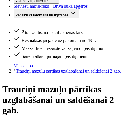
Gultas veļa bērniem
Sieviešu naktskrekli - Brīvā laika apģērbs
Zīdaiņu guļammaisi un ligzdiņas
Ātra izsūtīšana 1 darba dienas laikā
Bezmaksas piegāde uz pakomātu no 49 €
Maksā droši tiešsaistē vai saņemot pasūtījumu
Saņem atlaidi pirmajam pasūtījumam
Mājas lapa
/
Trauciņi mazuļu pārtikas uzglabāšanai un saldēšanai 2 gab.
Trauciņi mazuļu pārtikas
uzglabāšanai un saldēšanai 2
gab.