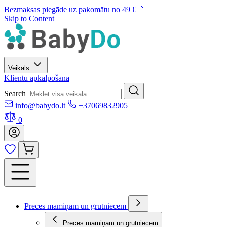
Bezmaksas piegāde uz pakomātu no 49 €
Skip to Content
Veikals
Klientu apkalpošana
Search
info@babydo.lt
+37069832905
0
Preces māmiņām un grūtniecēm
Preces māmiņām un grūtniecēm