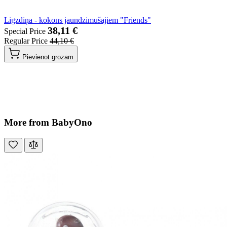
Ligzdiņa - kokons jaundzimušajiem "Friends"
38,11 €
Special Price
Regular Price
44,10 €
Pievienot grozam
More from BabyOno