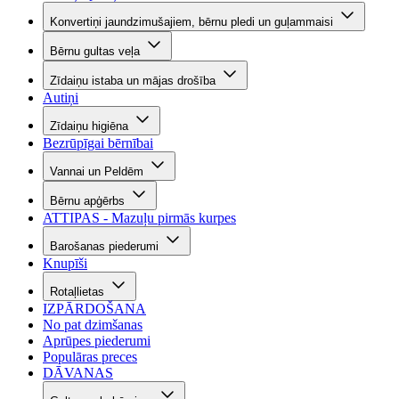
Konvertiņi jaundzimušajiem, bērnu pledi un guļammaisi
Bērnu gultas veļa
Zīdaiņu istaba un mājas drošība
Autiņi
Zīdaiņu higiēna
Bezrūpīgai bērnībai
Vannai un Peldēm
Bērnu apģērbs
ATTIPAS - Mazuļu pirmās kurpes
Barošanas piederumi
Knupīši
Rotaļlietas
IZPĀRDOŠANA
No pat dzimšanas
Aprūpes piederumi
Populāras preces
DĀVANAS