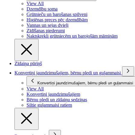
View All
Dzemdību soma
Grūtnieču un barošanas spilveni
Higiēnas preces pēc dzemdībām
Vannas un sejas dvieļi
Zīdīšanas piederumi
Naktskrekli grūtniecēm un barojošām māmiņām
Zīdaiņa pūriņš
Konvertiņi jaundzimušajiem, bērnu pledi un guļammaisi
Konvertiņi jaundzimušajiem, bērnu pledi un guļammaisi
View All
Konvertiņi jaundzimušajiem
Bērnu pledi un zīdaiņu sedziņas
Siltie guļammaisi ratiem