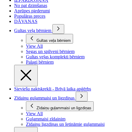
IZPĀRDOŠANA
No pat dzimšanas
Aprūpes piederumi
Populāras preces
DĀVANAS
Gultas veļa bērniem
Gultas veļa bērniem
View All
Segas un spilveni bērniem
Gultas veļas komplekti bērniem
Palagi bērniem
Sieviešu naktskrekli - Brīvā laika apģērbs
Zīdaiņu guļammaisi un ligzdiņas
Zīdaiņu guļammaisi un ligzdiņas
View All
Guļammaisi zīdainim
Zīdaiņu ligzdiņas un Ietināmie guļammaisi