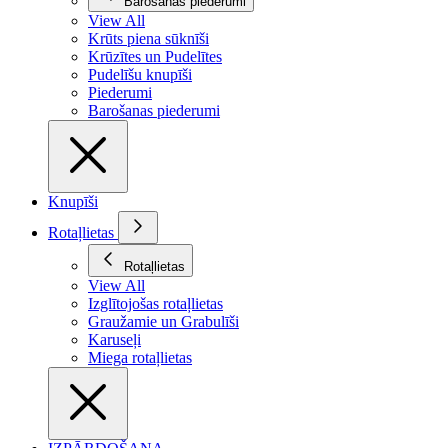
Barošanas piederumi
View All
Krūts piena sūknīši
Krūzītes un Pudelītes
Pudelīšu knupīši
Piederumi
Barošanas piederumi
Knupīši
Rotaļlietas
Rotaļlietas
View All
Izglītojošas rotaļlietas
Graužamie un Grabulīši
Karuseļi
Miega rotaļlietas