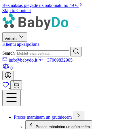
Bezmaksas piegāde uz pakomātu no 49 €
Skip to Content
Veikals
Klientu apkalpošana
Search
info@babydo.lt
+37069832905
0
Preces māmiņām un grūtniecēm
Preces māmiņām un grūtniecēm