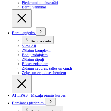
Piederumi un aksesuāri
Bērnu vanniņas
Bērnu apģērbs
Bērnu apģērbs
View All
Zīdaiņu komplekti
Bodiji zīdaiņiem
Zīdaiņu rāpuļi
Bikses zīdaiņiem
Zīdaiņu cepures, šalles un cimdi
Zeķes un zeķbikses bērniem
ATTIPAS - Mazuļu pirmās kurpes
Barošanas piederumi