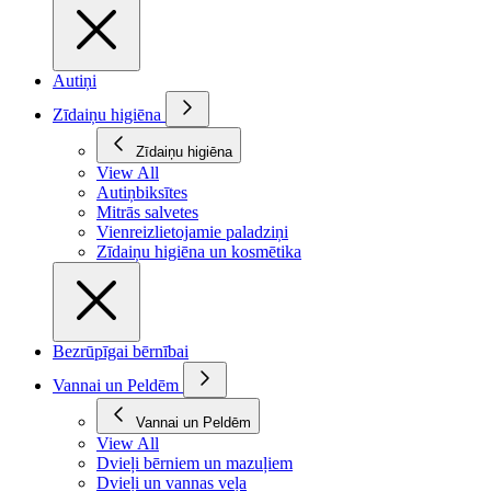
Autiņi
Zīdaiņu higiēna
Zīdaiņu higiēna
View All
Autiņbiksītes
Mitrās salvetes
Vienreizlietojamie paladziņi
Zīdaiņu higiēna un kosmētika
Bezrūpīgai bērnībai
Vannai un Peldēm
Vannai un Peldēm
View All
Dvieļi bērniem un mazuļiem
Dvieļi un vannas veļa