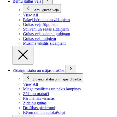
Bērnu gultas veļa
Bērnu gultas veļa
View All
Palagi bērniem un zīdaiņiem
Gultas veļa šūpuļiem
Spilveni un segas zīdaiņiem
Gultas veļa zīdaiņu gultiņām
Gultas veļa ratiņiem
Muslina tekstils zīdaiņiem
Zīdaiņu istaba un mājas drošība
Zīdaiņu istaba un mājas drošība
View All
Miega rotaļlietas un nakts lampiņas
Zīdaiņu matrači
Pārtināmās virsmas
Zīdaiņu gultas
Drošības piederumi
Bērnu rati un autokrēsliņi