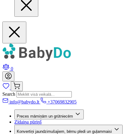
0
Search
info@babydo.lt
+37069832905
Preces māmiņām un grūtniecēm
Zīdaiņa pūriņš
Konvertiņi jaundzimušajiem, bērnu pledi un guļammaisi